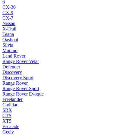
6
CX-30
CX-9
CX-7
Nissan
X-Trail
Teana
Qashqai
Silvia
Murano
Land Rover
Range Rover Velar
Defender
Discovery
Discovery Sport
Range Rover
Range Rover Sport
Range Rover Evoque
Freelander
Cadillac
SRX
CTS
XT5
Escalade
Geely