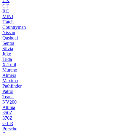
UX
CT
RC
MINI
Hatch
Countryman
Nissan
Qashqai
Sentra
Silvia
Juke
Tiida
X-Trail
Murano
Almera
Maxima
Pathfinder
Patrol
Teana
NV200
Altima
350Z
370Z
GT-R
Porsche