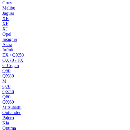
Cruze
Malibu
Jaguar
XE
XF
XJ
Opel
Insignia
Astra
Infiniti
EX / QX50
QX70 / FX
G Cедан
Q50
QX80
M
Q70
QX56
Q60
QX60
Mitsubishi
Outlander
Pajero
Kia
Optima