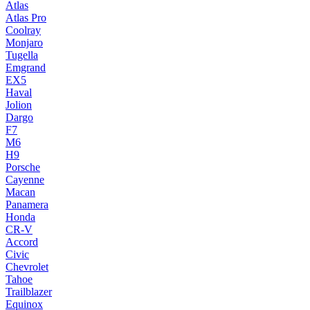
Atlas
Atlas Pro
Coolray
Monjaro
Tugella
Emgrand
EX5
Haval
Jolion
Dargo
F7
M6
H9
Porsche
Cayenne
Macan
Panamera
Honda
CR-V
Accord
Civic
Chevrolet
Tahoe
Trailblazer
Equinox