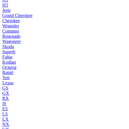
H5
Jeep
Grand Cherokee
Cherokee
Wrangler
Compass
Renegade
Wagoneer
Skoda
Superb
Fabia
Kodiaq
Octavia
Rapid
Yeti
Lexus
GS
GX
RX
IS
ES
LS
LX
NX