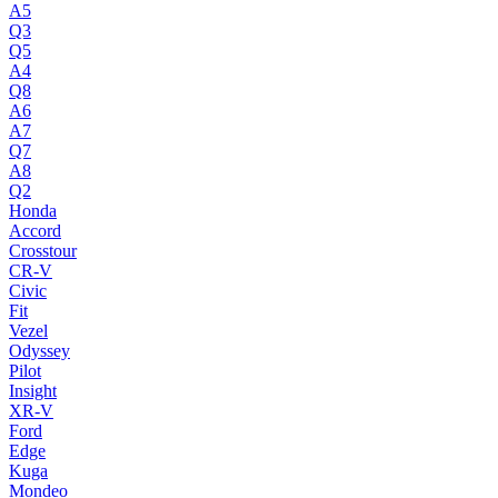
A5
Q3
Q5
A4
Q8
A6
A7
Q7
A8
Q2
Honda
Accord
Crosstour
CR-V
Civic
Fit
Vezel
Odyssey
Pilot
Insight
XR-V
Ford
Edge
Kuga
Mondeo