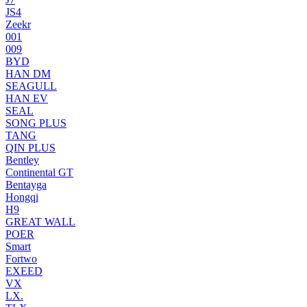
JS4
Zeekr
001
009
BYD
HAN DM
SEAGULL
HAN EV
SEAL
SONG PLUS
TANG
QIN PLUS
Bentley
Continental GT
Bentayga
Hongqi
H9
GREAT WALL
POER
Smart
Fortwo
EXEED
VX
LX.