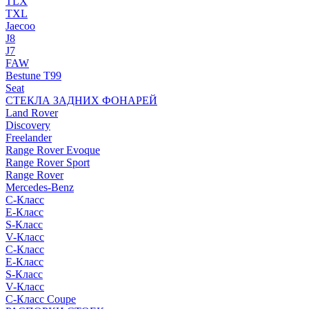
TLX
TXL
Jaecoo
J8
J7
FAW
Bestune T99
Seat
СТЕКЛА ЗАДНИХ ФОНАРЕЙ
Land Rover
Discovery
Freelander
Range Rover Evoque
Range Rover Sport
Range Rover
Mercedes-Benz
C-Класс
E-Класс
S-Класс
V-Класс
C-Класс
E-Класс
S-Класс
V-Класс
C-Класс Coupe