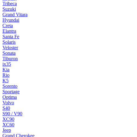
Tribeca
Suzuki
Grand Vitara
Hyundai
Creta
Elantra
Santa Fe
Solaris
Veloster
Sonata
Tiburon
ix35
Kia
Rio
K5
Sorento
Sportage
Optima
Volvo
S40
S90 / V90
XC90
XC60
Jeep
Grand Cherokee