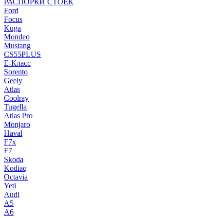
РАСПОРКИ СТОЕК
Ford
Focus
Kuga
Mondeo
Mustang
CS55PLUS
E-Класс
Sorento
Geely
Atlas
Coolray
Tugella
Atlas Pro
Monjaro
Haval
F7x
F7
Skoda
Kodiaq
Octavia
Yeti
Audi
A5
A6