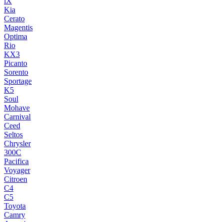
iX
Kia
Cerato
Magentis
Optima
Rio
KX3
Picanto
Sorento
Sportage
K5
Soul
Mohave
Carnival
Ceed
Seltos
Chrysler
300C
Pacifica
Voyager
Citroen
C4
C5
Toyota
Camry