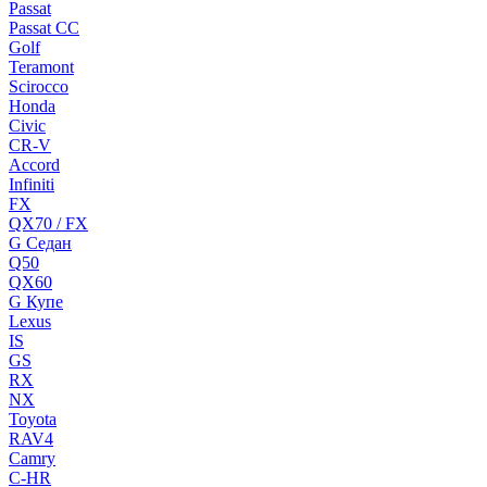
Passat
Passat CC
Golf
Teramont
Scirocco
Honda
Civic
CR-V
Accord
Infiniti
FX
QX70 / FX
G Cедан
Q50
QX60
G Купе
Lexus
IS
GS
RX
NX
Toyota
RAV4
Camry
C-HR