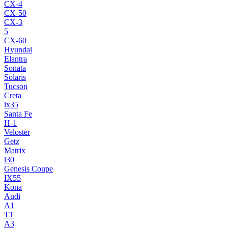
CX-4
CX-50
CX-3
5
CX-60
Hyundai
Elantra
Sonata
Solaris
Tucson
Creta
ix35
Santa Fe
H-1
Veloster
Getz
Matrix
i30
Genesis Coupe
IX55
Kona
Audi
A1
TT
A3