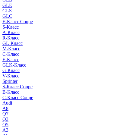
GLE
GLS
GLC
E-Класс Coupe
S-Класс
A-Класс
R-Класс
GL-Класс
M-Класс
C-Класс
E-Класс
GLK-Класс
G-Класс
V-Класс
Sprinter
S-Класс Сoupe
B-Класс
C-Класс Coupe
Audi
A8
Q7
Q3
Q5
A3