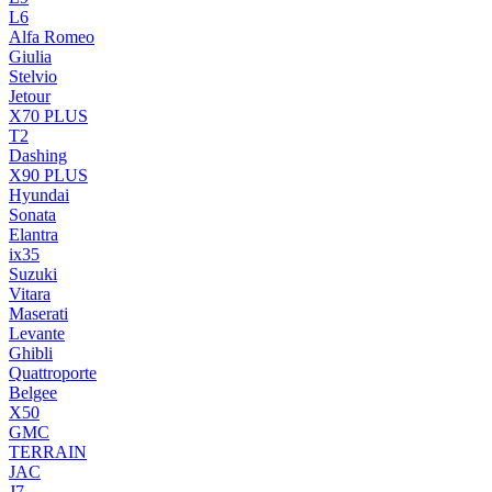
L6
Alfa Romeo
Giulia
Stelvio
Jetour
X70 PLUS
T2
Dashing
X90 PLUS
Hyundai
Sonata
Elantra
ix35
Suzuki
Vitara
Maserati
Levante
Ghibli
Quattroporte
Belgee
X50
GMC
TERRAIN
JAC
J7