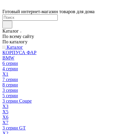
Готовый интернет-магазин товаров для дома
Каталог
По всему сайту
По каталогу
Каталог
КОРПУСА ФАР
BMW
6 серии
4 серии
X1
7 серии
8 серии
3 серии
5 серии
3 серии Coupe
X3
X5
X6
X7
3 серии GT
X2