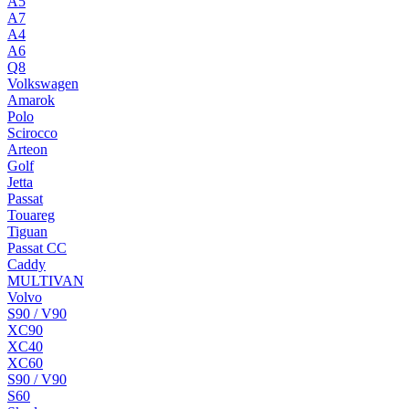
A5
A7
A4
A6
Q8
Volkswagen
Amarok
Polo
Scirocco
Arteon
Golf
Jetta
Passat
Touareg
Tiguan
Passat CC
Caddy
MULTIVAN
Volvo
S90 / V90
XC90
XC40
XC60
S90 / V90
S60