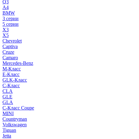
Q3
A4
BMW
3 серии
5 серии
X3
X5
Chevrolet
Captiva
Cruze
Camaro
Mercedes-Benz
M-Класс
E-Класс
GLK-Класс
C-Класс
CLA
GLE
GLA
C-Класс Coupe
MINI
Countryman
Volkswagen
Tiguan
Jetta