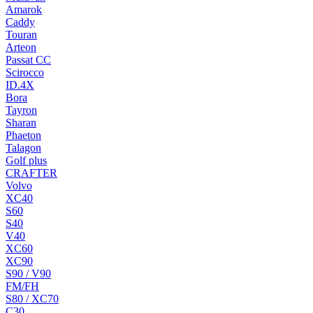
Amarok
Caddy
Touran
Arteon
Passat CC
Scirocco
ID.4X
Bora
Tayron
Sharan
Phaeton
Talagon
Golf plus
CRAFTER
Volvo
XC40
S60
S40
V40
XC60
XC90
S90 / V90
FM/FH
S80 / XC70
C30