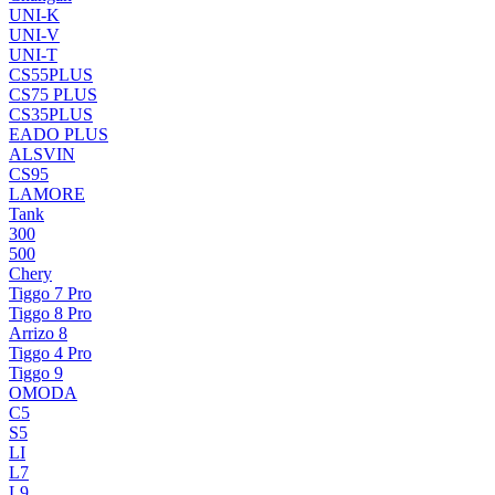
UNI-K
UNI-V
UNI-T
CS55PLUS
CS75 PLUS
CS35PLUS
EADO PLUS
ALSVIN
CS95
LAMORE
Tank
300
500
Chery
Tiggo 7 Pro
Tiggo 8 Pro
Arrizo 8
Tiggo 4 Pro
Tiggo 9
OMODA
C5
S5
LI
L7
L9