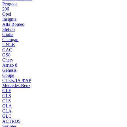
Peugeot
206
Opel
Insignia
Alfa Romeo
Stelvio
Giulia
Changan
UNI-K
GAC
GS8
Chery
Arrizo 8
Genesis
Coupe
СТЕКЛА ФАР
Mercedes-Benz
GLE
GLS
CLS
GLA
CLA
GLC
ACTROS
Sprinter