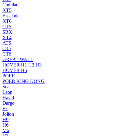
Cadillac
XT5
Escalade
XT6
CTS
SRX
XT4
ATS
CT5
CT6
GREAT WALL
HOVER H1 H2 H3
HOVER H5
POER
POER KING KONG
Seat
Leon
Haval
Dargo
F7
Jolion
H9
H6
M6
H3