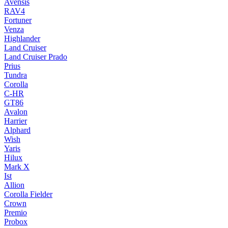
Avensis
RAV4
Fortuner
Venza
Highlander
Land Cruiser
Land Cruiser Prado
Prius
Tundra
Corolla
C-HR
GT86
Avalon
Harrier
Alphard
Wish
Yaris
Hilux
Mark X
Ist
Allion
Corolla Fielder
Crown
Premio
Probox