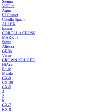
Sienna
VellFire
Aqua
FJ Cruiser
Corolla Spacio
ALLEX
Ipsum
COROLLA CROSS
MARK II
Supra
Altezza
GR86
Verso
CROWN KLUGER
HiAce
Raize
Mazda
CX-9
CX-30
CX-5
3
2
6
CX-7
RX-8