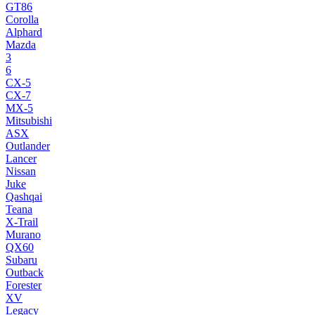
GT86
Corolla
Alphard
Mazda
3
6
CX-5
CX-7
MX-5
Mitsubishi
ASX
Outlander
Lancer
Nissan
Juke
Qashqai
Teana
X-Trail
Murano
QX60
Subaru
Outback
Forester
XV
Legacy