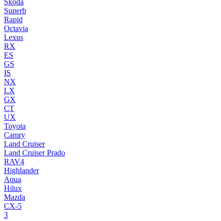
Skoda
Superb
Rapid
Octavia
Lexus
RX
ES
GS
IS
NX
LX
GX
CT
UX
Toyota
Camry
Land Cruiser
Land Cruiser Prado
RAV4
Highlander
Aqua
Hilux
Mazda
CX-5
3