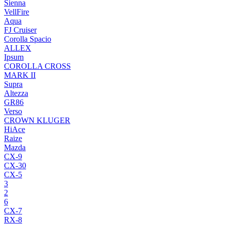
Sienna
VellFire
Aqua
FJ Cruiser
Corolla Spacio
ALLEX
Ipsum
COROLLA CROSS
MARK II
Supra
Altezza
GR86
Verso
CROWN KLUGER
HiAce
Raize
Mazda
CX-9
CX-30
CX-5
3
2
6
CX-7
RX-8