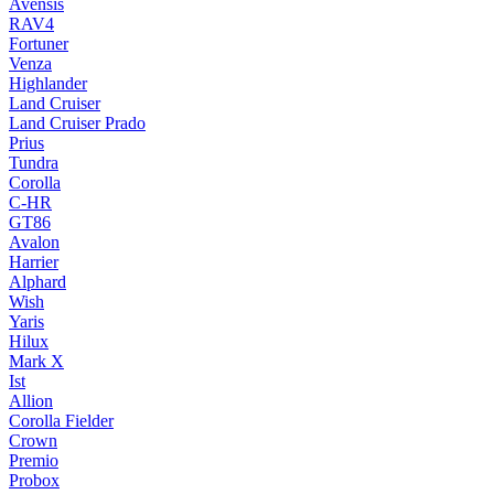
Avensis
RAV4
Fortuner
Venza
Highlander
Land Cruiser
Land Cruiser Prado
Prius
Tundra
Corolla
C-HR
GT86
Avalon
Harrier
Alphard
Wish
Yaris
Hilux
Mark X
Ist
Allion
Corolla Fielder
Crown
Premio
Probox