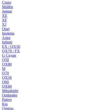
Cruze
Malibu
Jaguar
XE
XF
XJ
Opel
Insignia
Astra
Infiniti
EX / QX50
QX70 / FX
G Cедан
Q50
QX80
M
Q70
QX56
Q60
QX60
Mitsubishi
Outlander
Pajero
Kia
Optima