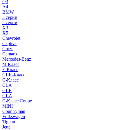
Q3
A4
BMW
3 серии
5 серии
X3
X5
Chevrolet
Captiva
Cruze
Camaro
Mercedes-Benz
M-Класс
E-Класс
GLK-Класс
C-Класс
CLA
GLE
GLA
C-Класс Coupe
MINI
Countryman
Volkswagen
Tiguan
Jetta