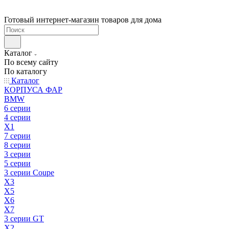
Готовый интернет-магазин товаров для дома
Каталог
По всему сайту
По каталогу
Каталог
КОРПУСА ФАР
BMW
6 серии
4 серии
X1
7 серии
8 серии
3 серии
5 серии
3 серии Coupe
X3
X5
X6
X7
3 серии GT
X2