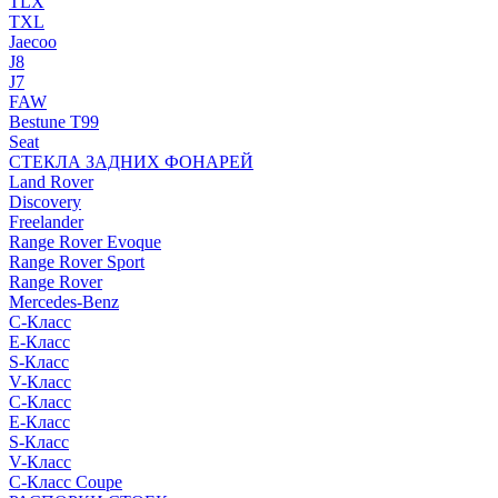
TLX
TXL
Jaecoo
J8
J7
FAW
Bestune T99
Seat
СТЕКЛА ЗАДНИХ ФОНАРЕЙ
Land Rover
Discovery
Freelander
Range Rover Evoque
Range Rover Sport
Range Rover
Mercedes-Benz
C-Класс
E-Класс
S-Класс
V-Класс
C-Класс
E-Класс
S-Класс
V-Класс
C-Класс Coupe