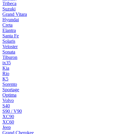
Tribeca
Suzuki
Grand Vitara
Hyundai
Creta
Elantra
Santa Fe
Solaris
Veloster
Sonata
Tiburon
ix35
Kia
Rio
K5
Sorento
Sportage
Optima
Volvo
S40
S90 / V90
XC90
XC60
Jeep
Grand Cherokee