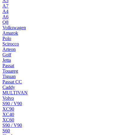
A5
A7
A4
A6
Q8
Volkswagen
Amarok
Polo
Scirocco
Arteon
Golf
Jetta
Passat
Touareg
Tiguan
Passat CC
Caddy
MULTIVAN
Volvo
S90 / V90
XC90
XC40
XC60
S90 / V90
S60