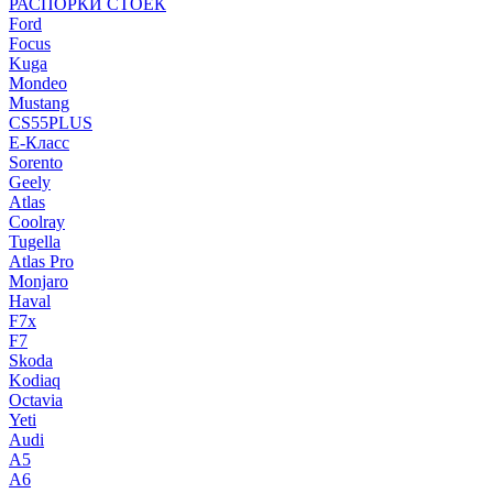
РАСПОРКИ СТОЕК
Ford
Focus
Kuga
Mondeo
Mustang
CS55PLUS
E-Класс
Sorento
Geely
Atlas
Coolray
Tugella
Atlas Pro
Monjaro
Haval
F7x
F7
Skoda
Kodiaq
Octavia
Yeti
Audi
A5
A6