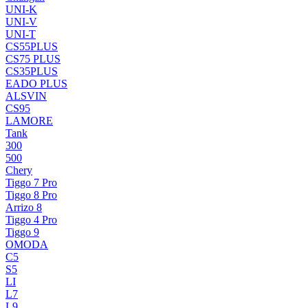
UNI-K
UNI-V
UNI-T
CS55PLUS
CS75 PLUS
CS35PLUS
EADO PLUS
ALSVIN
CS95
LAMORE
Tank
300
500
Chery
Tiggo 7 Pro
Tiggo 8 Pro
Arrizo 8
Tiggo 4 Pro
Tiggo 9
OMODA
C5
S5
LI
L7
L9