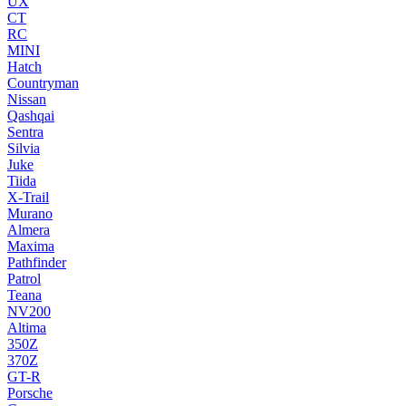
UX
CT
RC
MINI
Hatch
Countryman
Nissan
Qashqai
Sentra
Silvia
Juke
Tiida
X-Trail
Murano
Almera
Maxima
Pathfinder
Patrol
Teana
NV200
Altima
350Z
370Z
GT-R
Porsche