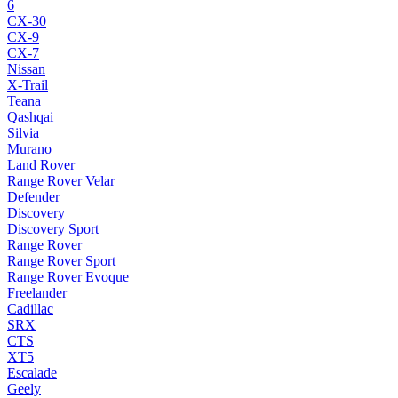
6
CX-30
CX-9
CX-7
Nissan
X-Trail
Teana
Qashqai
Silvia
Murano
Land Rover
Range Rover Velar
Defender
Discovery
Discovery Sport
Range Rover
Range Rover Sport
Range Rover Evoque
Freelander
Cadillac
SRX
CTS
XT5
Escalade
Geely