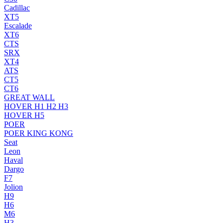
Cadillac
XT5
Escalade
XT6
CTS
SRX
XT4
ATS
CT5
CT6
GREAT WALL
HOVER H1 H2 H3
HOVER H5
POER
POER KING KONG
Seat
Leon
Haval
Dargo
F7
Jolion
H9
H6
M6
H3