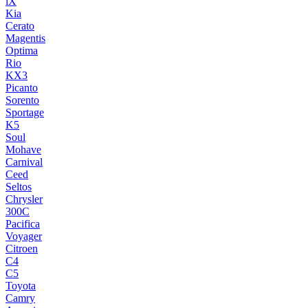
iX
Kia
Cerato
Magentis
Optima
Rio
KX3
Picanto
Sorento
Sportage
K5
Soul
Mohave
Carnival
Ceed
Seltos
Chrysler
300C
Pacifica
Voyager
Citroen
C4
C5
Toyota
Camry