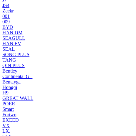
JS4
Zeekr
001
009
BYD
HAN DM
SEAGULL
HAN EV
SEAL
SONG PLUS
TANG
QIN PLUS
Bentley
Continental GT
Bentayga
Hongqi
H9
GREAT WALL
POER
Smart
Fortwo
EXEED
VX
LX.