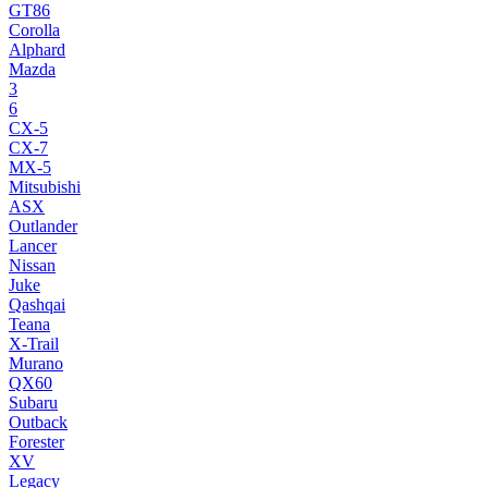
GT86
Corolla
Alphard
Mazda
3
6
CX-5
CX-7
MX-5
Mitsubishi
ASX
Outlander
Lancer
Nissan
Juke
Qashqai
Teana
X-Trail
Murano
QX60
Subaru
Outback
Forester
XV
Legacy