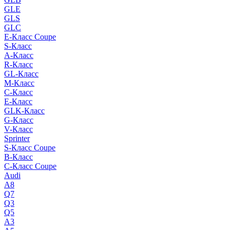
GLE
GLS
GLC
E-Класс Coupe
S-Класс
A-Класс
R-Класс
GL-Класс
M-Класс
C-Класс
E-Класс
GLK-Класс
G-Класс
V-Класс
Sprinter
S-Класс Сoupe
B-Класс
C-Класс Coupe
Audi
A8
Q7
Q3
Q5
A3