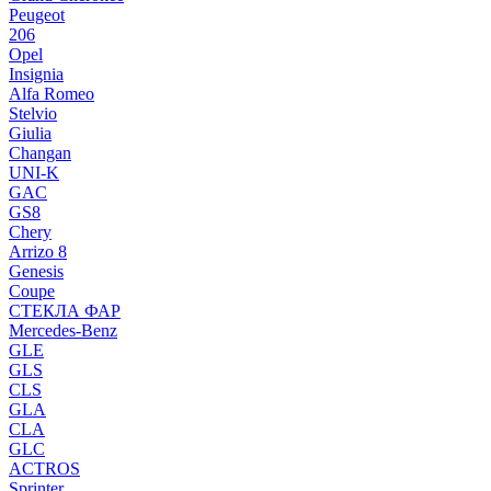
Peugeot
206
Opel
Insignia
Alfa Romeo
Stelvio
Giulia
Changan
UNI-K
GAC
GS8
Chery
Arrizo 8
Genesis
Coupe
СТЕКЛА ФАР
Mercedes-Benz
GLE
GLS
CLS
GLA
CLA
GLC
ACTROS
Sprinter