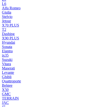
L6
Alfa Romeo
Giulia
Stelvio
Jetour
X70 PLUS
T2
Dashing
X90 PLUS
Hyundai
Sonata
Elantra
ix35
Suzuki
Vitara
Maserati
Levante
Ghibli
Quattroporte
Belgee
X50
GMC
TERRAIN
JAC
J7