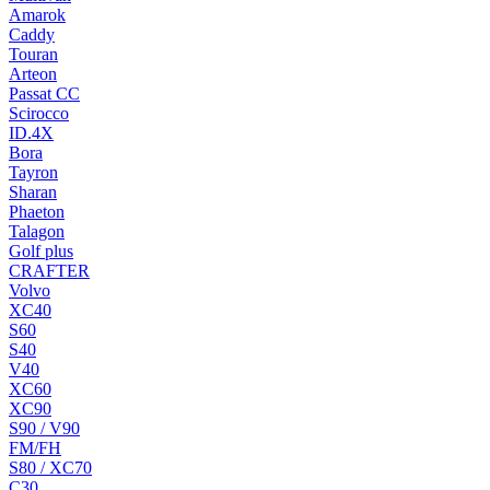
Amarok
Caddy
Touran
Arteon
Passat CC
Scirocco
ID.4X
Bora
Tayron
Sharan
Phaeton
Talagon
Golf plus
CRAFTER
Volvo
XC40
S60
S40
V40
XC60
XC90
S90 / V90
FM/FH
S80 / XC70
C30