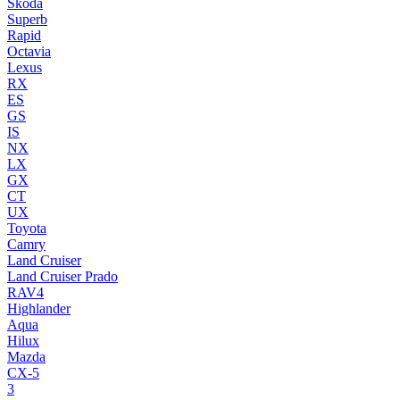
Skoda
Superb
Rapid
Octavia
Lexus
RX
ES
GS
IS
NX
LX
GX
CT
UX
Toyota
Camry
Land Cruiser
Land Cruiser Prado
RAV4
Highlander
Aqua
Hilux
Mazda
CX-5
3