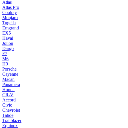
Atlas
Atlas Pro
Coolray
Monjaro
Tugella
Emgrand
EX5
Haval
Jolion
Dargo
F7
M6
H9
Porsche
Cayenne
Macan
Panamera
Honda
CR-V
Accord
Civic
Chevrolet
Tahoe
Trailblazer
Equinox