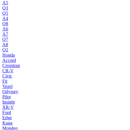
A5
Q3
Q5
A4
Q8
A6
A7
Q7
A8
Q2
Honda
Accord
Crosstour
CR-V
Civic
Fit
Vezel
Odyssey
Pilot
Insight
XR-V
Ford
Edge
Kuga
Mondeo