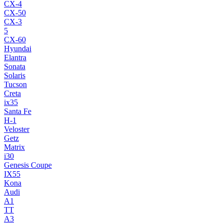
CX-4
CX-50
CX-3
5
CX-60
Hyundai
Elantra
Sonata
Solaris
Tucson
Creta
ix35
Santa Fe
H-1
Veloster
Getz
Matrix
i30
Genesis Coupe
IX55
Kona
Audi
A1
TT
A3