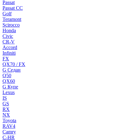
Passat
Passat CC
Golf
Teramont
Scirocco
Honda
Civic
CR-V
Accord
Infiniti
FX
QX70 / FX
G Cедан
Q50
QX60
G Купе
Lexus
IS
GS
RX
NX
Toyota
RAV4
Camry
C-HR