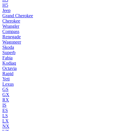
H5
Jeep
Grand Cherokee
Cherokee
Wrangler
Compass
Renegade
Wagoneer
Skoda
Superb
Fabia
Kodiaq
Octavia
Rapid
Yeti
Lexus
GS
GX
RX
IS
ES
LS
LX
NX