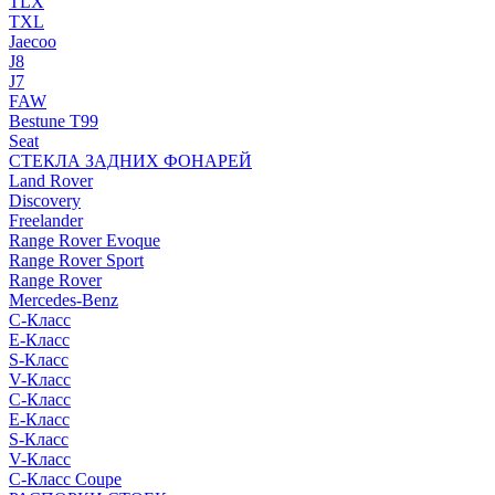
TLX
TXL
Jaecoo
J8
J7
FAW
Bestune T99
Seat
СТЕКЛА ЗАДНИХ ФОНАРЕЙ
Land Rover
Discovery
Freelander
Range Rover Evoque
Range Rover Sport
Range Rover
Mercedes-Benz
C-Класс
E-Класс
S-Класс
V-Класс
C-Класс
E-Класс
S-Класс
V-Класс
C-Класс Coupe