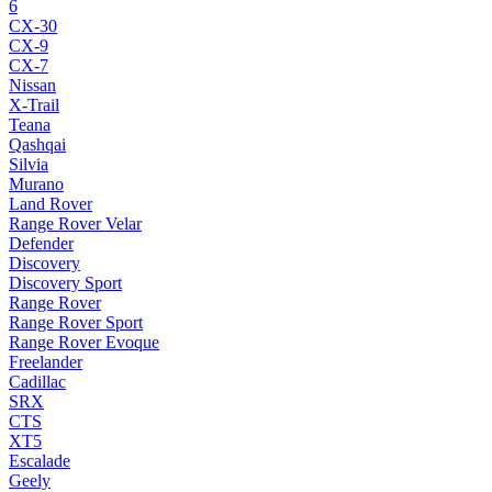
6
CX-30
CX-9
CX-7
Nissan
X-Trail
Teana
Qashqai
Silvia
Murano
Land Rover
Range Rover Velar
Defender
Discovery
Discovery Sport
Range Rover
Range Rover Sport
Range Rover Evoque
Freelander
Cadillac
SRX
CTS
XT5
Escalade
Geely