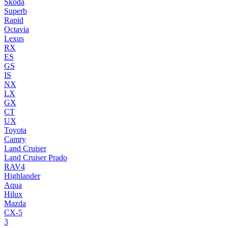
Skoda
Superb
Rapid
Octavia
Lexus
RX
ES
GS
IS
NX
LX
GX
CT
UX
Toyota
Camry
Land Cruiser
Land Cruiser Prado
RAV4
Highlander
Aqua
Hilux
Mazda
CX-5
3