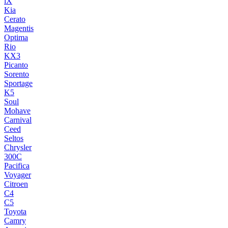
iX
Kia
Cerato
Magentis
Optima
Rio
KX3
Picanto
Sorento
Sportage
K5
Soul
Mohave
Carnival
Ceed
Seltos
Chrysler
300C
Pacifica
Voyager
Citroen
C4
C5
Toyota
Camry