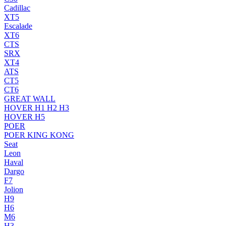
Cadillac
XT5
Escalade
XT6
CTS
SRX
XT4
ATS
CT5
CT6
GREAT WALL
HOVER H1 H2 H3
HOVER H5
POER
POER KING KONG
Seat
Leon
Haval
Dargo
F7
Jolion
H9
H6
M6
H3