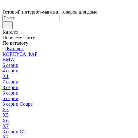
Готовый интернет-магазин товаров для дома
Каталог
По всему сайту
По каталогу
Каталог
КОРПУСА ФАР
BMW
6 серии
4 серии
X1
7 серии
8 серии
3 серии
5 серии
3 серии Coupe
X3
X5
X6
X7
3 серии GT
X2