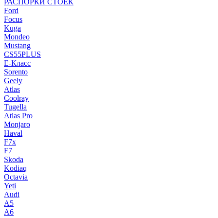
РАСПОРКИ СТОЕК
Ford
Focus
Kuga
Mondeo
Mustang
CS55PLUS
E-Класс
Sorento
Geely
Atlas
Coolray
Tugella
Atlas Pro
Monjaro
Haval
F7x
F7
Skoda
Kodiaq
Octavia
Yeti
Audi
A5
A6