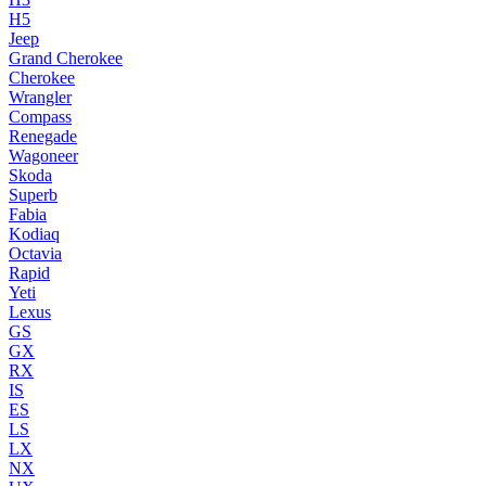
H5
Jeep
Grand Cherokee
Cherokee
Wrangler
Compass
Renegade
Wagoneer
Skoda
Superb
Fabia
Kodiaq
Octavia
Rapid
Yeti
Lexus
GS
GX
RX
IS
ES
LS
LX
NX