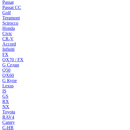
Passat
Passat CC
Golf
Teramont
Scirocco
Honda
Civic
CR-V
Accord
Infiniti
FX
QX70 / FX
G Cедан
Q50
QX60
G Купе
Lexus
IS
GS
RX
NX
Toyota
RAV4
Camry
C-HR