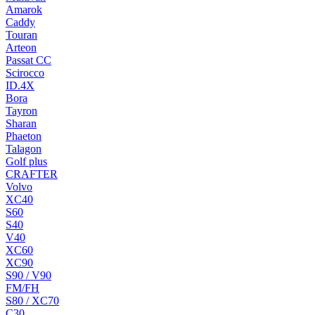
Amarok
Caddy
Touran
Arteon
Passat CC
Scirocco
ID.4X
Bora
Tayron
Sharan
Phaeton
Talagon
Golf plus
CRAFTER
Volvo
XC40
S60
S40
V40
XC60
XC90
S90 / V90
FM/FH
S80 / XC70
C30