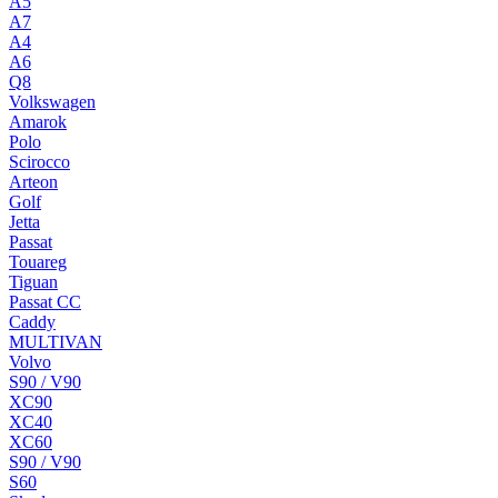
A5
A7
A4
A6
Q8
Volkswagen
Amarok
Polo
Scirocco
Arteon
Golf
Jetta
Passat
Touareg
Tiguan
Passat CC
Caddy
MULTIVAN
Volvo
S90 / V90
XC90
XC40
XC60
S90 / V90
S60