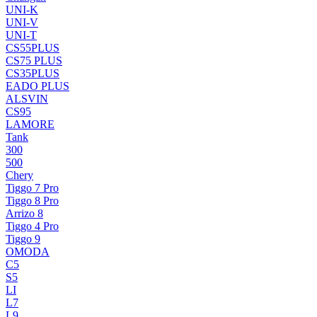
UNI-K
UNI-V
UNI-T
CS55PLUS
CS75 PLUS
CS35PLUS
EADO PLUS
ALSVIN
CS95
LAMORE
Tank
300
500
Chery
Tiggo 7 Pro
Tiggo 8 Pro
Arrizo 8
Tiggo 4 Pro
Tiggo 9
OMODA
C5
S5
LI
L7
L9