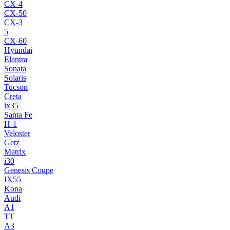
CX-4
CX-50
CX-3
5
CX-60
Hyundai
Elantra
Sonata
Solaris
Tucson
Creta
ix35
Santa Fe
H-1
Veloster
Getz
Matrix
i30
Genesis Coupe
IX55
Kona
Audi
A1
TT
A3