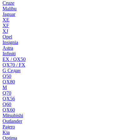
Cruze
Malibu
Jaguar
XE
XF
XJ
Opel
Insignia
Astra
Infiniti
EX / QX50
QX70 / FX
G Cедан
Q50
QX80
M
Q70
QX56
Q60
QX60
Mitsubishi
Outlander
Pajero
Kia
Optima