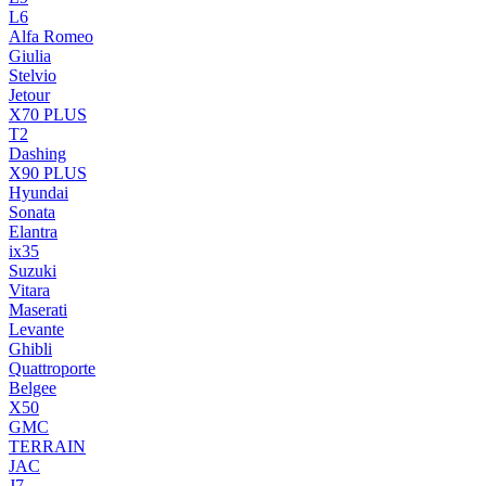
L6
Alfa Romeo
Giulia
Stelvio
Jetour
X70 PLUS
T2
Dashing
X90 PLUS
Hyundai
Sonata
Elantra
ix35
Suzuki
Vitara
Maserati
Levante
Ghibli
Quattroporte
Belgee
X50
GMC
TERRAIN
JAC
J7