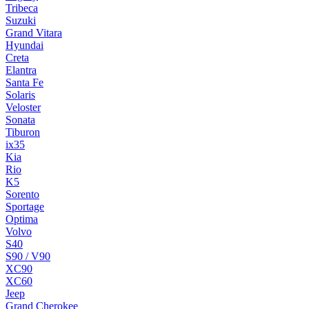
Tribeca
Suzuki
Grand Vitara
Hyundai
Creta
Elantra
Santa Fe
Solaris
Veloster
Sonata
Tiburon
ix35
Kia
Rio
K5
Sorento
Sportage
Optima
Volvo
S40
S90 / V90
XC90
XC60
Jeep
Grand Cherokee