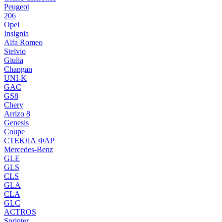
Peugeot
206
Opel
Insignia
Alfa Romeo
Stelvio
Giulia
Changan
UNI-K
GAC
GS8
Chery
Arrizo 8
Genesis
Coupe
СТЕКЛА ФАР
Mercedes-Benz
GLE
GLS
CLS
GLA
CLA
GLC
ACTROS
Sprinter