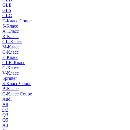
GLE
GLS
GLC
E-Класс Coupe
S-Класс
A-Класс
R-Класс
GL-Класс
M-Класс
C-Класс
E-Класс
GLK-Класс
G-Класс
V-Класс
Sprinter
S-Класс Сoupe
B-Класс
C-Класс Coupe
Audi
A8
Q7
Q3
Q5
A3