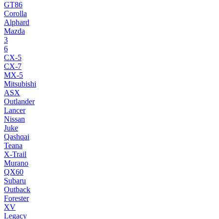
GT86
Corolla
Alphard
Mazda
3
6
CX-5
CX-7
MX-5
Mitsubishi
ASX
Outlander
Lancer
Nissan
Juke
Qashqai
Teana
X-Trail
Murano
QX60
Subaru
Outback
Forester
XV
Legacy