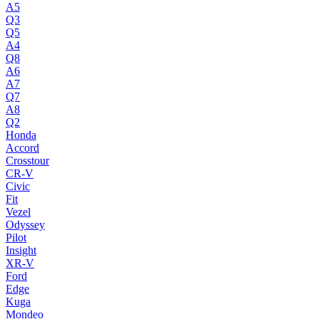
A5
Q3
Q5
A4
Q8
A6
A7
Q7
A8
Q2
Honda
Accord
Crosstour
CR-V
Civic
Fit
Vezel
Odyssey
Pilot
Insight
XR-V
Ford
Edge
Kuga
Mondeo