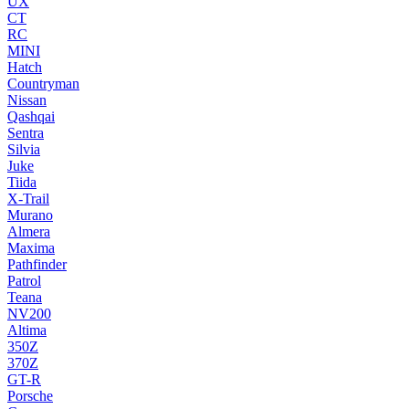
UX
CT
RC
MINI
Hatch
Countryman
Nissan
Qashqai
Sentra
Silvia
Juke
Tiida
X-Trail
Murano
Almera
Maxima
Pathfinder
Patrol
Teana
NV200
Altima
350Z
370Z
GT-R
Porsche