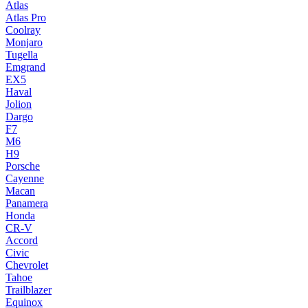
Atlas
Atlas Pro
Coolray
Monjaro
Tugella
Emgrand
EX5
Haval
Jolion
Dargo
F7
M6
H9
Porsche
Cayenne
Macan
Panamera
Honda
CR-V
Accord
Civic
Chevrolet
Tahoe
Trailblazer
Equinox