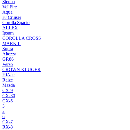
Sienna
VellFire
Aqua
FJ Cruiser
Corolla Spacio
ALLEX
Ipsum
COROLLA CROSS
MARK II
Supra
Altezza
GR86
Verso
CROWN KLUGER
HiAce
Raize
Mazda
CX-9
CX-30
CX-5
3
2
6
CX-7
RX-8