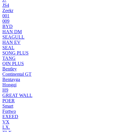
JS4
Zeekr
001
009
BYD
HAN DM
SEAGULL
HAN EV
SEAL
SONG PLUS
TANG
QIN PLUS
Bentley
Continental GT
Bentayga
Hongqi
H9
GREAT WALL
POER
Smart
Fortwo
EXEED
VX
LX.