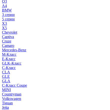
Q3
A4
BMW
3 серии
5 серии
X3
X5
Chevrolet
Captiva
Cruze
Camaro
Mercedes-Benz
M-Класс
E-Класс
GLK-Класс
C-Класс
CLA
GLE
GLA
C-Класс Coupe
MINI
Countryman
Volkswagen
Tiguan
Jetta