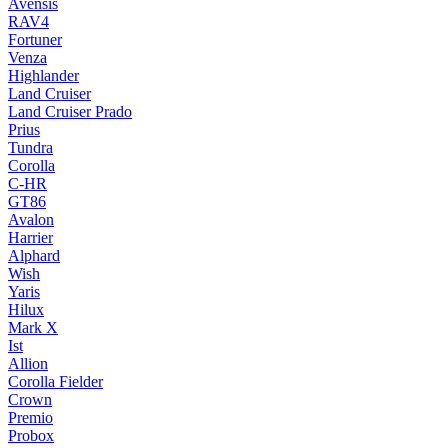
Avensis
RAV4
Fortuner
Venza
Highlander
Land Cruiser
Land Cruiser Prado
Prius
Tundra
Corolla
C-HR
GT86
Avalon
Harrier
Alphard
Wish
Yaris
Hilux
Mark X
Ist
Allion
Corolla Fielder
Crown
Premio
Probox