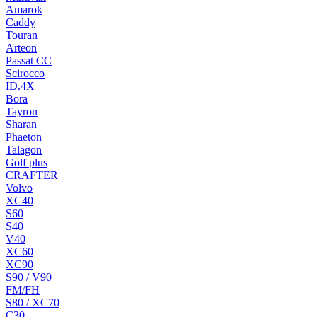
Amarok
Caddy
Touran
Arteon
Passat CC
Scirocco
ID.4X
Bora
Tayron
Sharan
Phaeton
Talagon
Golf plus
CRAFTER
Volvo
XC40
S60
S40
V40
XC60
XC90
S90 / V90
FM/FH
S80 / XC70
C30