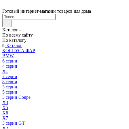
Готовый интернет-магазин товаров для дома
Каталог
По всему сайту
По каталогу
Каталог
КОРПУСА ФАР
BMW
6 серии
4 серии
X1
7 серии
8 серии
3 серии
5 серии
3 серии Coupe
X3
X5
X6
X7
3 серии GT
X2