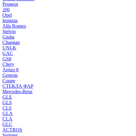
Peugeot
206
Opel
Insignia
Alfa Romeo
Stelvio
Giulia
Changan
UNI-K
GAC
GS8
Chery
Arrizo 8
Genesis
Coupe
СТЕКЛА ФАР
Mercedes-Benz
GLE
GLS
CLS
GLA
CLA
GLC
ACTROS
Sprinter