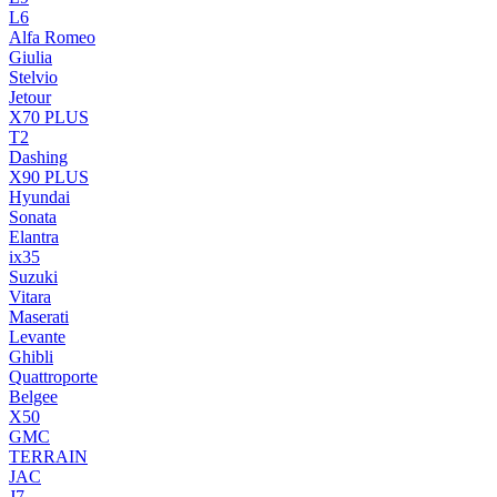
L6
Alfa Romeo
Giulia
Stelvio
Jetour
X70 PLUS
T2
Dashing
X90 PLUS
Hyundai
Sonata
Elantra
ix35
Suzuki
Vitara
Maserati
Levante
Ghibli
Quattroporte
Belgee
X50
GMC
TERRAIN
JAC
J7