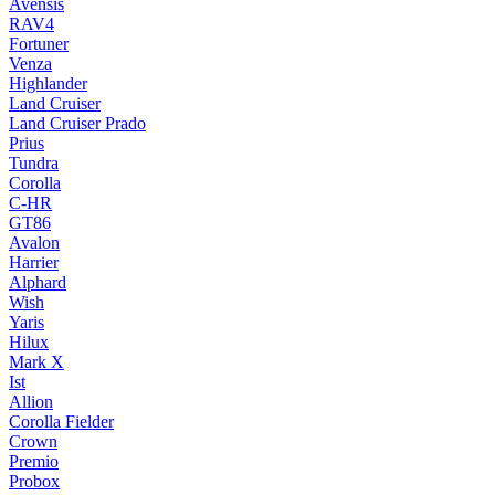
Avensis
RAV4
Fortuner
Venza
Highlander
Land Cruiser
Land Cruiser Prado
Prius
Tundra
Corolla
C-HR
GT86
Avalon
Harrier
Alphard
Wish
Yaris
Hilux
Mark X
Ist
Allion
Corolla Fielder
Crown
Premio
Probox