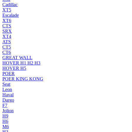
Cadillac
XT5
Escalade
XT6
CTS
SRX
XT4
ATS
CT5
CT6
GREAT WALL
HOVER H1 H2 H3
HOVER H5
POER
POER KING KONG
Seat
Leon
Haval
Dargo
F7
Jolion
H9
H6
M6
H3