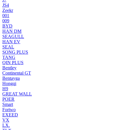
JS4
Zeekr
001
009
BYD
HAN DM
SEAGULL
HAN EV
SEAL
SONG PLUS
TANG
QIN PLUS
Bentley
Continental GT
Bentayga
Hongqi
H9
GREAT WALL
POER
Smart
Fortwo
EXEED
VX
LX.