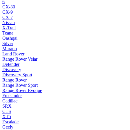
6
CX-30
CX-9
CX-7
Nissan
X-Trail
Teana
Qashqai
Silvia
Murano
Land Rover
Range Rover Velar
Defender
Discovery
Discovery Sport
Range Rover
Range Rover Sport
Range Rover Evoque
Freelander
Cadillac
SRX
CTS
XT5
Escalade
Geely