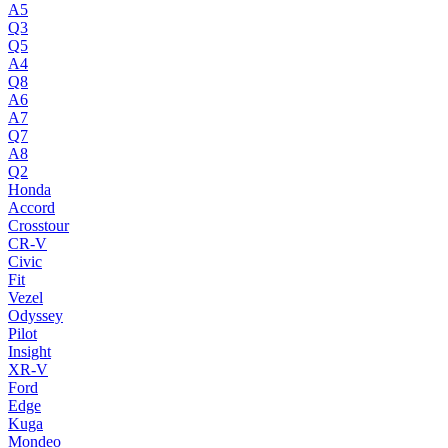
A5
Q3
Q5
A4
Q8
A6
A7
Q7
A8
Q2
Honda
Accord
Crosstour
CR-V
Civic
Fit
Vezel
Odyssey
Pilot
Insight
XR-V
Ford
Edge
Kuga
Mondeo