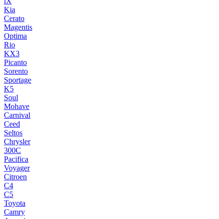
iX
Kia
Cerato
Magentis
Optima
Rio
KX3
Picanto
Sorento
Sportage
K5
Soul
Mohave
Carnival
Ceed
Seltos
Chrysler
300C
Pacifica
Voyager
Citroen
C4
C5
Toyota
Camry