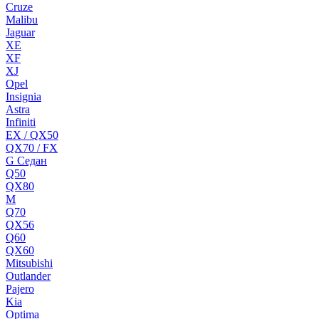
Cruze
Malibu
Jaguar
XE
XF
XJ
Opel
Insignia
Astra
Infiniti
EX / QX50
QX70 / FX
G Cедан
Q50
QX80
M
Q70
QX56
Q60
QX60
Mitsubishi
Outlander
Pajero
Kia
Optima