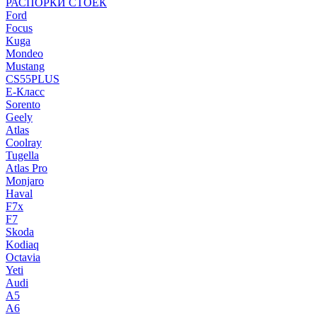
РАСПОРКИ СТОЕК
Ford
Focus
Kuga
Mondeo
Mustang
CS55PLUS
E-Класс
Sorento
Geely
Atlas
Coolray
Tugella
Atlas Pro
Monjaro
Haval
F7x
F7
Skoda
Kodiaq
Octavia
Yeti
Audi
A5
A6