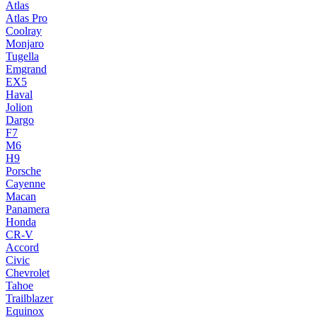
Atlas
Atlas Pro
Coolray
Monjaro
Tugella
Emgrand
EX5
Haval
Jolion
Dargo
F7
M6
H9
Porsche
Cayenne
Macan
Panamera
Honda
CR-V
Accord
Civic
Chevrolet
Tahoe
Trailblazer
Equinox