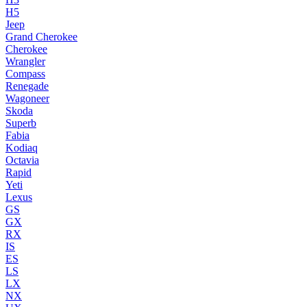
H5
Jeep
Grand Cherokee
Cherokee
Wrangler
Compass
Renegade
Wagoneer
Skoda
Superb
Fabia
Kodiaq
Octavia
Rapid
Yeti
Lexus
GS
GX
RX
IS
ES
LS
LX
NX