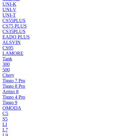
UNI-K
UNI-V
UNI-T
CS55PLUS
CS75 PLUS
CS35PLUS
EADO PLUS
ALSVIN
CS95
LAMORE
Tank
300
500
Chery
Tiggo 7 Pro
Tiggo 8 Pro
Arrizo 8
Tiggo 4 Pro
Tiggo 9
OMODA
C5
S5
LI
L7
L9