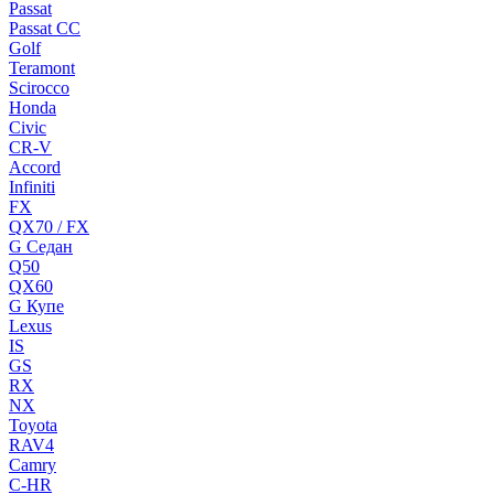
Passat
Passat CC
Golf
Teramont
Scirocco
Honda
Civic
CR-V
Accord
Infiniti
FX
QX70 / FX
G Cедан
Q50
QX60
G Купе
Lexus
IS
GS
RX
NX
Toyota
RAV4
Camry
C-HR