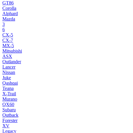
GT86
Corolla
Alphard
Mazda
3
6
CX-5
CX-7
MX-5
Mitsubishi
ASX
Outlander
Lancer
Nissan
Juke
Qashqai
Teana
X-Trail
Murano
QX60
Subaru
Outback
Forester
XV
Legacy