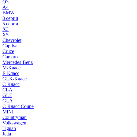
Q3
A4
BMW
3 серии
5 серии
X3
X5
Chevrolet
Captiva
Cruze
Camaro
Mercedes-Benz
M-Класс
E-Класс
GLK-Класс
C-Класс
CLA
GLE
GLA
C-Класс Coupe
MINI
Countryman
Volkswagen
Tiguan
Jetta