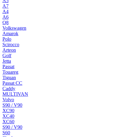
A5
A7
A4
A6
Q8
Volkswagen
Amarok
Polo
Scirocco
Arteon
Golf
Jetta
Passat
Touareg
Tiguan
Passat CC
Caddy
MULTIVAN
Volvo
S90 / V90
XC90
XC40
XC60
S90 / V90
S60