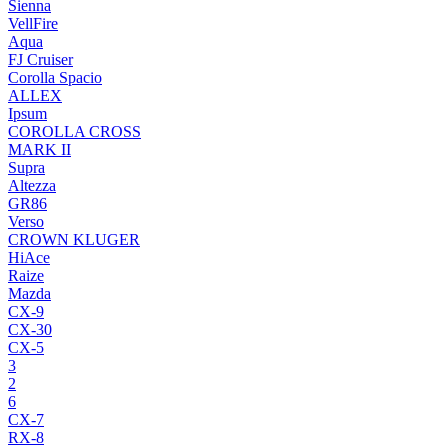
Sienna
VellFire
Aqua
FJ Cruiser
Corolla Spacio
ALLEX
Ipsum
COROLLA CROSS
MARK II
Supra
Altezza
GR86
Verso
CROWN KLUGER
HiAce
Raize
Mazda
CX-9
CX-30
CX-5
3
2
6
CX-7
RX-8