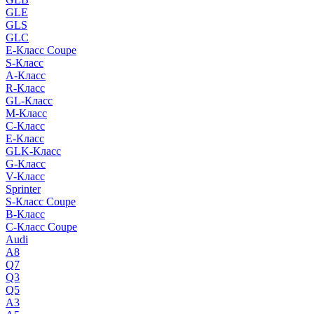
GLE
GLS
GLC
E-Класс Coupe
S-Класс
A-Класс
R-Класс
GL-Класс
M-Класс
C-Класс
E-Класс
GLK-Класс
G-Класс
V-Класс
Sprinter
S-Класс Сoupe
B-Класс
C-Класс Coupe
Audi
A8
Q7
Q3
Q5
A3