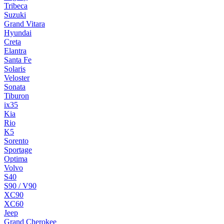
Tribeca
Suzuki
Grand Vitara
Hyundai
Creta
Elantra
Santa Fe
Solaris
Veloster
Sonata
Tiburon
ix35
Kia
Rio
K5
Sorento
Sportage
Optima
Volvo
S40
S90 / V90
XC90
XC60
Jeep
Grand Cherokee