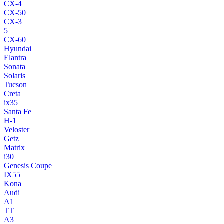
CX-4
CX-50
CX-3
5
CX-60
Hyundai
Elantra
Sonata
Solaris
Tucson
Creta
ix35
Santa Fe
H-1
Veloster
Getz
Matrix
i30
Genesis Coupe
IX55
Kona
Audi
A1
TT
A3