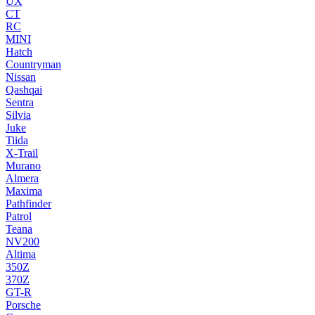
UX
CT
RC
MINI
Hatch
Countryman
Nissan
Qashqai
Sentra
Silvia
Juke
Tiida
X-Trail
Murano
Almera
Maxima
Pathfinder
Patrol
Teana
NV200
Altima
350Z
370Z
GT-R
Porsche