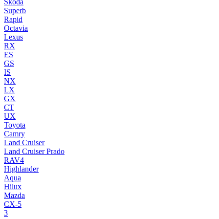
Skoda
Superb
Rapid
Octavia
Lexus
RX
ES
GS
IS
NX
LX
GX
CT
UX
Toyota
Camry
Land Cruiser
Land Cruiser Prado
RAV4
Highlander
Aqua
Hilux
Mazda
CX-5
3