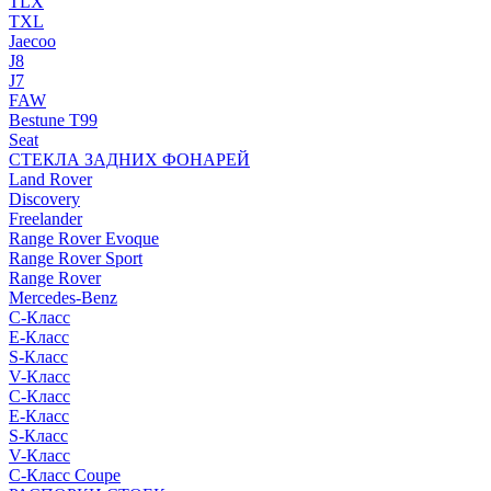
TLX
TXL
Jaecoo
J8
J7
FAW
Bestune T99
Seat
СТЕКЛА ЗАДНИХ ФОНАРЕЙ
Land Rover
Discovery
Freelander
Range Rover Evoque
Range Rover Sport
Range Rover
Mercedes-Benz
C-Класс
E-Класс
S-Класс
V-Класс
C-Класс
E-Класс
S-Класс
V-Класс
C-Класс Coupe