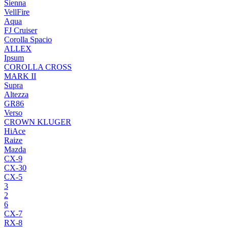
Sienna
VellFire
Aqua
FJ Cruiser
Corolla Spacio
ALLEX
Ipsum
COROLLA CROSS
MARK II
Supra
Altezza
GR86
Verso
CROWN KLUGER
HiAce
Raize
Mazda
CX-9
CX-30
CX-5
3
2
6
CX-7
RX-8