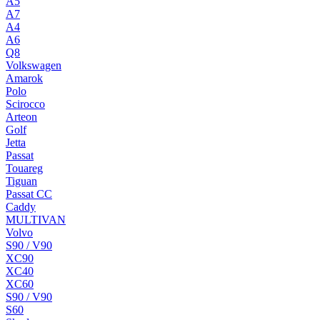
A5
A7
A4
A6
Q8
Volkswagen
Amarok
Polo
Scirocco
Arteon
Golf
Jetta
Passat
Touareg
Tiguan
Passat CC
Caddy
MULTIVAN
Volvo
S90 / V90
XC90
XC40
XC60
S90 / V90
S60