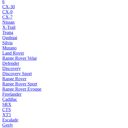
6
CX-30
CX-9
CX-7
Nissan
X-Trail
Teana
Qashqai
Silvia
Murano
Land Rover
Range Rover Velar
Defender
Discovery
Discovery Sport
Range Rover
Range Rover Sport
Range Rover Evoque
Freelander
Cadillac
SRX
CTS
XT5
Escalade
Geely