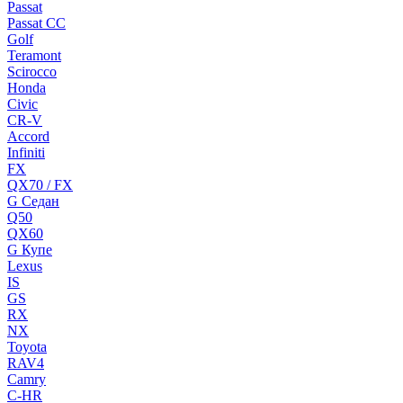
Passat
Passat CC
Golf
Teramont
Scirocco
Honda
Civic
CR-V
Accord
Infiniti
FX
QX70 / FX
G Cедан
Q50
QX60
G Купе
Lexus
IS
GS
RX
NX
Toyota
RAV4
Camry
C-HR