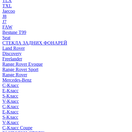
TLX
TXL
Jaecoo
J8
J7
FAW
Bestune T99
Seat
СТЕКЛА ЗАДНИХ ФОНАРЕЙ
Land Rover
Discovery
Freelander
Range Rover Evoque
Range Rover Sport
Range Rover
Mercedes-Benz
C-Класс
E-Класс
S-Класс
V-Класс
C-Класс
E-Класс
S-Класс
V-Класс
C-Класс Coupe