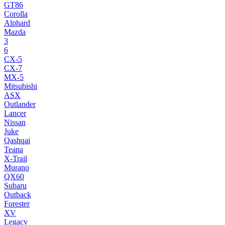
GT86
Corolla
Alphard
Mazda
3
6
CX-5
CX-7
MX-5
Mitsubishi
ASX
Outlander
Lancer
Nissan
Juke
Qashqai
Teana
X-Trail
Murano
QX60
Subaru
Outback
Forester
XV
Legacy