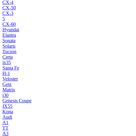
CX-4
CX-50
CX-3
5
CX-60
Hyundai
Elantra
Sonata
Solaris
Tucson
Creta
ix35
Santa Fe
H-1
Veloster
Getz
Matrix
i30
Genesis Coupe
IX55
Kona
Audi
A1
TT
A3