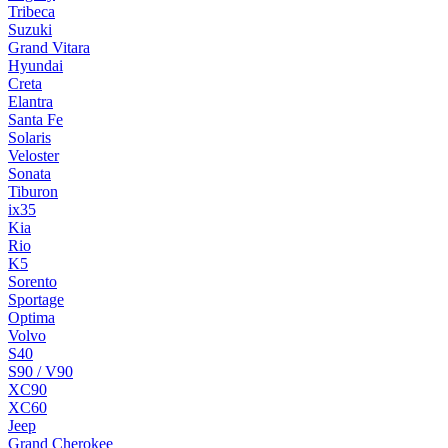
Tribeca
Suzuki
Grand Vitara
Hyundai
Creta
Elantra
Santa Fe
Solaris
Veloster
Sonata
Tiburon
ix35
Kia
Rio
K5
Sorento
Sportage
Optima
Volvo
S40
S90 / V90
XC90
XC60
Jeep
Grand Cherokee