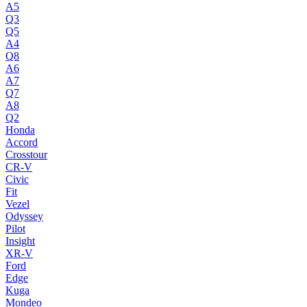
A5
Q3
Q5
A4
Q8
A6
A7
Q7
A8
Q2
Honda
Accord
Crosstour
CR-V
Civic
Fit
Vezel
Odyssey
Pilot
Insight
XR-V
Ford
Edge
Kuga
Mondeo