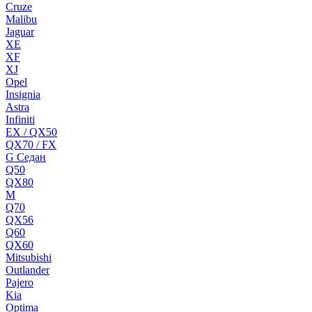
Cruze
Malibu
Jaguar
XE
XF
XJ
Opel
Insignia
Astra
Infiniti
EX / QX50
QX70 / FX
G Cедан
Q50
QX80
M
Q70
QX56
Q60
QX60
Mitsubishi
Outlander
Pajero
Kia
Optima