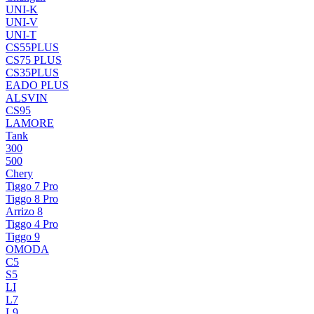
UNI-K
UNI-V
UNI-T
CS55PLUS
CS75 PLUS
CS35PLUS
EADO PLUS
ALSVIN
CS95
LAMORE
Tank
300
500
Chery
Tiggo 7 Pro
Tiggo 8 Pro
Arrizo 8
Tiggo 4 Pro
Tiggo 9
OMODA
C5
S5
LI
L7
L9