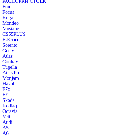
РАСПОРКИ СТОЕК
Ford
Focus
Kuga
Mondeo
Mustang
CS55PLUS
E-Класс
Sorento
Geely
Atlas
Coolray
Tugella
Atlas Pro
Monjaro
Haval
F7x
F7
Skoda
Kodiaq
Octavia
Yeti
Audi
A5
A6