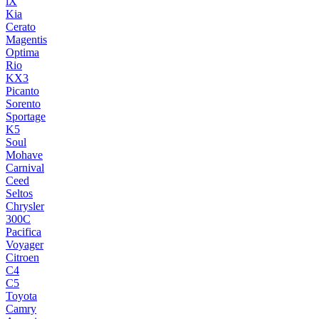
iX
Kia
Cerato
Magentis
Optima
Rio
KX3
Picanto
Sorento
Sportage
K5
Soul
Mohave
Carnival
Ceed
Seltos
Chrysler
300C
Pacifica
Voyager
Citroen
C4
C5
Toyota
Camry