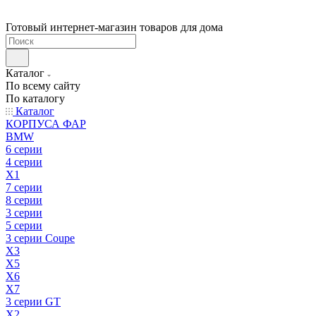
Готовый интернет-магазин товаров для дома
Каталог
По всему сайту
По каталогу
Каталог
КОРПУСА ФАР
BMW
6 серии
4 серии
X1
7 серии
8 серии
3 серии
5 серии
3 серии Coupe
X3
X5
X6
X7
3 серии GT
X2