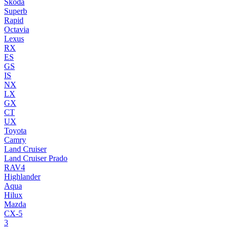
Skoda
Superb
Rapid
Octavia
Lexus
RX
ES
GS
IS
NX
LX
GX
CT
UX
Toyota
Camry
Land Cruiser
Land Cruiser Prado
RAV4
Highlander
Aqua
Hilux
Mazda
CX-5
3