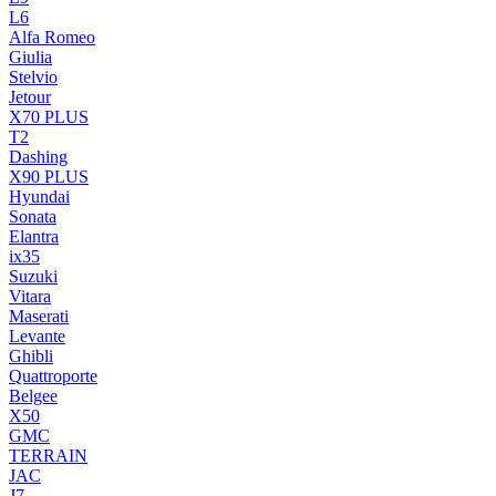
L6
Alfa Romeo
Giulia
Stelvio
Jetour
X70 PLUS
T2
Dashing
X90 PLUS
Hyundai
Sonata
Elantra
ix35
Suzuki
Vitara
Maserati
Levante
Ghibli
Quattroporte
Belgee
X50
GMC
TERRAIN
JAC
J7