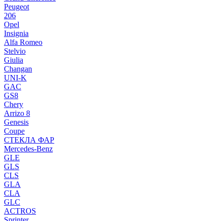
Peugeot
206
Opel
Insignia
Alfa Romeo
Stelvio
Giulia
Changan
UNI-K
GAC
GS8
Chery
Arrizo 8
Genesis
Coupe
СТЕКЛА ФАР
Mercedes-Benz
GLE
GLS
CLS
GLA
CLA
GLC
ACTROS
Sprinter