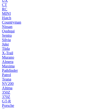
UX
CT
RC
MINI
Hatch
Countryman
Nissan
Qashqai
Sentra
Silvia
Juke
Tiida
X-Trail
Murano
Almera
Maxima
Pathfinder
Patrol
Teana
NV200
Altima
350Z
370Z
GT-R
Porsche