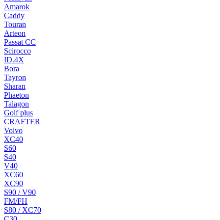
Amarok
Caddy
Touran
Arteon
Passat CC
Scirocco
ID.4X
Bora
Tayron
Sharan
Phaeton
Talagon
Golf plus
CRAFTER
Volvo
XC40
S60
S40
V40
XC60
XC90
S90 / V90
FM/FH
S80 / XC70
C30