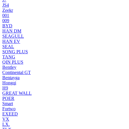
JS4
Zeekr
001
009
BYD
HAN DM
SEAGULL
HAN EV
SEAL
SONG PLUS
TANG
QIN PLUS
Bentley
Continental GT
Bentayga
Hongqi
H9
GREAT WALL
POER
Smart
Fortwo
EXEED
VX
LX.