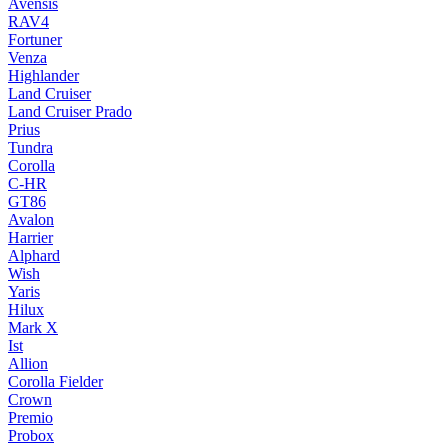
Avensis
RAV4
Fortuner
Venza
Highlander
Land Cruiser
Land Cruiser Prado
Prius
Tundra
Corolla
C-HR
GT86
Avalon
Harrier
Alphard
Wish
Yaris
Hilux
Mark X
Ist
Allion
Corolla Fielder
Crown
Premio
Probox