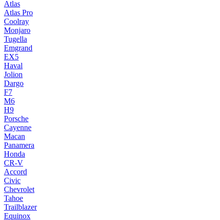
Atlas
Atlas Pro
Coolray
Monjaro
Tugella
Emgrand
EX5
Haval
Jolion
Dargo
F7
M6
H9
Porsche
Cayenne
Macan
Panamera
Honda
CR-V
Accord
Civic
Chevrolet
Tahoe
Trailblazer
Equinox