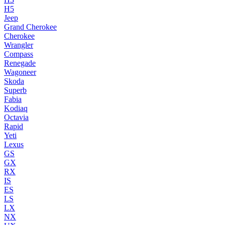
H5
Jeep
Grand Cherokee
Cherokee
Wrangler
Compass
Renegade
Wagoneer
Skoda
Superb
Fabia
Kodiaq
Octavia
Rapid
Yeti
Lexus
GS
GX
RX
IS
ES
LS
LX
NX