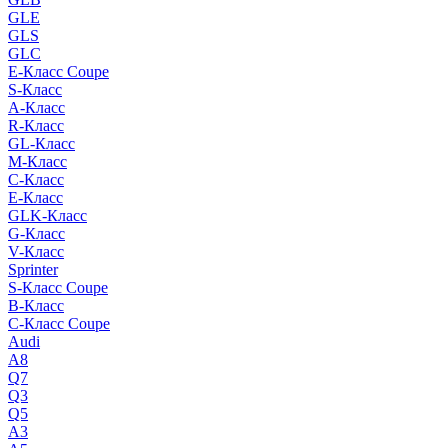
GLE
GLS
GLC
E-Класс Coupe
S-Класс
A-Класс
R-Класс
GL-Класс
M-Класс
C-Класс
E-Класс
GLK-Класс
G-Класс
V-Класс
Sprinter
S-Класс Сoupe
B-Класс
C-Класс Coupe
Audi
A8
Q7
Q3
Q5
A3