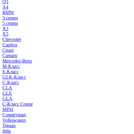
Q3
A4
BMW
3 серии
5 серии
X3
X5
Chevrolet
Captiva
Cruze
Camaro
Mercedes-Benz
M-Класс
E-Класс
GLK-Класс
C-Класс
CLA
GLE
GLA
C-Класс Coupe
MINI
Countryman
Volkswagen
Tiguan
Jetta