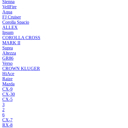
Sienna
VellFire
Aqua
FJ Cruiser
Corolla Spacio
ALLEX
Ipsum
COROLLA CROSS
MARK II
Supra
Altezza
GR86
Verso
CROWN KLUGER
HiAce
Raize
Mazda
CX-9
CX-30
CX-5
3
2
6
CX-7
RX-8