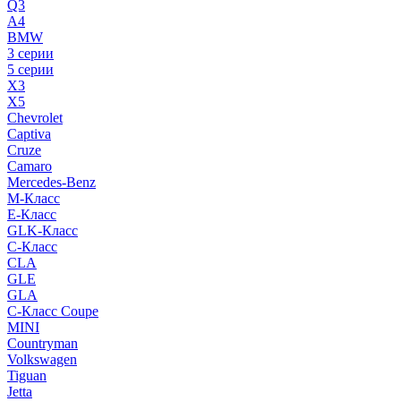
Q3
A4
BMW
3 серии
5 серии
X3
X5
Chevrolet
Captiva
Cruze
Camaro
Mercedes-Benz
M-Класс
E-Класс
GLK-Класс
C-Класс
CLA
GLE
GLA
C-Класс Coupe
MINI
Countryman
Volkswagen
Tiguan
Jetta