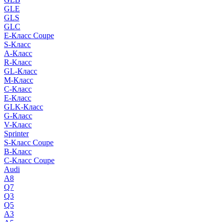
GLE
GLS
GLC
E-Класс Coupe
S-Класс
A-Класс
R-Класс
GL-Класс
M-Класс
C-Класс
E-Класс
GLK-Класс
G-Класс
V-Класс
Sprinter
S-Класс Сoupe
B-Класс
C-Класс Coupe
Audi
A8
Q7
Q3
Q5
A3