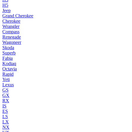
H5
Jeep
Grand Cherokee
Cherokee
Wrangler
Compass
Renegade
Wagoneer
Skoda
Superb
Fabia
Kodiaq
Octavia
Rapid
Yeti
Lexus
GS
GX
RX
IS
ES
LS
LX
NX