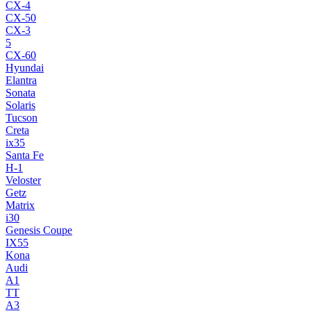
CX-4
CX-50
CX-3
5
CX-60
Hyundai
Elantra
Sonata
Solaris
Tucson
Creta
ix35
Santa Fe
H-1
Veloster
Getz
Matrix
i30
Genesis Coupe
IX55
Kona
Audi
A1
TT
A3