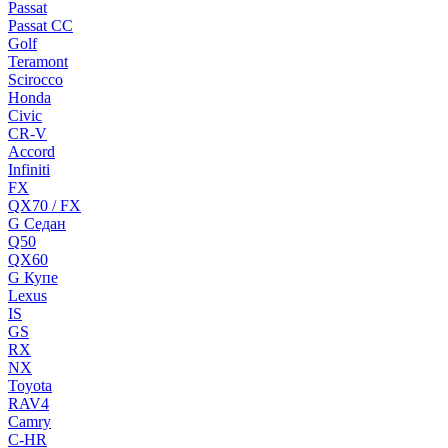
Passat
Passat CC
Golf
Teramont
Scirocco
Honda
Civic
CR-V
Accord
Infiniti
FX
QX70 / FX
G Cедан
Q50
QX60
G Купе
Lexus
IS
GS
RX
NX
Toyota
RAV4
Camry
C-HR