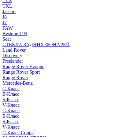
TLX
TXL
Jaecoo
J8
J7
FAW
Bestune T99
Seat
СТЕКЛА ЗАДНИХ ФОНАРЕЙ
Land Rover
Discovery
Freelander
Range Rover Evoque
Range Rover Sport
Range Rover
Mercedes-Benz
C-Класс
E-Класс
S-Класс
V-Класс
C-Класс
E-Класс
S-Класс
V-Класс
C-Класс Coupe