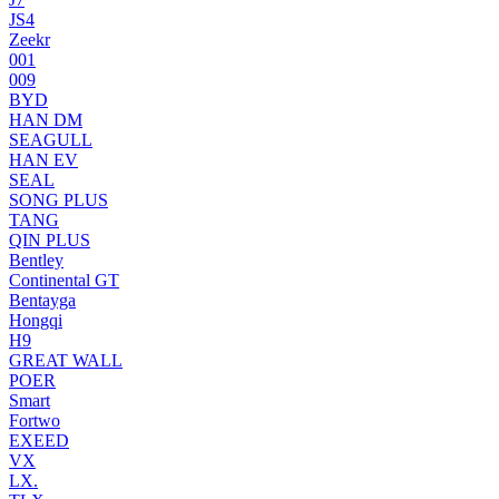
JS4
Zeekr
001
009
BYD
HAN DM
SEAGULL
HAN EV
SEAL
SONG PLUS
TANG
QIN PLUS
Bentley
Continental GT
Bentayga
Hongqi
H9
GREAT WALL
POER
Smart
Fortwo
EXEED
VX
LX.