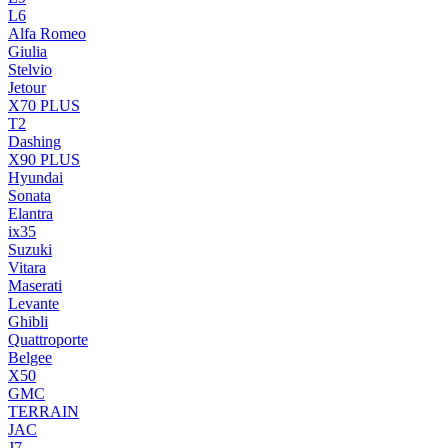
L6
Alfa Romeo
Giulia
Stelvio
Jetour
X70 PLUS
T2
Dashing
X90 PLUS
Hyundai
Sonata
Elantra
ix35
Suzuki
Vitara
Maserati
Levante
Ghibli
Quattroporte
Belgee
X50
GMC
TERRAIN
JAC
J7