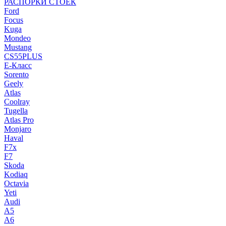
РАСПОРКИ СТОЕК
Ford
Focus
Kuga
Mondeo
Mustang
CS55PLUS
E-Класс
Sorento
Geely
Atlas
Coolray
Tugella
Atlas Pro
Monjaro
Haval
F7x
F7
Skoda
Kodiaq
Octavia
Yeti
Audi
A5
A6