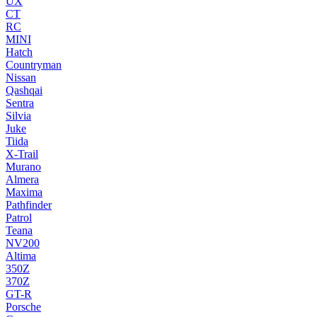
UX
CT
RC
MINI
Hatch
Countryman
Nissan
Qashqai
Sentra
Silvia
Juke
Tiida
X-Trail
Murano
Almera
Maxima
Pathfinder
Patrol
Teana
NV200
Altima
350Z
370Z
GT-R
Porsche