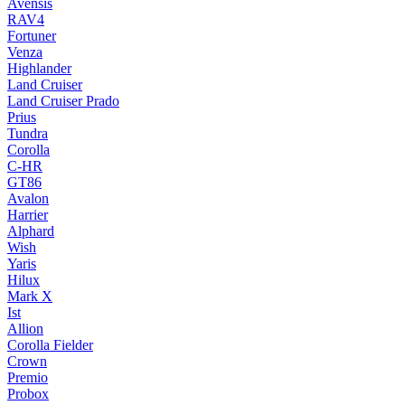
Avensis
RAV4
Fortuner
Venza
Highlander
Land Cruiser
Land Cruiser Prado
Prius
Tundra
Corolla
C-HR
GT86
Avalon
Harrier
Alphard
Wish
Yaris
Hilux
Mark X
Ist
Allion
Corolla Fielder
Crown
Premio
Probox