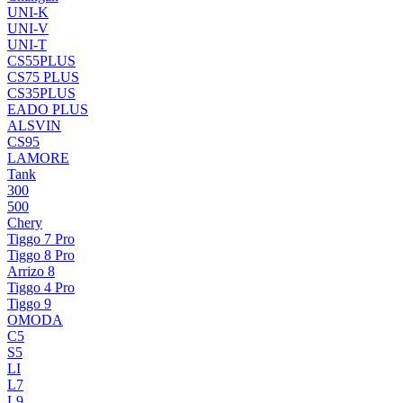
UNI-K
UNI-V
UNI-T
CS55PLUS
CS75 PLUS
CS35PLUS
EADO PLUS
ALSVIN
CS95
LAMORE
Tank
300
500
Chery
Tiggo 7 Pro
Tiggo 8 Pro
Arrizo 8
Tiggo 4 Pro
Tiggo 9
OMODA
C5
S5
LI
L7
L9