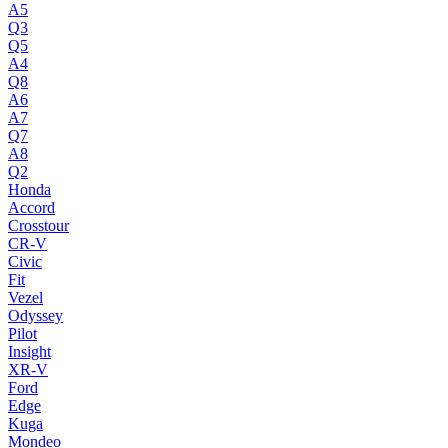
A5
Q3
Q5
A4
Q8
A6
A7
Q7
A8
Q2
Honda
Accord
Crosstour
CR-V
Civic
Fit
Vezel
Odyssey
Pilot
Insight
XR-V
Ford
Edge
Kuga
Mondeo