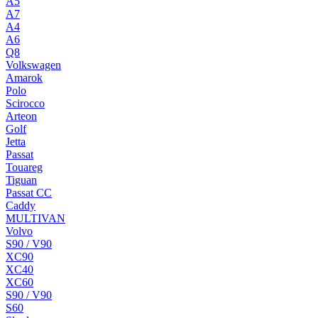
A5
A7
A4
A6
Q8
Volkswagen
Amarok
Polo
Scirocco
Arteon
Golf
Jetta
Passat
Touareg
Tiguan
Passat CC
Caddy
MULTIVAN
Volvo
S90 / V90
XC90
XC40
XC60
S90 / V90
S60