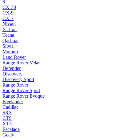
6
CX-30
CX-9
CX-7
Nissan
X-Trail
Teana
Qashqai
Silvia
Murano
Land Rover
Range Rover Velar
Defender
Discovery
Discovery Sport
Range Rover
Range Rover Sport
Range Rover Evoque
Freelander
Cadillac
SRX
CTS
XT5
Escalade
Geely