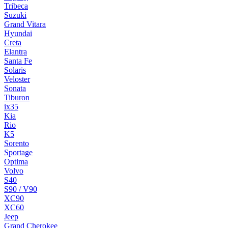
Tribeca
Suzuki
Grand Vitara
Hyundai
Creta
Elantra
Santa Fe
Solaris
Veloster
Sonata
Tiburon
ix35
Kia
Rio
K5
Sorento
Sportage
Optima
Volvo
S40
S90 / V90
XC90
XC60
Jeep
Grand Cherokee