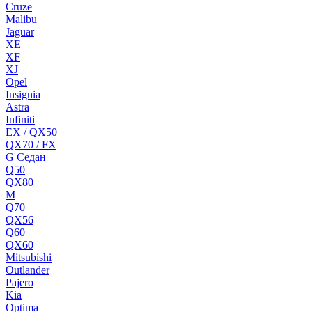
Cruze
Malibu
Jaguar
XE
XF
XJ
Opel
Insignia
Astra
Infiniti
EX / QX50
QX70 / FX
G Cедан
Q50
QX80
M
Q70
QX56
Q60
QX60
Mitsubishi
Outlander
Pajero
Kia
Optima