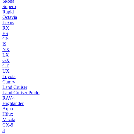
Skoda
Superb
Rapid
Octavia
Lexus
RX
ES
GS
IS
NX
LX
GX
CT
UX
Toyota
Camry
Land Cruiser
Land Cruiser Prado
RAV4
Highlander
Aqua
Hilux
Mazda
CX-5
3