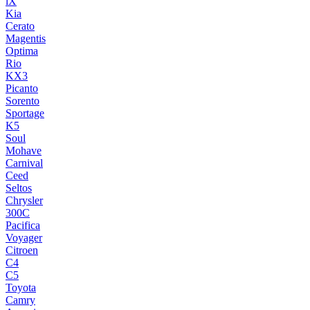
iX
Kia
Cerato
Magentis
Optima
Rio
KX3
Picanto
Sorento
Sportage
K5
Soul
Mohave
Carnival
Ceed
Seltos
Chrysler
300C
Pacifica
Voyager
Citroen
C4
C5
Toyota
Camry