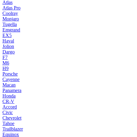
Atlas
Atlas Pro
Coolray
Monjaro
Tugella
Emgrand
EX5
Haval
Jolion
Dargo
F7
M6
H9
Porsche
Cayenne
Macan
Panamera
Honda
CR-V
Accord
Civic
Chevrolet
Tahoe
Trailblazer
Equinox