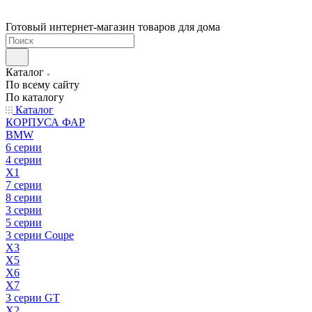
Готовый интернет-магазин товаров для дома
Каталог
По всему сайту
По каталогу
Каталог
КОРПУСА ФАР
BMW
6 серии
4 серии
X1
7 серии
8 серии
3 серии
5 серии
3 серии Coupe
X3
X5
X6
X7
3 серии GT
X2