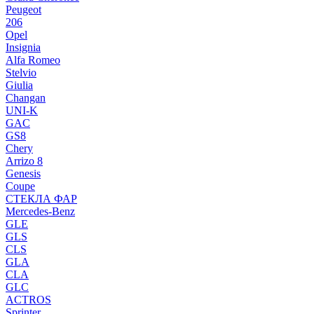
Peugeot
206
Opel
Insignia
Alfa Romeo
Stelvio
Giulia
Changan
UNI-K
GAC
GS8
Chery
Arrizo 8
Genesis
Coupe
СТЕКЛА ФАР
Mercedes-Benz
GLE
GLS
CLS
GLA
CLA
GLC
ACTROS
Sprinter