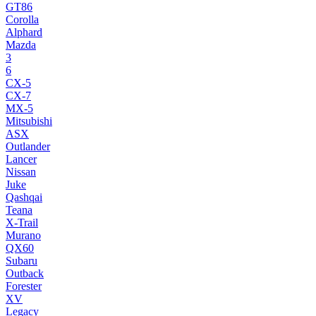
GT86
Corolla
Alphard
Mazda
3
6
CX-5
CX-7
MX-5
Mitsubishi
ASX
Outlander
Lancer
Nissan
Juke
Qashqai
Teana
X-Trail
Murano
QX60
Subaru
Outback
Forester
XV
Legacy