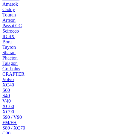
Amarok
Caddy
Touran
Arteon
Passat CC
Scirocco
ID.4X
Bora
Tayron
Sharan
Phaeton
Talagon
Golf plus
CRAFTER
Volvo
XC40
S60
S40
V40
XC60
XC90
S90 / V90
FM/FH
S80 / XC70
C30