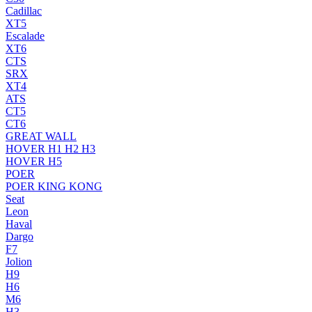
Cadillac
XT5
Escalade
XT6
CTS
SRX
XT4
ATS
CT5
CT6
GREAT WALL
HOVER H1 H2 H3
HOVER H5
POER
POER KING KONG
Seat
Leon
Haval
Dargo
F7
Jolion
H9
H6
M6
H3