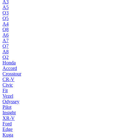
A3
A5
Q3
Q5
A4
Q8
A6
A7
Q7
A8
Q2
Honda
Accord
Crosstour
CR-V
Civic
Fit
Vezel
Odyssey
Pilot
Insight
XR-V
Ford
Edge
Kuga