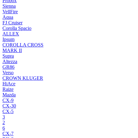
Probox
Sienna
VellFire
Aqua
FJ Cruiser
Corolla Spacio
ALLEX
Ipsum
COROLLA CROSS
MARK II
Supra
Altezza
GR86
Verso
CROWN KLUGER
HiAce
Raize
Mazda
CX-9
CX-30
CX-5
3
2
6
CX-7