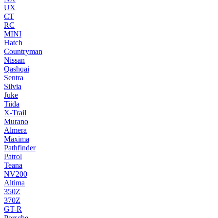
UX
CT
RC
MINI
Hatch
Countryman
Nissan
Qashqai
Sentra
Silvia
Juke
Tiida
X-Trail
Murano
Almera
Maxima
Pathfinder
Patrol
Teana
NV200
Altima
350Z
370Z
GT-R
Porsche