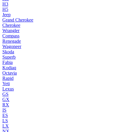
H3
H5
Jeep
Grand Cherokee
Cherokee
Wrangler
Compass
Renegade
Wagoneer
Skoda
Superb
Fabia
Kodiaq
Octavia
Rapid
Yeti
Lexus
GS
GX
RX
IS
ES
LS
LX
NX