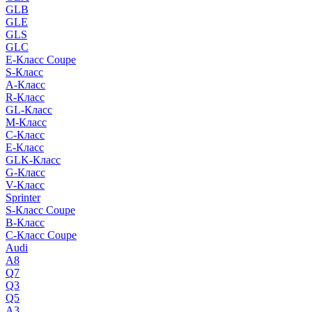
GLB
GLE
GLS
GLC
E-Класс Coupe
S-Класс
A-Класс
R-Класс
GL-Класс
M-Класс
C-Класс
E-Класс
GLK-Класс
G-Класс
V-Класс
Sprinter
S-Класс Сoupe
B-Класс
C-Класс Coupe
Audi
A8
Q7
Q3
Q5
A3