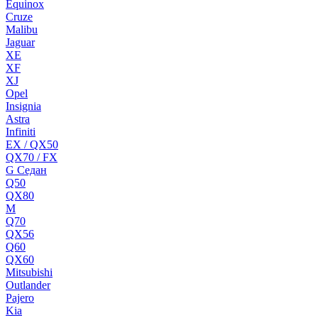
Equinox
Cruze
Malibu
Jaguar
XE
XF
XJ
Opel
Insignia
Astra
Infiniti
EX / QX50
QX70 / FX
G Cедан
Q50
QX80
M
Q70
QX56
Q60
QX60
Mitsubishi
Outlander
Pajero
Kia