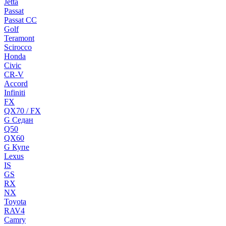
Jetta
Passat
Passat CC
Golf
Teramont
Scirocco
Honda
Civic
CR-V
Accord
Infiniti
FX
QX70 / FX
G Cедан
Q50
QX60
G Купе
Lexus
IS
GS
RX
NX
Toyota
RAV4
Camry