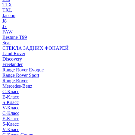
TLX
TXL
Jaecoo
J8
J7
FAW
Bestune T99
Seat
СТЕКЛА ЗАДНИХ ФОНАРЕЙ
Land Rover
Discovery
Freelander
Range Rover Evoque
Range Rover Sport
Range Rover
Mercedes-Benz
C-Класс
E-Класс
S-Класс
V-Класс
C-Класс
E-Класс
S-Класс
V-Класс
C-Класс Coupe