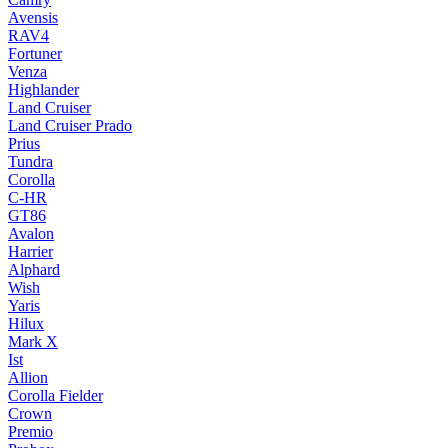
Avensis
RAV4
Fortuner
Venza
Highlander
Land Cruiser
Land Cruiser Prado
Prius
Tundra
Corolla
C-HR
GT86
Avalon
Harrier
Alphard
Wish
Yaris
Hilux
Mark X
Ist
Allion
Corolla Fielder
Crown
Premio