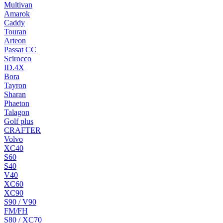
Multivan
Amarok
Caddy
Touran
Arteon
Passat CC
Scirocco
ID.4X
Bora
Tayron
Sharan
Phaeton
Talagon
Golf plus
CRAFTER
Volvo
XC40
S60
S40
V40
XC60
XC90
S90 / V90
FM/FH
S80 / XC70