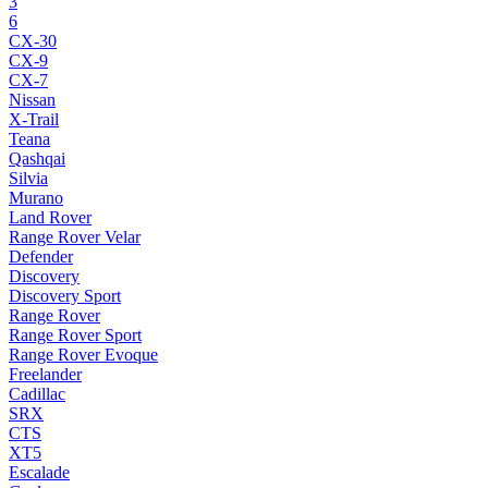
3
6
CX-30
CX-9
CX-7
Nissan
X-Trail
Teana
Qashqai
Silvia
Murano
Land Rover
Range Rover Velar
Defender
Discovery
Discovery Sport
Range Rover
Range Rover Sport
Range Rover Evoque
Freelander
Cadillac
SRX
CTS
XT5
Escalade