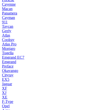
Cayenne
Macan
Panamera
Cayman
911
Taycan
Geely
Atlas
Coolray
Atlas Pro
Monjaro
Tugella
Emgrand EC7
Emgrand
Preface
Okavango
Cityray
EX5
Jaguar
XF
XJ
XE
F-Type
Opel