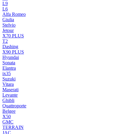
L9
L6
Alfa Romeo
Giulia
Stelvio
Jetour
X70 PLUS
T2
Dashing
X90 PLUS
Hyundai
Sonata
Elantra
ix35
Suzuki
Vitara
Maserati
Levante
Ghibli
Quattroporte
Belgee
X50
GMC
TERRAIN
JAC