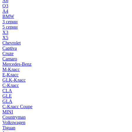
A6
Q3
A4
BMW
3 серии
5 серии
X3
X5
Chevrolet
Captiva
Cruze
Camaro
Mercedes-Benz
M-Класс
E-Класс
GLK-Класс
C-Класс
CLA
GLE
GLA
C-Класс Coupe
MINI
Countryman
Volkswagen
Tiguan