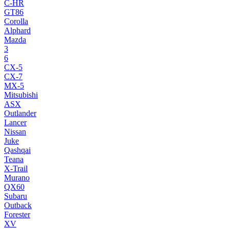
C-HR
GT86
Corolla
Alphard
Mazda
3
6
CX-5
CX-7
MX-5
Mitsubishi
ASX
Outlander
Lancer
Nissan
Juke
Qashqai
Teana
X-Trail
Murano
QX60
Subaru
Outback
Forester
XV