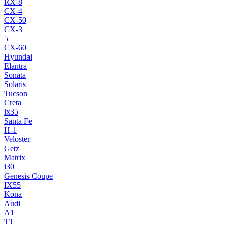
RX-8
CX-4
CX-50
CX-3
5
CX-60
Hyundai
Elantra
Sonata
Solaris
Tucson
Creta
ix35
Santa Fe
H-1
Veloster
Getz
Matrix
i30
Genesis Coupe
IX55
Kona
Audi
A1
TT