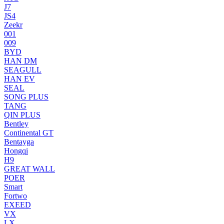
J7
JS4
Zeekr
001
009
BYD
HAN DM
SEAGULL
HAN EV
SEAL
SONG PLUS
TANG
QIN PLUS
Bentley
Continental GT
Bentayga
Hongqi
H9
GREAT WALL
POER
Smart
Fortwo
EXEED
VX
LX.