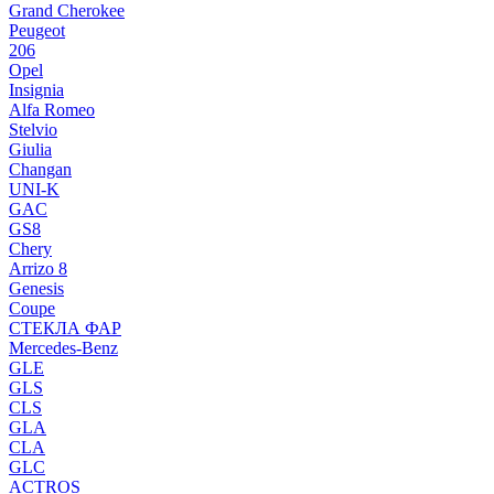
Grand Cherokee
Peugeot
206
Opel
Insignia
Alfa Romeo
Stelvio
Giulia
Changan
UNI-K
GAC
GS8
Chery
Arrizo 8
Genesis
Coupe
СТЕКЛА ФАР
Mercedes-Benz
GLE
GLS
CLS
GLA
CLA
GLC
ACTROS