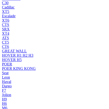
C30
Cadillac
XT5
Escalade
XT6
CTS
SRX
XT4
ATS
CT5
CT6
GREAT WALL
HOVER H1 H2 H3
HOVER H5
POER
POER KING KONG
Seat
Leon
Haval
Dargo
F7
Jolion
H9
H6
M6