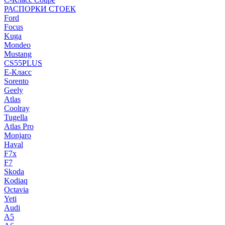
РАСПОРКИ СТОЕК
Ford
Focus
Kuga
Mondeo
Mustang
CS55PLUS
E-Класс
Sorento
Geely
Atlas
Coolray
Tugella
Atlas Pro
Monjaro
Haval
F7x
F7
Skoda
Kodiaq
Octavia
Yeti
Audi
A5