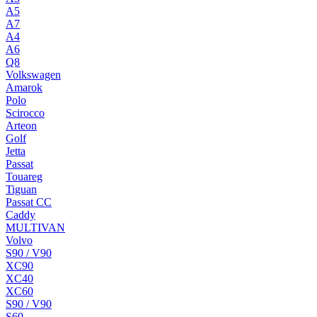
A5
A7
A4
A6
Q8
Volkswagen
Amarok
Polo
Scirocco
Arteon
Golf
Jetta
Passat
Touareg
Tiguan
Passat CC
Caddy
MULTIVAN
Volvo
S90 / V90
XC90
XC40
XC60
S90 / V90
S60