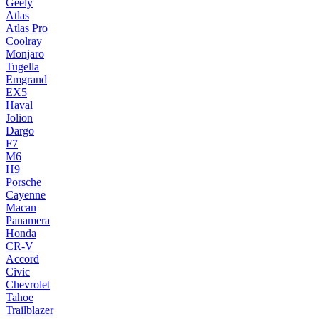
Geely
Atlas
Atlas Pro
Coolray
Monjaro
Tugella
Emgrand
EX5
Haval
Jolion
Dargo
F7
M6
H9
Porsche
Cayenne
Macan
Panamera
Honda
CR-V
Accord
Civic
Chevrolet
Tahoe
Trailblazer