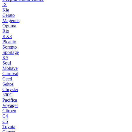
iX
Kia
Cerato
Magentis
Optima
Rio
KX3
Picanto
Sorento
Sportage
K5
Soul
Mohave
Carnival
Ceed
Seltos
Chrysler
300C
Pacifica
Voyager
Citroen
C4
C5
Toyota
Camry