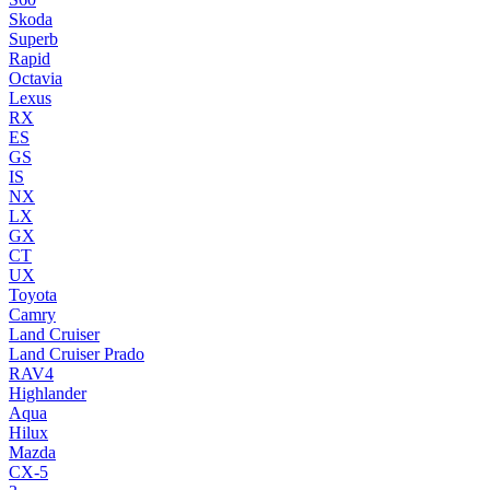
Skoda
Superb
Rapid
Octavia
Lexus
RX
ES
GS
IS
NX
LX
GX
CT
UX
Toyota
Camry
Land Cruiser
Land Cruiser Prado
RAV4
Highlander
Aqua
Hilux
Mazda
CX-5