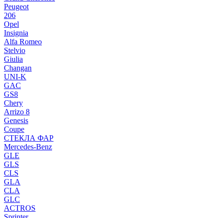
Peugeot
206
Opel
Insignia
Alfa Romeo
Stelvio
Giulia
Changan
UNI-K
GAC
GS8
Chery
Arrizo 8
Genesis
Coupe
СТЕКЛА ФАР
Mercedes-Benz
GLE
GLS
CLS
GLA
CLA
GLC
ACTROS
Sprinter