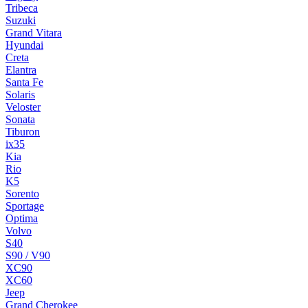
Tribeca
Suzuki
Grand Vitara
Hyundai
Creta
Elantra
Santa Fe
Solaris
Veloster
Sonata
Tiburon
ix35
Kia
Rio
K5
Sorento
Sportage
Optima
Volvo
S40
S90 / V90
XC90
XC60
Jeep
Grand Cherokee