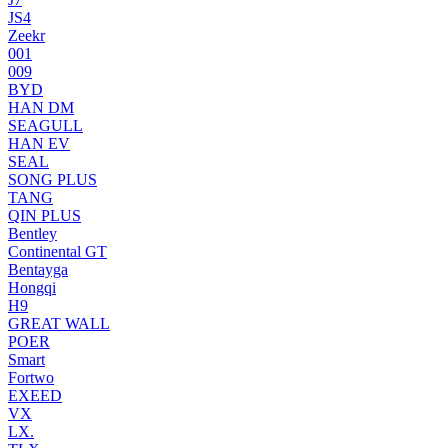
JS4
Zeekr
001
009
BYD
HAN DM
SEAGULL
HAN EV
SEAL
SONG PLUS
TANG
QIN PLUS
Bentley
Continental GT
Bentayga
Hongqi
H9
GREAT WALL
POER
Smart
Fortwo
EXEED
VX
LX.