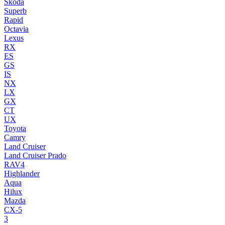
Skoda
Superb
Rapid
Octavia
Lexus
RX
ES
GS
IS
NX
LX
GX
CT
UX
Toyota
Camry
Land Cruiser
Land Cruiser Prado
RAV4
Highlander
Aqua
Hilux
Mazda
CX-5
3