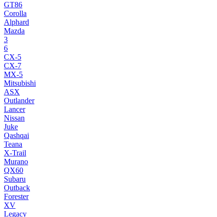
GT86
Corolla
Alphard
Mazda
3
6
CX-5
CX-7
MX-5
Mitsubishi
ASX
Outlander
Lancer
Nissan
Juke
Qashqai
Teana
X-Trail
Murano
QX60
Subaru
Outback
Forester
XV
Legacy