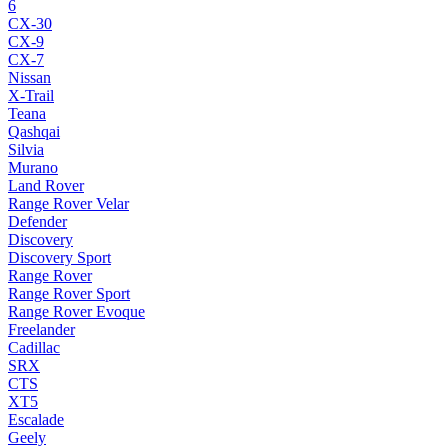
6
CX-30
CX-9
CX-7
Nissan
X-Trail
Teana
Qashqai
Silvia
Murano
Land Rover
Range Rover Velar
Defender
Discovery
Discovery Sport
Range Rover
Range Rover Sport
Range Rover Evoque
Freelander
Cadillac
SRX
CTS
XT5
Escalade
Geely