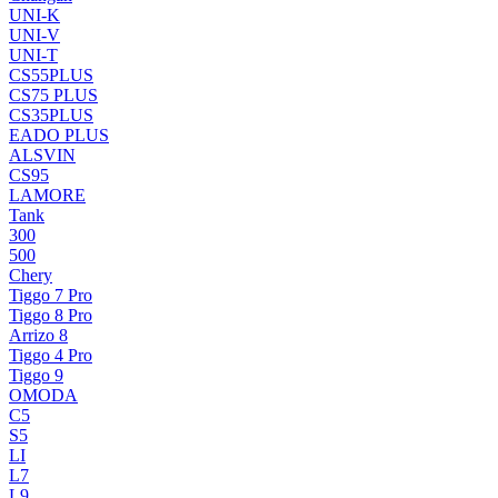
UNI-K
UNI-V
UNI-T
CS55PLUS
CS75 PLUS
CS35PLUS
EADO PLUS
ALSVIN
CS95
LAMORE
Tank
300
500
Chery
Tiggo 7 Pro
Tiggo 8 Pro
Arrizo 8
Tiggo 4 Pro
Tiggo 9
OMODA
C5
S5
LI
L7
L9