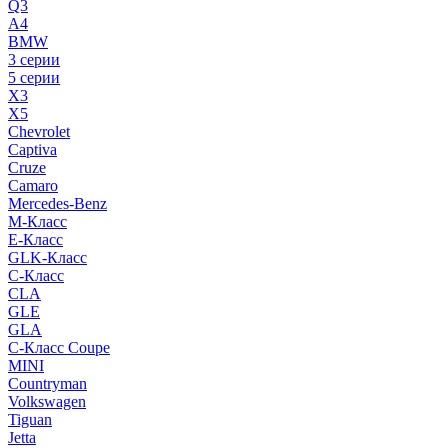
Q3
A4
BMW
3 серии
5 серии
X3
X5
Chevrolet
Captiva
Cruze
Camaro
Mercedes-Benz
M-Класс
E-Класс
GLK-Класс
C-Класс
CLA
GLE
GLA
C-Класс Coupe
MINI
Countryman
Volkswagen
Tiguan
Jetta