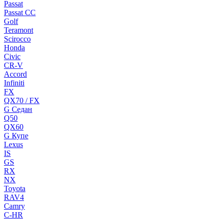
Passat
Passat CC
Golf
Teramont
Scirocco
Honda
Civic
CR-V
Accord
Infiniti
FX
QX70 / FX
G Cедан
Q50
QX60
G Купе
Lexus
IS
GS
RX
NX
Toyota
RAV4
Camry
C-HR