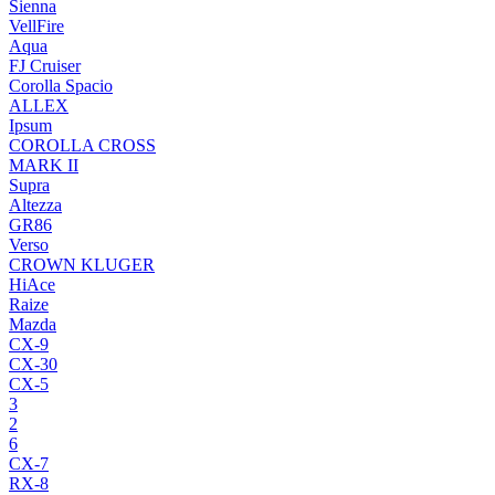
Sienna
VellFire
Aqua
FJ Cruiser
Corolla Spacio
ALLEX
Ipsum
COROLLA CROSS
MARK II
Supra
Altezza
GR86
Verso
CROWN KLUGER
HiAce
Raize
Mazda
CX-9
CX-30
CX-5
3
2
6
CX-7
RX-8