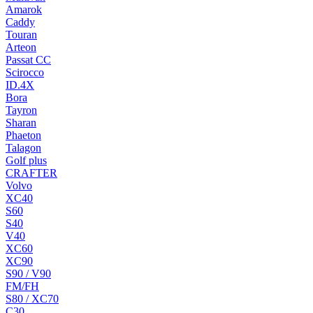
Amarok
Caddy
Touran
Arteon
Passat CC
Scirocco
ID.4X
Bora
Tayron
Sharan
Phaeton
Talagon
Golf plus
CRAFTER
Volvo
XC40
S60
S40
V40
XC60
XC90
S90 / V90
FM/FH
S80 / XC70
C30