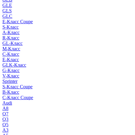
GLE
GLS
GLC
E-Класс Coupe
S-Класс
A-Класс
R-Класс
GL-Класс
M-Класс
C-Класс
E-Класс
GLK-Класс
G-Класс
V-Класс
Sprinter
S-Класс Сoupe
B-Класс
C-Класс Coupe
Audi
A8
Q7
Q3
Q5
A3