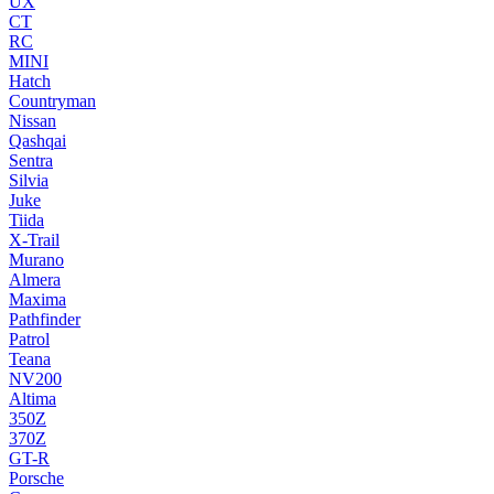
UX
CT
RC
MINI
Hatch
Countryman
Nissan
Qashqai
Sentra
Silvia
Juke
Tiida
X-Trail
Murano
Almera
Maxima
Pathfinder
Patrol
Teana
NV200
Altima
350Z
370Z
GT-R
Porsche