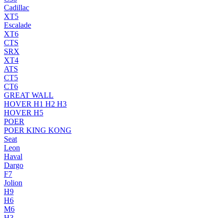
Cadillac
XT5
Escalade
XT6
CTS
SRX
XT4
ATS
CT5
CT6
GREAT WALL
HOVER H1 H2 H3
HOVER H5
POER
POER KING KONG
Seat
Leon
Haval
Dargo
F7
Jolion
H9
H6
M6
H3