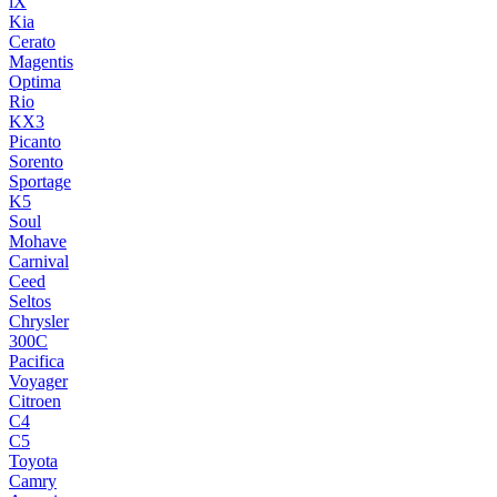
iX
Kia
Cerato
Magentis
Optima
Rio
KX3
Picanto
Sorento
Sportage
K5
Soul
Mohave
Carnival
Ceed
Seltos
Chrysler
300C
Pacifica
Voyager
Citroen
C4
C5
Toyota
Camry