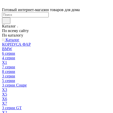
Готовый интернет-магазин товаров для дома
Каталог
По всему сайту
По каталогу
Каталог
КОРПУСА ФАР
BMW
6 серии
4 серии
X1
7 серии
8 серии
3 серии
5 серии
3 серии Coupe
X3
X5
X6
X7
3 серии GT
X2