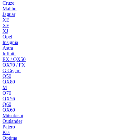
Cruze
Malibu
Jaguar
XE
XF
XJ
Opel
Insignia
Astra
Infiniti
EX / QX50
QX70 / FX
G Cедан
Q50
QX80
M
Q70
QX56
Q60
QX60
Mitsubishi
Outlander
Pajero
Kia
Optima