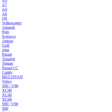
A5
A7
A4
A6
Q8
Volkswagen
Amarok
Polo
Scirocco
Arteon
Golf
Jetta
Passat
Touareg
Tiguan
Passat CC
Caddy
MULTIVAN
Volvo
S90 / V90
XC90
XC40
XC60
S90 / V90
S60