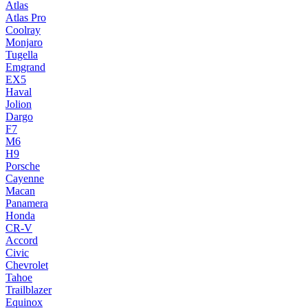
Atlas
Atlas Pro
Coolray
Monjaro
Tugella
Emgrand
EX5
Haval
Jolion
Dargo
F7
M6
H9
Porsche
Cayenne
Macan
Panamera
Honda
CR-V
Accord
Civic
Chevrolet
Tahoe
Trailblazer
Equinox