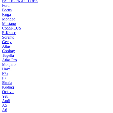
РАСПОРКИ СТОЕК
Ford
Focus
Kuga
Mondeo
Mustang
CS55PLUS
E-Класс
Sorento
Geely
Atlas
Coolray
Tugella
Atlas Pro
Monjaro
Haval
F7x
F7
Skoda
Kodiaq
Octavia
Yeti
Audi
A5
A6