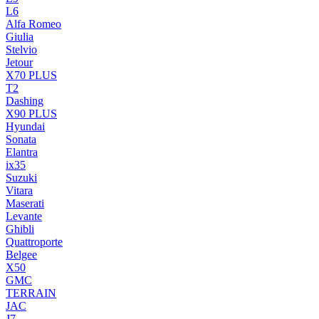
L6
Alfa Romeo
Giulia
Stelvio
Jetour
X70 PLUS
T2
Dashing
X90 PLUS
Hyundai
Sonata
Elantra
ix35
Suzuki
Vitara
Maserati
Levante
Ghibli
Quattroporte
Belgee
X50
GMC
TERRAIN
JAC
J7