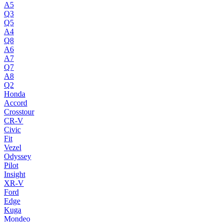
A5
Q3
Q5
A4
Q8
A6
A7
Q7
A8
Q2
Honda
Accord
Crosstour
CR-V
Civic
Fit
Vezel
Odyssey
Pilot
Insight
XR-V
Ford
Edge
Kuga
Mondeo