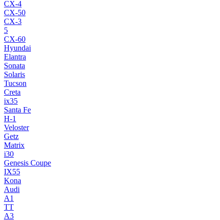
CX-4
CX-50
CX-3
5
CX-60
Hyundai
Elantra
Sonata
Solaris
Tucson
Creta
ix35
Santa Fe
H-1
Veloster
Getz
Matrix
i30
Genesis Coupe
IX55
Kona
Audi
A1
TT
A3