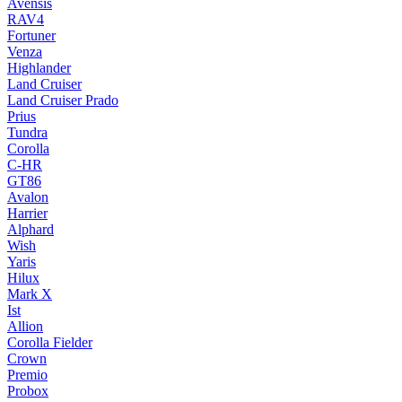
Avensis
RAV4
Fortuner
Venza
Highlander
Land Cruiser
Land Cruiser Prado
Prius
Tundra
Corolla
C-HR
GT86
Avalon
Harrier
Alphard
Wish
Yaris
Hilux
Mark X
Ist
Allion
Corolla Fielder
Crown
Premio
Probox