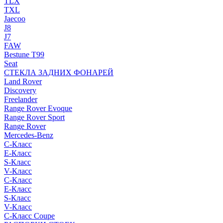
TLX
TXL
Jaecoo
J8
J7
FAW
Bestune T99
Seat
СТЕКЛА ЗАДНИХ ФОНАРЕЙ
Land Rover
Discovery
Freelander
Range Rover Evoque
Range Rover Sport
Range Rover
Mercedes-Benz
C-Класс
E-Класс
S-Класс
V-Класс
C-Класс
E-Класс
S-Класс
V-Класс
C-Класс Coupe