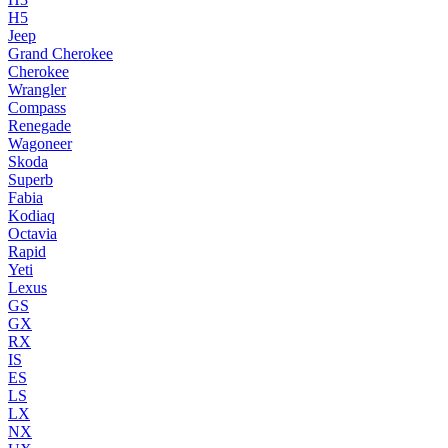
H5
Jeep
Grand Cherokee
Cherokee
Wrangler
Compass
Renegade
Wagoneer
Skoda
Superb
Fabia
Kodiaq
Octavia
Rapid
Yeti
Lexus
GS
GX
RX
IS
ES
LS
LX
NX