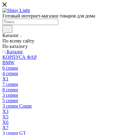
Готовый интернет-магазин товаров для дома
Каталог
По всему сайту
По каталогу
Каталог
КОРПУСА ФАР
BMW
6 серии
4 серии
X1
7 серии
8 серии
3 серии
5 серии
3 серии Coupe
X3
X5
X6
X7
3 серии GT