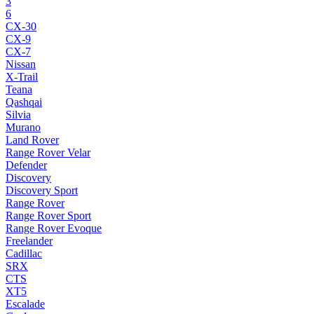
3
6
CX-30
CX-9
CX-7
Nissan
X-Trail
Teana
Qashqai
Silvia
Murano
Land Rover
Range Rover Velar
Defender
Discovery
Discovery Sport
Range Rover
Range Rover Sport
Range Rover Evoque
Freelander
Cadillac
SRX
CTS
XT5
Escalade