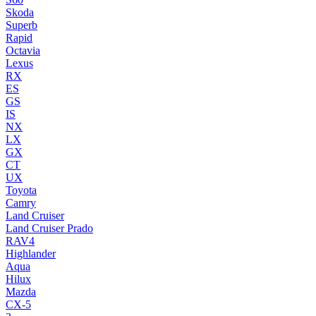
Skoda
Superb
Rapid
Octavia
Lexus
RX
ES
GS
IS
NX
LX
GX
CT
UX
Toyota
Camry
Land Cruiser
Land Cruiser Prado
RAV4
Highlander
Aqua
Hilux
Mazda
CX-5