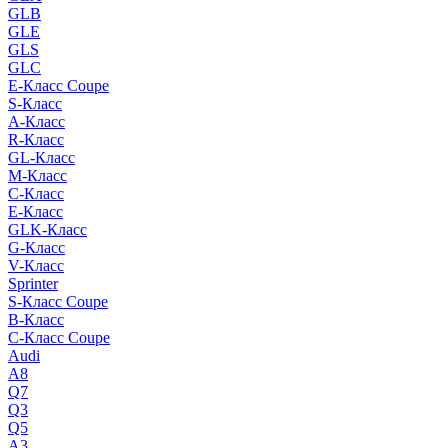
GLB
GLE
GLS
GLC
E-Класс Coupe
S-Класс
A-Класс
R-Класс
GL-Класс
M-Класс
C-Класс
E-Класс
GLK-Класс
G-Класс
V-Класс
Sprinter
S-Класс Сoupe
B-Класс
C-Класс Coupe
Audi
A8
Q7
Q3
Q5
A3