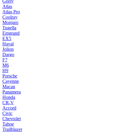
Geely
Atlas
Atlas Pro
Coolray
Monjaro
Tugella
Emgrand
EX5
Haval
Jolion
Dargo
F7
M6
H9
Porsche
Cayenne
Macan
Panamera
Honda
CR-V
Accord
Civic
Chevrolet
Tahoe
Trailblazer