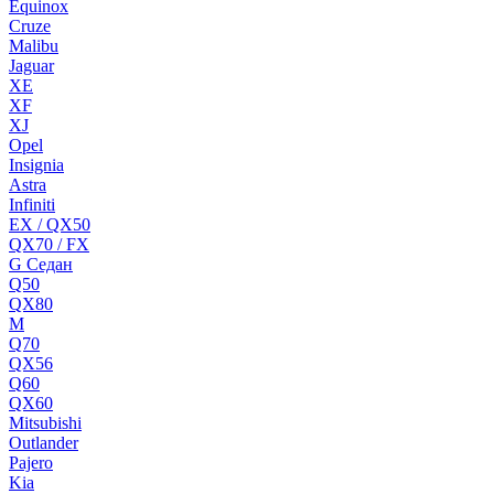
Equinox
Cruze
Malibu
Jaguar
XE
XF
XJ
Opel
Insignia
Astra
Infiniti
EX / QX50
QX70 / FX
G Cедан
Q50
QX80
M
Q70
QX56
Q60
QX60
Mitsubishi
Outlander
Pajero
Kia