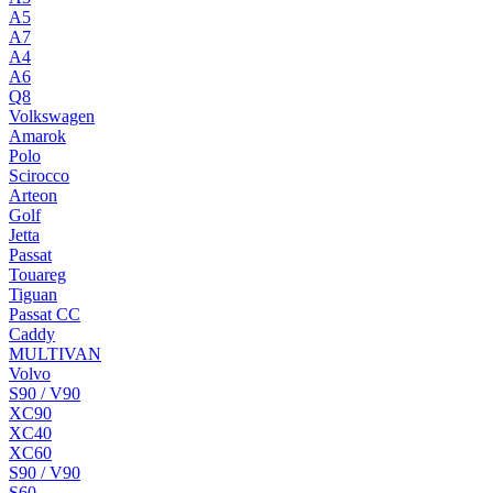
A5
A7
A4
A6
Q8
Volkswagen
Amarok
Polo
Scirocco
Arteon
Golf
Jetta
Passat
Touareg
Tiguan
Passat CC
Caddy
MULTIVAN
Volvo
S90 / V90
XC90
XC40
XC60
S90 / V90
S60