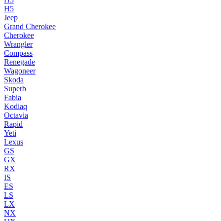
H5
Jeep
Grand Cherokee
Cherokee
Wrangler
Compass
Renegade
Wagoneer
Skoda
Superb
Fabia
Kodiaq
Octavia
Rapid
Yeti
Lexus
GS
GX
RX
IS
ES
LS
LX
NX