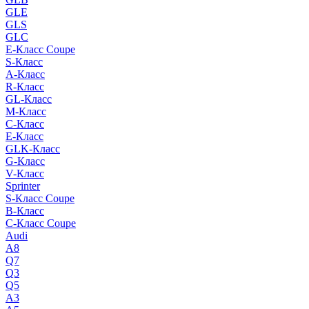
GLE
GLS
GLC
E-Класс Coupe
S-Класс
A-Класс
R-Класс
GL-Класс
M-Класс
C-Класс
E-Класс
GLK-Класс
G-Класс
V-Класс
Sprinter
S-Класс Сoupe
B-Класс
C-Класс Coupe
Audi
A8
Q7
Q3
Q5
A3