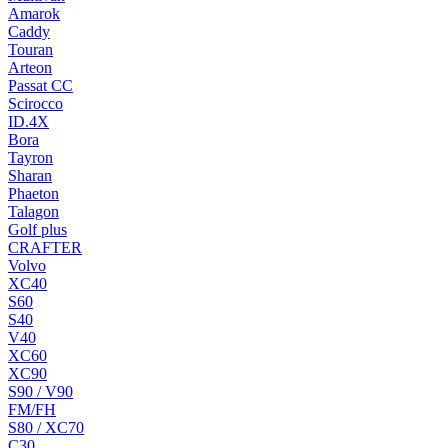
Amarok
Caddy
Touran
Arteon
Passat CC
Scirocco
ID.4X
Bora
Tayron
Sharan
Phaeton
Talagon
Golf plus
CRAFTER
Volvo
XC40
S60
S40
V40
XC60
XC90
S90 / V90
FM/FH
S80 / XC70
C30