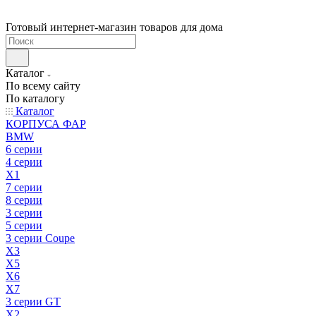
Готовый интернет-магазин товаров для дома
Каталог
По всему сайту
По каталогу
Каталог
КОРПУСА ФАР
BMW
6 серии
4 серии
X1
7 серии
8 серии
3 серии
5 серии
3 серии Coupe
X3
X5
X6
X7
3 серии GT
X2