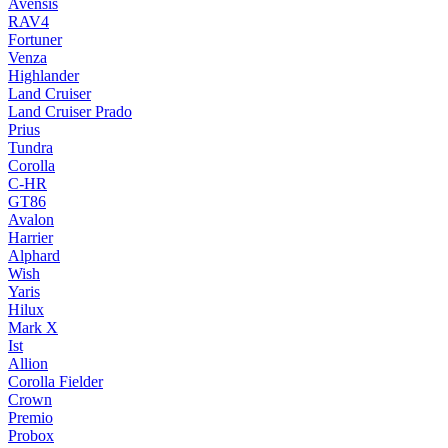
Avensis
RAV4
Fortuner
Venza
Highlander
Land Cruiser
Land Cruiser Prado
Prius
Tundra
Corolla
C-HR
GT86
Avalon
Harrier
Alphard
Wish
Yaris
Hilux
Mark X
Ist
Allion
Corolla Fielder
Crown
Premio
Probox