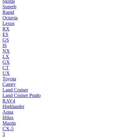
Skoda
Superb
Rapid
Octavia
Lexus
RX
ES
GS
IS
NX
LX
GX
CT
UX
Toyota
Camry
Land Cruiser
Land Cruiser Prado
RAV4
Highlander
Aqua
Hilux
Mazda
CX-5
3