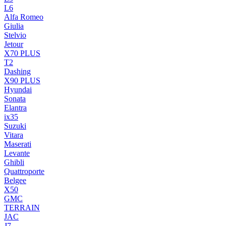
L6
Alfa Romeo
Giulia
Stelvio
Jetour
X70 PLUS
T2
Dashing
X90 PLUS
Hyundai
Sonata
Elantra
ix35
Suzuki
Vitara
Maserati
Levante
Ghibli
Quattroporte
Belgee
X50
GMC
TERRAIN
JAC
J7