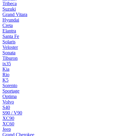
Tribeca
Suzuki
Grand Vitara
Hyundai
Creta
Elantra
Santa Fe
Solaris
Veloster
Sonata
Tiburon
ix35
Kia
Rio
K5
Sorento
Sportage
Optima
Volvo
S40
S90 / V90
XC90
XC60
Jeep
Grand Cherokee