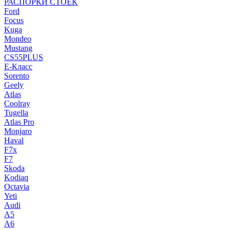
РАСПОРКИ СТОЕК
Ford
Focus
Kuga
Mondeo
Mustang
CS55PLUS
E-Класс
Sorento
Geely
Atlas
Coolray
Tugella
Atlas Pro
Monjaro
Haval
F7x
F7
Skoda
Kodiaq
Octavia
Yeti
Audi
A5
A6