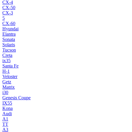
CX-4
CX-50
CX-3
5
CX-60
Hyundai
Elantra
Sonata
Solaris
Tucson
Creta
ix35
Santa Fe
H-1
Veloster
Getz
Matrix
i30
Genesis Coupe
IX55
Kona
Audi
A1
TT
A3