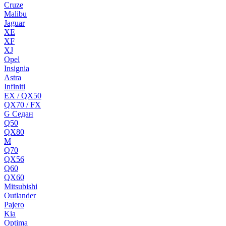
Cruze
Malibu
Jaguar
XE
XF
XJ
Opel
Insignia
Astra
Infiniti
EX / QX50
QX70 / FX
G Cедан
Q50
QX80
M
Q70
QX56
Q60
QX60
Mitsubishi
Outlander
Pajero
Kia
Optima