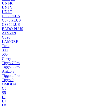
UNI-K
UNI-V
UNI-T
CS55PLUS
CS75 PLUS
CS35PLUS
EADO PLUS
ALSVIN
CS95
LAMORE
Tank
300
500
Chery
Tiggo 7 Pro
Tiggo 8 Pro
Arrizo 8
Tiggo 4 Pro
Tiggo 9
OMODA
C5
S5
LI
L7
L9