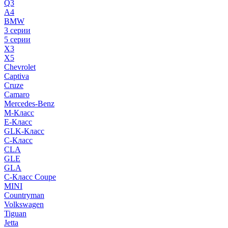
Q3
A4
BMW
3 серии
5 серии
X3
X5
Chevrolet
Captiva
Cruze
Camaro
Mercedes-Benz
M-Класс
E-Класс
GLK-Класс
C-Класс
CLA
GLE
GLA
C-Класс Coupe
MINI
Countryman
Volkswagen
Tiguan
Jetta