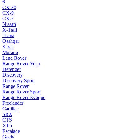
6
CX-30
CX-9
CX-7
Nissan
X-Trail
Teana
Qashqai
Silvia
Murano
Land Rover
Range Rover Velar
Defender
Discovery
Discovery Sport
Range Rover
Range Rover Sport
Range Rover Evoque
Freelander
Cadillac
SRX
CTS
XT5
Escalade
Geely