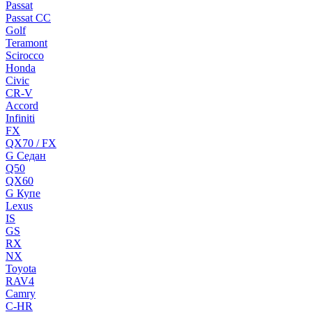
Passat
Passat CC
Golf
Teramont
Scirocco
Honda
Civic
CR-V
Accord
Infiniti
FX
QX70 / FX
G Cедан
Q50
QX60
G Купе
Lexus
IS
GS
RX
NX
Toyota
RAV4
Camry
C-HR