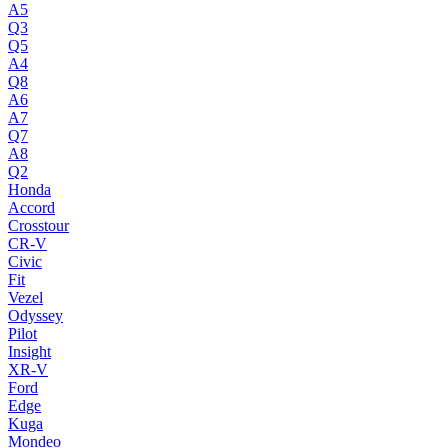
A5
Q3
Q5
A4
Q8
A6
A7
Q7
A8
Q2
Honda
Accord
Crosstour
CR-V
Civic
Fit
Vezel
Odyssey
Pilot
Insight
XR-V
Ford
Edge
Kuga
Mondeo