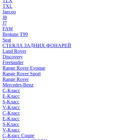
TLX
TXL
Jaecoo
J8
J7
FAW
Bestune T99
Seat
СТЕКЛА ЗАДНИХ ФОНАРЕЙ
Land Rover
Discovery
Freelander
Range Rover Evoque
Range Rover Sport
Range Rover
Mercedes-Benz
C-Класс
E-Класс
S-Класс
V-Класс
C-Класс
E-Класс
S-Класс
V-Класс
C-Класс Coupe