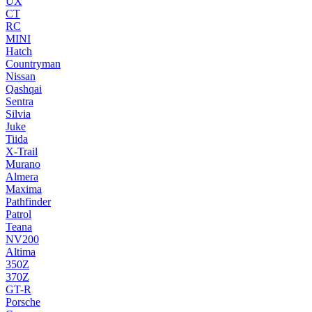
UX
CT
RC
MINI
Hatch
Countryman
Nissan
Qashqai
Sentra
Silvia
Juke
Tiida
X-Trail
Murano
Almera
Maxima
Pathfinder
Patrol
Teana
NV200
Altima
350Z
370Z
GT-R
Porsche