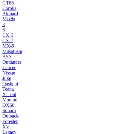
GT86
Corolla
Alphard
Mazda
3
6
CX-5
CX-7
MX-5
Mitsubishi
ASX
Outlander
Lancer
Nissan
Juke
Qashqai
Teana
X-Trail
Murano
QX60
Subaru
Outback
Forester
XV
Legacy