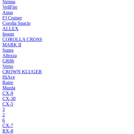
Sienna
VellFire
Aqua
FJ Cruiser
Corolla Spacio
ALLEX
Ipsum
COROLLA CROSS
MARK II
Supra
Altezza
GR86
Verso
CROWN KLUGER
HiAce
Raize
Mazda
CX-9
CX-30
CX-5
3
2
6
CX-7
RX-8