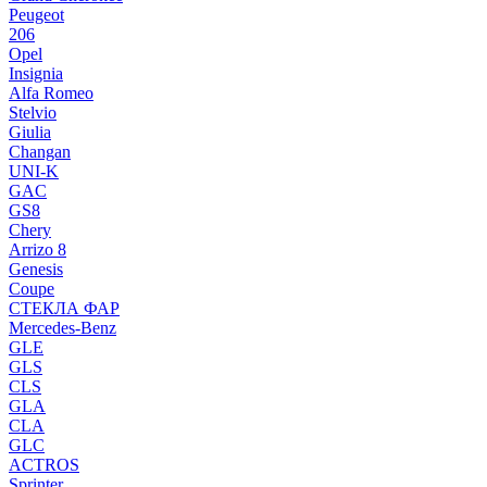
Peugeot
206
Opel
Insignia
Alfa Romeo
Stelvio
Giulia
Changan
UNI-K
GAC
GS8
Chery
Arrizo 8
Genesis
Coupe
СТЕКЛА ФАР
Mercedes-Benz
GLE
GLS
CLS
GLA
CLA
GLC
ACTROS
Sprinter