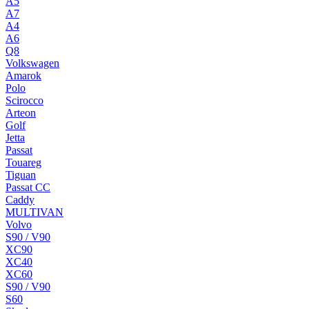
A5
A7
A4
A6
Q8
Volkswagen
Amarok
Polo
Scirocco
Arteon
Golf
Jetta
Passat
Touareg
Tiguan
Passat CC
Caddy
MULTIVAN
Volvo
S90 / V90
XC90
XC40
XC60
S90 / V90
S60