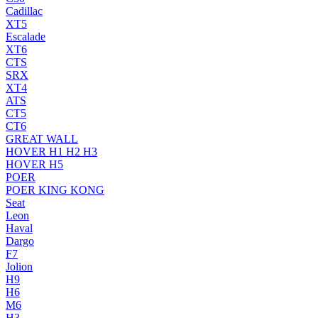
Cadillac
XT5
Escalade
XT6
CTS
SRX
XT4
ATS
CT5
CT6
GREAT WALL
HOVER H1 H2 H3
HOVER H5
POER
POER KING KONG
Seat
Leon
Haval
Dargo
F7
Jolion
H9
H6
M6
H3