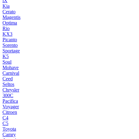
iX
Kia
Cerato
Magentis
Optima
Rio
KX3
Picanto
Sorento
Sportage
K5
Soul
Mohave
Carnival
Ceed
Seltos
Chrysler
300C
Pacifica
Voyager
Citroen
C4
C5
Toyota
Camry