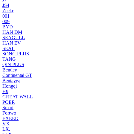
JS4
Zeekr
001
009
BYD
HAN DM
SEAGULL
HAN EV
SEAL
SONG PLUS
TANG
QIN PLUS
Bentley
Continental GT
Bentayga
Hongqi
H9
GREAT WALL
POER
Smart
Fortwo
EXEED
VX
LX.