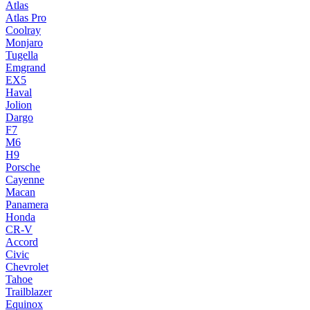
Atlas
Atlas Pro
Coolray
Monjaro
Tugella
Emgrand
EX5
Haval
Jolion
Dargo
F7
M6
H9
Porsche
Cayenne
Macan
Panamera
Honda
CR-V
Accord
Civic
Chevrolet
Tahoe
Trailblazer
Equinox