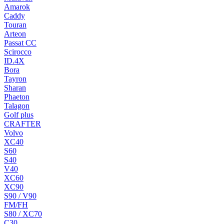
Amarok
Caddy
Touran
Arteon
Passat CC
Scirocco
ID.4X
Bora
Tayron
Sharan
Phaeton
Talagon
Golf plus
CRAFTER
Volvo
XC40
S60
S40
V40
XC60
XC90
S90 / V90
FM/FH
S80 / XC70
C30