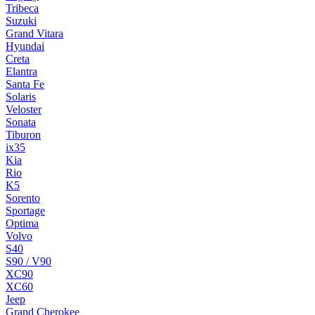
Tribeca
Suzuki
Grand Vitara
Hyundai
Creta
Elantra
Santa Fe
Solaris
Veloster
Sonata
Tiburon
ix35
Kia
Rio
K5
Sorento
Sportage
Optima
Volvo
S40
S90 / V90
XC90
XC60
Jeep
Grand Cherokee