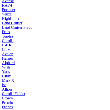
Avensis
RAV4
Fortuner
Venza
Highlander
Land Cruiser
Land Cruiser Prado
Prius
Tundra
Corolla
C-HR
GT86
Avalon
Harrier
Alphard
Wish
Yaris
Hilux
Mark X
Ist
Allion
Corolla Fielder
Crown
Premio
Probox