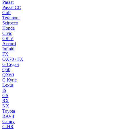
Passat
Passat CC
Golf
Teramont
Scirocco
Honda
Civic
CR-V
Accord
Infiniti
FX
QX70 / FX
G Cедан
Q50
QX60
G Купе
Lexus
IS
GS
RX
NX
Toyota
RAV4
Camry
C-HR