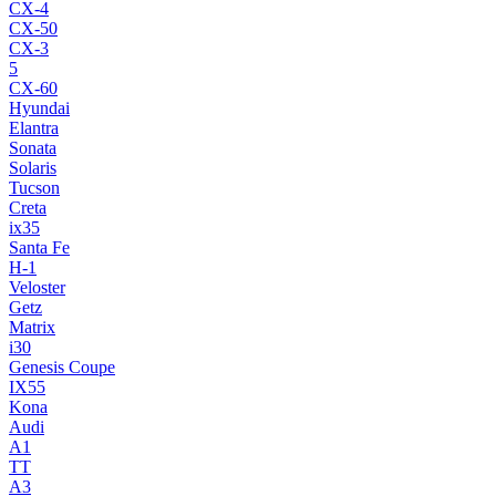
CX-4
CX-50
CX-3
5
CX-60
Hyundai
Elantra
Sonata
Solaris
Tucson
Creta
ix35
Santa Fe
H-1
Veloster
Getz
Matrix
i30
Genesis Coupe
IX55
Kona
Audi
A1
TT
A3