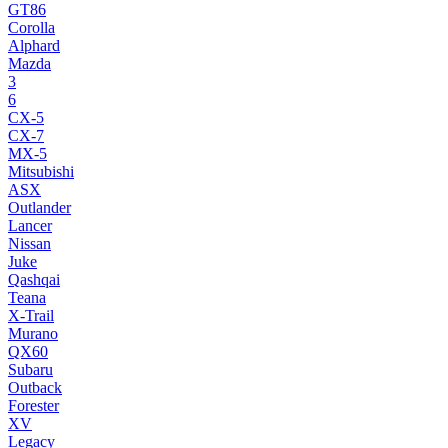
GT86
Corolla
Alphard
Mazda
3
6
CX-5
CX-7
MX-5
Mitsubishi
ASX
Outlander
Lancer
Nissan
Juke
Qashqai
Teana
X-Trail
Murano
QX60
Subaru
Outback
Forester
XV
Legacy