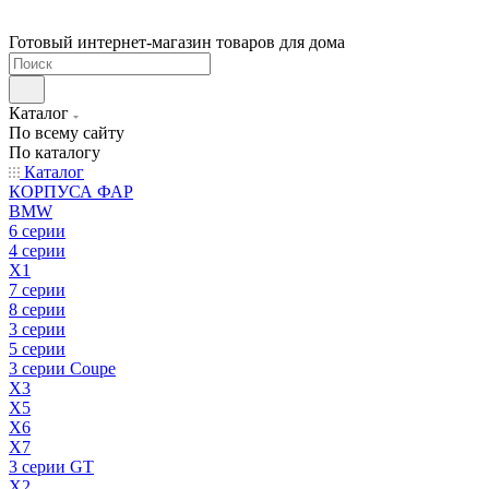
Готовый интернет-магазин товаров для дома
Каталог
По всему сайту
По каталогу
Каталог
КОРПУСА ФАР
BMW
6 серии
4 серии
X1
7 серии
8 серии
3 серии
5 серии
3 серии Coupe
X3
X5
X6
X7
3 серии GT
X2