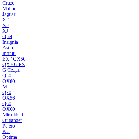
Cruze
Malibu
Jaguar
XE
XF
XJ
Opel
Insignia
Astra
Infiniti
EX / QX50
QX70 / FX
G Cедан
Q50
QX80
M
Q70
QX56
Q60
QX60
Mitsubishi
Outlander
Pajero
Kia
Optima