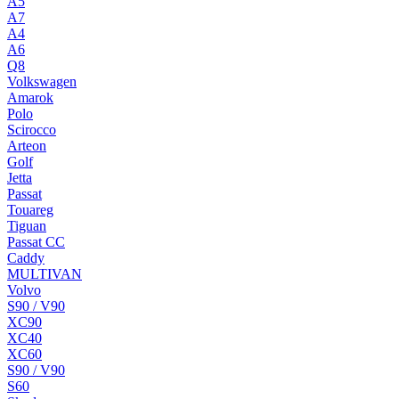
A5
A7
A4
A6
Q8
Volkswagen
Amarok
Polo
Scirocco
Arteon
Golf
Jetta
Passat
Touareg
Tiguan
Passat CC
Caddy
MULTIVAN
Volvo
S90 / V90
XC90
XC40
XC60
S90 / V90
S60