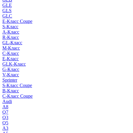
GLE
GLS
GLC
E-Класс Coupe
S-Класс
A-Класс
R-Класс
GL-Класс
M-Класс
C-Класс
E-Класс
GLK-Класс
G-Класс
V-Класс
Sprinter
S-Класс Сoupe
B-Класс
C-Класс Coupe
Audi
A8
Q7
Q3
Q5
A3