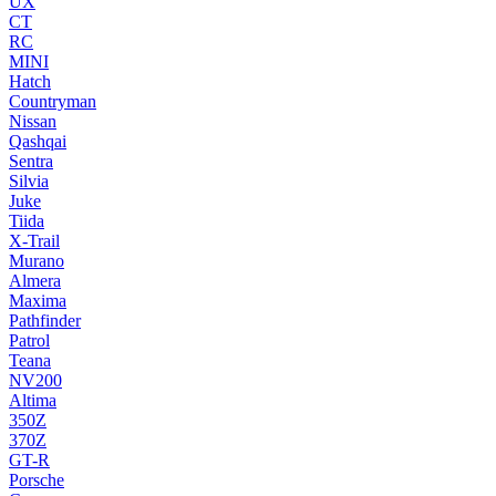
UX
CT
RC
MINI
Hatch
Countryman
Nissan
Qashqai
Sentra
Silvia
Juke
Tiida
X-Trail
Murano
Almera
Maxima
Pathfinder
Patrol
Teana
NV200
Altima
350Z
370Z
GT-R
Porsche