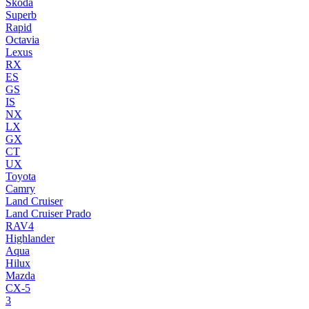
Skoda
Superb
Rapid
Octavia
Lexus
RX
ES
GS
IS
NX
LX
GX
CT
UX
Toyota
Camry
Land Cruiser
Land Cruiser Prado
RAV4
Highlander
Aqua
Hilux
Mazda
CX-5
3