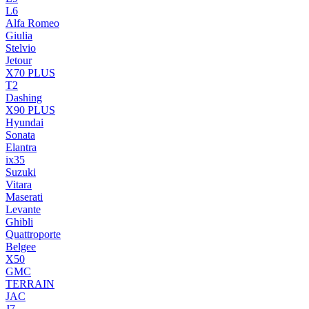
L6
Alfa Romeo
Giulia
Stelvio
Jetour
X70 PLUS
T2
Dashing
X90 PLUS
Hyundai
Sonata
Elantra
ix35
Suzuki
Vitara
Maserati
Levante
Ghibli
Quattroporte
Belgee
X50
GMC
TERRAIN
JAC
J7