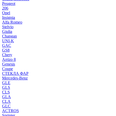
Peugeot
206
Opel
Insignia
Alfa Romeo
Stelvio
Giulia
Changan
UNI-K
GAC
GS8
Chery
Arrizo 8
Genesis
Coupe
СТЕКЛА ФАР
Mercedes-Benz
GLE
GLS
CLS
GLA
CLA
GLC
ACTROS
Sprinter