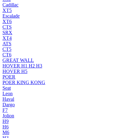
Cadillac
XT5
Escalade
XT6
CTS
SRX
XT4
ATS
CT5
CT6
GREAT WALL
HOVER H1 H2 H3
HOVER H5
POER
POER KING KONG
Seat
Leon
Haval
Dargo
F7
Jolion
H9
H6
M6
H3