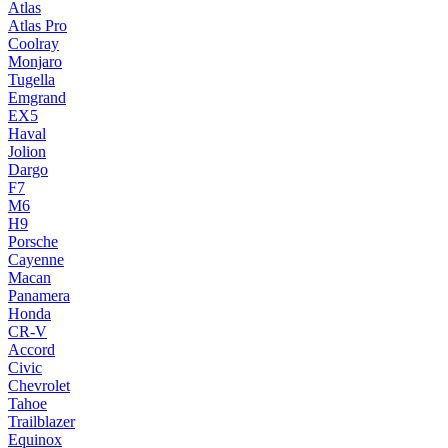
Atlas
Atlas Pro
Coolray
Monjaro
Tugella
Emgrand
EX5
Haval
Jolion
Dargo
F7
M6
H9
Porsche
Cayenne
Macan
Panamera
Honda
CR-V
Accord
Civic
Chevrolet
Tahoe
Trailblazer
Equinox