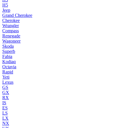
H5
Jeep
Grand Cherokee
Cherokee
Wrangler
Compass
Renegade
Wagoneer
Skoda
Superb
Fabia
Kodiaq
Octavia
Rapid
Yeti
Lexus
GS
GX
RX
IS
ES
LS
LX
NX