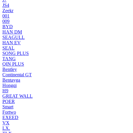
JS4
Zeekr
001
009
BYD
HAN DM
SEAGULL
HAN EV
SEAL
SONG PLUS
TANG
QIN PLUS
Bentley
Continental GT
Bentayga
Hongqi
H9
GREAT WALL
POER
Smart
Fortwo
EXEED
VX
LX.