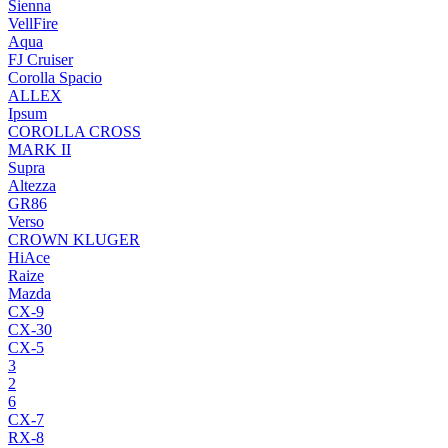
Sienna
VellFire
Aqua
FJ Cruiser
Corolla Spacio
ALLEX
Ipsum
COROLLA CROSS
MARK II
Supra
Altezza
GR86
Verso
CROWN KLUGER
HiAce
Raize
Mazda
CX-9
CX-30
CX-5
3
2
6
CX-7
RX-8