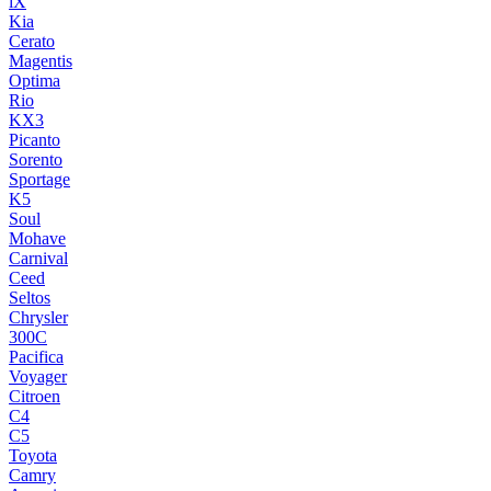
iX
Kia
Cerato
Magentis
Optima
Rio
KX3
Picanto
Sorento
Sportage
K5
Soul
Mohave
Carnival
Ceed
Seltos
Chrysler
300C
Pacifica
Voyager
Citroen
C4
C5
Toyota
Camry