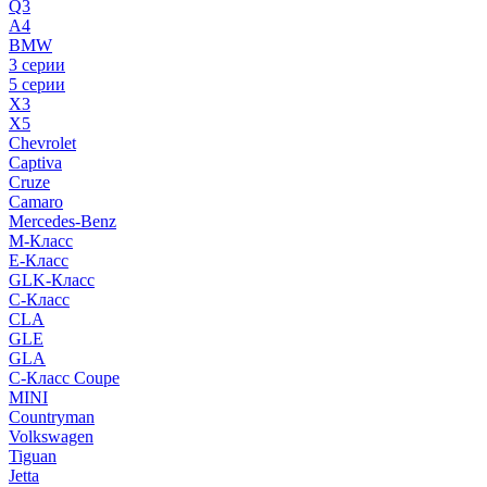
Q3
A4
BMW
3 серии
5 серии
X3
X5
Chevrolet
Captiva
Cruze
Camaro
Mercedes-Benz
M-Класс
E-Класс
GLK-Класс
C-Класс
CLA
GLE
GLA
C-Класс Coupe
MINI
Countryman
Volkswagen
Tiguan
Jetta