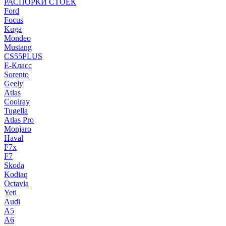
РАСПОРКИ СТОЕК
Ford
Focus
Kuga
Mondeo
Mustang
CS55PLUS
E-Класс
Sorento
Geely
Atlas
Coolray
Tugella
Atlas Pro
Monjaro
Haval
F7x
F7
Skoda
Kodiaq
Octavia
Yeti
Audi
A5
A6