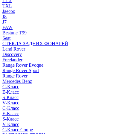
TLX
TXL
Jaecoo
J8
J7
FAW
Bestune T99
Seat
СТЕКЛА ЗАДНИХ ФОНАРЕЙ
Land Rover
Discovery
Freelander
Range Rover Evoque
Range Rover Sport
Range Rover
Mercedes-Benz
C-Класс
E-Класс
S-Класс
V-Класс
C-Класс
E-Класс
S-Класс
V-Класс
C-Класс Coupe