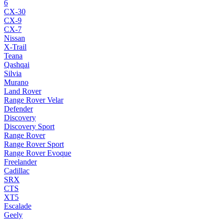
6
CX-30
CX-9
CX-7
Nissan
X-Trail
Teana
Qashqai
Silvia
Murano
Land Rover
Range Rover Velar
Defender
Discovery
Discovery Sport
Range Rover
Range Rover Sport
Range Rover Evoque
Freelander
Cadillac
SRX
CTS
XT5
Escalade
Geely