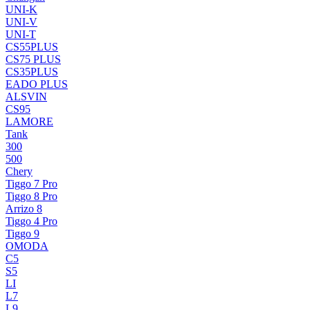
UNI-K
UNI-V
UNI-T
CS55PLUS
CS75 PLUS
CS35PLUS
EADO PLUS
ALSVIN
CS95
LAMORE
Tank
300
500
Chery
Tiggo 7 Pro
Tiggo 8 Pro
Arrizo 8
Tiggo 4 Pro
Tiggo 9
OMODA
C5
S5
LI
L7
L9