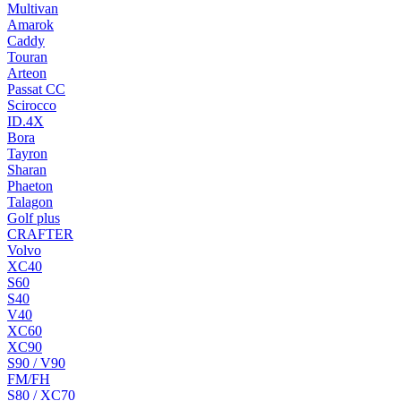
Multivan
Amarok
Caddy
Touran
Arteon
Passat CC
Scirocco
ID.4X
Bora
Tayron
Sharan
Phaeton
Talagon
Golf plus
CRAFTER
Volvo
XC40
S60
S40
V40
XC60
XC90
S90 / V90
FM/FH
S80 / XC70