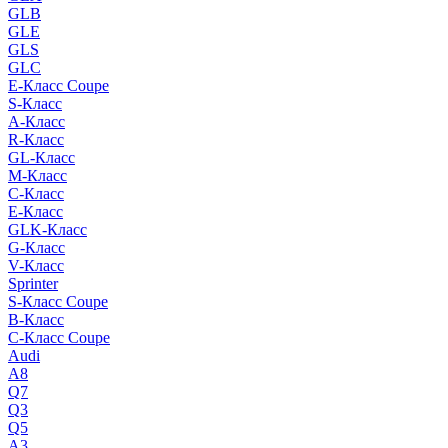
GLB
GLE
GLS
GLC
E-Класс Coupe
S-Класс
A-Класс
R-Класс
GL-Класс
M-Класс
C-Класс
E-Класс
GLK-Класс
G-Класс
V-Класс
Sprinter
S-Класс Сoupe
B-Класс
C-Класс Coupe
Audi
A8
Q7
Q3
Q5
A3