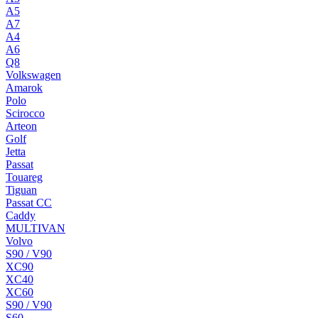
A5
A7
A4
A6
Q8
Volkswagen
Amarok
Polo
Scirocco
Arteon
Golf
Jetta
Passat
Touareg
Tiguan
Passat CC
Caddy
MULTIVAN
Volvo
S90 / V90
XC90
XC40
XC60
S90 / V90
S60