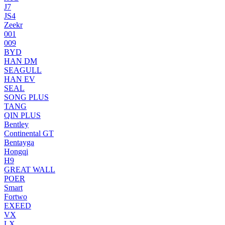
J7
JS4
Zeekr
001
009
BYD
HAN DM
SEAGULL
HAN EV
SEAL
SONG PLUS
TANG
QIN PLUS
Bentley
Continental GT
Bentayga
Hongqi
H9
GREAT WALL
POER
Smart
Fortwo
EXEED
VX
LX.