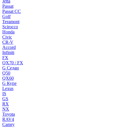
Jetta
Passat
Passat CC
Golf
Teramont
Scirocco
Honda
Civic
CR-V
Accord
Infiniti
FX
QX70 / FX
G Cедан
Q50
QX60
G Купе
Lexus
IS
GS
RX
NX
Toyota
RAV4
Camry