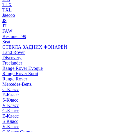
TLX
TXL
Jaecoo
J8
J7
FAW
Bestune T99
Seat
СТЕКЛА ЗАДНИХ ФОНАРЕЙ
Land Rover
Discovery
Freelander
Range Rover Evoque
Range Rover Sport
Range Rover
Mercedes-Benz
C-Класс
E-Класс
S-Класс
V-Класс
C-Класс
E-Класс
S-Класс
V-Класс
C-Класс Coupe