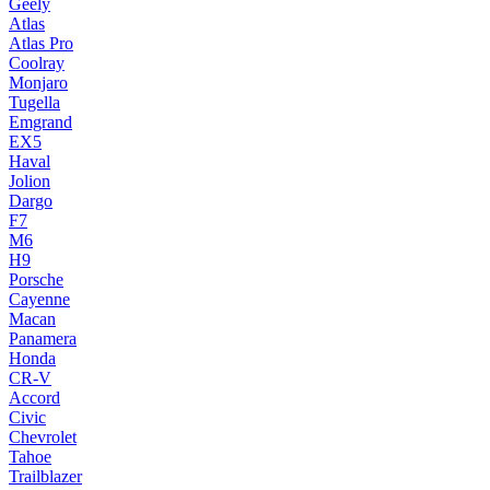
Geely
Atlas
Atlas Pro
Coolray
Monjaro
Tugella
Emgrand
EX5
Haval
Jolion
Dargo
F7
M6
H9
Porsche
Cayenne
Macan
Panamera
Honda
CR-V
Accord
Civic
Chevrolet
Tahoe
Trailblazer