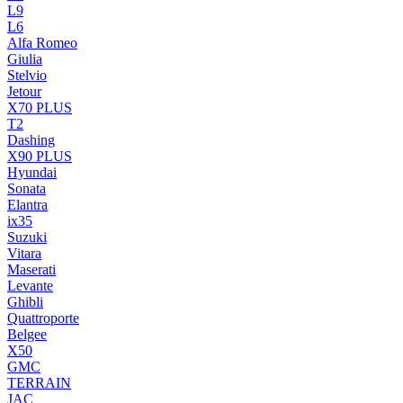
L9
L6
Alfa Romeo
Giulia
Stelvio
Jetour
X70 PLUS
T2
Dashing
X90 PLUS
Hyundai
Sonata
Elantra
ix35
Suzuki
Vitara
Maserati
Levante
Ghibli
Quattroporte
Belgee
X50
GMC
TERRAIN
JAC