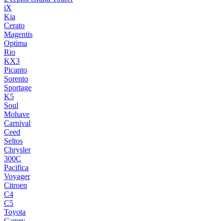
iX
Kia
Cerato
Magentis
Optima
Rio
KX3
Picanto
Sorento
Sportage
K5
Soul
Mohave
Carnival
Ceed
Seltos
Chrysler
300C
Pacifica
Voyager
Citroen
C4
C5
Toyota
Camry