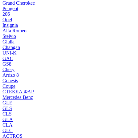
Grand Cherokee
Peugeot
206
Opel
Insignia
Alfa Romeo
Stelvio
Giulia
Changan
UNI-K
GAC
GS8
Chery
Arrizo 8
Genesis
Coupe
СТЕКЛА ФАР
Mercedes-Benz
GLE
GLS
CLS
GLA
CLA
GLC
ACTROS