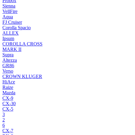
Probox
Sienna
VellFire
Aqua
FJ Cruiser
Corolla Spacio
ALLEX
Ipsum
COROLLA CROSS
MARK II
Supra
Altezza
GR86
Verso
CROWN KLUGER
HiAce
Raize
Mazda
CX-9
CX-30
CX-5
3
2
6
CX-7