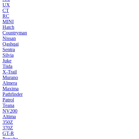
UX
CT
RC
MINI
Hatch
Countryman
Nissan
Qashqai
Sentra
Silvia
Juke
Tiida
X-Trail
Murano
Almera
Maxima
Pathfinder
Patrol
Teana
NV200
Altima
350Z
370Z
GT-R
Porsche