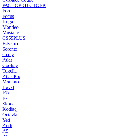
РАСПОРКИ СТОЕК
Ford
Focus
Kuga
Mondeo
Mustang
CS55PLUS
E-Класс
Sorento
Geely
Atlas
Coolray
Tugella
Atlas Pro
Monjaro
Haval
F7x
F7
Skoda
Kodiaq
Octavia
Yeti
Audi
A5