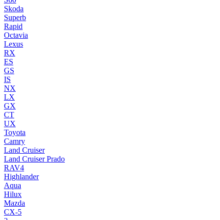
Skoda
Superb
Rapid
Octavia
Lexus
RX
ES
GS
IS
NX
LX
GX
CT
UX
Toyota
Camry
Land Cruiser
Land Cruiser Prado
RAV4
Highlander
Aqua
Hilux
Mazda
CX-5