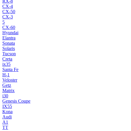
RX-8
CX-4
CX-50
CX-3
5
CX-60
Hyundai
Elantra
Sonata
Solaris
Tucson
Creta
ix35
Santa Fe
H-1
Veloster
Getz
Matrix
i30
Genesis Coupe
IX55
Kona
Audi
A1
TT