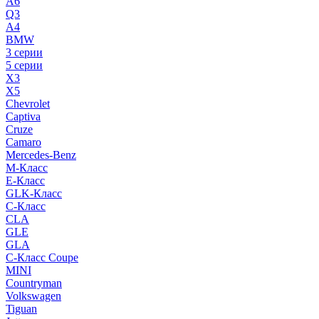
A6
Q3
A4
BMW
3 серии
5 серии
X3
X5
Chevrolet
Captiva
Cruze
Camaro
Mercedes-Benz
M-Класс
E-Класс
GLK-Класс
C-Класс
CLA
GLE
GLA
C-Класс Coupe
MINI
Countryman
Volkswagen
Tiguan