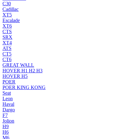
C30
Cadillac
XT5
Escalade
XT6
CTS
SRX
XT4
ATS
CT5
CT6
GREAT WALL
HOVER H1 H2 H3
HOVER H5
POER
POER KING KONG
Seat
Leon
Haval
Dargo
F7
Jolion
H9
H6
M6