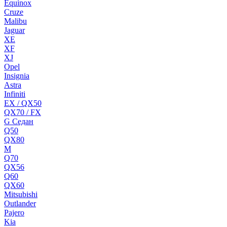
Equinox
Cruze
Malibu
Jaguar
XE
XF
XJ
Opel
Insignia
Astra
Infiniti
EX / QX50
QX70 / FX
G Cедан
Q50
QX80
M
Q70
QX56
Q60
QX60
Mitsubishi
Outlander
Pajero
Kia