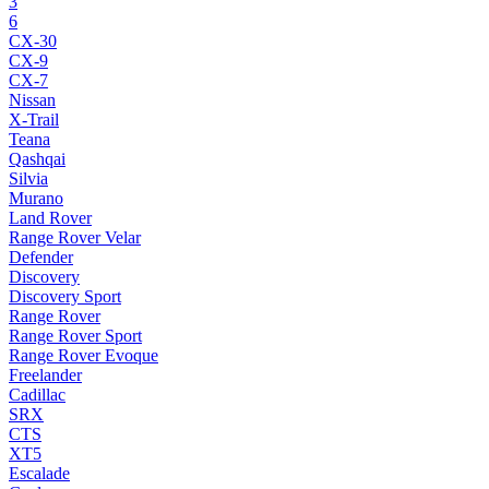
3
6
CX-30
CX-9
CX-7
Nissan
X-Trail
Teana
Qashqai
Silvia
Murano
Land Rover
Range Rover Velar
Defender
Discovery
Discovery Sport
Range Rover
Range Rover Sport
Range Rover Evoque
Freelander
Cadillac
SRX
CTS
XT5
Escalade