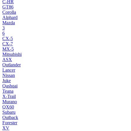
C-HR
GT86
Corolla
Alphard
Mazda
3
6
CX-5
CX-7
MX-5
Mitsubishi
ASX
Outlander
Lancer
Nissan
Juke
Qashqai
Teana
X-Trail
Murano
QX60
Subaru
Outback
Forester
XV