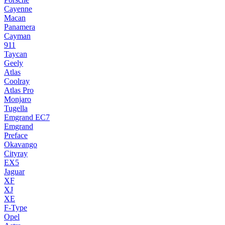
Cayenne
Macan
Panamera
Cayman
911
Taycan
Geely
Atlas
Coolray
Atlas Pro
Monjaro
Tugella
Emgrand EC7
Emgrand
Preface
Okavango
Cityray
EX5
Jaguar
XF
XJ
XE
F-Type
Opel