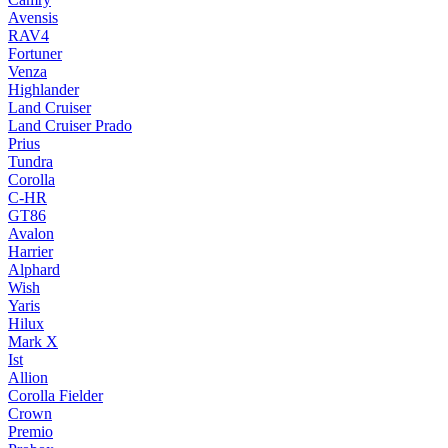
Avensis
RAV4
Fortuner
Venza
Highlander
Land Cruiser
Land Cruiser Prado
Prius
Tundra
Corolla
C-HR
GT86
Avalon
Harrier
Alphard
Wish
Yaris
Hilux
Mark X
Ist
Allion
Corolla Fielder
Crown
Premio