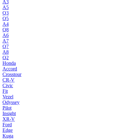
A3
A5
Q3
Q5
A4
Q8
A6
A7
Q7
A8
Q2
Honda
Accord
Crosstour
CR-V
Civic
Fit
Vezel
Odyssey
Pilot
Insight
XR-V
Ford
Edge
Kuga