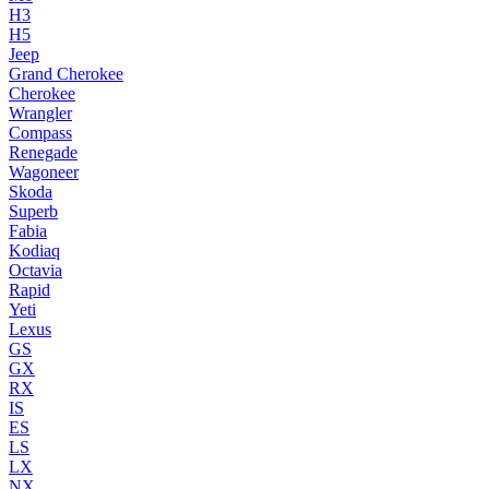
H3
H5
Jeep
Grand Cherokee
Cherokee
Wrangler
Compass
Renegade
Wagoneer
Skoda
Superb
Fabia
Kodiaq
Octavia
Rapid
Yeti
Lexus
GS
GX
RX
IS
ES
LS
LX
NX