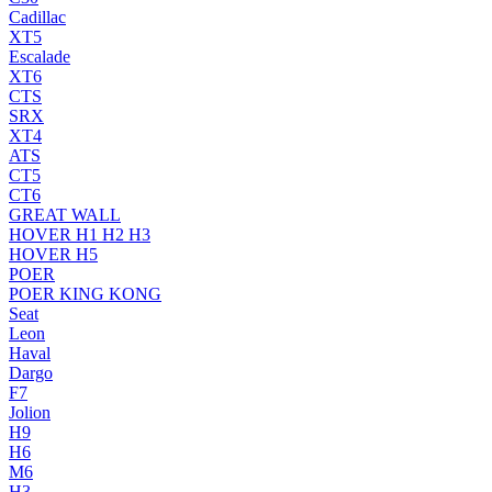
Cadillac
XT5
Escalade
XT6
CTS
SRX
XT4
ATS
CT5
CT6
GREAT WALL
HOVER H1 H2 H3
HOVER H5
POER
POER KING KONG
Seat
Leon
Haval
Dargo
F7
Jolion
H9
H6
M6
H3