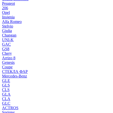
Peugeot
206
Opel
Insignia
Alfa Romeo
Stelvio
Giulia
Changan
UNI-K
GAC
GS8
Chery
Arrizo 8
Genesis
Coupe
СТЕКЛА ФАР
Mercedes-Benz
GLE
GLS
CLS
GLA
CLA
GLC
ACTROS
Sprinter