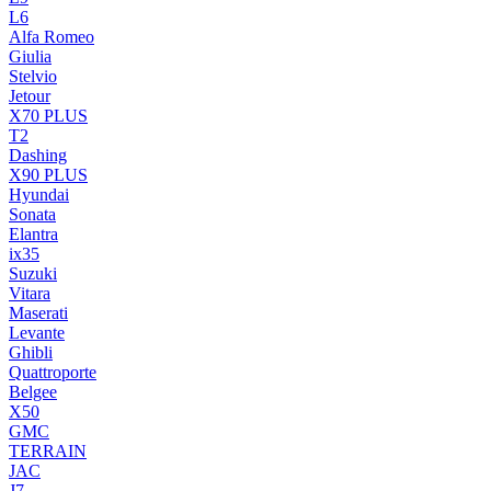
L6
Alfa Romeo
Giulia
Stelvio
Jetour
X70 PLUS
T2
Dashing
X90 PLUS
Hyundai
Sonata
Elantra
ix35
Suzuki
Vitara
Maserati
Levante
Ghibli
Quattroporte
Belgee
X50
GMC
TERRAIN
JAC
J7