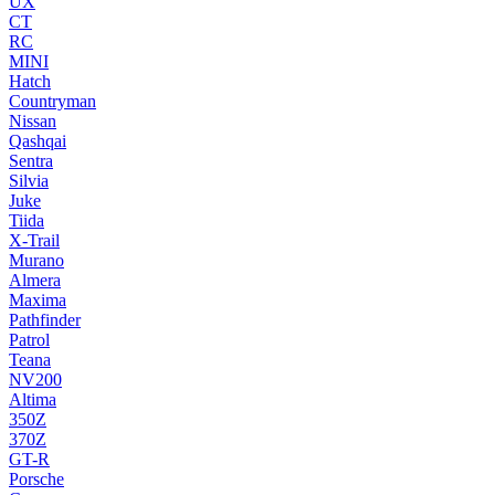
UX
CT
RC
MINI
Hatch
Countryman
Nissan
Qashqai
Sentra
Silvia
Juke
Tiida
X-Trail
Murano
Almera
Maxima
Pathfinder
Patrol
Teana
NV200
Altima
350Z
370Z
GT-R
Porsche