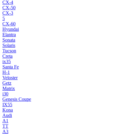
CX-4
CX-50
CX-3
5
CX-60
Hyundai
Elantra
Sonata
Solaris
Tucson
Creta
ix35
Santa Fe
H-1
Veloster
Getz
Matrix
i30
Genesis Coupe
IX55
Kona
Audi
A1
TT
A3