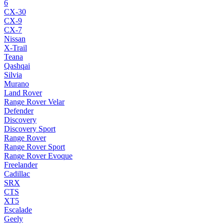
6
CX-30
CX-9
CX-7
Nissan
X-Trail
Teana
Qashqai
Silvia
Murano
Land Rover
Range Rover Velar
Defender
Discovery
Discovery Sport
Range Rover
Range Rover Sport
Range Rover Evoque
Freelander
Cadillac
SRX
CTS
XT5
Escalade
Geely