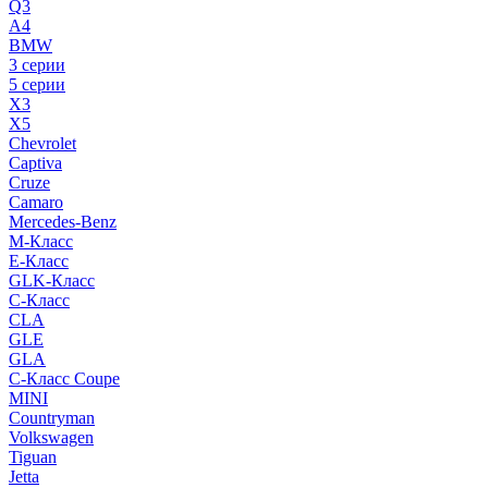
Q3
A4
BMW
3 серии
5 серии
X3
X5
Chevrolet
Captiva
Cruze
Camaro
Mercedes-Benz
M-Класс
E-Класс
GLK-Класс
C-Класс
CLA
GLE
GLA
C-Класс Coupe
MINI
Countryman
Volkswagen
Tiguan
Jetta