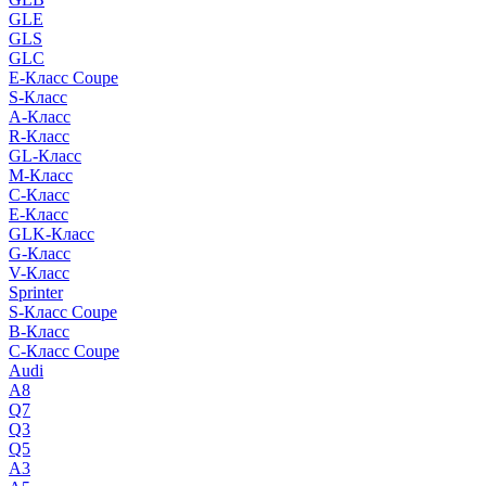
GLE
GLS
GLC
E-Класс Coupe
S-Класс
A-Класс
R-Класс
GL-Класс
M-Класс
C-Класс
E-Класс
GLK-Класс
G-Класс
V-Класс
Sprinter
S-Класс Сoupe
B-Класс
C-Класс Coupe
Audi
A8
Q7
Q3
Q5
A3