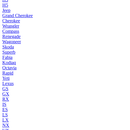
H5
Jeep
Grand Cherokee
Cherokee
Wrangler
Compass
Renegade
Wagoneer
Skoda
Superb
Fabia
Kodiaq
Octavia
Rapid
Yeti
Lexus
GS
GX
RX
IS
ES
LS
LX
NX