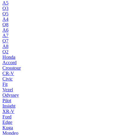
A5
Q3
Q5
A4
Q8
A6
A7
Q7
A8
Q2
Honda
Accord
Crosstour
CR-V
Civic
Fit
Vezel
Odyssey
Pilot
Insight
XR-V
Ford
Edge
Kuga
Mondeo