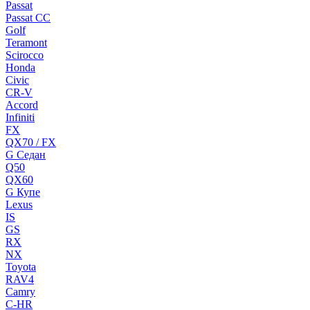
Passat
Passat CC
Golf
Teramont
Scirocco
Honda
Civic
CR-V
Accord
Infiniti
FX
QX70 / FX
G Cедан
Q50
QX60
G Купе
Lexus
IS
GS
RX
NX
Toyota
RAV4
Camry
C-HR