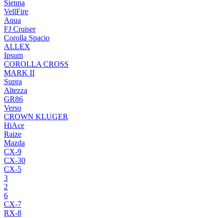
Sienna
VellFire
Aqua
FJ Cruiser
Corolla Spacio
ALLEX
Ipsum
COROLLA CROSS
MARK II
Supra
Altezza
GR86
Verso
CROWN KLUGER
HiAce
Raize
Mazda
CX-9
CX-30
CX-5
3
2
6
CX-7
RX-8