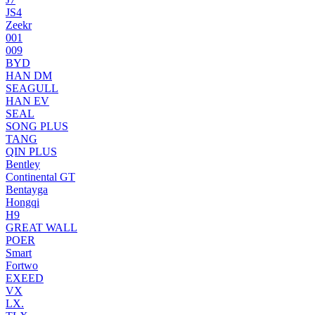
JS4
Zeekr
001
009
BYD
HAN DM
SEAGULL
HAN EV
SEAL
SONG PLUS
TANG
QIN PLUS
Bentley
Continental GT
Bentayga
Hongqi
H9
GREAT WALL
POER
Smart
Fortwo
EXEED
VX
LX.