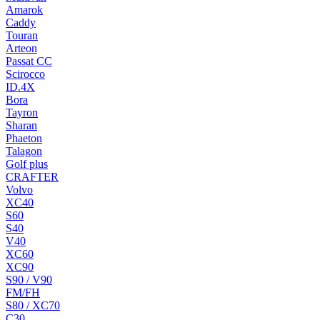
Amarok
Caddy
Touran
Arteon
Passat CC
Scirocco
ID.4X
Bora
Tayron
Sharan
Phaeton
Talagon
Golf plus
CRAFTER
Volvo
XC40
S60
S40
V40
XC60
XC90
S90 / V90
FM/FH
S80 / XC70
C30