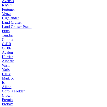
Avensis
RAV4
Fortuner
Venza
Highlander
Land Cruiser
Land Cruiser Prado
Prius
Tundra
Corolla
C-HR
GT86
Avalon
Harrier
Alphard
Wish
Yaris
Hilux
Mark X
Ist
Allion
Corolla Fielder
Crown
Premio
Probox