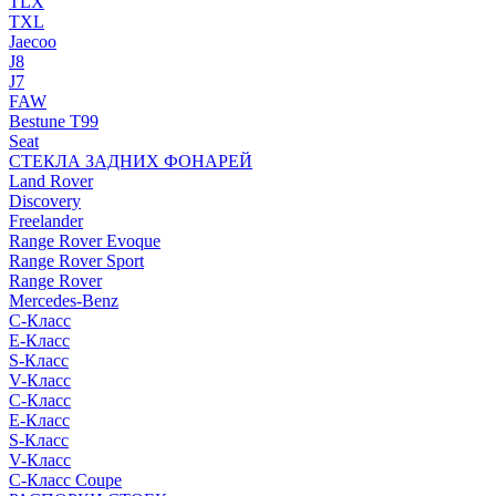
TLX
TXL
Jaecoo
J8
J7
FAW
Bestune T99
Seat
СТЕКЛА ЗАДНИХ ФОНАРЕЙ
Land Rover
Discovery
Freelander
Range Rover Evoque
Range Rover Sport
Range Rover
Mercedes-Benz
C-Класс
E-Класс
S-Класс
V-Класс
C-Класс
E-Класс
S-Класс
V-Класс
C-Класс Coupe