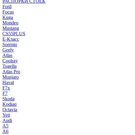
РАСПОРКИ СТОЕК
Ford
Focus
Kuga
Mondeo
Mustang
CS55PLUS
E-Класс
Sorento
Geely
Atlas
Coolray
Tugella
Atlas Pro
Monjaro
Haval
F7x
F7
Skoda
Kodiaq
Octavia
Yeti
Audi
A5
A6