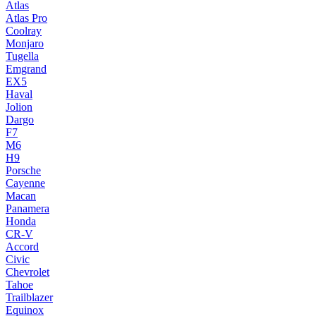
Atlas
Atlas Pro
Coolray
Monjaro
Tugella
Emgrand
EX5
Haval
Jolion
Dargo
F7
M6
H9
Porsche
Cayenne
Macan
Panamera
Honda
CR-V
Accord
Civic
Chevrolet
Tahoe
Trailblazer
Equinox