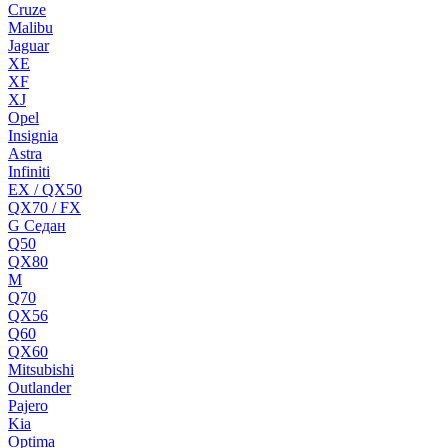
Cruze
Malibu
Jaguar
XE
XF
XJ
Opel
Insignia
Astra
Infiniti
EX / QX50
QX70 / FX
G Cедан
Q50
QX80
M
Q70
QX56
Q60
QX60
Mitsubishi
Outlander
Pajero
Kia
Optima