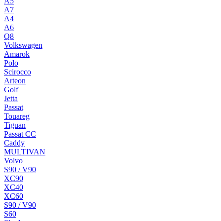
A5
A7
A4
A6
Q8
Volkswagen
Amarok
Polo
Scirocco
Arteon
Golf
Jetta
Passat
Touareg
Tiguan
Passat CC
Caddy
MULTIVAN
Volvo
S90 / V90
XC90
XC40
XC60
S90 / V90
S60