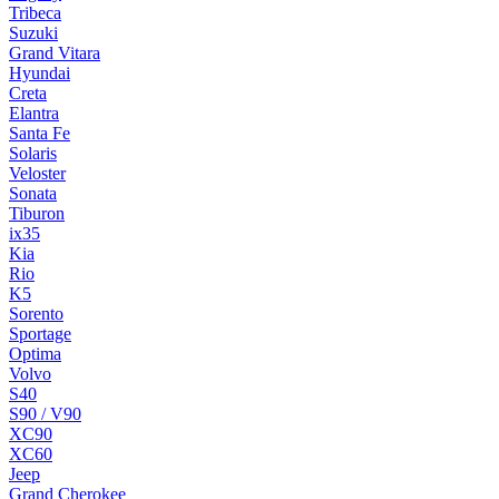
Tribeca
Suzuki
Grand Vitara
Hyundai
Creta
Elantra
Santa Fe
Solaris
Veloster
Sonata
Tiburon
ix35
Kia
Rio
K5
Sorento
Sportage
Optima
Volvo
S40
S90 / V90
XC90
XC60
Jeep
Grand Cherokee