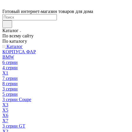
Готовый интернет-магазин товаров для дома
Каталог
По всему сайту
По каталогу
Каталог
КОРПУСА ФАР
BMW
6 серии
4 серии
X1
7 серии
8 серии
3 серии
5 серии
3 серии Coupe
X3
X5
X6
X7
3 серии GT
X2