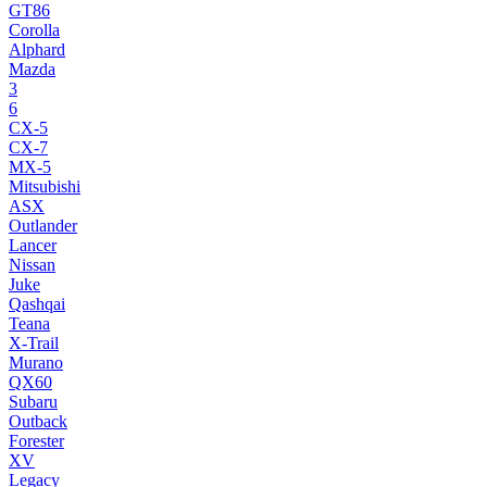
GT86
Corolla
Alphard
Mazda
3
6
CX-5
CX-7
MX-5
Mitsubishi
ASX
Outlander
Lancer
Nissan
Juke
Qashqai
Teana
X-Trail
Murano
QX60
Subaru
Outback
Forester
XV
Legacy