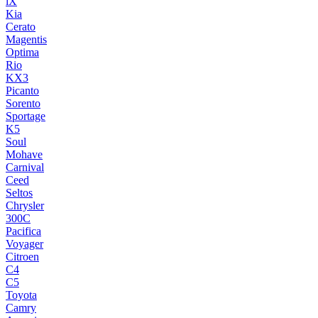
iX
Kia
Cerato
Magentis
Optima
Rio
KX3
Picanto
Sorento
Sportage
K5
Soul
Mohave
Carnival
Ceed
Seltos
Chrysler
300C
Pacifica
Voyager
Citroen
C4
C5
Toyota
Camry