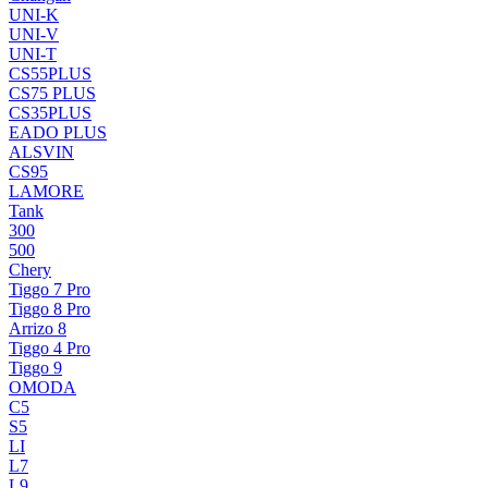
UNI-K
UNI-V
UNI-T
CS55PLUS
CS75 PLUS
CS35PLUS
EADO PLUS
ALSVIN
CS95
LAMORE
Tank
300
500
Chery
Tiggo 7 Pro
Tiggo 8 Pro
Arrizo 8
Tiggo 4 Pro
Tiggo 9
OMODA
C5
S5
LI
L7
L9