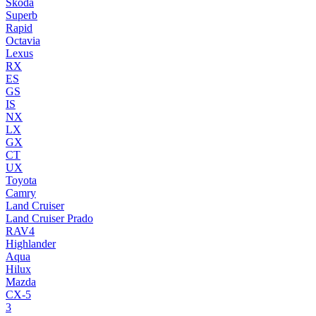
Skoda
Superb
Rapid
Octavia
Lexus
RX
ES
GS
IS
NX
LX
GX
CT
UX
Toyota
Camry
Land Cruiser
Land Cruiser Prado
RAV4
Highlander
Aqua
Hilux
Mazda
CX-5
3