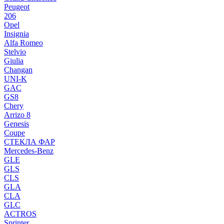
Peugeot
206
Opel
Insignia
Alfa Romeo
Stelvio
Giulia
Changan
UNI-K
GAC
GS8
Chery
Arrizo 8
Genesis
Coupe
СТЕКЛА ФАР
Mercedes-Benz
GLE
GLS
CLS
GLA
CLA
GLC
ACTROS
Sprinter