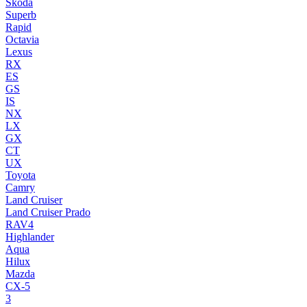
Skoda
Superb
Rapid
Octavia
Lexus
RX
ES
GS
IS
NX
LX
GX
CT
UX
Toyota
Camry
Land Cruiser
Land Cruiser Prado
RAV4
Highlander
Aqua
Hilux
Mazda
CX-5
3