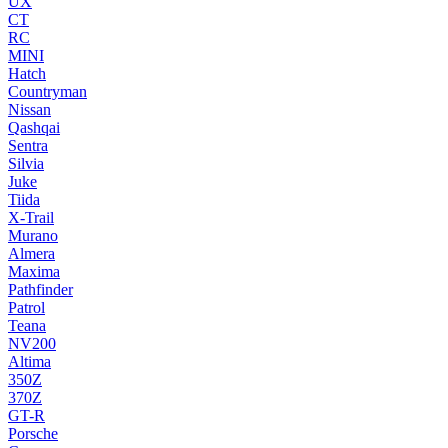
UX
CT
RC
MINI
Hatch
Countryman
Nissan
Qashqai
Sentra
Silvia
Juke
Tiida
X-Trail
Murano
Almera
Maxima
Pathfinder
Patrol
Teana
NV200
Altima
350Z
370Z
GT-R
Porsche