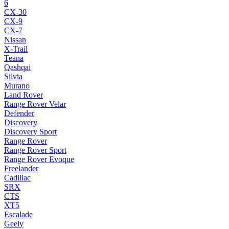
6
CX-30
CX-9
CX-7
Nissan
X-Trail
Teana
Qashqai
Silvia
Murano
Land Rover
Range Rover Velar
Defender
Discovery
Discovery Sport
Range Rover
Range Rover Sport
Range Rover Evoque
Freelander
Cadillac
SRX
CTS
XT5
Escalade
Geely