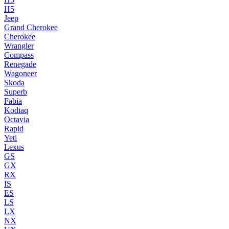
H5
Jeep
Grand Cherokee
Cherokee
Wrangler
Compass
Renegade
Wagoneer
Skoda
Superb
Fabia
Kodiaq
Octavia
Rapid
Yeti
Lexus
GS
GX
RX
IS
ES
LS
LX
NX