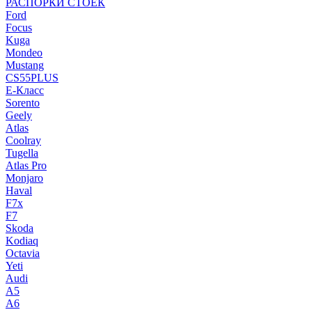
РАСПОРКИ СТОЕК
Ford
Focus
Kuga
Mondeo
Mustang
CS55PLUS
E-Класс
Sorento
Geely
Atlas
Coolray
Tugella
Atlas Pro
Monjaro
Haval
F7x
F7
Skoda
Kodiaq
Octavia
Yeti
Audi
A5
A6