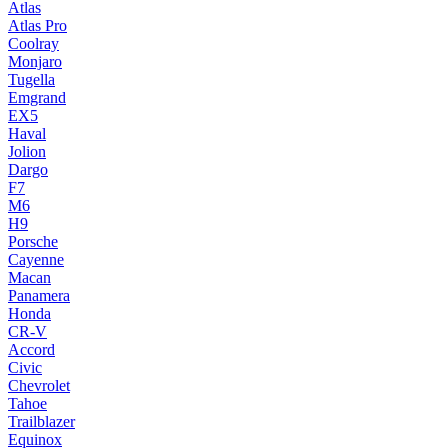
Atlas
Atlas Pro
Coolray
Monjaro
Tugella
Emgrand
EX5
Haval
Jolion
Dargo
F7
M6
H9
Porsche
Cayenne
Macan
Panamera
Honda
CR-V
Accord
Civic
Chevrolet
Tahoe
Trailblazer
Equinox