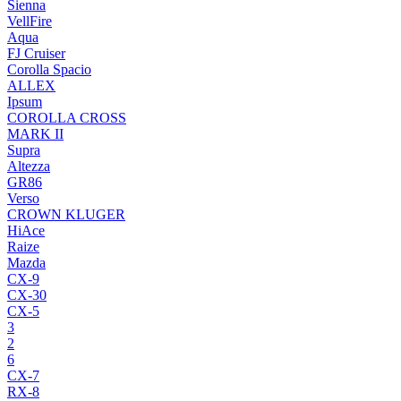
Sienna
VellFire
Aqua
FJ Cruiser
Corolla Spacio
ALLEX
Ipsum
COROLLA CROSS
MARK II
Supra
Altezza
GR86
Verso
CROWN KLUGER
HiAce
Raize
Mazda
CX-9
CX-30
CX-5
3
2
6
CX-7
RX-8