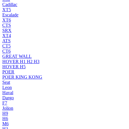
Cadillac
XT5
Escalade
XT6
CTS
SRX
XT4
ATS
CT5
CT6
GREAT WALL
HOVER H1 H2 H3
HOVER H5
POER
POER KING KONG
Seat
Leon
Haval
Dargo
F7
Jolion
H9
H6
M6
H3