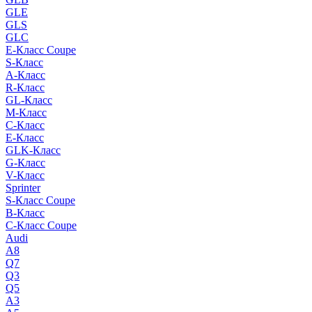
GLE
GLS
GLC
E-Класс Coupe
S-Класс
A-Класс
R-Класс
GL-Класс
M-Класс
C-Класс
E-Класс
GLK-Класс
G-Класс
V-Класс
Sprinter
S-Класс Сoupe
B-Класс
C-Класс Coupe
Audi
A8
Q7
Q3
Q5
A3