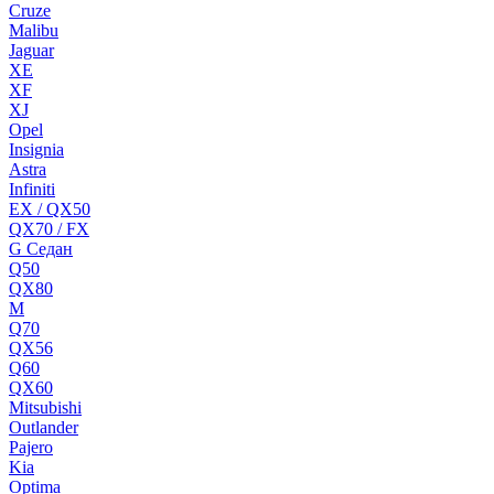
Cruze
Malibu
Jaguar
XE
XF
XJ
Opel
Insignia
Astra
Infiniti
EX / QX50
QX70 / FX
G Cедан
Q50
QX80
M
Q70
QX56
Q60
QX60
Mitsubishi
Outlander
Pajero
Kia
Optima