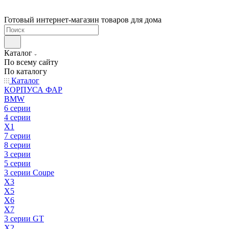
Готовый интернет-магазин товаров для дома
Каталог
По всему сайту
По каталогу
Каталог
КОРПУСА ФАР
BMW
6 серии
4 серии
X1
7 серии
8 серии
3 серии
5 серии
3 серии Coupe
X3
X5
X6
X7
3 серии GT
X2