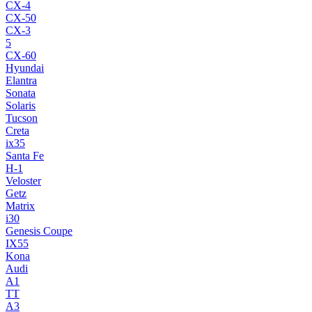
CX-4
CX-50
CX-3
5
CX-60
Hyundai
Elantra
Sonata
Solaris
Tucson
Creta
ix35
Santa Fe
H-1
Veloster
Getz
Matrix
i30
Genesis Coupe
IX55
Kona
Audi
A1
TT
A3