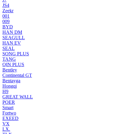
JS4
Zeekr
001
009
BYD
HAN DM
SEAGULL
HAN EV
SEAL
SONG PLUS
TANG
QIN PLUS
Bentley
Continental GT
Bentayga
Hongqi
H9
GREAT WALL
POER
Smart
Fortwo
EXEED
VX
LX.