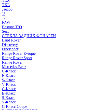
TLX
TXL
Jaecoo
J8
J7
FAW
Bestune T99
Seat
СТЕКЛА ЗАДНИХ ФОНАРЕЙ
Land Rover
Discovery
Freelander
Range Rover Evoque
Range Rover Sport
Range Rover
Mercedes-Benz
C-Класс
E-Класс
S-Класс
V-Класс
C-Класс
E-Класс
S-Класс
V-Класс
C-Класс Coupe