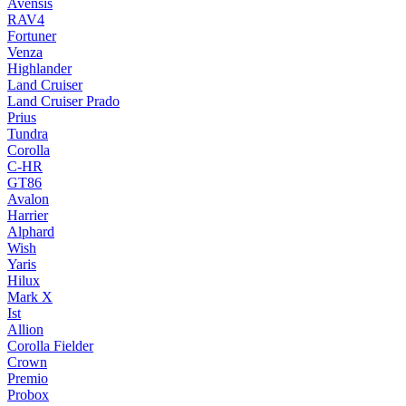
Avensis
RAV4
Fortuner
Venza
Highlander
Land Cruiser
Land Cruiser Prado
Prius
Tundra
Corolla
C-HR
GT86
Avalon
Harrier
Alphard
Wish
Yaris
Hilux
Mark X
Ist
Allion
Corolla Fielder
Crown
Premio
Probox