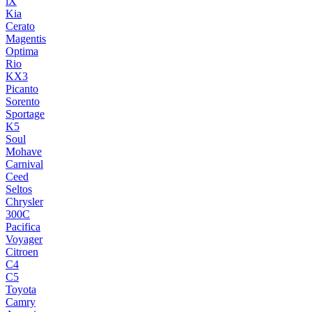
iX
Kia
Cerato
Magentis
Optima
Rio
KX3
Picanto
Sorento
Sportage
K5
Soul
Mohave
Carnival
Ceed
Seltos
Chrysler
300C
Pacifica
Voyager
Citroen
C4
C5
Toyota
Camry