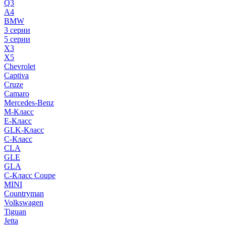
Q3
A4
BMW
3 серии
5 серии
X3
X5
Chevrolet
Captiva
Cruze
Camaro
Mercedes-Benz
M-Класс
E-Класс
GLK-Класс
C-Класс
CLA
GLE
GLA
C-Класс Coupe
MINI
Countryman
Volkswagen
Tiguan
Jetta