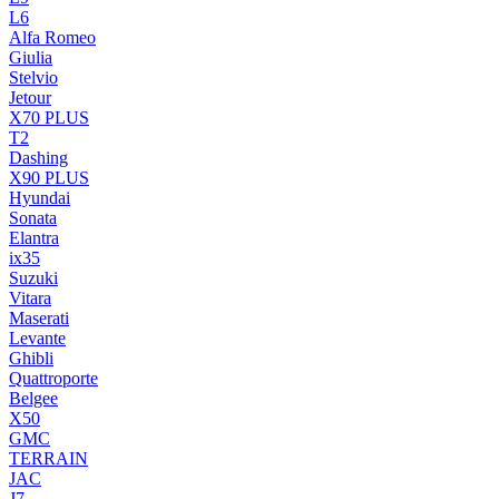
L6
Alfa Romeo
Giulia
Stelvio
Jetour
X70 PLUS
T2
Dashing
X90 PLUS
Hyundai
Sonata
Elantra
ix35
Suzuki
Vitara
Maserati
Levante
Ghibli
Quattroporte
Belgee
X50
GMC
TERRAIN
JAC
J7