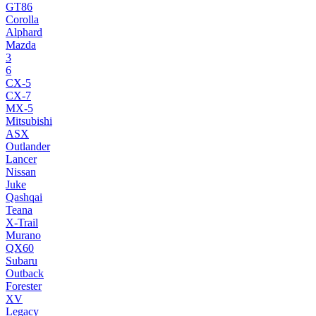
GT86
Corolla
Alphard
Mazda
3
6
CX-5
CX-7
MX-5
Mitsubishi
ASX
Outlander
Lancer
Nissan
Juke
Qashqai
Teana
X-Trail
Murano
QX60
Subaru
Outback
Forester
XV
Legacy