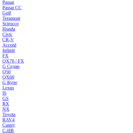
Passat
Passat CC
Golf
Teramont
Scirocco
Honda
Civic
CR-V
Accord
Infiniti
FX
QX70 / FX
G Cедан
Q50
QX60
G Купе
Lexus
IS
GS
RX
NX
Toyota
RAV4
Camry
C-HR