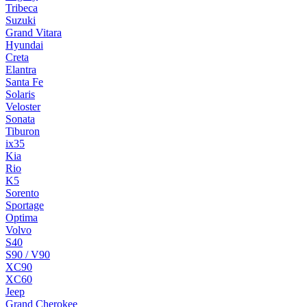
Tribeca
Suzuki
Grand Vitara
Hyundai
Creta
Elantra
Santa Fe
Solaris
Veloster
Sonata
Tiburon
ix35
Kia
Rio
K5
Sorento
Sportage
Optima
Volvo
S40
S90 / V90
XC90
XC60
Jeep
Grand Cherokee