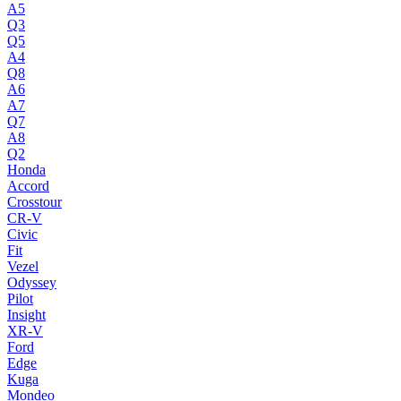
A5
Q3
Q5
A4
Q8
A6
A7
Q7
A8
Q2
Honda
Accord
Crosstour
CR-V
Civic
Fit
Vezel
Odyssey
Pilot
Insight
XR-V
Ford
Edge
Kuga
Mondeo