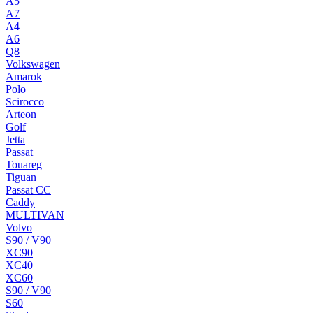
A5
A7
A4
A6
Q8
Volkswagen
Amarok
Polo
Scirocco
Arteon
Golf
Jetta
Passat
Touareg
Tiguan
Passat CC
Caddy
MULTIVAN
Volvo
S90 / V90
XC90
XC40
XC60
S90 / V90
S60