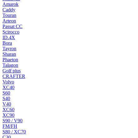
Amarok
Caddy
Touran
Arteon
Passat CC
Scirocco
ID.4X
Bora
Tayron
Sharan
Phaeton
Talagon
Golf plus
CRAFTER
Volvo
XC40
S60
S40
V40
XC60
XC90
S90 / V90
FM/FH
S80 / XC70
C30