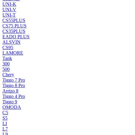
UNI-K
UNI-V
UNI-T
CS55PLUS
CS75 PLUS
CS35PLUS
EADO PLUS
ALSVIN
CS95
LAMORE
Tank
300
500
Chery
Tiggo 7 Pro
Tiggo 8 Pro
Arrizo 8
Tiggo 4 Pro
Tiggo 9
OMODA
C5
S5
LI
L7
L9