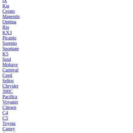
iX
Kia
Cerato
Magentis
Optima
Rio
KX3
Picanto
Sorento
Sportage
K5
Soul
Mohave
Carnival
Ceed
Seltos
Chrysler
300C
Pacifica
Voyager
Citroen
C4
C5
Toyota
Camry