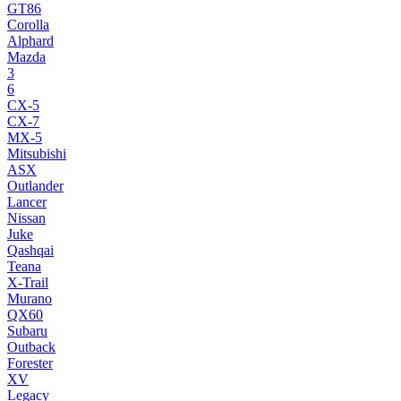
GT86
Corolla
Alphard
Mazda
3
6
CX-5
CX-7
MX-5
Mitsubishi
ASX
Outlander
Lancer
Nissan
Juke
Qashqai
Teana
X-Trail
Murano
QX60
Subaru
Outback
Forester
XV
Legacy