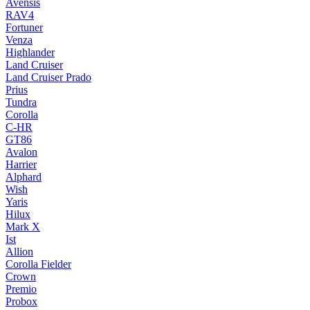
Avensis
RAV4
Fortuner
Venza
Highlander
Land Cruiser
Land Cruiser Prado
Prius
Tundra
Corolla
C-HR
GT86
Avalon
Harrier
Alphard
Wish
Yaris
Hilux
Mark X
Ist
Allion
Corolla Fielder
Crown
Premio
Probox