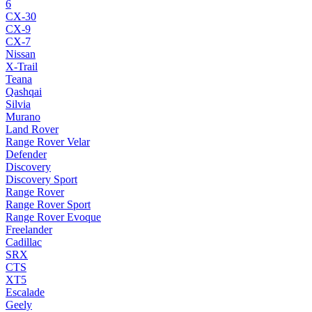
6
CX-30
CX-9
CX-7
Nissan
X-Trail
Teana
Qashqai
Silvia
Murano
Land Rover
Range Rover Velar
Defender
Discovery
Discovery Sport
Range Rover
Range Rover Sport
Range Rover Evoque
Freelander
Cadillac
SRX
CTS
XT5
Escalade
Geely