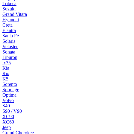
Tribeca
Suzuki
Grand Vitara
Hyundai
Creta
Elantra
Santa Fe
Solaris
Veloster
Sonata
Tiburon
ix35
Kia
Rio
K5
Sorento
Sportage
Optima
Volvo
S40
S90 / V90
XC90
XC60
Jeep
Grand Cherokee