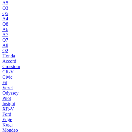
A5
Q3
Q5
A4
Q8
A6
A7
Q7
A8
Q2
Honda
Accord
Crosstour
CR-V
Civic
Fit
Vezel
Odyssey
Pilot
Insight
XR-V
Ford
Edge
Kuga
Mondeo