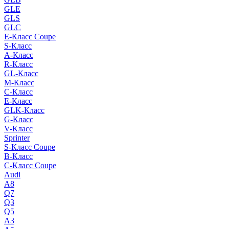
GLE
GLS
GLC
E-Класс Coupe
S-Класс
A-Класс
R-Класс
GL-Класс
M-Класс
C-Класс
E-Класс
GLK-Класс
G-Класс
V-Класс
Sprinter
S-Класс Сoupe
B-Класс
C-Класс Coupe
Audi
A8
Q7
Q3
Q5
A3