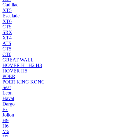
Cadillac
XT5
Escalade
XT6
CTS
SRX
XT4
ATS
CT5
CT6
GREAT WALL
HOVER H1 H2 H3
HOVER H5
POER
POER KING KONG
Seat
Leon
Haval
Dargo
F7
Jolion
H9
H6
M6
H3