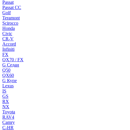
Passat
Passat CC
Golf
Teramont
Scirocco
Honda
Civic
CR-V
Accord
Infiniti
FX
QX70 / FX
G Cедан
Q50
QX60
G Купе
Lexus
IS
GS
RX
NX
Toyota
RAV4
Camry
C-HR