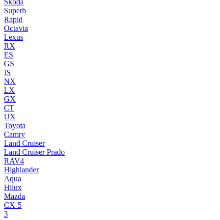
Skoda
Superb
Rapid
Octavia
Lexus
RX
ES
GS
IS
NX
LX
GX
CT
UX
Toyota
Camry
Land Cruiser
Land Cruiser Prado
RAV4
Highlander
Aqua
Hilux
Mazda
CX-5
3