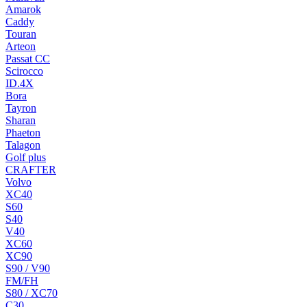
Amarok
Caddy
Touran
Arteon
Passat CC
Scirocco
ID.4X
Bora
Tayron
Sharan
Phaeton
Talagon
Golf plus
CRAFTER
Volvo
XC40
S60
S40
V40
XC60
XC90
S90 / V90
FM/FH
S80 / XC70
C30