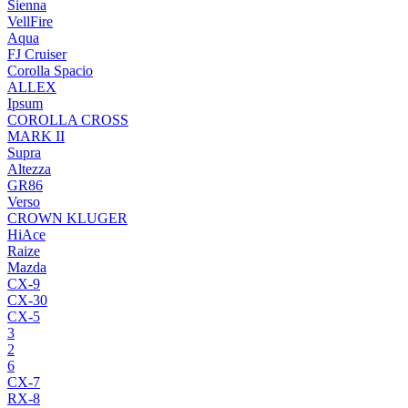
Sienna
VellFire
Aqua
FJ Cruiser
Corolla Spacio
ALLEX
Ipsum
COROLLA CROSS
MARK II
Supra
Altezza
GR86
Verso
CROWN KLUGER
HiAce
Raize
Mazda
CX-9
CX-30
CX-5
3
2
6
CX-7
RX-8