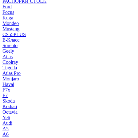
РАСПОРКИ СТОЕК
Ford
Focus
Kuga
Mondeo
Mustang
CS55PLUS
E-Класс
Sorento
Geely
Atlas
Coolray
Tugella
Atlas Pro
Monjaro
Haval
F7x
F7
Skoda
Kodiaq
Octavia
Yeti
Audi
A5
A6