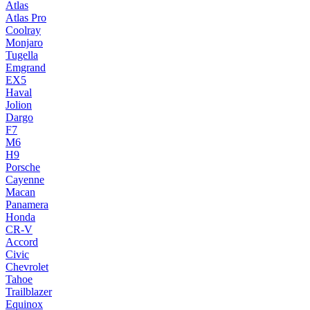
Atlas
Atlas Pro
Coolray
Monjaro
Tugella
Emgrand
EX5
Haval
Jolion
Dargo
F7
M6
H9
Porsche
Cayenne
Macan
Panamera
Honda
CR-V
Accord
Civic
Chevrolet
Tahoe
Trailblazer
Equinox