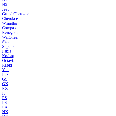
H5
Jeep
Grand Cherokee
Cherokee
Wrangler
Compass
Renegade
Wagoneer
Skoda
Superb
Fabia
Kodiaq
Octavia
Rapid
Yeti
Lexus
GS
GX
RX
IS
ES
LS
LX
NX