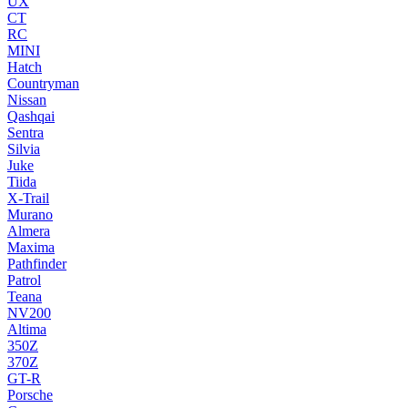
UX
CT
RC
MINI
Hatch
Countryman
Nissan
Qashqai
Sentra
Silvia
Juke
Tiida
X-Trail
Murano
Almera
Maxima
Pathfinder
Patrol
Teana
NV200
Altima
350Z
370Z
GT-R
Porsche