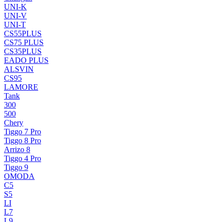
UNI-K
UNI-V
UNI-T
CS55PLUS
CS75 PLUS
CS35PLUS
EADO PLUS
ALSVIN
CS95
LAMORE
Tank
300
500
Chery
Tiggo 7 Pro
Tiggo 8 Pro
Arrizo 8
Tiggo 4 Pro
Tiggo 9
OMODA
C5
S5
LI
L7
L9