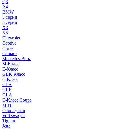
Q3
A4
BMW
3 серии
5 серии
X3
X5
Chevrolet
Captiva
Cruze
Camaro
Mercedes-Benz
M-Класс
E-Класс
GLK-Класс
C-Класс
CLA
GLE
GLA
C-Класс Coupe
MINI
Countryman
Volkswagen
Tiguan
Jetta