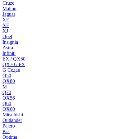
Cruze
Malibu
Jaguar
XE
XF
XJ
Opel
Insignia
Astra
Infiniti
EX / QX50
QX70 / FX
G Cедан
Q50
QX80
M
Q70
QX56
Q60
QX60
Mitsubishi
Outlander
Pajero
Kia
Optima