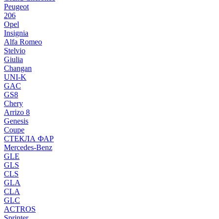
Peugeot
206
Opel
Insignia
Alfa Romeo
Stelvio
Giulia
Changan
UNI-K
GAC
GS8
Chery
Arrizo 8
Genesis
Coupe
СТЕКЛА ФАР
Mercedes-Benz
GLE
GLS
CLS
GLA
CLA
GLC
ACTROS
Sprinter