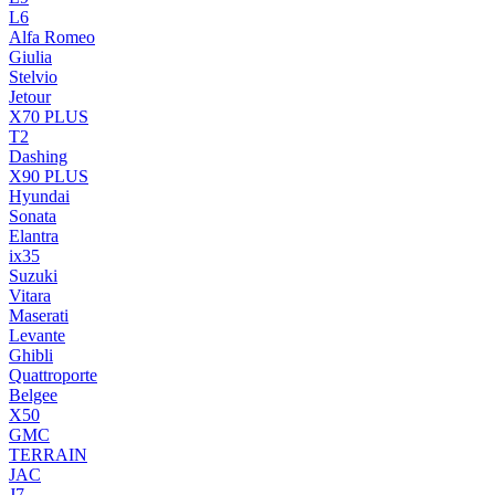
L6
Alfa Romeo
Giulia
Stelvio
Jetour
X70 PLUS
T2
Dashing
X90 PLUS
Hyundai
Sonata
Elantra
ix35
Suzuki
Vitara
Maserati
Levante
Ghibli
Quattroporte
Belgee
X50
GMC
TERRAIN
JAC
J7