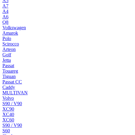
A5
A7
A4
A6
Q8
Volkswagen
Amarok
Polo
Scirocco
Arteon
Golf
Jetta
Passat
Touareg
Tiguan
Passat CC
Caddy
MULTIVAN
Volvo
S90 / V90
XC90
XC40
XC60
S90 / V90
S60