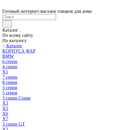
Готовый интернет-магазин товаров для дома
Каталог
По всему сайту
По каталогу
Каталог
КОРПУСА ФАР
BMW
6 серии
4 серии
X1
7 серии
8 серии
3 серии
5 серии
3 серии Coupe
X3
X5
X6
X7
3 серии GT
X2