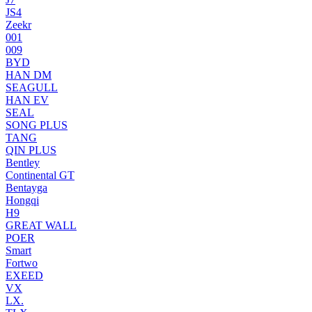
JS4
Zeekr
001
009
BYD
HAN DM
SEAGULL
HAN EV
SEAL
SONG PLUS
TANG
QIN PLUS
Bentley
Continental GT
Bentayga
Hongqi
H9
GREAT WALL
POER
Smart
Fortwo
EXEED
VX
LX.