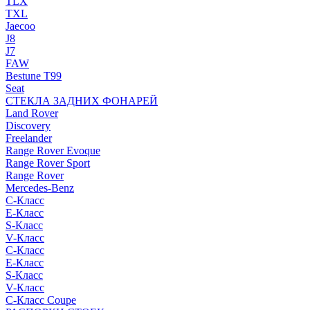
TLX
TXL
Jaecoo
J8
J7
FAW
Bestune T99
Seat
СТЕКЛА ЗАДНИХ ФОНАРЕЙ
Land Rover
Discovery
Freelander
Range Rover Evoque
Range Rover Sport
Range Rover
Mercedes-Benz
C-Класс
E-Класс
S-Класс
V-Класс
C-Класс
E-Класс
S-Класс
V-Класс
C-Класс Coupe