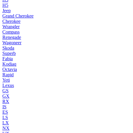
H5
Jeep
Grand Cherokee
Cherokee
Wrangler
Compass
Renegade
Wagoneer
Skoda
Superb
Fabia
Kodiaq
Octavia
Rapid
Yeti
Lexus
GS
GX
RX
IS
ES
LS
LX
NX