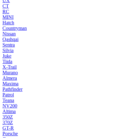
UX
CT
RC
MINI
Hatch
Countryman
Nissan
Qashqai
Sentra
Silvia
Juke
Tiida
X-Trail
Murano
Almera
Maxima
Pathfinder
Patrol
Teana
NV200
Altima
350Z
370Z
GT-R
Porsche