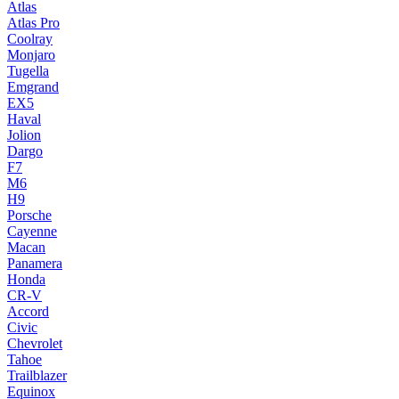
Atlas
Atlas Pro
Coolray
Monjaro
Tugella
Emgrand
EX5
Haval
Jolion
Dargo
F7
M6
H9
Porsche
Cayenne
Macan
Panamera
Honda
CR-V
Accord
Civic
Chevrolet
Tahoe
Trailblazer
Equinox