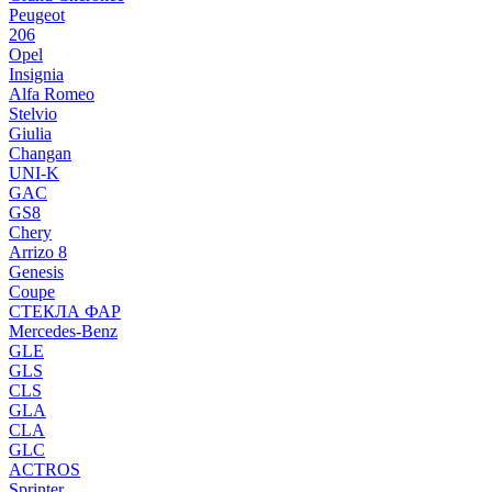
Peugeot
206
Opel
Insignia
Alfa Romeo
Stelvio
Giulia
Changan
UNI-K
GAC
GS8
Chery
Arrizo 8
Genesis
Coupe
СТЕКЛА ФАР
Mercedes-Benz
GLE
GLS
CLS
GLA
CLA
GLC
ACTROS
Sprinter