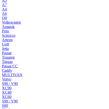
A5
A7
A4
A6
Q8
Volkswagen
Amarok
Polo
Scirocco
Arteon
Golf
Jetta
Passat
Touareg
Tiguan
Passat CC
Caddy
MULTIVAN
Volvo
S90 / V90
XC90
XC40
XC60
S90 / V90
S60