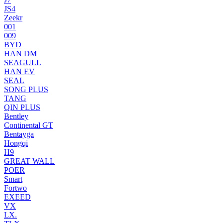
JS4
Zeekr
001
009
BYD
HAN DM
SEAGULL
HAN EV
SEAL
SONG PLUS
TANG
QIN PLUS
Bentley
Continental GT
Bentayga
Hongqi
H9
GREAT WALL
POER
Smart
Fortwo
EXEED
VX
LX.