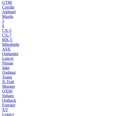
GT86
Corolla
Alphard
Mazda
3
6
CX-5
CX-7
MX-5
Mitsubishi
ASX
Outlander
Lancer
Nissan
Juke
Qashqai
Teana
X-Trail
Murano
QX60
Subaru
Outback
Forester
XV
Legacy