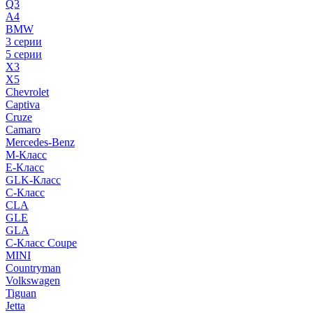
Q3
A4
BMW
3 серии
5 серии
X3
X5
Chevrolet
Captiva
Cruze
Camaro
Mercedes-Benz
M-Класс
E-Класс
GLK-Класс
C-Класс
CLA
GLE
GLA
C-Класс Coupe
MINI
Countryman
Volkswagen
Tiguan
Jetta