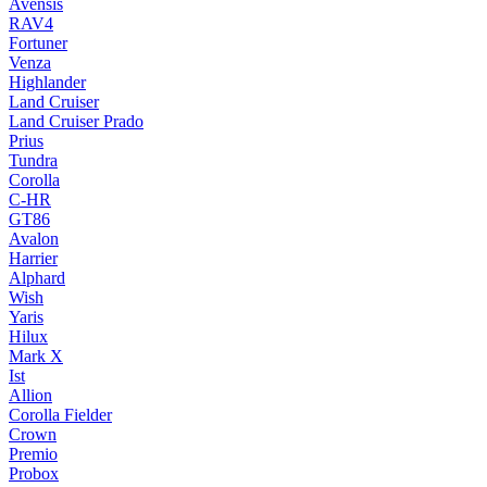
Avensis
RAV4
Fortuner
Venza
Highlander
Land Cruiser
Land Cruiser Prado
Prius
Tundra
Corolla
C-HR
GT86
Avalon
Harrier
Alphard
Wish
Yaris
Hilux
Mark X
Ist
Allion
Corolla Fielder
Crown
Premio
Probox