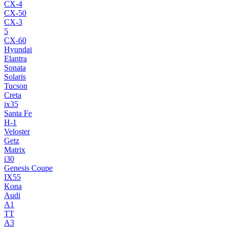
CX-4
CX-50
CX-3
5
CX-60
Hyundai
Elantra
Sonata
Solaris
Tucson
Creta
ix35
Santa Fe
H-1
Veloster
Getz
Matrix
i30
Genesis Coupe
IX55
Kona
Audi
A1
TT
A3