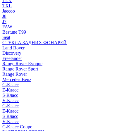
TLX
TXL
Jaecoo
J8
J7
FAW
Bestune T99
Seat
СТЕКЛА ЗАДНИХ ФОНАРЕЙ
Land Rover
Discovery
Freelander
Range Rover Evoque
Range Rover Sport
Range Rover
Mercedes-Benz
C-Класс
E-Класс
S-Класс
V-Класс
C-Класс
E-Класс
S-Класс
V-Класс
C-Класс Coupe