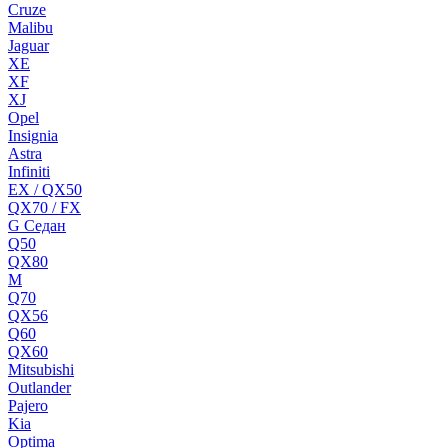
Cruze
Malibu
Jaguar
XE
XF
XJ
Opel
Insignia
Astra
Infiniti
EX / QX50
QX70 / FX
G Cедан
Q50
QX80
M
Q70
QX56
Q60
QX60
Mitsubishi
Outlander
Pajero
Kia
Optima