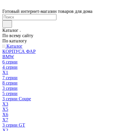
Готовый интернет-магазин товаров для дома
Каталог
По всему сайту
По каталогу
Каталог
КОРПУСА ФАР
BMW
6 серии
4 серии
X1
7 серии
8 серии
3 серии
5 серии
3 серии Coupe
X3
X5
X6
X7
3 серии GT
X2