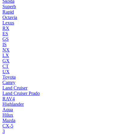
Skoda
Superb
Rapid
Octavia
Lexus
RX
ES
GS
IS
NX
LX
GX
CT
UX
Toyota
Camry
Land Cruiser
Land Cruiser Prado
RAV4
Highlander
Aqua
Hilux
Mazda
CX-5
3