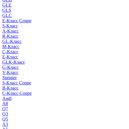
GLE
GLS
GLC
E-Класс Coupe
S-Класс
A-Класс
R-Класс
GL-Класс
M-Класс
C-Класс
E-Класс
GLK-Класс
G-Класс
V-Класс
Sprinter
S-Класс Сoupe
B-Класс
C-Класс Coupe
Audi
A8
Q7
Q3
Q5
A3