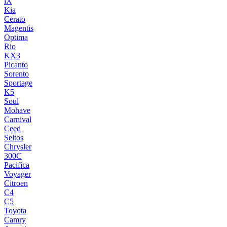
iX
Kia
Cerato
Magentis
Optima
Rio
KX3
Picanto
Sorento
Sportage
K5
Soul
Mohave
Carnival
Ceed
Seltos
Chrysler
300C
Pacifica
Voyager
Citroen
C4
C5
Toyota
Camry