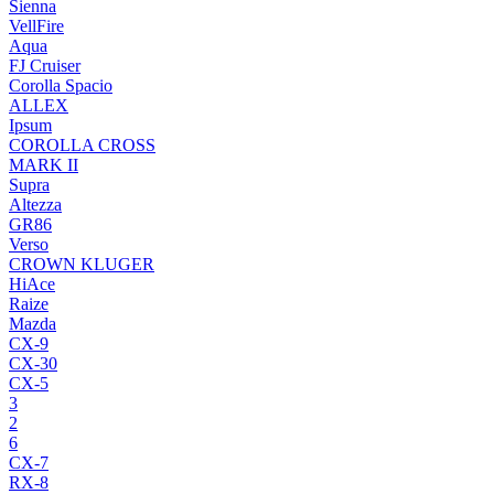
Sienna
VellFire
Aqua
FJ Cruiser
Corolla Spacio
ALLEX
Ipsum
COROLLA CROSS
MARK II
Supra
Altezza
GR86
Verso
CROWN KLUGER
HiAce
Raize
Mazda
CX-9
CX-30
CX-5
3
2
6
CX-7
RX-8