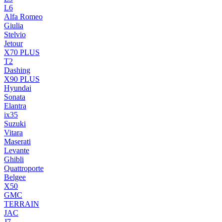
L6
Alfa Romeo
Giulia
Stelvio
Jetour
X70 PLUS
T2
Dashing
X90 PLUS
Hyundai
Sonata
Elantra
ix35
Suzuki
Vitara
Maserati
Levante
Ghibli
Quattroporte
Belgee
X50
GMC
TERRAIN
JAC
J7