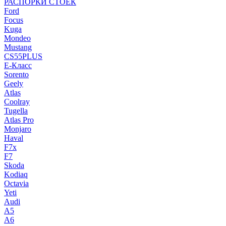
РАСПОРКИ СТОЕК
Ford
Focus
Kuga
Mondeo
Mustang
CS55PLUS
E-Класс
Sorento
Geely
Atlas
Coolray
Tugella
Atlas Pro
Monjaro
Haval
F7x
F7
Skoda
Kodiaq
Octavia
Yeti
Audi
A5
A6