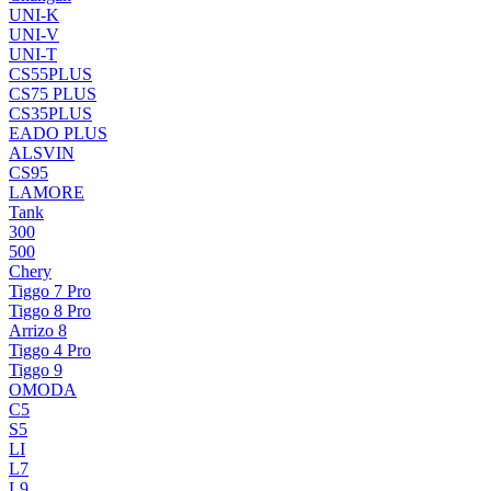
UNI-K
UNI-V
UNI-T
CS55PLUS
CS75 PLUS
CS35PLUS
EADO PLUS
ALSVIN
CS95
LAMORE
Tank
300
500
Chery
Tiggo 7 Pro
Tiggo 8 Pro
Arrizo 8
Tiggo 4 Pro
Tiggo 9
OMODA
C5
S5
LI
L7
L9