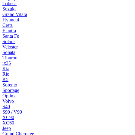
Tribeca
Suzuki
Grand Vitara
Hyundai
Creta
Elantra
Santa Fe
Solaris
Veloster
Sonata
Tiburon
ix35
Kia
Rio
K5
Sorento
Sportage
Optima
Volvo
S40
S90 / V90
XC90
XC60
Jeep
Grand Cherokee