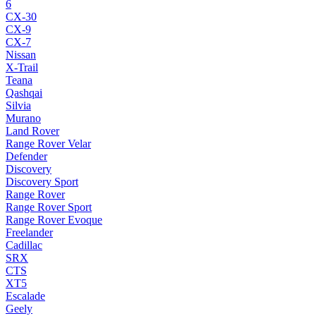
6
CX-30
CX-9
CX-7
Nissan
X-Trail
Teana
Qashqai
Silvia
Murano
Land Rover
Range Rover Velar
Defender
Discovery
Discovery Sport
Range Rover
Range Rover Sport
Range Rover Evoque
Freelander
Cadillac
SRX
CTS
XT5
Escalade
Geely