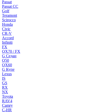
Passat
Passat CC
Golf
Teramont
Scirocco
Honda
Civic
CR-V
Accord
Infiniti
FX
QX70 / FX
G Cедан
Q50
QX60
G Купе
Lexus
IS
GS
RX
NX
Toyota
RAV4
Camry
C-HR