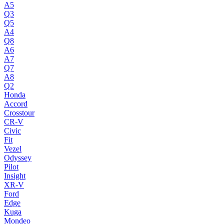
A5
Q3
Q5
A4
Q8
A6
A7
Q7
A8
Q2
Honda
Accord
Crosstour
CR-V
Civic
Fit
Vezel
Odyssey
Pilot
Insight
XR-V
Ford
Edge
Kuga
Mondeo