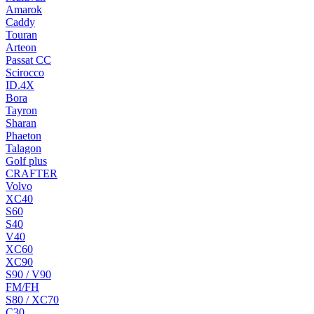
Amarok
Caddy
Touran
Arteon
Passat CC
Scirocco
ID.4X
Bora
Tayron
Sharan
Phaeton
Talagon
Golf plus
CRAFTER
Volvo
XC40
S60
S40
V40
XC60
XC90
S90 / V90
FM/FH
S80 / XC70
C30