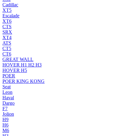
Cadillac
XT5
Escalade
XT6
CTS
SRX
XT4
ATS
CT5
CT6
GREAT WALL
HOVER H1 H2 H3
HOVER H5
POER
POER KING KONG
Seat
Leon
Haval
Dargo
F7
Jolion
H9
H6
M6
H3