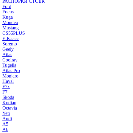
РАСПОРКИ СТОЕК
Ford
Focus
Kuga
Mondeo
Mustang
CS55PLUS
E-Класс
Sorento
Geely
Atlas
Coolray
Tugella
Atlas Pro
Monjaro
Haval
F7x
F7
Skoda
Kodiaq
Octavia
Yeti
Audi
A5
A6