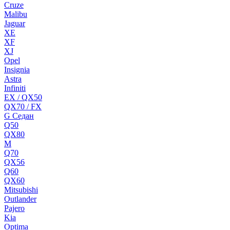
Cruze
Malibu
Jaguar
XE
XF
XJ
Opel
Insignia
Astra
Infiniti
EX / QX50
QX70 / FX
G Cедан
Q50
QX80
M
Q70
QX56
Q60
QX60
Mitsubishi
Outlander
Pajero
Kia
Optima