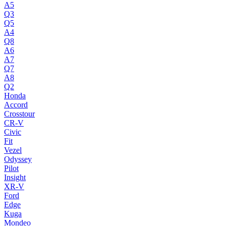
A5
Q3
Q5
A4
Q8
A6
A7
Q7
A8
Q2
Honda
Accord
Crosstour
CR-V
Civic
Fit
Vezel
Odyssey
Pilot
Insight
XR-V
Ford
Edge
Kuga
Mondeo