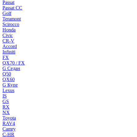
Passat
Passat CC
Golf
Teramont
Scirocco
Honda
Civic
CR-V
Accord
Infiniti
FX
QX70 / FX
G Cедан
Q50
QX60
G Купе
Lexus
IS
GS
RX
NX
Toyota
RAV4
Camry
C-HR