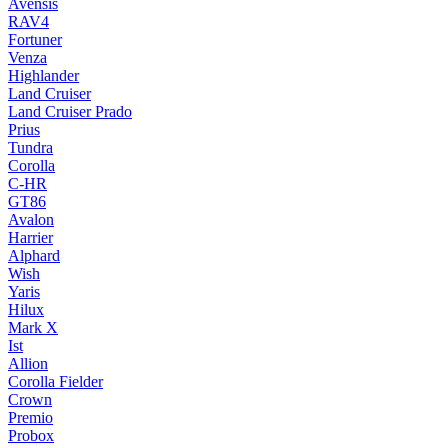
Avensis
RAV4
Fortuner
Venza
Highlander
Land Cruiser
Land Cruiser Prado
Prius
Tundra
Corolla
C-HR
GT86
Avalon
Harrier
Alphard
Wish
Yaris
Hilux
Mark X
Ist
Allion
Corolla Fielder
Crown
Premio
Probox