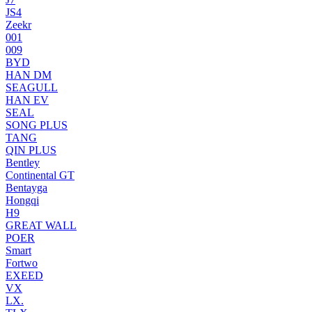
JS4
Zeekr
001
009
BYD
HAN DM
SEAGULL
HAN EV
SEAL
SONG PLUS
TANG
QIN PLUS
Bentley
Continental GT
Bentayga
Hongqi
H9
GREAT WALL
POER
Smart
Fortwo
EXEED
VX
LX.