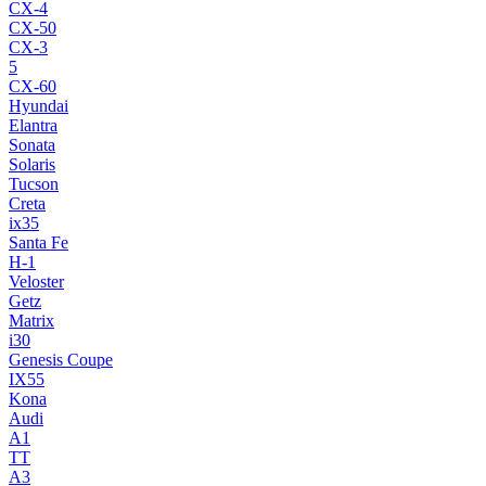
CX-4
CX-50
CX-3
5
CX-60
Hyundai
Elantra
Sonata
Solaris
Tucson
Creta
ix35
Santa Fe
H-1
Veloster
Getz
Matrix
i30
Genesis Coupe
IX55
Kona
Audi
A1
TT
A3