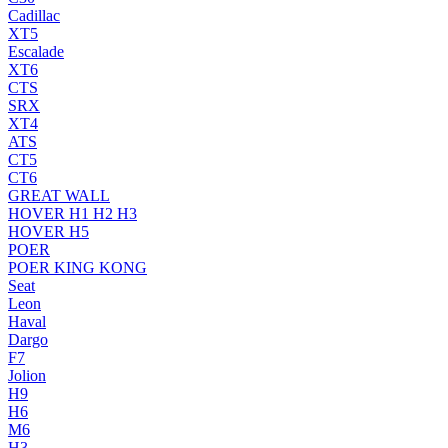
Cadillac
XT5
Escalade
XT6
CTS
SRX
XT4
ATS
CT5
CT6
GREAT WALL
HOVER H1 H2 H3
HOVER H5
POER
POER KING KONG
Seat
Leon
Haval
Dargo
F7
Jolion
H9
H6
M6
H3