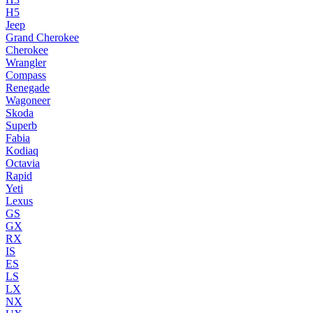
H5
Jeep
Grand Cherokee
Cherokee
Wrangler
Compass
Renegade
Wagoneer
Skoda
Superb
Fabia
Kodiaq
Octavia
Rapid
Yeti
Lexus
GS
GX
RX
IS
ES
LS
LX
NX