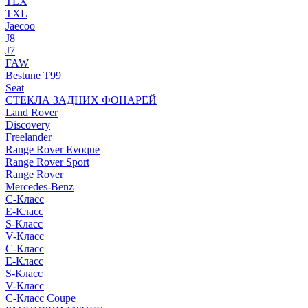
TLX
TXL
Jaecoo
J8
J7
FAW
Bestune T99
Seat
СТЕКЛА ЗАДНИХ ФОНАРЕЙ
Land Rover
Discovery
Freelander
Range Rover Evoque
Range Rover Sport
Range Rover
Mercedes-Benz
C-Класс
E-Класс
S-Класс
V-Класс
C-Класс
E-Класс
S-Класс
V-Класс
C-Класс Coupe