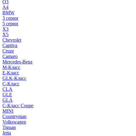
Q3
A4
BMW
3 серии
5 серии
X3
X5
Chevrolet
Captiva
Cruze
Camaro
Mercedes-Benz
M-Класс
E-Класс
GLK-Класс
C-Класс
CLA
GLE
GLA
C-Класс Coupe
MINI
Countryman
Volkswagen
Tiguan
Jetta