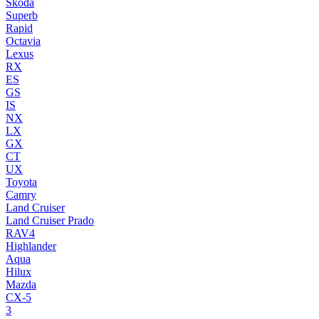
Skoda
Superb
Rapid
Octavia
Lexus
RX
ES
GS
IS
NX
LX
GX
CT
UX
Toyota
Camry
Land Cruiser
Land Cruiser Prado
RAV4
Highlander
Aqua
Hilux
Mazda
CX-5
3