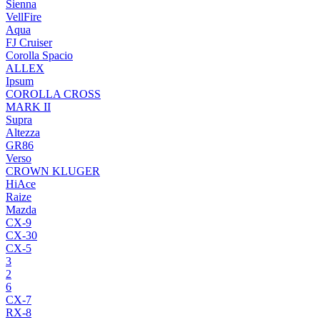
Sienna
VellFire
Aqua
FJ Cruiser
Corolla Spacio
ALLEX
Ipsum
COROLLA CROSS
MARK II
Supra
Altezza
GR86
Verso
CROWN KLUGER
HiAce
Raize
Mazda
CX-9
CX-30
CX-5
3
2
6
CX-7
RX-8