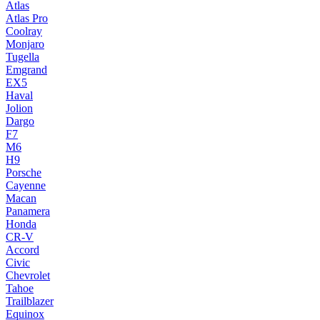
Atlas
Atlas Pro
Coolray
Monjaro
Tugella
Emgrand
EX5
Haval
Jolion
Dargo
F7
M6
H9
Porsche
Cayenne
Macan
Panamera
Honda
CR-V
Accord
Civic
Chevrolet
Tahoe
Trailblazer
Equinox