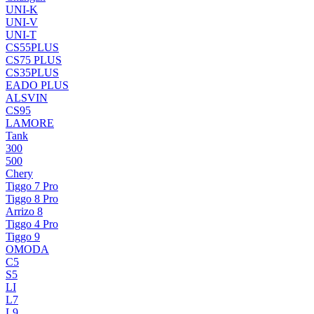
UNI-K
UNI-V
UNI-T
CS55PLUS
CS75 PLUS
CS35PLUS
EADO PLUS
ALSVIN
CS95
LAMORE
Tank
300
500
Chery
Tiggo 7 Pro
Tiggo 8 Pro
Arrizo 8
Tiggo 4 Pro
Tiggo 9
OMODA
C5
S5
LI
L7
L9