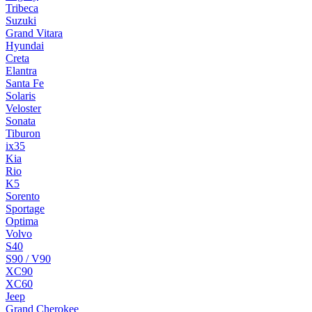
Tribeca
Suzuki
Grand Vitara
Hyundai
Creta
Elantra
Santa Fe
Solaris
Veloster
Sonata
Tiburon
ix35
Kia
Rio
K5
Sorento
Sportage
Optima
Volvo
S40
S90 / V90
XC90
XC60
Jeep
Grand Cherokee