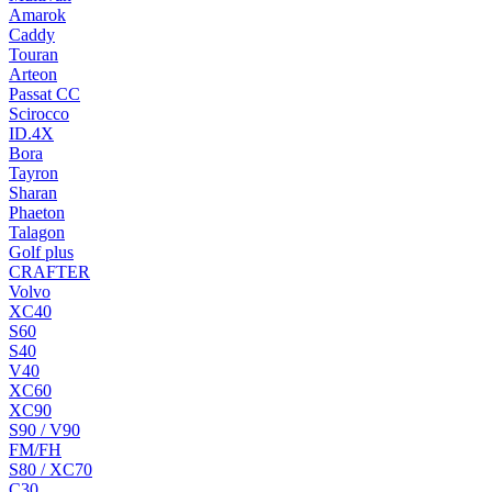
Amarok
Caddy
Touran
Arteon
Passat CC
Scirocco
ID.4X
Bora
Tayron
Sharan
Phaeton
Talagon
Golf plus
CRAFTER
Volvo
XC40
S60
S40
V40
XC60
XC90
S90 / V90
FM/FH
S80 / XC70
C30