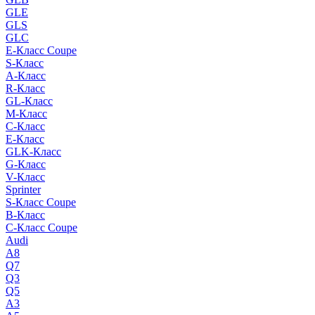
GLE
GLS
GLC
E-Класс Coupe
S-Класс
A-Класс
R-Класс
GL-Класс
M-Класс
C-Класс
E-Класс
GLK-Класс
G-Класс
V-Класс
Sprinter
S-Класс Сoupe
B-Класс
C-Класс Coupe
Audi
A8
Q7
Q3
Q5
A3