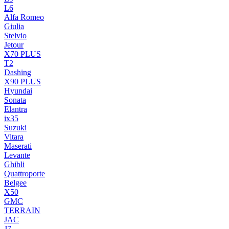
L6
Alfa Romeo
Giulia
Stelvio
Jetour
X70 PLUS
T2
Dashing
X90 PLUS
Hyundai
Sonata
Elantra
ix35
Suzuki
Vitara
Maserati
Levante
Ghibli
Quattroporte
Belgee
X50
GMC
TERRAIN
JAC
J7