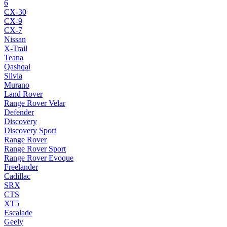
6
CX-30
CX-9
CX-7
Nissan
X-Trail
Teana
Qashqai
Silvia
Murano
Land Rover
Range Rover Velar
Defender
Discovery
Discovery Sport
Range Rover
Range Rover Sport
Range Rover Evoque
Freelander
Cadillac
SRX
CTS
XT5
Escalade
Geely