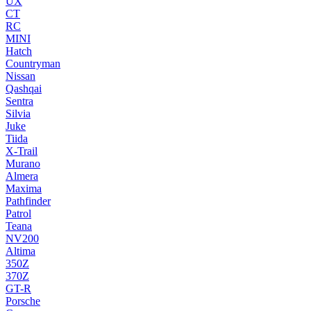
UX
CT
RC
MINI
Hatch
Countryman
Nissan
Qashqai
Sentra
Silvia
Juke
Tiida
X-Trail
Murano
Almera
Maxima
Pathfinder
Patrol
Teana
NV200
Altima
350Z
370Z
GT-R
Porsche