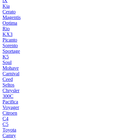
iX
Kia
Cerato
Magentis
Optima
Rio
KX3
Picanto
Sorento
Sportage
K5
Soul
Mohave
Carnival
Ceed
Seltos
Chrysler
300C
Pacifica
Voyager
Citroen
C4
C5
Toyota
Camry