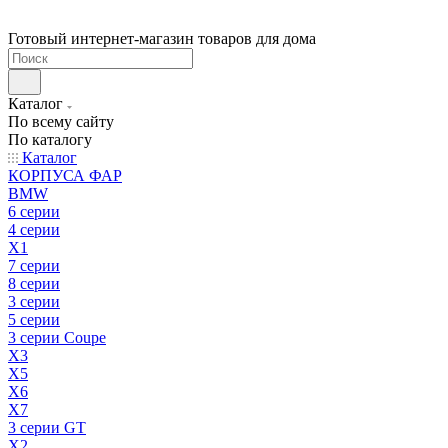
Готовый интернет-магазин товаров для дома
Каталог
По всему сайту
По каталогу
Каталог
КОРПУСА ФАР
BMW
6 серии
4 серии
X1
7 серии
8 серии
3 серии
5 серии
3 серии Coupe
X3
X5
X6
X7
3 серии GT
X2