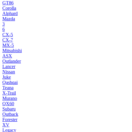
GT86
Corolla
Alphard
Mazda
3
6
CX-5
CX-7
MX-5
Mitsubishi
ASX
Outlander
Lancer
Nissan
Juke
Qashqai
Teana
X-Trail
Murano
QX60
Subaru
Outback
Forester
XV
Legacy