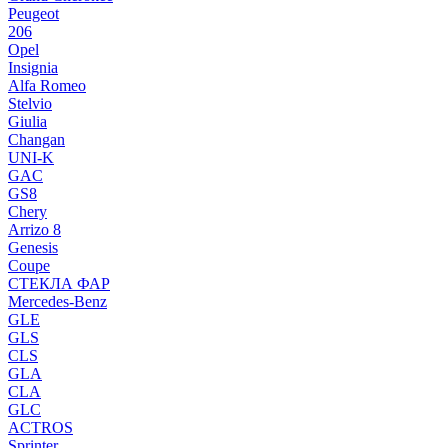
Peugeot
206
Opel
Insignia
Alfa Romeo
Stelvio
Giulia
Changan
UNI-K
GAC
GS8
Chery
Arrizo 8
Genesis
Coupe
СТЕКЛА ФАР
Mercedes-Benz
GLE
GLS
CLS
GLA
CLA
GLC
ACTROS
Sprinter