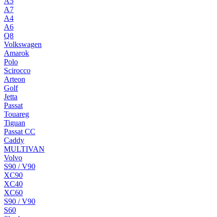
A5
A7
A4
A6
Q8
Volkswagen
Amarok
Polo
Scirocco
Arteon
Golf
Jetta
Passat
Touareg
Tiguan
Passat CC
Caddy
MULTIVAN
Volvo
S90 / V90
XC90
XC40
XC60
S90 / V90
S60