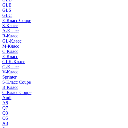
GLE
GLS
GLC
E-Класс Coupe
S-Класс
A-Класс
R-Класс
GL-Класс
M-Класс
C-Класс
E-Класс
GLK-Класс
G-Класс
V-Класс
Sprinter
S-Класс Сoupe
B-Класс
C-Класс Coupe
Audi
A8
Q7
Q3
Q5
A3