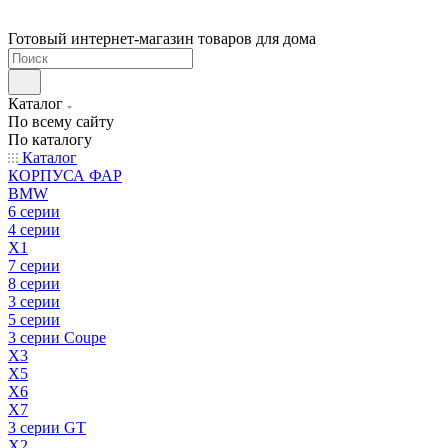
Готовый интернет-магазин товаров для дома
Каталог
По всему сайту
По каталогу
Каталог
КОРПУСА ФАР
BMW
6 серии
4 серии
X1
7 серии
8 серии
3 серии
5 серии
3 серии Coupe
X3
X5
X6
X7
3 серии GT
X2