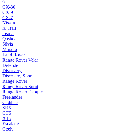
6
CX-30
CX-9
CX-7
Nissan
X-Trail
Teana
Qashqai
Silvia
Murano
Land Rover
Range Rover Velar
Defender
Discovery
Discovery Sport
Range Rover
Range Rover Sport
Range Rover Evoque
Freelander
Cadillac
SRX
CTS
XT5
Escalade
Geely