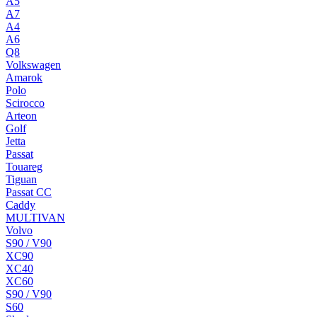
A5
A7
A4
A6
Q8
Volkswagen
Amarok
Polo
Scirocco
Arteon
Golf
Jetta
Passat
Touareg
Tiguan
Passat CC
Caddy
MULTIVAN
Volvo
S90 / V90
XC90
XC40
XC60
S90 / V90
S60