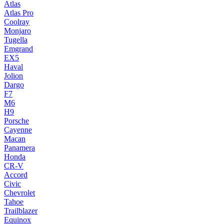
Atlas
Atlas Pro
Coolray
Monjaro
Tugella
Emgrand
EX5
Haval
Jolion
Dargo
F7
M6
H9
Porsche
Cayenne
Macan
Panamera
Honda
CR-V
Accord
Civic
Chevrolet
Tahoe
Trailblazer
Equinox