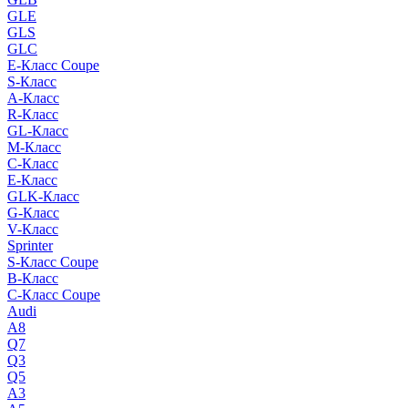
GLE
GLS
GLC
E-Класс Coupe
S-Класс
A-Класс
R-Класс
GL-Класс
M-Класс
C-Класс
E-Класс
GLK-Класс
G-Класс
V-Класс
Sprinter
S-Класс Сoupe
B-Класс
C-Класс Coupe
Audi
A8
Q7
Q3
Q5
A3