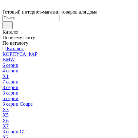
Готовый интернет-магазин товаров для дома
Каталог
По всему сайту
По каталогу
Каталог
КОРПУСА ФАР
BMW
6 серии
4 серии
X1
7 серии
8 серии
3 серии
5 серии
3 серии Coupe
X3
X5
X6
X7
3 серии GT
X2