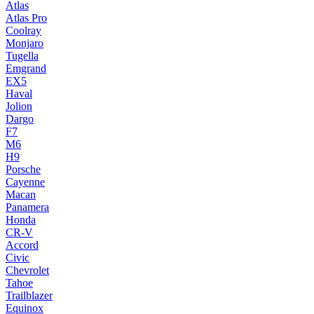
Atlas
Atlas Pro
Coolray
Monjaro
Tugella
Emgrand
EX5
Haval
Jolion
Dargo
F7
M6
H9
Porsche
Cayenne
Macan
Panamera
Honda
CR-V
Accord
Civic
Chevrolet
Tahoe
Trailblazer
Equinox