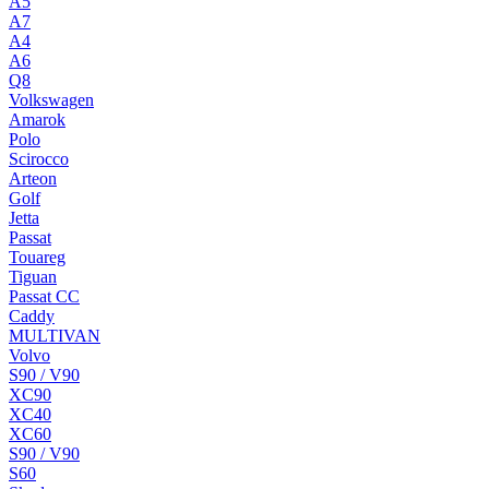
A5
A7
A4
A6
Q8
Volkswagen
Amarok
Polo
Scirocco
Arteon
Golf
Jetta
Passat
Touareg
Tiguan
Passat CC
Caddy
MULTIVAN
Volvo
S90 / V90
XC90
XC40
XC60
S90 / V90
S60