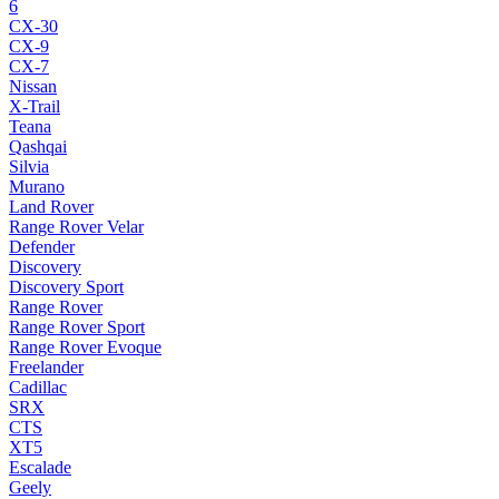
6
CX-30
CX-9
CX-7
Nissan
X-Trail
Teana
Qashqai
Silvia
Murano
Land Rover
Range Rover Velar
Defender
Discovery
Discovery Sport
Range Rover
Range Rover Sport
Range Rover Evoque
Freelander
Cadillac
SRX
CTS
XT5
Escalade
Geely