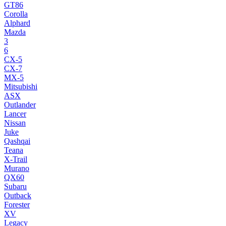
GT86
Corolla
Alphard
Mazda
3
6
CX-5
CX-7
MX-5
Mitsubishi
ASX
Outlander
Lancer
Nissan
Juke
Qashqai
Teana
X-Trail
Murano
QX60
Subaru
Outback
Forester
XV
Legacy