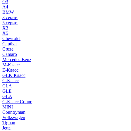
Q3
A4
BMW
3 серии
5 серии
X3
X5
Chevrolet
Captiva
Cruze
Camaro
Mercedes-Benz
M-Класс
E-Класс
GLK-Класс
C-Класс
CLA
GLE
GLA
C-Класс Coupe
MINI
Countryman
Volkswagen
Tiguan
Jetta