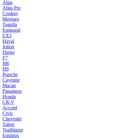
Atlas
Atlas Pro
Coolray
Monjaro
Tugella
Emgrand
EX5
Haval
Jolion
Dargo
F7
M6
H9
Porsche
Cayenne
Macan
Panamera
Honda
CR-V
Accord
Civic
Chevrolet
Tahoe
Trailblazer
Equinox