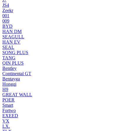
JS4
Zeekr
001
009
BYD
HAN DM
SEAGULL
HAN EV
SEAL
SONG PLUS
TANG
QIN PLUS
Bentley
Continental GT
Bentayga
Hongqi
H9
GREAT WALL
POER
Smart
Fortwo
EXEED
VX
LX.