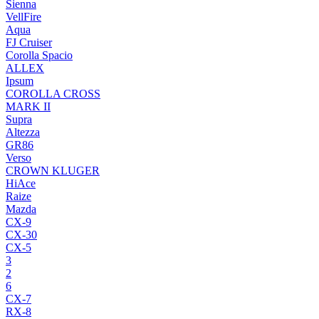
Sienna
VellFire
Aqua
FJ Cruiser
Corolla Spacio
ALLEX
Ipsum
COROLLA CROSS
MARK II
Supra
Altezza
GR86
Verso
CROWN KLUGER
HiAce
Raize
Mazda
CX-9
CX-30
CX-5
3
2
6
CX-7
RX-8