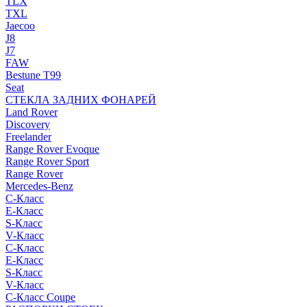
TLX
TXL
Jaecoo
J8
J7
FAW
Bestune T99
Seat
СТЕКЛА ЗАДНИХ ФОНАРЕЙ
Land Rover
Discovery
Freelander
Range Rover Evoque
Range Rover Sport
Range Rover
Mercedes-Benz
C-Класс
E-Класс
S-Класс
V-Класс
C-Класс
E-Класс
S-Класс
V-Класс
C-Класс Coupe