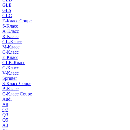
GLE
GLS
GLC
E-Класс Coupe
S-Класс
A-Класс
R-Класс
GL-Класс
M-Класс
C-Класс
E-Класс
GLK-Класс
G-Класс
V-Класс
Sprinter
S-Класс Сoupe
B-Класс
C-Класс Coupe
Audi
A8
Q7
Q3
Q5
A3