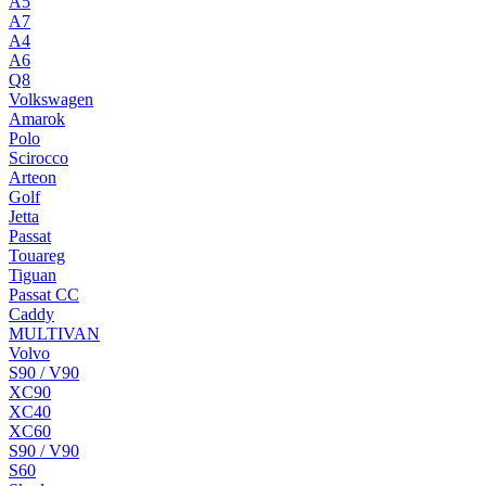
A5
A7
A4
A6
Q8
Volkswagen
Amarok
Polo
Scirocco
Arteon
Golf
Jetta
Passat
Touareg
Tiguan
Passat CC
Caddy
MULTIVAN
Volvo
S90 / V90
XC90
XC40
XC60
S90 / V90
S60