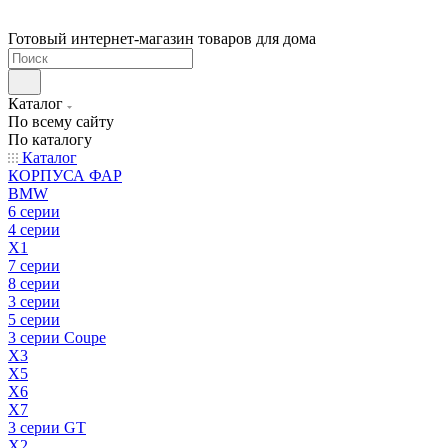
Готовый интернет-магазин товаров для дома
Каталог
По всему сайту
По каталогу
Каталог
КОРПУСА ФАР
BMW
6 серии
4 серии
X1
7 серии
8 серии
3 серии
5 серии
3 серии Coupe
X3
X5
X6
X7
3 серии GT
X2