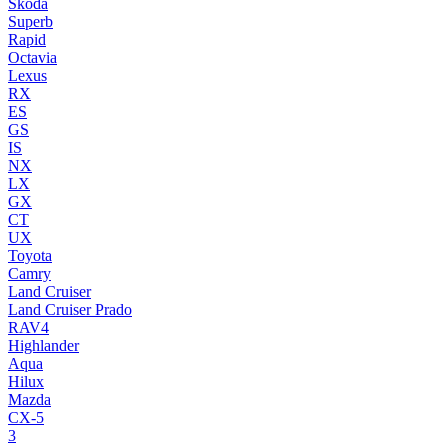
Skoda
Superb
Rapid
Octavia
Lexus
RX
ES
GS
IS
NX
LX
GX
CT
UX
Toyota
Camry
Land Cruiser
Land Cruiser Prado
RAV4
Highlander
Aqua
Hilux
Mazda
CX-5
3