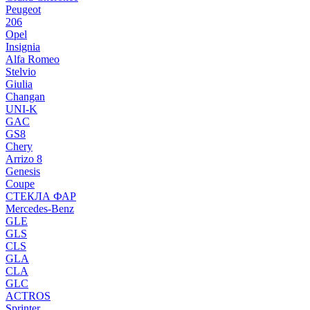
Peugeot
206
Opel
Insignia
Alfa Romeo
Stelvio
Giulia
Changan
UNI-K
GAC
GS8
Chery
Arrizo 8
Genesis
Coupe
СТЕКЛА ФАР
Mercedes-Benz
GLE
GLS
CLS
GLA
CLA
GLC
ACTROS
Sprinter