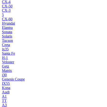
CX-4
CX-50
CX-3
5
CX-60
Hyundai
Elantra
Sonata
Solaris
Tucson
Creta
ix35
Santa Fe
H-1
Veloster
Getz
Matrix
i30
Genesis Coupe
IX55
Kona
Audi
A1
TT
A3