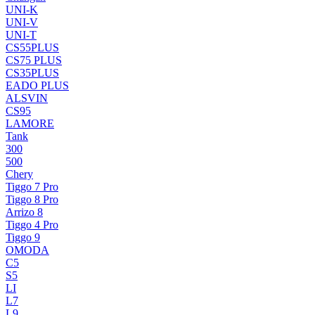
UNI-K
UNI-V
UNI-T
CS55PLUS
CS75 PLUS
CS35PLUS
EADO PLUS
ALSVIN
CS95
LAMORE
Tank
300
500
Chery
Tiggo 7 Pro
Tiggo 8 Pro
Arrizo 8
Tiggo 4 Pro
Tiggo 9
OMODA
C5
S5
LI
L7
L9