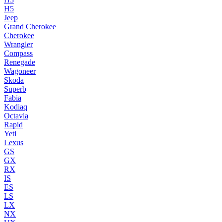
H5
Jeep
Grand Cherokee
Cherokee
Wrangler
Compass
Renegade
Wagoneer
Skoda
Superb
Fabia
Kodiaq
Octavia
Rapid
Yeti
Lexus
GS
GX
RX
IS
ES
LS
LX
NX