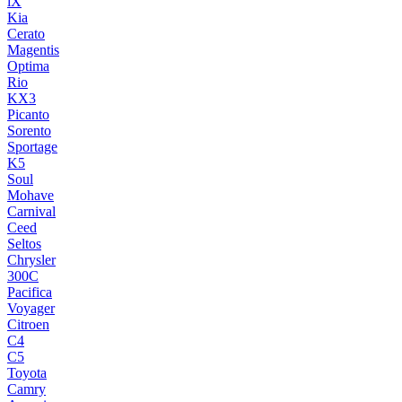
iX
Kia
Cerato
Magentis
Optima
Rio
KX3
Picanto
Sorento
Sportage
K5
Soul
Mohave
Carnival
Ceed
Seltos
Chrysler
300C
Pacifica
Voyager
Citroen
C4
C5
Toyota
Camry