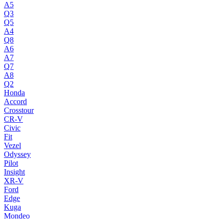
A5
Q3
Q5
A4
Q8
A6
A7
Q7
A8
Q2
Honda
Accord
Crosstour
CR-V
Civic
Fit
Vezel
Odyssey
Pilot
Insight
XR-V
Ford
Edge
Kuga
Mondeo