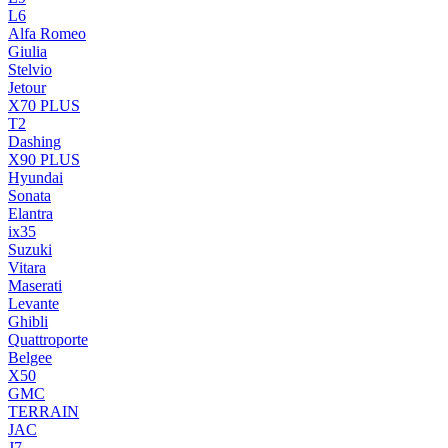
L6
Alfa Romeo
Giulia
Stelvio
Jetour
X70 PLUS
T2
Dashing
X90 PLUS
Hyundai
Sonata
Elantra
ix35
Suzuki
Vitara
Maserati
Levante
Ghibli
Quattroporte
Belgee
X50
GMC
TERRAIN
JAC
J7