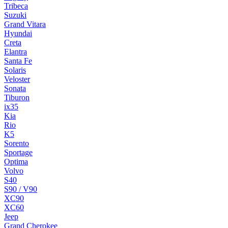
Tribeca
Suzuki
Grand Vitara
Hyundai
Creta
Elantra
Santa Fe
Solaris
Veloster
Sonata
Tiburon
ix35
Kia
Rio
K5
Sorento
Sportage
Optima
Volvo
S40
S90 / V90
XC90
XC60
Jeep
Grand Cherokee