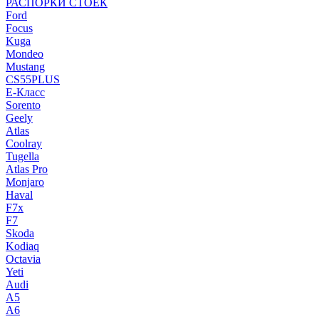
РАСПОРКИ СТОЕК
Ford
Focus
Kuga
Mondeo
Mustang
CS55PLUS
E-Класс
Sorento
Geely
Atlas
Coolray
Tugella
Atlas Pro
Monjaro
Haval
F7x
F7
Skoda
Kodiaq
Octavia
Yeti
Audi
A5
A6