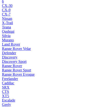
6
CX-30
CX-9
CX-7
Nissan
X-Trail
Teana
Qashqai
Silvia
Murano
Land Rover
Range Rover Velar
Defender
Discovery
Discovery Sport
Range Rover
Range Rover Sport
Range Rover Evoque
Freelander
Cadillac
SRX
CTS
XT5
Escalade
Geely