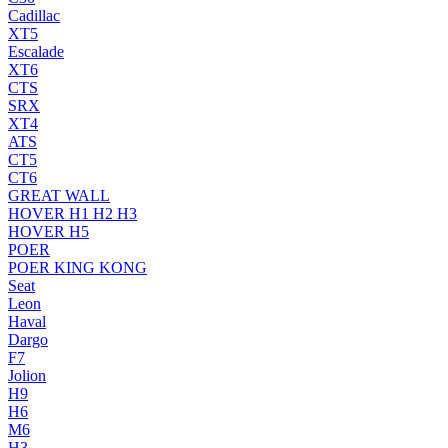
Cadillac
XT5
Escalade
XT6
CTS
SRX
XT4
ATS
CT5
CT6
GREAT WALL
HOVER H1 H2 H3
HOVER H5
POER
POER KING KONG
Seat
Leon
Haval
Dargo
F7
Jolion
H9
H6
M6
H3