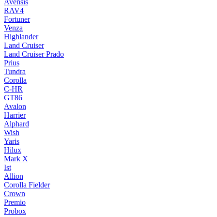
Avensis
RAV4
Fortuner
Venza
Highlander
Land Cruiser
Land Cruiser Prado
Prius
Tundra
Corolla
C-HR
GT86
Avalon
Harrier
Alphard
Wish
Yaris
Hilux
Mark X
Ist
Allion
Corolla Fielder
Crown
Premio
Probox