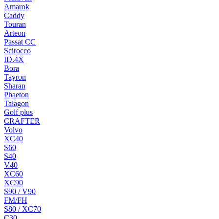
Amarok
Caddy
Touran
Arteon
Passat CC
Scirocco
ID.4X
Bora
Tayron
Sharan
Phaeton
Talagon
Golf plus
CRAFTER
Volvo
XC40
S60
S40
V40
XC60
XC90
S90 / V90
FM/FH
S80 / XC70
C30