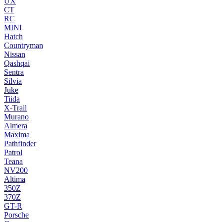
UX
CT
RC
MINI
Hatch
Countryman
Nissan
Qashqai
Sentra
Silvia
Juke
Tiida
X-Trail
Murano
Almera
Maxima
Pathfinder
Patrol
Teana
NV200
Altima
350Z
370Z
GT-R
Porsche