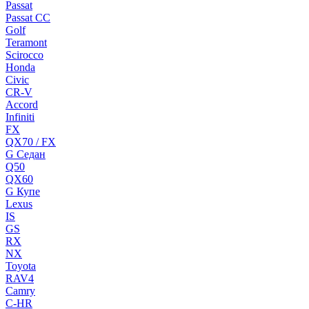
Passat
Passat CC
Golf
Teramont
Scirocco
Honda
Civic
CR-V
Accord
Infiniti
FX
QX70 / FX
G Cедан
Q50
QX60
G Купе
Lexus
IS
GS
RX
NX
Toyota
RAV4
Camry
C-HR