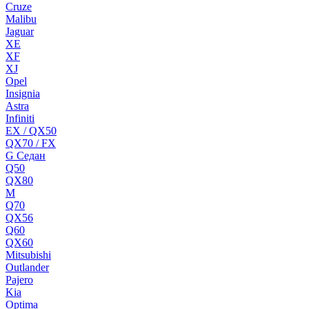
Cruze
Malibu
Jaguar
XE
XF
XJ
Opel
Insignia
Astra
Infiniti
EX / QX50
QX70 / FX
G Cедан
Q50
QX80
M
Q70
QX56
Q60
QX60
Mitsubishi
Outlander
Pajero
Kia
Optima