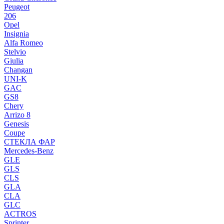
Peugeot
206
Opel
Insignia
Alfa Romeo
Stelvio
Giulia
Changan
UNI-K
GAC
GS8
Chery
Arrizo 8
Genesis
Coupe
СТЕКЛА ФАР
Mercedes-Benz
GLE
GLS
CLS
GLA
CLA
GLC
ACTROS
Sprinter