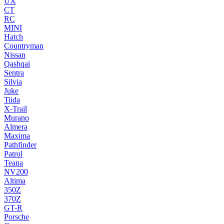
UX
CT
RC
MINI
Hatch
Countryman
Nissan
Qashqai
Sentra
Silvia
Juke
Tiida
X-Trail
Murano
Almera
Maxima
Pathfinder
Patrol
Teana
NV200
Altima
350Z
370Z
GT-R
Porsche