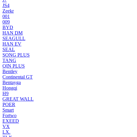
JS4
Zeekr
001
009
BYD
HAN DM
SEAGULL
HAN EV
SEAL
SONG PLUS
TANG
QIN PLUS
Bentley
Continental GT
Bentayga
Hongqi
H9
GREAT WALL
POER
Smart
Fortwo
EXEED
VX
LX.