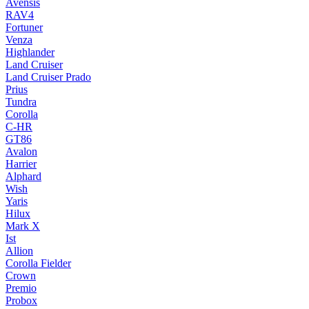
Avensis
RAV4
Fortuner
Venza
Highlander
Land Cruiser
Land Cruiser Prado
Prius
Tundra
Corolla
C-HR
GT86
Avalon
Harrier
Alphard
Wish
Yaris
Hilux
Mark X
Ist
Allion
Corolla Fielder
Crown
Premio
Probox