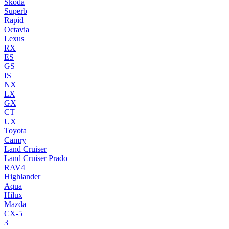
Skoda
Superb
Rapid
Octavia
Lexus
RX
ES
GS
IS
NX
LX
GX
CT
UX
Toyota
Camry
Land Cruiser
Land Cruiser Prado
RAV4
Highlander
Aqua
Hilux
Mazda
CX-5
3