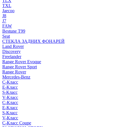
TLX
TXL
Jaecoo
J8
J7
FAW
Bestune T99
Seat
СТЕКЛА ЗАДНИХ ФОНАРЕЙ
Land Rover
Discovery
Freelander
Range Rover Evoque
Range Rover Sport
Range Rover
Mercedes-Benz
C-Класс
E-Класс
S-Класс
V-Класс
C-Класс
E-Класс
S-Класс
V-Класс
C-Класс Coupe