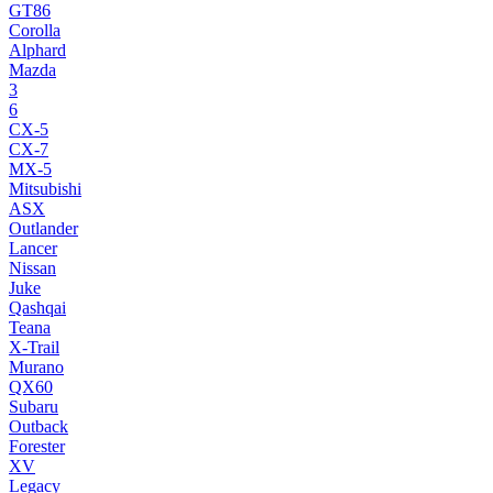
GT86
Corolla
Alphard
Mazda
3
6
CX-5
CX-7
MX-5
Mitsubishi
ASX
Outlander
Lancer
Nissan
Juke
Qashqai
Teana
X-Trail
Murano
QX60
Subaru
Outback
Forester
XV
Legacy