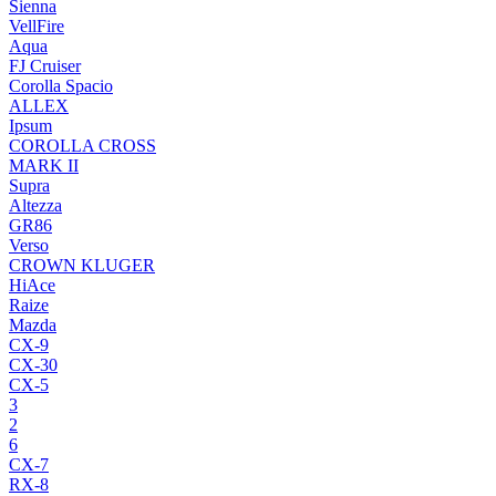
Sienna
VellFire
Aqua
FJ Cruiser
Corolla Spacio
ALLEX
Ipsum
COROLLA CROSS
MARK II
Supra
Altezza
GR86
Verso
CROWN KLUGER
HiAce
Raize
Mazda
CX-9
CX-30
CX-5
3
2
6
CX-7
RX-8