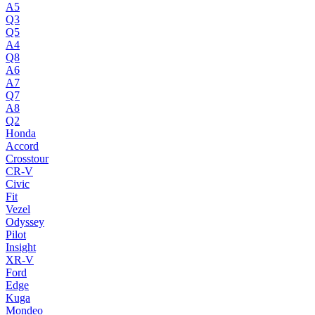
A5
Q3
Q5
A4
Q8
A6
A7
Q7
A8
Q2
Honda
Accord
Crosstour
CR-V
Civic
Fit
Vezel
Odyssey
Pilot
Insight
XR-V
Ford
Edge
Kuga
Mondeo