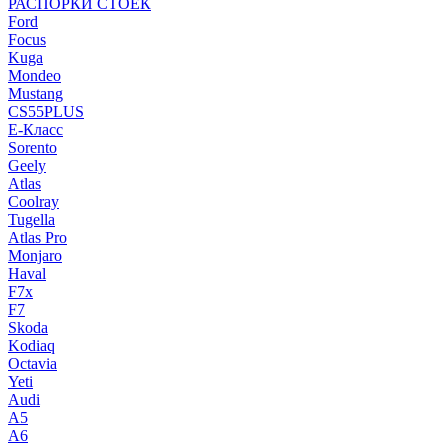
РАСПОРКИ СТОЕК
Ford
Focus
Kuga
Mondeo
Mustang
CS55PLUS
E-Класс
Sorento
Geely
Atlas
Coolray
Tugella
Atlas Pro
Monjaro
Haval
F7x
F7
Skoda
Kodiaq
Octavia
Yeti
Audi
A5
A6