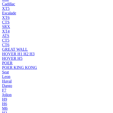
Cadillac
XT5
Escalade
XT6
CTS
SRX
XT4
ATS
CT5
CT6
GREAT WALL
HOVER H1 H2 H3
HOVER H5
POER
POER KING KONG
Seat
Leon
Haval
Dargo
F7
Jolion
H9
H6
M6
H3