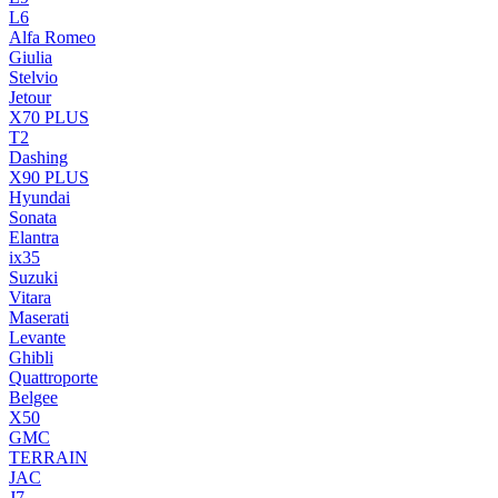
L6
Alfa Romeo
Giulia
Stelvio
Jetour
X70 PLUS
T2
Dashing
X90 PLUS
Hyundai
Sonata
Elantra
ix35
Suzuki
Vitara
Maserati
Levante
Ghibli
Quattroporte
Belgee
X50
GMC
TERRAIN
JAC
J7