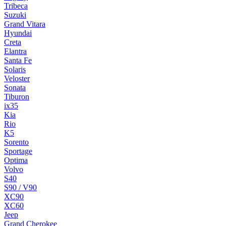
Tribeca
Suzuki
Grand Vitara
Hyundai
Creta
Elantra
Santa Fe
Solaris
Veloster
Sonata
Tiburon
ix35
Kia
Rio
K5
Sorento
Sportage
Optima
Volvo
S40
S90 / V90
XC90
XC60
Jeep
Grand Cherokee