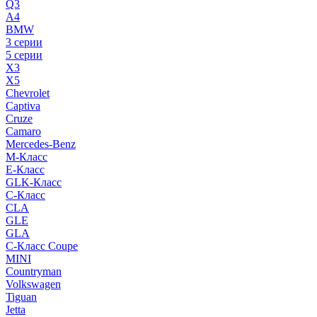
Q3
A4
BMW
3 серии
5 серии
X3
X5
Chevrolet
Captiva
Cruze
Camaro
Mercedes-Benz
M-Класс
E-Класс
GLK-Класс
C-Класс
CLA
GLE
GLA
C-Класс Coupe
MINI
Countryman
Volkswagen
Tiguan
Jetta