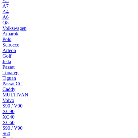
A5
A7
A4
A6
Q8
Volkswagen
Amarok
Polo
Scirocco
Arteon
Golf
Jetta
Passat
Touareg
Tiguan
Passat CC
Caddy
MULTIVAN
Volvo
S90 / V90
XC90
XC40
XC60
S90 / V90
S60