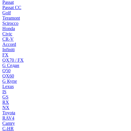
Passat
Passat CC
Golf
Teramont
Scirocco
Honda
Civic
CR-V
Accord
Infiniti
FX
QX70 / FX
G Cедан
Q50
QX60
G Купе
Lexus
IS
GS
RX
NX
Toyota
RAV4
Camry
C-HR