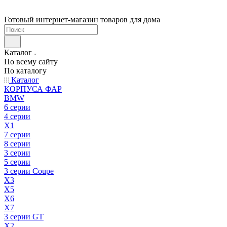
Готовый интернет-магазин товаров для дома
Каталог
По всему сайту
По каталогу
Каталог
КОРПУСА ФАР
BMW
6 серии
4 серии
X1
7 серии
8 серии
3 серии
5 серии
3 серии Coupe
X3
X5
X6
X7
3 серии GT
X2