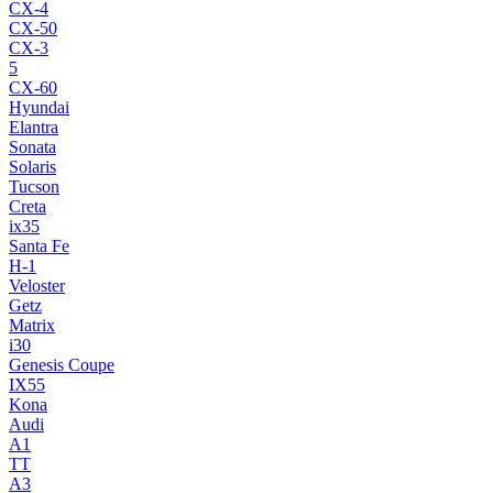
CX-4
CX-50
CX-3
5
CX-60
Hyundai
Elantra
Sonata
Solaris
Tucson
Creta
ix35
Santa Fe
H-1
Veloster
Getz
Matrix
i30
Genesis Coupe
IX55
Kona
Audi
A1
TT
A3