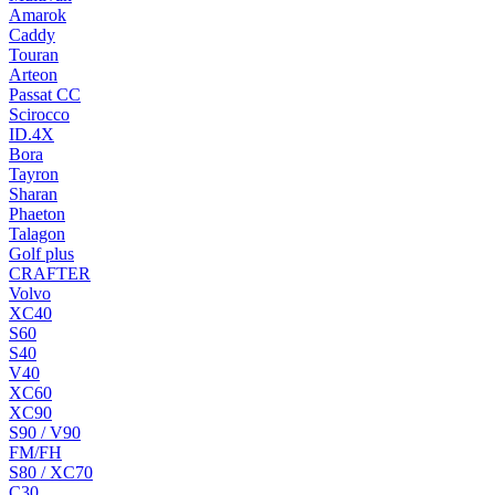
Amarok
Caddy
Touran
Arteon
Passat CC
Scirocco
ID.4X
Bora
Tayron
Sharan
Phaeton
Talagon
Golf plus
CRAFTER
Volvo
XC40
S60
S40
V40
XC60
XC90
S90 / V90
FM/FH
S80 / XC70
C30