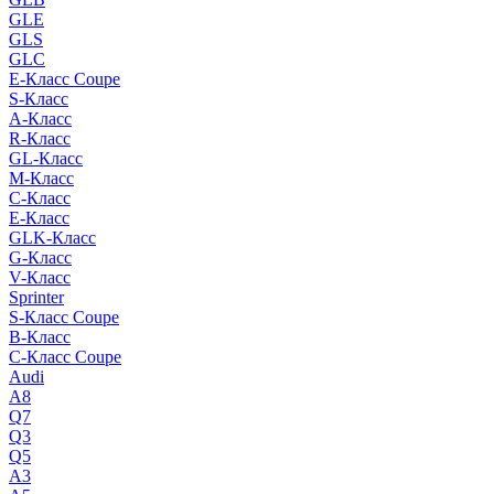
GLE
GLS
GLC
E-Класс Coupe
S-Класс
A-Класс
R-Класс
GL-Класс
M-Класс
C-Класс
E-Класс
GLK-Класс
G-Класс
V-Класс
Sprinter
S-Класс Сoupe
B-Класс
C-Класс Coupe
Audi
A8
Q7
Q3
Q5
A3