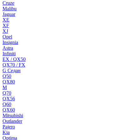
Cruze
Malibu
Jaguar
XE
XF
XJ
Opel
Insignia
Astra
Infiniti
EX / QX50
QX70 / FX
G Cедан
Q50
QX80
M
Q70
QX56
Q60
QX60
Mitsubishi
Outlander
Pajero
Kia
Optima