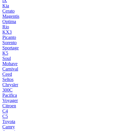
iX
Kia
Cerato
Magentis
Optima
Rio
KX3
Picanto
Sorento
Sportage
K5
Soul
Mohave
Carnival
Ceed
Seltos
Chrysler
300C
Pacifica
Voyager
Citroen
C4
C5
Toyota
Camry