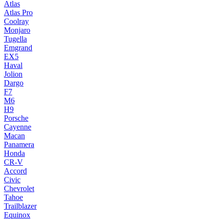
Atlas
Atlas Pro
Coolray
Monjaro
Tugella
Emgrand
EX5
Haval
Jolion
Dargo
F7
M6
H9
Porsche
Cayenne
Macan
Panamera
Honda
CR-V
Accord
Civic
Chevrolet
Tahoe
Trailblazer
Equinox