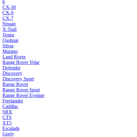
6
CX-30
CX-9
CX-7
Nissan
X-Trail
Teana
Qashqai
Silvia
Murano
Land Rover
Range Rover Velar
Defender
Discovery
Discovery Sport
Range Rover
Range Rover Sport
Range Rover Evoque
Freelander
Cadillac
SRX
CTS
XT5
Escalade
Geely