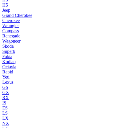
H5
Jeep
Grand Cherokee
Cherokee
Wrangler
Compass
Renegade
Wagoneer
Skoda
Superb
Fabia
Kodiaq
Octavia
Rapid
Yeti
Lexus
GS
GX
RX
IS
ES
LS
LX
NX