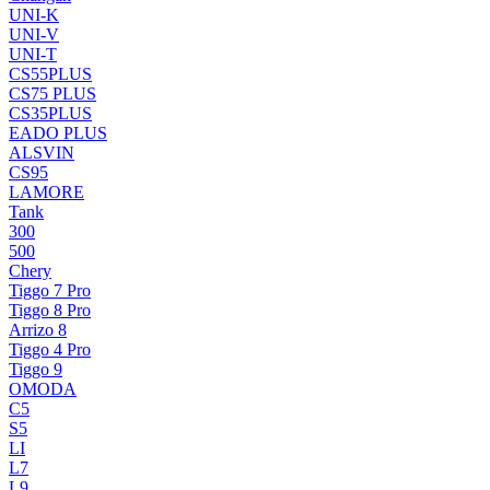
UNI-K
UNI-V
UNI-T
CS55PLUS
CS75 PLUS
CS35PLUS
EADO PLUS
ALSVIN
CS95
LAMORE
Tank
300
500
Chery
Tiggo 7 Pro
Tiggo 8 Pro
Arrizo 8
Tiggo 4 Pro
Tiggo 9
OMODA
C5
S5
LI
L7
L9