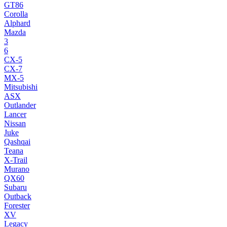
GT86
Corolla
Alphard
Mazda
3
6
CX-5
CX-7
MX-5
Mitsubishi
ASX
Outlander
Lancer
Nissan
Juke
Qashqai
Teana
X-Trail
Murano
QX60
Subaru
Outback
Forester
XV
Legacy