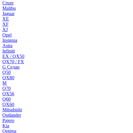
Cruze
Malibu
Jaguar
XE
XF
XJ
Opel
Insignia
Astra
Infiniti
EX / QX50
QX70 / FX
G Cедан
Q50
QX80
M
Q70
QX56
Q60
QX60
Mitsubishi
Outlander
Pajero
Kia
Optima