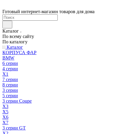
Готовый интернет-магазин товаров для дома
Каталог
По всему сайту
По каталогу
Каталог
КОРПУСА ФАР
BMW
6 серии
4 серии
X1
7 серии
8 серии
3 серии
5 серии
3 серии Coupe
X3
X5
X6
X7
3 серии GT
X2