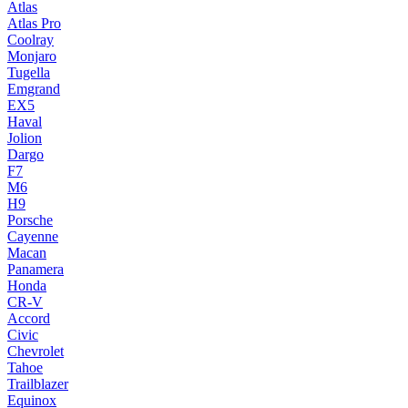
Atlas
Atlas Pro
Coolray
Monjaro
Tugella
Emgrand
EX5
Haval
Jolion
Dargo
F7
M6
H9
Porsche
Cayenne
Macan
Panamera
Honda
CR-V
Accord
Civic
Chevrolet
Tahoe
Trailblazer
Equinox