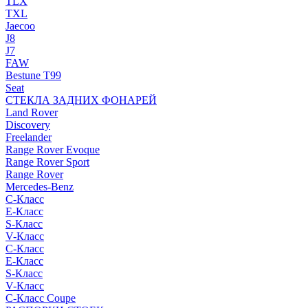
TLX
TXL
Jaecoo
J8
J7
FAW
Bestune T99
Seat
СТЕКЛА ЗАДНИХ ФОНАРЕЙ
Land Rover
Discovery
Freelander
Range Rover Evoque
Range Rover Sport
Range Rover
Mercedes-Benz
C-Класс
E-Класс
S-Класс
V-Класс
C-Класс
E-Класс
S-Класс
V-Класс
C-Класс Coupe