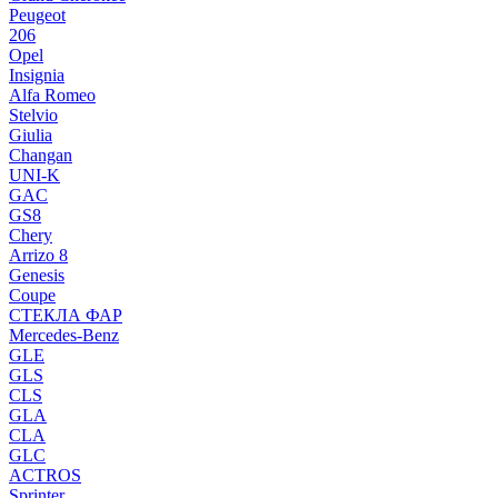
Peugeot
206
Opel
Insignia
Alfa Romeo
Stelvio
Giulia
Changan
UNI-K
GAC
GS8
Chery
Arrizo 8
Genesis
Coupe
СТЕКЛА ФАР
Mercedes-Benz
GLE
GLS
CLS
GLA
CLA
GLC
ACTROS
Sprinter