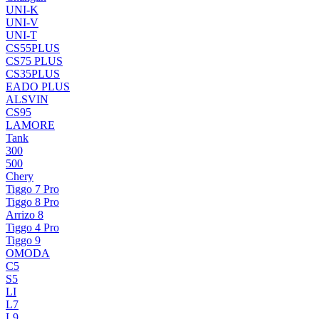
UNI-K
UNI-V
UNI-T
CS55PLUS
CS75 PLUS
CS35PLUS
EADO PLUS
ALSVIN
CS95
LAMORE
Tank
300
500
Chery
Tiggo 7 Pro
Tiggo 8 Pro
Arrizo 8
Tiggo 4 Pro
Tiggo 9
OMODA
C5
S5
LI
L7
L9