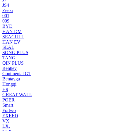
JS4
Zeekr
001
009
BYD
HAN DM
SEAGULL
HAN EV
SEAL
SONG PLUS
TANG
QIN PLUS
Bentley
Continental GT
Bentayga
Hongqi
H9
GREAT WALL
POER
Smart
Fortwo
EXEED
VX
LX.