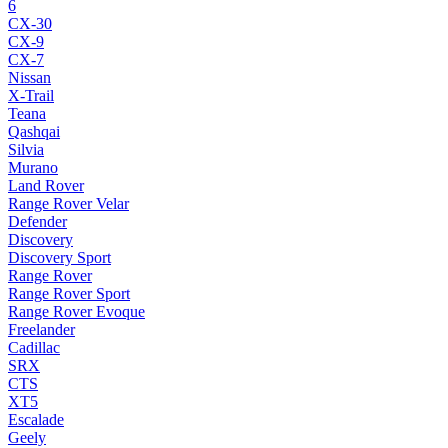
6
CX-30
CX-9
CX-7
Nissan
X-Trail
Teana
Qashqai
Silvia
Murano
Land Rover
Range Rover Velar
Defender
Discovery
Discovery Sport
Range Rover
Range Rover Sport
Range Rover Evoque
Freelander
Cadillac
SRX
CTS
XT5
Escalade
Geely