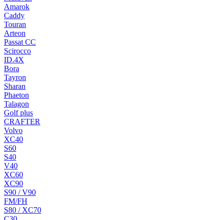
Amarok
Caddy
Touran
Arteon
Passat CC
Scirocco
ID.4X
Bora
Tayron
Sharan
Phaeton
Talagon
Golf plus
CRAFTER
Volvo
XC40
S60
S40
V40
XC60
XC90
S90 / V90
FM/FH
S80 / XC70
C30