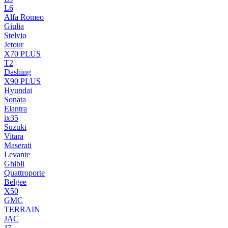
L6
Alfa Romeo
Giulia
Stelvio
Jetour
X70 PLUS
T2
Dashing
X90 PLUS
Hyundai
Sonata
Elantra
ix35
Suzuki
Vitara
Maserati
Levante
Ghibli
Quattroporte
Belgee
X50
GMC
TERRAIN
JAC
J7