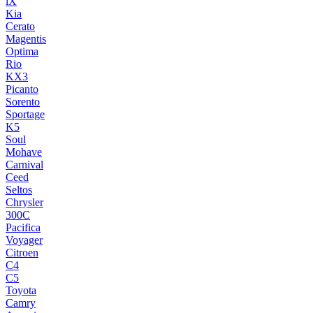
iX
Kia
Cerato
Magentis
Optima
Rio
KX3
Picanto
Sorento
Sportage
K5
Soul
Mohave
Carnival
Ceed
Seltos
Chrysler
300C
Pacifica
Voyager
Citroen
C4
C5
Toyota
Camry