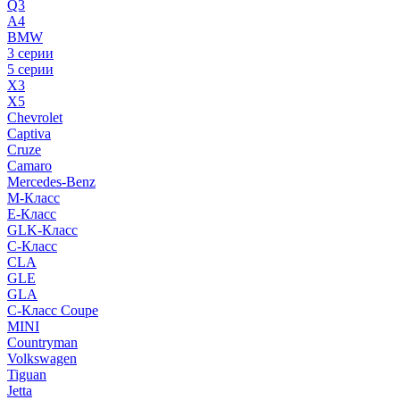
Q3
A4
BMW
3 серии
5 серии
X3
X5
Chevrolet
Captiva
Cruze
Camaro
Mercedes-Benz
M-Класс
E-Класс
GLK-Класс
C-Класс
CLA
GLE
GLA
C-Класс Coupe
MINI
Countryman
Volkswagen
Tiguan
Jetta