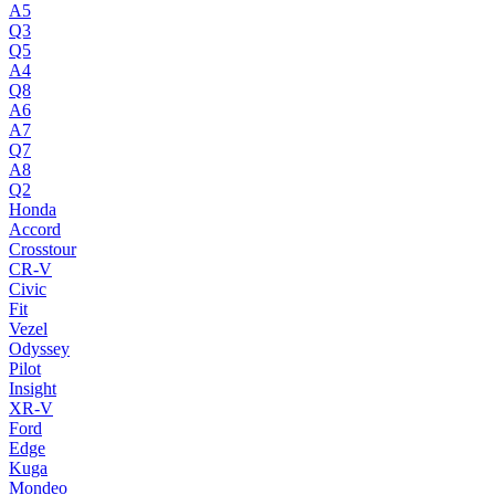
A5
Q3
Q5
A4
Q8
A6
A7
Q7
A8
Q2
Honda
Accord
Crosstour
CR-V
Civic
Fit
Vezel
Odyssey
Pilot
Insight
XR-V
Ford
Edge
Kuga
Mondeo