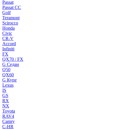
Passat
Passat CC
Golf
Teramont
Scirocco
Honda
Civic
CR-V
Accord
Infiniti
FX
QX70 / FX
G Cедан
Q50
QX60
G Купе
Lexus
IS
GS
RX
NX
Toyota
RAV4
Camry
C-HR