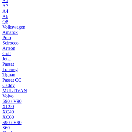
A5
A7
A4
A6
Q8
Volkswagen
Amarok
Polo
Scirocco
Arteon
Golf
Jetta
Passat
Touareg
Tiguan
Passat CC
Caddy
MULTIVAN
Volvo
S90 / V90
XC90
XC40
XC60
S90 / V90
S60