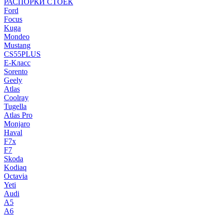
РАСПОРКИ СТОЕК
Ford
Focus
Kuga
Mondeo
Mustang
CS55PLUS
E-Класс
Sorento
Geely
Atlas
Coolray
Tugella
Atlas Pro
Monjaro
Haval
F7x
F7
Skoda
Kodiaq
Octavia
Yeti
Audi
A5
A6