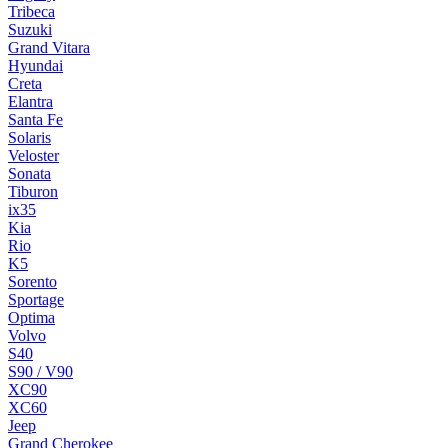
Tribeca
Suzuki
Grand Vitara
Hyundai
Creta
Elantra
Santa Fe
Solaris
Veloster
Sonata
Tiburon
ix35
Kia
Rio
K5
Sorento
Sportage
Optima
Volvo
S40
S90 / V90
XC90
XC60
Jeep
Grand Cherokee