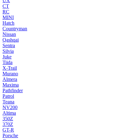
UX
CT
RC
MINI
Hatch
Countryman
Nissan
Qashqai
Sentra
Silvia
Juke
Tiida
X-Trail
Murano
Almera
Maxima
Pathfinder
Patrol
Teana
NV200
Altima
350Z
370Z
GT-R
Porsche