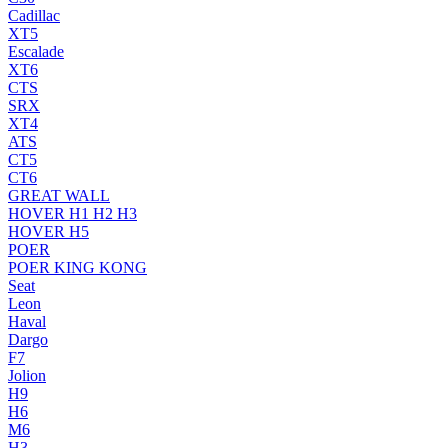
Cadillac
XT5
Escalade
XT6
CTS
SRX
XT4
ATS
CT5
CT6
GREAT WALL
HOVER H1 H2 H3
HOVER H5
POER
POER KING KONG
Seat
Leon
Haval
Dargo
F7
Jolion
H9
H6
M6
H3