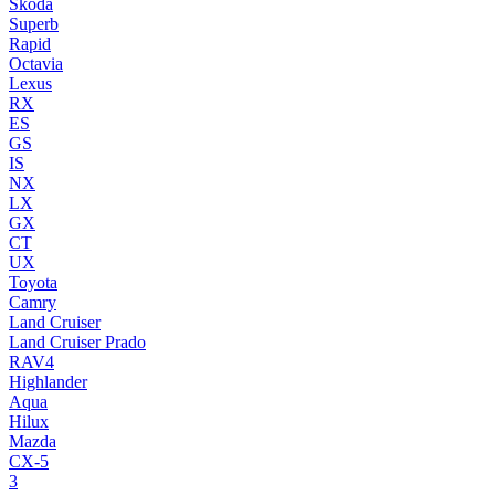
Skoda
Superb
Rapid
Octavia
Lexus
RX
ES
GS
IS
NX
LX
GX
CT
UX
Toyota
Camry
Land Cruiser
Land Cruiser Prado
RAV4
Highlander
Aqua
Hilux
Mazda
CX-5
3