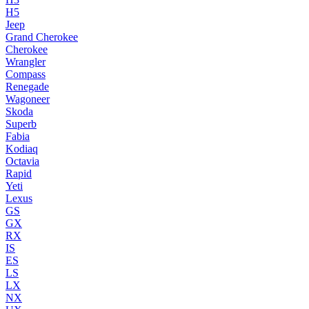
H5
Jeep
Grand Cherokee
Cherokee
Wrangler
Compass
Renegade
Wagoneer
Skoda
Superb
Fabia
Kodiaq
Octavia
Rapid
Yeti
Lexus
GS
GX
RX
IS
ES
LS
LX
NX