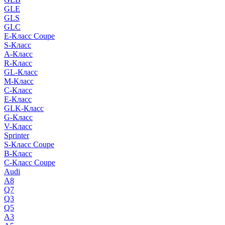
GLE
GLS
GLC
E-Класс Coupe
S-Класс
A-Класс
R-Класс
GL-Класс
M-Класс
C-Класс
E-Класс
GLK-Класс
G-Класс
V-Класс
Sprinter
S-Класс Сoupe
B-Класс
C-Класс Coupe
Audi
A8
Q7
Q3
Q5
A3