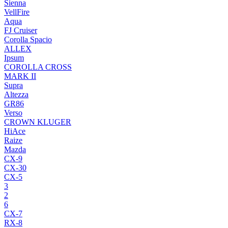
Sienna
VellFire
Aqua
FJ Cruiser
Corolla Spacio
ALLEX
Ipsum
COROLLA CROSS
MARK II
Supra
Altezza
GR86
Verso
CROWN KLUGER
HiAce
Raize
Mazda
CX-9
CX-30
CX-5
3
2
6
CX-7
RX-8