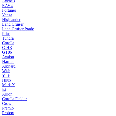
Avensis
RAV4
Fortuner
Venza
Highlander
Land Cruiser
Land Cruiser Prado
Prius
Tundra
Corolla
C-HR
GT86
Avalon
Harrier
Alphard
Wish
Yaris
Hilux
Mark X
Ist
Allion
Corolla Fielder
Crown
Premio
Probox