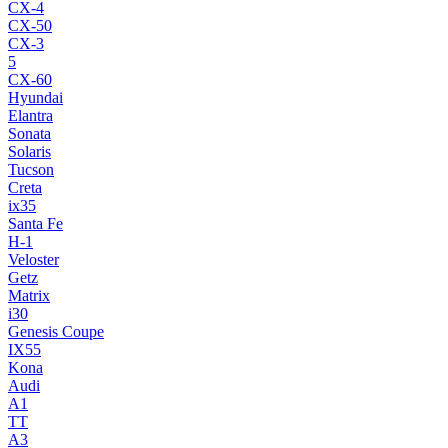
CX-4
CX-50
CX-3
5
CX-60
Hyundai
Elantra
Sonata
Solaris
Tucson
Creta
ix35
Santa Fe
H-1
Veloster
Getz
Matrix
i30
Genesis Coupe
IX55
Kona
Audi
A1
TT
A3