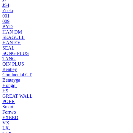
JS4
Zeekr
001
009
BYD
HAN DM
SEAGULL
HAN EV
SEAL
SONG PLUS
TANG
QIN PLUS
Bentley
Continental GT
Bentayga
Hongqi
H9
GREAT WALL
POER
Smart
Fortwo
EXEED
VX
LX.