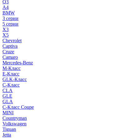
Q3
A4
BMW
3 серии
5 серии
X3
X5
Chevrolet
Captiva
Cruze
Camaro
Mercedes-Benz
M-Класс
E-Класс
GLK-Класс
C-Класс
CLA
GLE
GLA
C-Класс Coupe
MINI
Countryman
Volkswagen
Tiguan
Jetta