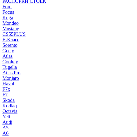
РАСПОРКИ СТОЕК
Ford
Focus
Kuga
Mondeo
Mustang
CS55PLUS
E-Класс
Sorento
Geely
Atlas
Coolray
Tugella
Atlas Pro
Monjaro
Haval
F7x
F7
Skoda
Kodiaq
Octavia
Yeti
Audi
A5
A6