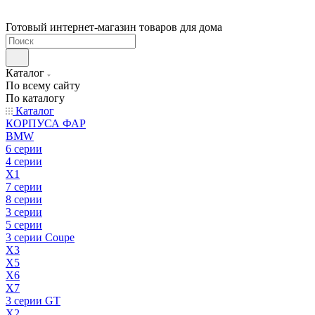
Готовый интернет-магазин товаров для дома
Каталог
По всему сайту
По каталогу
Каталог
КОРПУСА ФАР
BMW
6 серии
4 серии
X1
7 серии
8 серии
3 серии
5 серии
3 серии Coupe
X3
X5
X6
X7
3 серии GT
X2