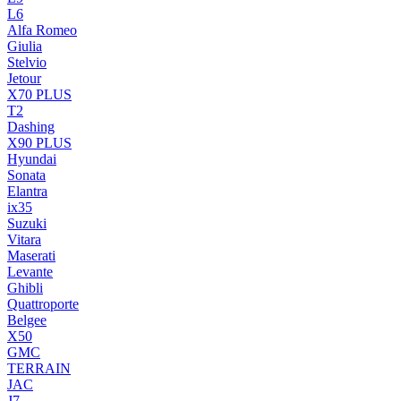
L6
Alfa Romeo
Giulia
Stelvio
Jetour
X70 PLUS
T2
Dashing
X90 PLUS
Hyundai
Sonata
Elantra
ix35
Suzuki
Vitara
Maserati
Levante
Ghibli
Quattroporte
Belgee
X50
GMC
TERRAIN
JAC
J7