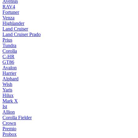
Avensis
RAV4
Fortuner
Venza
Highlander
Land Cruiser
Land Cruiser Prado
Prius
Tundra
Corolla
C-HR
GT86
Avalon
Harrier
Alphard
Wish
Yaris
Hilux
Mark X
Ist
Allion
Corolla Fielder
Crown
Premio
Probox