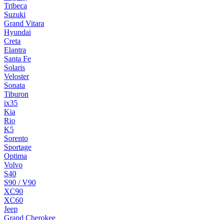
Tribeca
Suzuki
Grand Vitara
Hyundai
Creta
Elantra
Santa Fe
Solaris
Veloster
Sonata
Tiburon
ix35
Kia
Rio
K5
Sorento
Sportage
Optima
Volvo
S40
S90 / V90
XC90
XC60
Jeep
Grand Cherokee