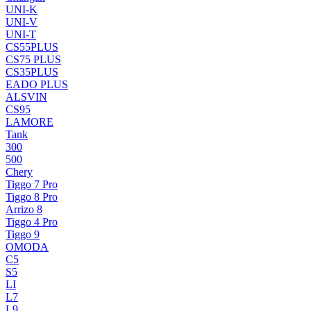
UNI-K
UNI-V
UNI-T
CS55PLUS
CS75 PLUS
CS35PLUS
EADO PLUS
ALSVIN
CS95
LAMORE
Tank
300
500
Chery
Tiggo 7 Pro
Tiggo 8 Pro
Arrizo 8
Tiggo 4 Pro
Tiggo 9
OMODA
C5
S5
LI
L7
L9