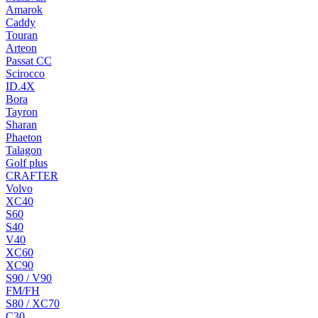
Amarok
Caddy
Touran
Arteon
Passat CC
Scirocco
ID.4X
Bora
Tayron
Sharan
Phaeton
Talagon
Golf plus
CRAFTER
Volvo
XC40
S60
S40
V40
XC60
XC90
S90 / V90
FM/FH
S80 / XC70
C30