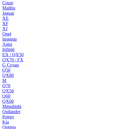
Cruze
Malibu
Jaguar
XE
XF
XJ
Opel
Insignia
Astra
Infiniti
EX / QX50
QX70 / FX
G Cедан
Q50
QX80
M
Q70
QX56
Q60
QX60
Mitsubishi
Outlander
Pajero
Kia
Optima