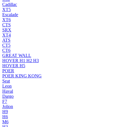
Cadillac
XT5
Escalade
XT6
CTS
SRX
XT4
ATS
CT5
CT6
GREAT WALL
HOVER H1 H2 H3
HOVER H5
POER
POER KING KONG
Seat
Leon
Haval
Dargo
F7
Jolion
H9
H6
M6
H3