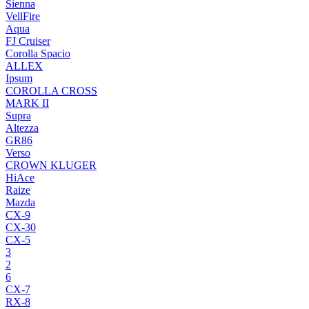
Sienna
VellFire
Aqua
FJ Cruiser
Corolla Spacio
ALLEX
Ipsum
COROLLA CROSS
MARK II
Supra
Altezza
GR86
Verso
CROWN KLUGER
HiAce
Raize
Mazda
CX-9
CX-30
CX-5
3
2
6
CX-7
RX-8