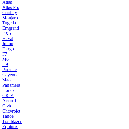
Atlas
Atlas Pro
Coolray
Monjaro
Tugella
Emgrand
EX5
Haval
Jolion
Dargo
F7
M6
H9
Porsche
Cayenne
Macan
Panamera
Honda
CR-V
Accord
Civic
Chevrolet
Tahoe
Trailblazer
Equinox