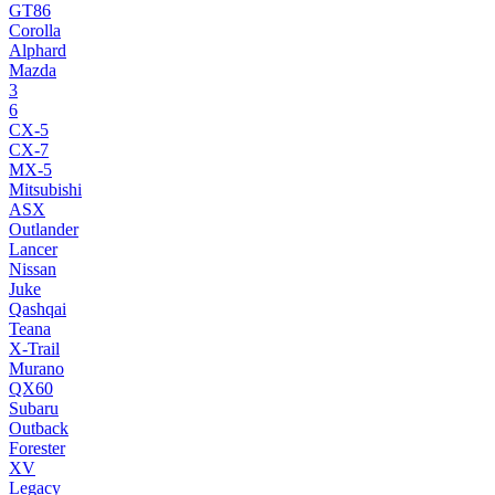
GT86
Corolla
Alphard
Mazda
3
6
CX-5
CX-7
MX-5
Mitsubishi
ASX
Outlander
Lancer
Nissan
Juke
Qashqai
Teana
X-Trail
Murano
QX60
Subaru
Outback
Forester
XV
Legacy