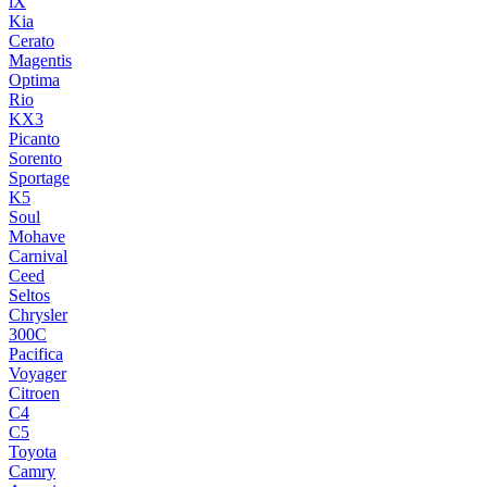
iX
Kia
Cerato
Magentis
Optima
Rio
KX3
Picanto
Sorento
Sportage
K5
Soul
Mohave
Carnival
Ceed
Seltos
Chrysler
300C
Pacifica
Voyager
Citroen
C4
C5
Toyota
Camry