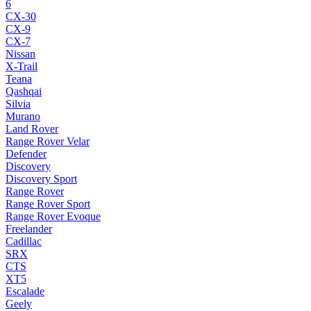
6
CX-30
CX-9
CX-7
Nissan
X-Trail
Teana
Qashqai
Silvia
Murano
Land Rover
Range Rover Velar
Defender
Discovery
Discovery Sport
Range Rover
Range Rover Sport
Range Rover Evoque
Freelander
Cadillac
SRX
CTS
XT5
Escalade
Geely