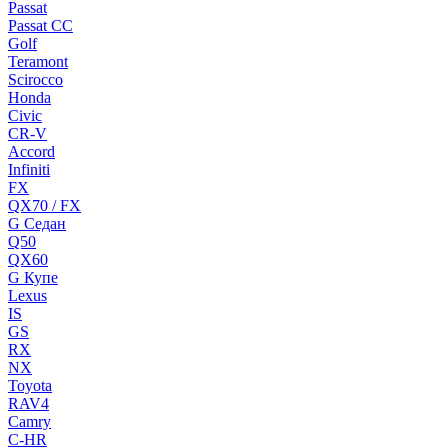
Passat
Passat CC
Golf
Teramont
Scirocco
Honda
Civic
CR-V
Accord
Infiniti
FX
QX70 / FX
G Cедан
Q50
QX60
G Купе
Lexus
IS
GS
RX
NX
Toyota
RAV4
Camry
C-HR