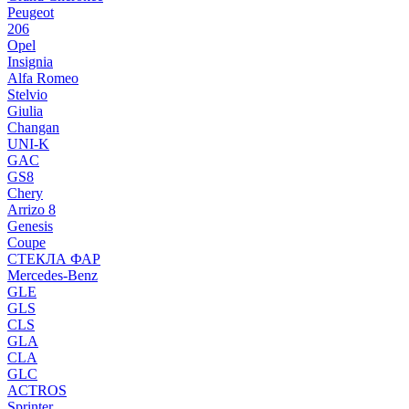
Peugeot
206
Opel
Insignia
Alfa Romeo
Stelvio
Giulia
Changan
UNI-K
GAC
GS8
Chery
Arrizo 8
Genesis
Coupe
СТЕКЛА ФАР
Mercedes-Benz
GLE
GLS
CLS
GLA
CLA
GLC
ACTROS
Sprinter