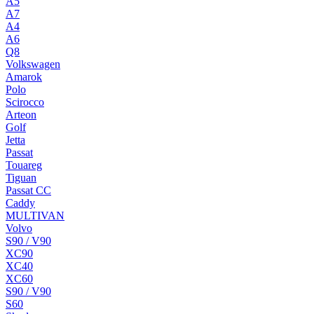
A5
A7
A4
A6
Q8
Volkswagen
Amarok
Polo
Scirocco
Arteon
Golf
Jetta
Passat
Touareg
Tiguan
Passat CC
Caddy
MULTIVAN
Volvo
S90 / V90
XC90
XC40
XC60
S90 / V90
S60