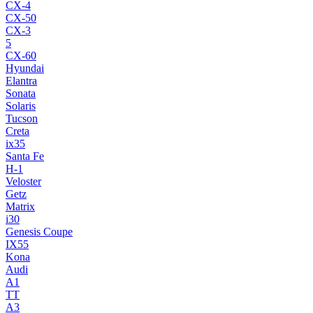
CX-4
CX-50
CX-3
5
CX-60
Hyundai
Elantra
Sonata
Solaris
Tucson
Creta
ix35
Santa Fe
H-1
Veloster
Getz
Matrix
i30
Genesis Coupe
IX55
Kona
Audi
A1
TT
A3