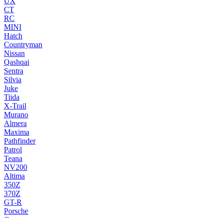
UX
CT
RC
MINI
Hatch
Countryman
Nissan
Qashqai
Sentra
Silvia
Juke
Tiida
X-Trail
Murano
Almera
Maxima
Pathfinder
Patrol
Teana
NV200
Altima
350Z
370Z
GT-R
Porsche