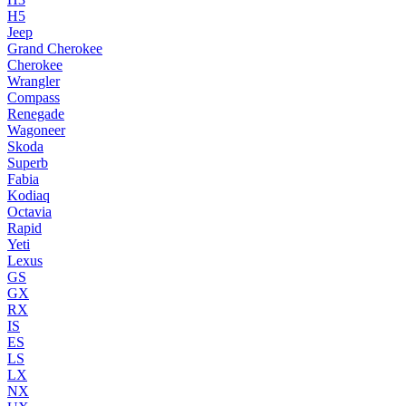
H5
Jeep
Grand Cherokee
Cherokee
Wrangler
Compass
Renegade
Wagoneer
Skoda
Superb
Fabia
Kodiaq
Octavia
Rapid
Yeti
Lexus
GS
GX
RX
IS
ES
LS
LX
NX