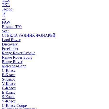
TLX
TXL
Jaecoo
J8
J7
FAW
Bestune T99
Seat
СТЕКЛА ЗАДНИХ ФОНАРЕЙ
Land Rover
Discovery
Freelander
Range Rover Evoque
Range Rover Sport
Range Rover
Mercedes-Benz
C-Класс
E-Класс
S-Класс
V-Класс
C-Класс
E-Класс
S-Класс
V-Класс
C-Класс Coupe