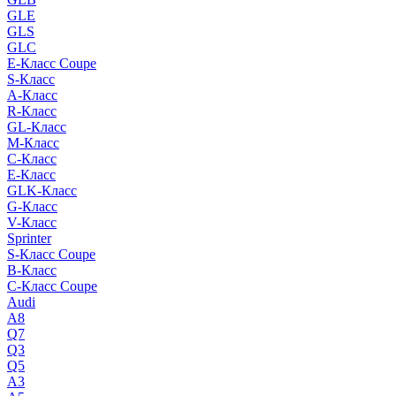
GLE
GLS
GLC
E-Класс Coupe
S-Класс
A-Класс
R-Класс
GL-Класс
M-Класс
C-Класс
E-Класс
GLK-Класс
G-Класс
V-Класс
Sprinter
S-Класс Сoupe
B-Класс
C-Класс Coupe
Audi
A8
Q7
Q3
Q5
A3