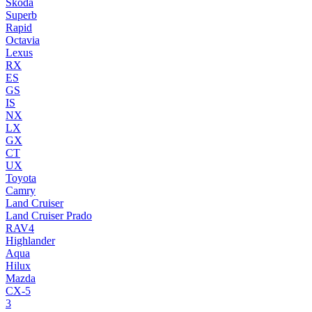
Skoda
Superb
Rapid
Octavia
Lexus
RX
ES
GS
IS
NX
LX
GX
CT
UX
Toyota
Camry
Land Cruiser
Land Cruiser Prado
RAV4
Highlander
Aqua
Hilux
Mazda
CX-5
3