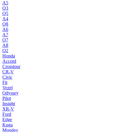
A5
Q3
Q5
A4
Q8
A6
A7
Q7
A8
Q2
Honda
Accord
Crosstour
CR-V
Civic
Fit
Vezel
Odyssey
Pilot
Insight
XR-V
Ford
Edge
Kuga
Mondeo