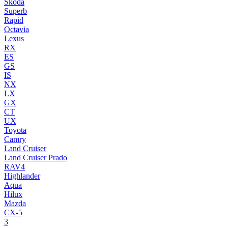
Skoda
Superb
Rapid
Octavia
Lexus
RX
ES
GS
IS
NX
LX
GX
CT
UX
Toyota
Camry
Land Cruiser
Land Cruiser Prado
RAV4
Highlander
Aqua
Hilux
Mazda
CX-5
3