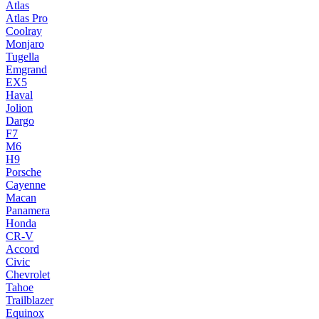
Atlas
Atlas Pro
Coolray
Monjaro
Tugella
Emgrand
EX5
Haval
Jolion
Dargo
F7
M6
H9
Porsche
Cayenne
Macan
Panamera
Honda
CR-V
Accord
Civic
Chevrolet
Tahoe
Trailblazer
Equinox