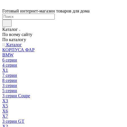
Готовый интернет-магазин товаров для дома
Каталог
По всему сайту
По каталогу
Каталог
КОРПУСА ФАР
BMW
6 серии
4 серии
X1
7 серии
8 серии
3 серии
5 серии
3 серии Coupe
X3
X5
X6
X7
3 серии GT
X2