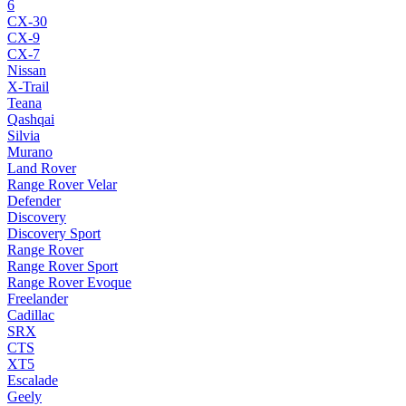
6
CX-30
CX-9
CX-7
Nissan
X-Trail
Teana
Qashqai
Silvia
Murano
Land Rover
Range Rover Velar
Defender
Discovery
Discovery Sport
Range Rover
Range Rover Sport
Range Rover Evoque
Freelander
Cadillac
SRX
CTS
XT5
Escalade
Geely