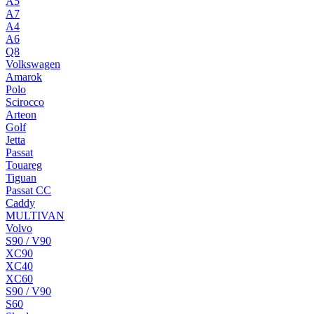
A5
A7
A4
A6
Q8
Volkswagen
Amarok
Polo
Scirocco
Arteon
Golf
Jetta
Passat
Touareg
Tiguan
Passat CC
Caddy
MULTIVAN
Volvo
S90 / V90
XC90
XC40
XC60
S90 / V90
S60