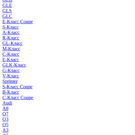
GLE
GLS
GLC
E-Класс Coupe
S-Класс
A-Класс
R-Класс
GL-Класс
M-Класс
C-Класс
E-Класс
GLK-Класс
G-Класс
V-Класс
Sprinter
S-Класс Сoupe
B-Класс
C-Класс Coupe
Audi
A8
Q7
Q3
Q5
A3