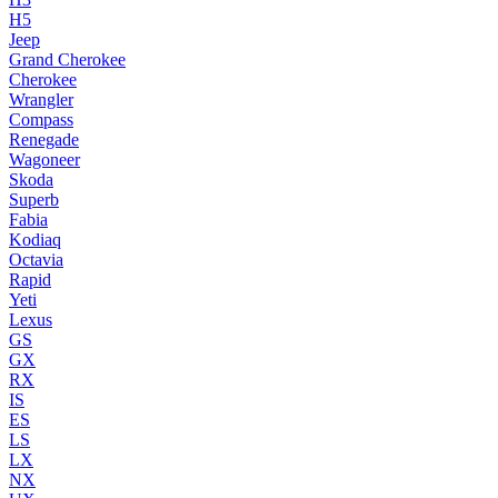
H5
Jeep
Grand Cherokee
Cherokee
Wrangler
Compass
Renegade
Wagoneer
Skoda
Superb
Fabia
Kodiaq
Octavia
Rapid
Yeti
Lexus
GS
GX
RX
IS
ES
LS
LX
NX