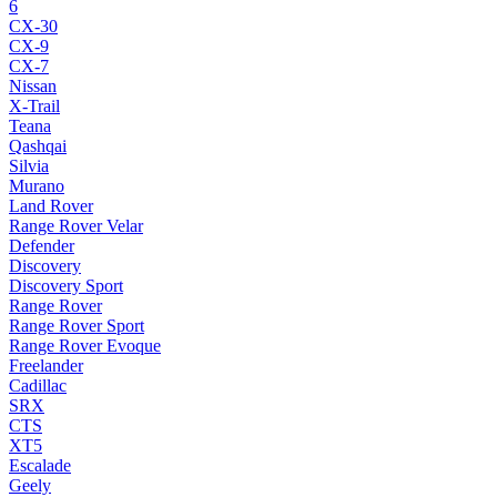
6
CX-30
CX-9
CX-7
Nissan
X-Trail
Teana
Qashqai
Silvia
Murano
Land Rover
Range Rover Velar
Defender
Discovery
Discovery Sport
Range Rover
Range Rover Sport
Range Rover Evoque
Freelander
Cadillac
SRX
CTS
XT5
Escalade
Geely