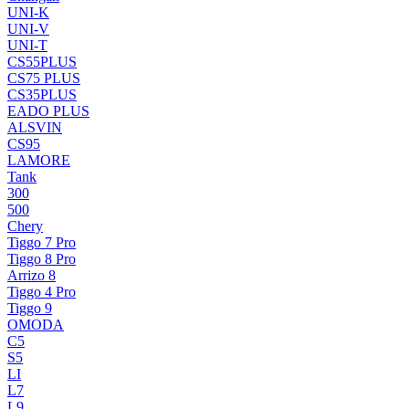
UNI-K
UNI-V
UNI-T
CS55PLUS
CS75 PLUS
CS35PLUS
EADO PLUS
ALSVIN
CS95
LAMORE
Tank
300
500
Chery
Tiggo 7 Pro
Tiggo 8 Pro
Arrizo 8
Tiggo 4 Pro
Tiggo 9
OMODA
C5
S5
LI
L7
L9