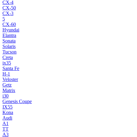
CX-4
CX-50
CX-3
5
CX-60
Hyundai
Elantra
Sonata
Solaris
Tucson
Creta
ix35
Santa Fe
H-1
Veloster
Getz
Matrix
i30
Genesis Coupe
IX55
Kona
Audi
A1
TT
A3