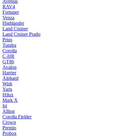
Avensis
RAV4
Fortuner
Venza
Highlander
Land Cruiser
Land Cruiser Prado
Prius
Tundra
Corolla
C-HR
GT86
Avalon
Harrier
Alphard
Wish
Yaris
Hilux
Mark X
Ist
Allion
Corolla Fielder
Crown
Premio
Probox