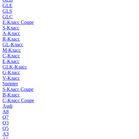
GLE
GLS
GLC
E-Класс Coupe
S-Класс
A-Класс
R-Класс
GL-Класс
M-Класс
C-Класс
E-Класс
GLK-Класс
G-Класс
V-Класс
Sprinter
S-Класс Сoupe
B-Класс
C-Класс Coupe
Audi
A8
Q7
Q3
Q5
A3