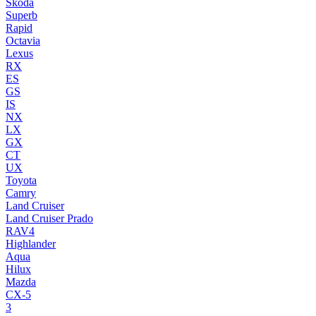
Skoda
Superb
Rapid
Octavia
Lexus
RX
ES
GS
IS
NX
LX
GX
CT
UX
Toyota
Camry
Land Cruiser
Land Cruiser Prado
RAV4
Highlander
Aqua
Hilux
Mazda
CX-5
3