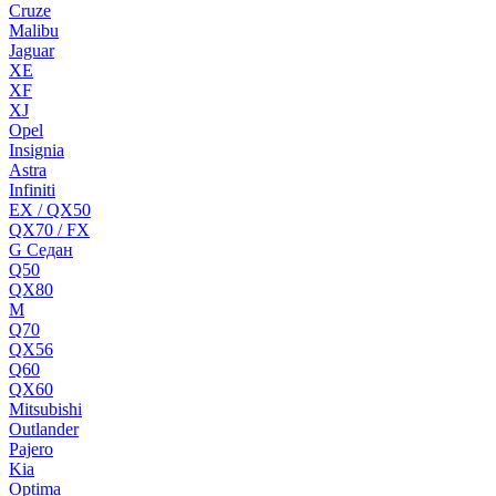
Cruze
Malibu
Jaguar
XE
XF
XJ
Opel
Insignia
Astra
Infiniti
EX / QX50
QX70 / FX
G Cедан
Q50
QX80
M
Q70
QX56
Q60
QX60
Mitsubishi
Outlander
Pajero
Kia
Optima