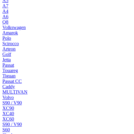
A5
A7
A4
A6
Q8
Volkswagen
Amarok
Polo
Scirocco
Arteon
Golf
Jetta
Passat
Touareg
Tiguan
Passat CC
Caddy
MULTIVAN
Volvo
S90 / V90
XC90
XC40
XC60
S90 / V90
S60