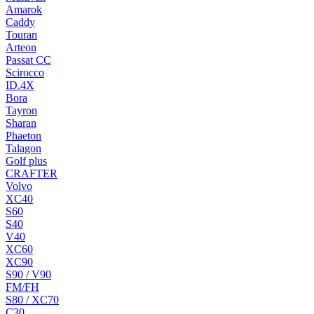
Amarok
Caddy
Touran
Arteon
Passat CC
Scirocco
ID.4X
Bora
Tayron
Sharan
Phaeton
Talagon
Golf plus
CRAFTER
Volvo
XC40
S60
S40
V40
XC60
XC90
S90 / V90
FM/FH
S80 / XC70
C30