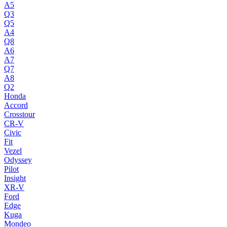
A5
Q3
Q5
A4
Q8
A6
A7
Q7
A8
Q2
Honda
Accord
Crosstour
CR-V
Civic
Fit
Vezel
Odyssey
Pilot
Insight
XR-V
Ford
Edge
Kuga
Mondeo