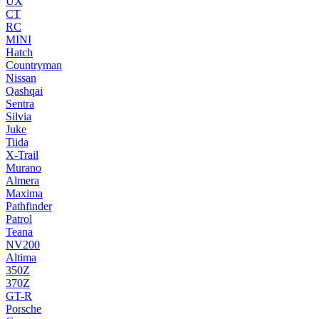
UX
CT
RC
MINI
Hatch
Countryman
Nissan
Qashqai
Sentra
Silvia
Juke
Tiida
X-Trail
Murano
Almera
Maxima
Pathfinder
Patrol
Teana
NV200
Altima
350Z
370Z
GT-R
Porsche