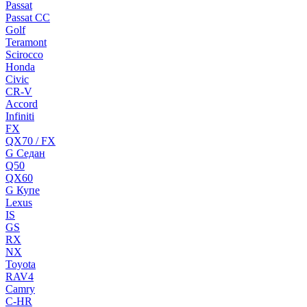
Passat
Passat CC
Golf
Teramont
Scirocco
Honda
Civic
CR-V
Accord
Infiniti
FX
QX70 / FX
G Cедан
Q50
QX60
G Купе
Lexus
IS
GS
RX
NX
Toyota
RAV4
Camry
C-HR