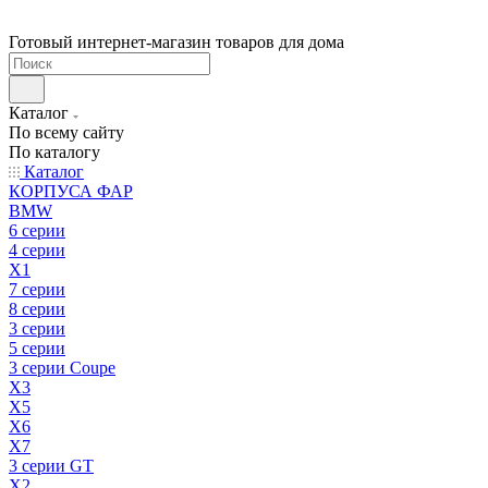
Готовый интернет-магазин товаров для дома
Каталог
По всему сайту
По каталогу
Каталог
КОРПУСА ФАР
BMW
6 серии
4 серии
X1
7 серии
8 серии
3 серии
5 серии
3 серии Coupe
X3
X5
X6
X7
3 серии GT
X2