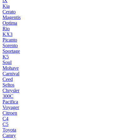
iX
Kia
Cerato
Magentis
Optima
Rio
KX3
Picanto
Sorento
Sportage
K5
Soul
Mohave
Carnival
Ceed
Seltos
Chrysler
300C
Pacifica
Voyager
Citroen
C4
C5
Toyota
Camry