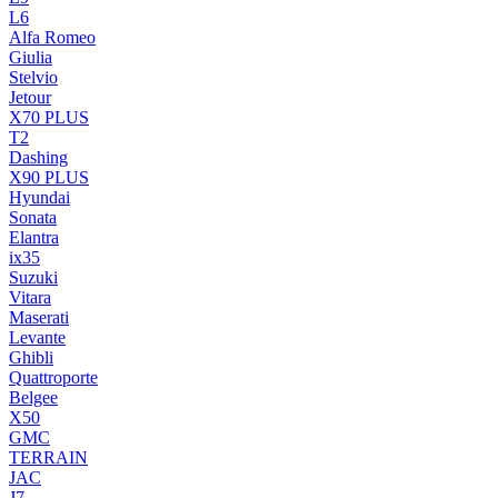
L6
Alfa Romeo
Giulia
Stelvio
Jetour
X70 PLUS
T2
Dashing
X90 PLUS
Hyundai
Sonata
Elantra
ix35
Suzuki
Vitara
Maserati
Levante
Ghibli
Quattroporte
Belgee
X50
GMC
TERRAIN
JAC
J7