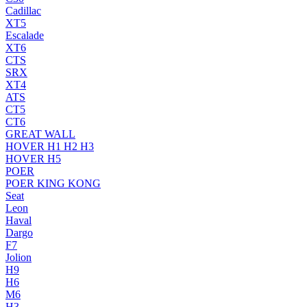
Cadillac
XT5
Escalade
XT6
CTS
SRX
XT4
ATS
CT5
CT6
GREAT WALL
HOVER H1 H2 H3
HOVER H5
POER
POER KING KONG
Seat
Leon
Haval
Dargo
F7
Jolion
H9
H6
M6
H3