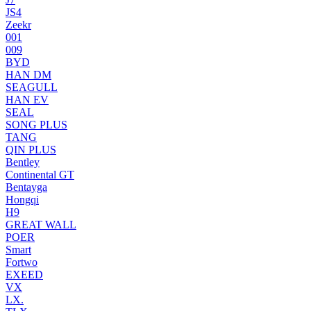
JS4
Zeekr
001
009
BYD
HAN DM
SEAGULL
HAN EV
SEAL
SONG PLUS
TANG
QIN PLUS
Bentley
Continental GT
Bentayga
Hongqi
H9
GREAT WALL
POER
Smart
Fortwo
EXEED
VX
LX.