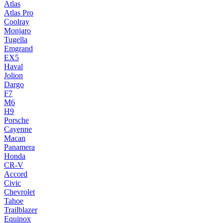
Atlas
Atlas Pro
Coolray
Monjaro
Tugella
Emgrand
EX5
Haval
Jolion
Dargo
F7
M6
H9
Porsche
Cayenne
Macan
Panamera
Honda
CR-V
Accord
Civic
Chevrolet
Tahoe
Trailblazer
Equinox