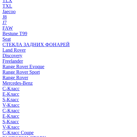
TLX
TXL
Jaecoo
J8
J7
FAW
Bestune T99
Seat
СТЕКЛА ЗАДНИХ ФОНАРЕЙ
Land Rover
Discovery
Freelander
Range Rover Evoque
Range Rover Sport
Range Rover
Mercedes-Benz
C-Класс
E-Класс
S-Класс
V-Класс
C-Класс
E-Класс
S-Класс
V-Класс
C-Класс Coupe