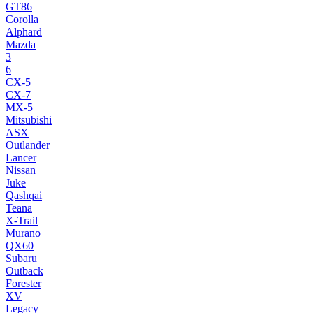
GT86
Corolla
Alphard
Mazda
3
6
CX-5
CX-7
MX-5
Mitsubishi
ASX
Outlander
Lancer
Nissan
Juke
Qashqai
Teana
X-Trail
Murano
QX60
Subaru
Outback
Forester
XV
Legacy