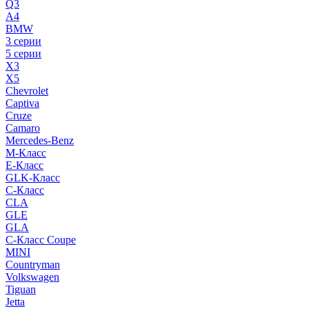
Q3
A4
BMW
3 серии
5 серии
X3
X5
Chevrolet
Captiva
Cruze
Camaro
Mercedes-Benz
M-Класс
E-Класс
GLK-Класс
C-Класс
CLA
GLE
GLA
C-Класс Coupe
MINI
Countryman
Volkswagen
Tiguan
Jetta