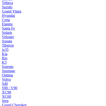
Tribeca
Suzuki
Grand Vitara
Hyundai
Creta
Elantra
Santa Fe
Solaris
Veloster
Sonata
Tiburon
ix35
Kia
Rio
K5
Sorento
Sportage
Optima
Volvo
S40
S90 / V90
XC90
XC60
Jeep
Grand Cherokee