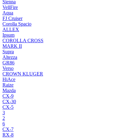
Sienna
VellFire
Aqua
FJ Cruiser
Corolla Spacio
ALLEX
Ipsum
COROLLA CROSS
MARK II
Supra
Altezza
GR86
Verso
CROWN KLUGER
HiAce
Raize
Mazda
CX-9
CX-30
CX-5
3
2
6
CX-7
RX-8