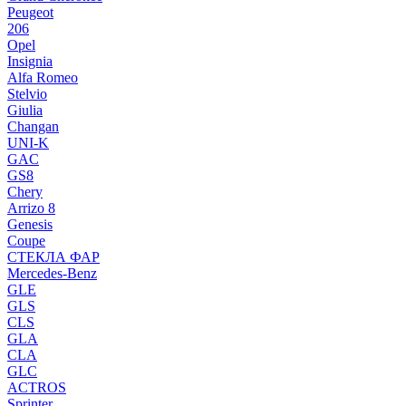
Peugeot
206
Opel
Insignia
Alfa Romeo
Stelvio
Giulia
Changan
UNI-K
GAC
GS8
Chery
Arrizo 8
Genesis
Coupe
СТЕКЛА ФАР
Mercedes-Benz
GLE
GLS
CLS
GLA
CLA
GLC
ACTROS
Sprinter