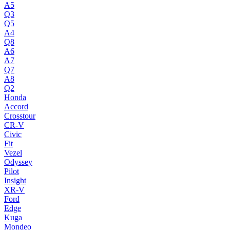
A5
Q3
Q5
A4
Q8
A6
A7
Q7
A8
Q2
Honda
Accord
Crosstour
CR-V
Civic
Fit
Vezel
Odyssey
Pilot
Insight
XR-V
Ford
Edge
Kuga
Mondeo