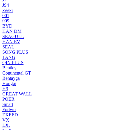
JS4
Zeekr
001
009
BYD
HAN DM
SEAGULL
HAN EV
SEAL
SONG PLUS
TANG
QIN PLUS
Bentley
Continental GT
Bentayga
Hongqi
H9
GREAT WALL
POER
Smart
Fortwo
EXEED
VX
LX.