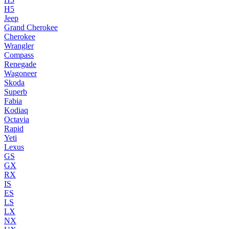
H5
Jeep
Grand Cherokee
Cherokee
Wrangler
Compass
Renegade
Wagoneer
Skoda
Superb
Fabia
Kodiaq
Octavia
Rapid
Yeti
Lexus
GS
GX
RX
IS
ES
LS
LX
NX