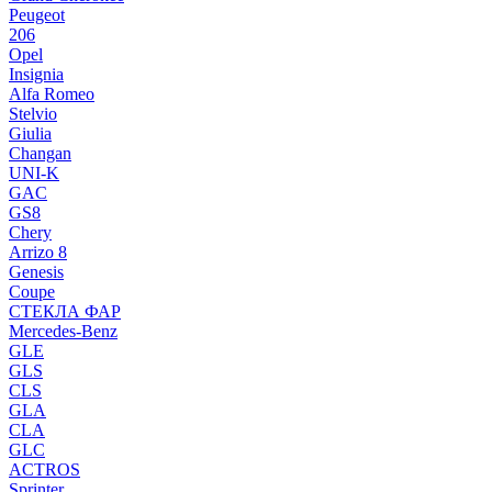
Peugeot
206
Opel
Insignia
Alfa Romeo
Stelvio
Giulia
Changan
UNI-K
GAC
GS8
Chery
Arrizo 8
Genesis
Coupe
СТЕКЛА ФАР
Mercedes-Benz
GLE
GLS
CLS
GLA
CLA
GLC
ACTROS
Sprinter