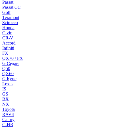
Passat
Passat CC
Golf
Teramont
Scirocco
Honda
Civic
CR-V
Accord
Infiniti
FX
QX70 / FX
G Cедан
Q50
QX60
G Купе
Lexus
IS
GS
RX
NX
Toyota
RAV4
Camry
C-HR