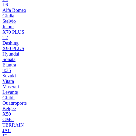
L6
Alfa Romeo
Giulia
Stelvio
Jetour
X70 PLUS
T2
Dashing
X90 PLUS
Hyundai
Sonata
Elantra
ix35
Suzuki
Vitara
Maserati
Levante
Ghibli
Quattroporte
Belgee
X50
GMC
TERRAIN
JAC
J7