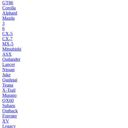
GT86
Corolla
Alphard
Mazda
3
6
CX-5
CX-7
MX-5
Mitsubishi
ASX
Outlander
Lancer
Nissan
Juke
Qashqai
Teana
X-Trail
Murano
QX60
Subaru
Outback
Forester
XV
Legacy