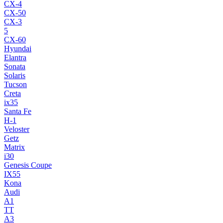
CX-4
CX-50
CX-3
5
CX-60
Hyundai
Elantra
Sonata
Solaris
Tucson
Creta
ix35
Santa Fe
H-1
Veloster
Getz
Matrix
i30
Genesis Coupe
IX55
Kona
Audi
A1
TT
A3