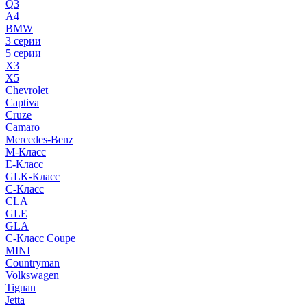
Q3
A4
BMW
3 серии
5 серии
X3
X5
Chevrolet
Captiva
Cruze
Camaro
Mercedes-Benz
M-Класс
E-Класс
GLK-Класс
C-Класс
CLA
GLE
GLA
C-Класс Coupe
MINI
Countryman
Volkswagen
Tiguan
Jetta