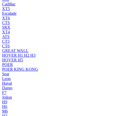
Cadillac
XT5
Escalade
XT6
CTS
SRX
XT4
ATS
CT5
CT6
GREAT WALL
HOVER H1 H2 H3
HOVER H5
POER
POER KING KONG
Seat
Leon
Haval
Dargo
F7
Jolion
H9
H6
M6
H3