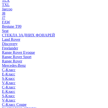
TLX
TXL
Jaecoo
J8
J7
FAW
Bestune T99
Seat
СТЕКЛА ЗАДНИХ ФОНАРЕЙ
Land Rover
Discovery
Freelander
Range Rover Evoque
Range Rover Sport
Range Rover
Mercedes-Benz
C-Класс
E-Класс
S-Класс
V-Класс
C-Класс
E-Класс
S-Класс
V-Класс
C-Класс Coupe