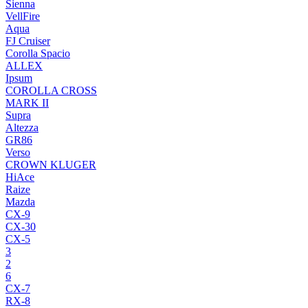
Sienna
VellFire
Aqua
FJ Cruiser
Corolla Spacio
ALLEX
Ipsum
COROLLA CROSS
MARK II
Supra
Altezza
GR86
Verso
CROWN KLUGER
HiAce
Raize
Mazda
CX-9
CX-30
CX-5
3
2
6
CX-7
RX-8