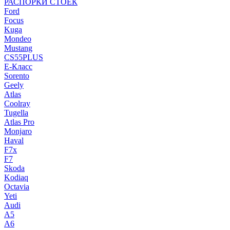
РАСПОРКИ СТОЕК
Ford
Focus
Kuga
Mondeo
Mustang
CS55PLUS
E-Класс
Sorento
Geely
Atlas
Coolray
Tugella
Atlas Pro
Monjaro
Haval
F7x
F7
Skoda
Kodiaq
Octavia
Yeti
Audi
A5
A6