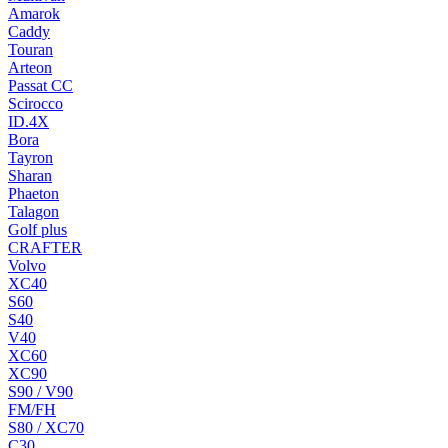
Amarok
Caddy
Touran
Arteon
Passat CC
Scirocco
ID.4X
Bora
Tayron
Sharan
Phaeton
Talagon
Golf plus
CRAFTER
Volvo
XC40
S60
S40
V40
XC60
XC90
S90 / V90
FM/FH
S80 / XC70
C30