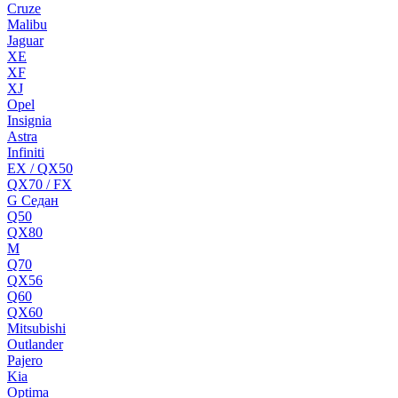
Cruze
Malibu
Jaguar
XE
XF
XJ
Opel
Insignia
Astra
Infiniti
EX / QX50
QX70 / FX
G Cедан
Q50
QX80
M
Q70
QX56
Q60
QX60
Mitsubishi
Outlander
Pajero
Kia
Optima