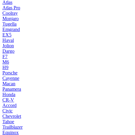
Atlas
Atlas Pro
Coolray
Monjaro
Tugella
Emgrand
EX5
Haval
Jolion
Dargo
F7
M6
H9
Porsche
Cayenne
Macan
Panamera
Honda
CR-V
Accord
Civic
Chevrolet
Tahoe
Trailblazer
Equinox