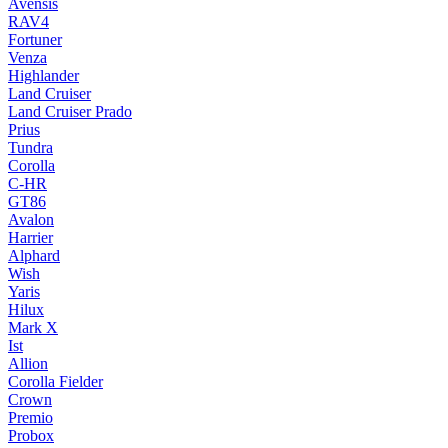
Avensis
RAV4
Fortuner
Venza
Highlander
Land Cruiser
Land Cruiser Prado
Prius
Tundra
Corolla
C-HR
GT86
Avalon
Harrier
Alphard
Wish
Yaris
Hilux
Mark X
Ist
Allion
Corolla Fielder
Crown
Premio
Probox