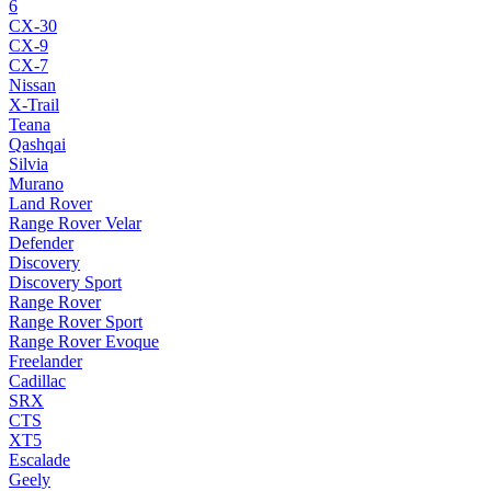
6
CX-30
CX-9
CX-7
Nissan
X-Trail
Teana
Qashqai
Silvia
Murano
Land Rover
Range Rover Velar
Defender
Discovery
Discovery Sport
Range Rover
Range Rover Sport
Range Rover Evoque
Freelander
Cadillac
SRX
CTS
XT5
Escalade
Geely