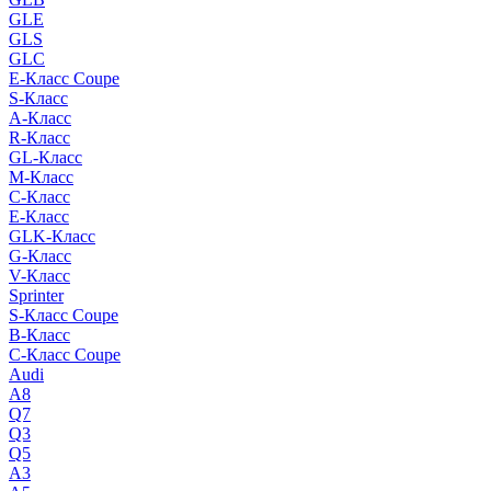
GLE
GLS
GLC
E-Класс Coupe
S-Класс
A-Класс
R-Класс
GL-Класс
M-Класс
C-Класс
E-Класс
GLK-Класс
G-Класс
V-Класс
Sprinter
S-Класс Сoupe
B-Класс
C-Класс Coupe
Audi
A8
Q7
Q3
Q5
A3