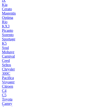
iX
Kia
Cerato
Magentis
Optima
Rio
KX3
Picanto
Sorento
Sportage
K5
Soul
Mohave
Carnival
Ceed
Seltos
Chrysler
300C
Pacifica
Voyager
Citroen
C4
C5
Toyota
Camry