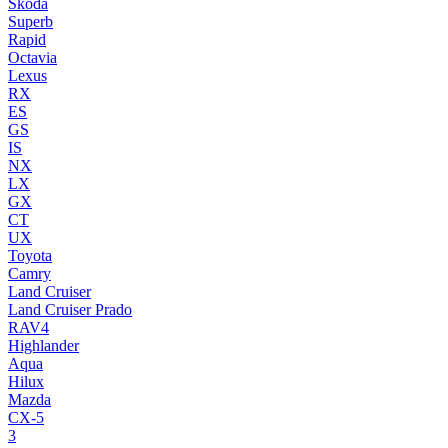
Skoda
Superb
Rapid
Octavia
Lexus
RX
ES
GS
IS
NX
LX
GX
CT
UX
Toyota
Camry
Land Cruiser
Land Cruiser Prado
RAV4
Highlander
Aqua
Hilux
Mazda
CX-5
3