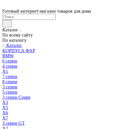
Готовый интернет-магазин товаров для дома
Каталог
По всему сайту
По каталогу
Каталог
КОРПУСА ФАР
BMW
6 серии
4 серии
X1
7 серии
8 серии
3 серии
5 серии
3 серии Coupe
X3
X5
X6
X7
3 серии GT
X2