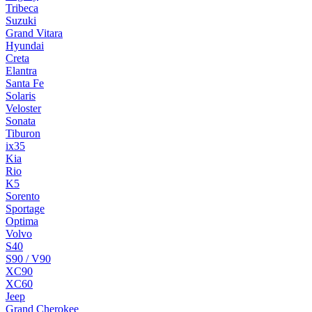
Tribeca
Suzuki
Grand Vitara
Hyundai
Creta
Elantra
Santa Fe
Solaris
Veloster
Sonata
Tiburon
ix35
Kia
Rio
K5
Sorento
Sportage
Optima
Volvo
S40
S90 / V90
XC90
XC60
Jeep
Grand Cherokee