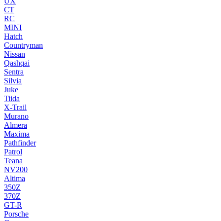
UX
CT
RC
MINI
Hatch
Countryman
Nissan
Qashqai
Sentra
Silvia
Juke
Tiida
X-Trail
Murano
Almera
Maxima
Pathfinder
Patrol
Teana
NV200
Altima
350Z
370Z
GT-R
Porsche