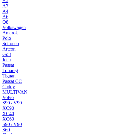
A5
A7
A4
A6
Q8
Volkswagen
Amarok
Polo
Scirocco
Arteon
Golf
Jetta
Passat
Touareg
Tiguan
Passat CC
Caddy
MULTIVAN
Volvo
S90 / V90
XC90
XC40
XC60
S90 / V90
S60