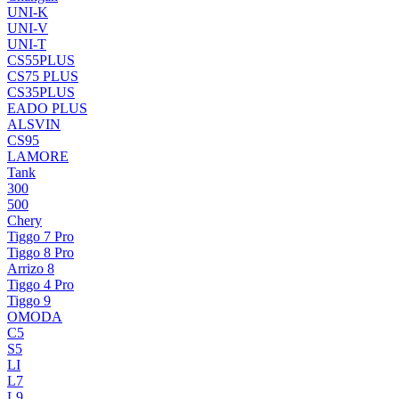
UNI-K
UNI-V
UNI-T
CS55PLUS
CS75 PLUS
CS35PLUS
EADO PLUS
ALSVIN
CS95
LAMORE
Tank
300
500
Chery
Tiggo 7 Pro
Tiggo 8 Pro
Arrizo 8
Tiggo 4 Pro
Tiggo 9
OMODA
C5
S5
LI
L7
L9