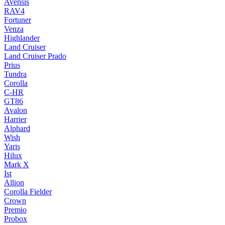
Avensis
RAV4
Fortuner
Venza
Highlander
Land Cruiser
Land Cruiser Prado
Prius
Tundra
Corolla
C-HR
GT86
Avalon
Harrier
Alphard
Wish
Yaris
Hilux
Mark X
Ist
Allion
Corolla Fielder
Crown
Premio
Probox