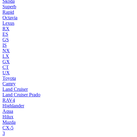
Skoda
Superb
Rapid
Octavia
Lexus
RX
ES
GS
IS
NX
LX
GX
CT
UX
Toyota
Camry
Land Cruiser
Land Cruiser Prado
RAV4
Highlander
Aqua
Hilux
Mazda
CX-5
3