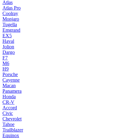
Atlas
Atlas Pro
Coolray
Monjaro
Tugella
Emgrand
EX5
Haval
Jolion
Dargo
F7
M6
H9
Porsche
Cayenne
Macan
Panamera
Honda
CR-V
Accord
Civic
Chevrolet
Tahoe
Trailblazer
Equinox