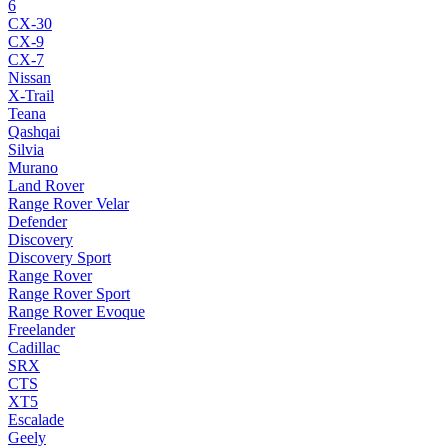
6
CX-30
CX-9
CX-7
Nissan
X-Trail
Teana
Qashqai
Silvia
Murano
Land Rover
Range Rover Velar
Defender
Discovery
Discovery Sport
Range Rover
Range Rover Sport
Range Rover Evoque
Freelander
Cadillac
SRX
CTS
XT5
Escalade
Geely