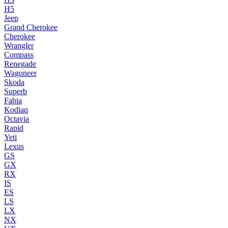
H5
Jeep
Grand Cherokee
Cherokee
Wrangler
Compass
Renegade
Wagoneer
Skoda
Superb
Fabia
Kodiaq
Octavia
Rapid
Yeti
Lexus
GS
GX
RX
IS
ES
LS
LX
NX