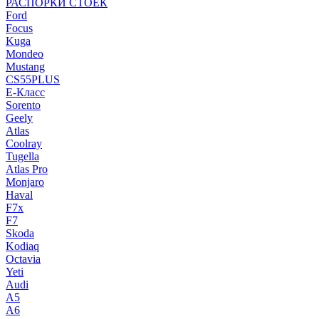
РАСПОРКИ СТОЕК
Ford
Focus
Kuga
Mondeo
Mustang
CS55PLUS
E-Класс
Sorento
Geely
Atlas
Coolray
Tugella
Atlas Pro
Monjaro
Haval
F7x
F7
Skoda
Kodiaq
Octavia
Yeti
Audi
A5
A6