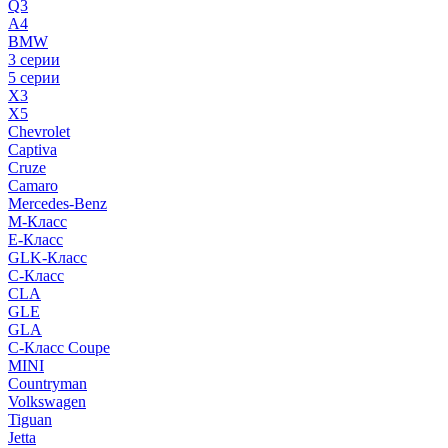
Q3
A4
BMW
3 серии
5 серии
X3
X5
Chevrolet
Captiva
Cruze
Camaro
Mercedes-Benz
M-Класс
E-Класс
GLK-Класс
C-Класс
CLA
GLE
GLA
C-Класс Coupe
MINI
Countryman
Volkswagen
Tiguan
Jetta