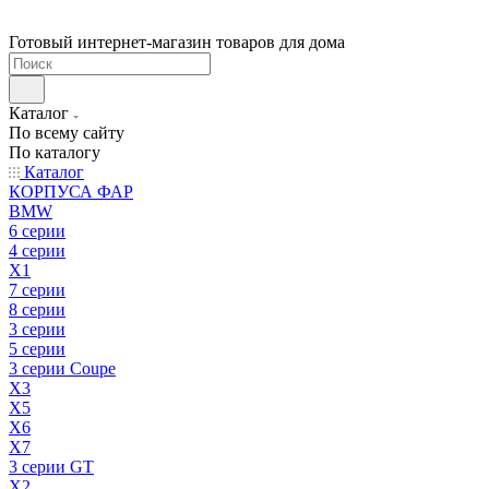
Готовый интернет-магазин товаров для дома
Каталог
По всему сайту
По каталогу
Каталог
КОРПУСА ФАР
BMW
6 серии
4 серии
X1
7 серии
8 серии
3 серии
5 серии
3 серии Coupe
X3
X5
X6
X7
3 серии GT
X2