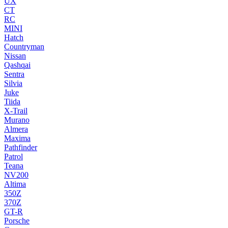
UX
CT
RC
MINI
Hatch
Countryman
Nissan
Qashqai
Sentra
Silvia
Juke
Tiida
X-Trail
Murano
Almera
Maxima
Pathfinder
Patrol
Teana
NV200
Altima
350Z
370Z
GT-R
Porsche