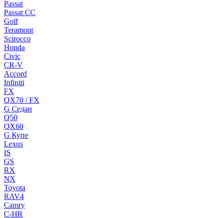
Passat
Passat CC
Golf
Teramont
Scirocco
Honda
Civic
CR-V
Accord
Infiniti
FX
QX70 / FX
G Cедан
Q50
QX60
G Купе
Lexus
IS
GS
RX
NX
Toyota
RAV4
Camry
C-HR