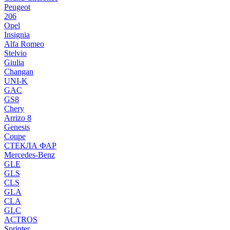
Peugeot
206
Opel
Insignia
Alfa Romeo
Stelvio
Giulia
Changan
UNI-K
GAC
GS8
Chery
Arrizo 8
Genesis
Coupe
СТЕКЛА ФАР
Mercedes-Benz
GLE
GLS
CLS
GLA
CLA
GLC
ACTROS
Sprinter