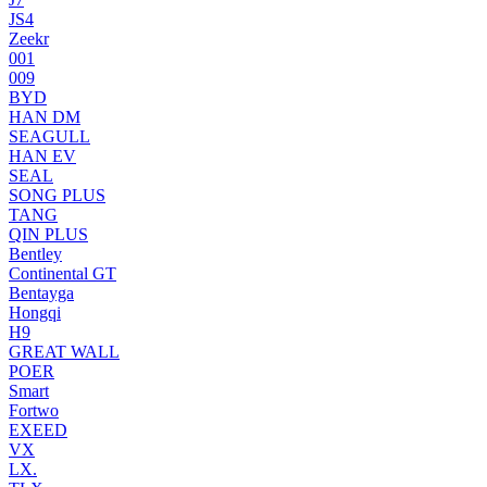
JS4
Zeekr
001
009
BYD
HAN DM
SEAGULL
HAN EV
SEAL
SONG PLUS
TANG
QIN PLUS
Bentley
Continental GT
Bentayga
Hongqi
H9
GREAT WALL
POER
Smart
Fortwo
EXEED
VX
LX.