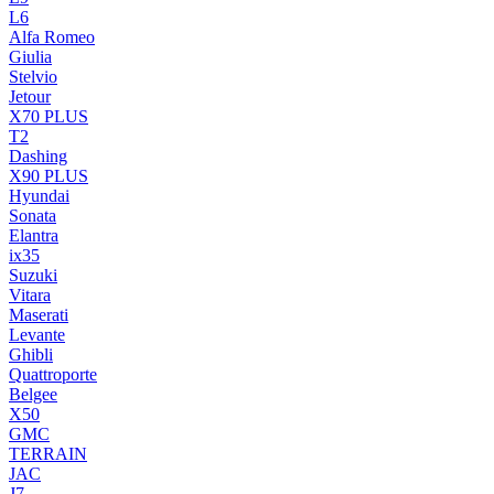
L6
Alfa Romeo
Giulia
Stelvio
Jetour
X70 PLUS
T2
Dashing
X90 PLUS
Hyundai
Sonata
Elantra
ix35
Suzuki
Vitara
Maserati
Levante
Ghibli
Quattroporte
Belgee
X50
GMC
TERRAIN
JAC
J7