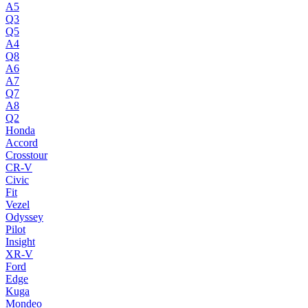
A5
Q3
Q5
A4
Q8
A6
A7
Q7
A8
Q2
Honda
Accord
Crosstour
CR-V
Civic
Fit
Vezel
Odyssey
Pilot
Insight
XR-V
Ford
Edge
Kuga
Mondeo