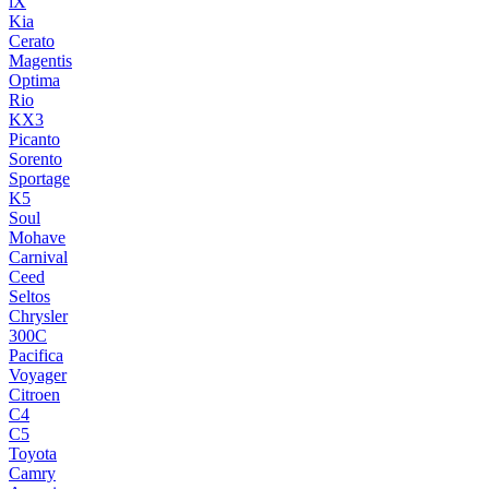
iX
Kia
Cerato
Magentis
Optima
Rio
KX3
Picanto
Sorento
Sportage
K5
Soul
Mohave
Carnival
Ceed
Seltos
Chrysler
300C
Pacifica
Voyager
Citroen
C4
C5
Toyota
Camry