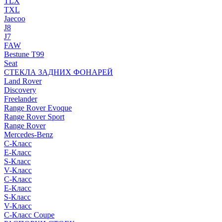
TLX
TXL
Jaecoo
J8
J7
FAW
Bestune T99
Seat
СТЕКЛА ЗАДНИХ ФОНАРЕЙ
Land Rover
Discovery
Freelander
Range Rover Evoque
Range Rover Sport
Range Rover
Mercedes-Benz
C-Класс
E-Класс
S-Класс
V-Класс
C-Класс
E-Класс
S-Класс
V-Класс
C-Класс Coupe