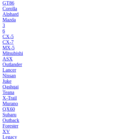
GT86
Corolla
Alphard
Mazda
3
6
CX-5
CX-7
MX-5
Mitsubishi
ASX
Outlander
Lancer
Nissan
Juke
Qashqai
Teana
X-Trail
Murano
QX60
Subaru
Outback
Forester
XV
Legacy