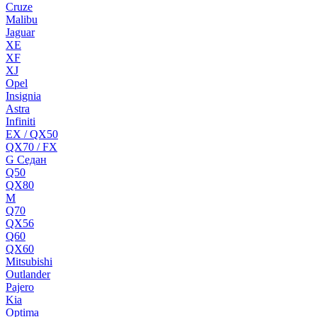
Cruze
Malibu
Jaguar
XE
XF
XJ
Opel
Insignia
Astra
Infiniti
EX / QX50
QX70 / FX
G Cедан
Q50
QX80
M
Q70
QX56
Q60
QX60
Mitsubishi
Outlander
Pajero
Kia
Optima