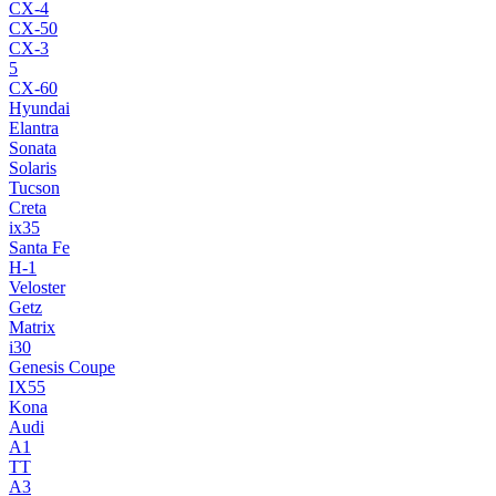
CX-4
CX-50
CX-3
5
CX-60
Hyundai
Elantra
Sonata
Solaris
Tucson
Creta
ix35
Santa Fe
H-1
Veloster
Getz
Matrix
i30
Genesis Coupe
IX55
Kona
Audi
A1
TT
A3