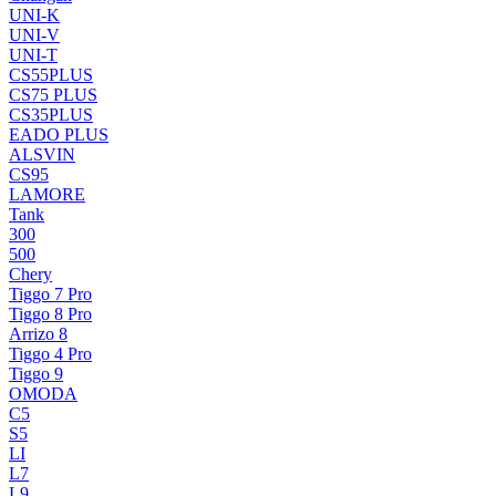
UNI-K
UNI-V
UNI-T
CS55PLUS
CS75 PLUS
CS35PLUS
EADO PLUS
ALSVIN
CS95
LAMORE
Tank
300
500
Chery
Tiggo 7 Pro
Tiggo 8 Pro
Arrizo 8
Tiggo 4 Pro
Tiggo 9
OMODA
C5
S5
LI
L7
L9