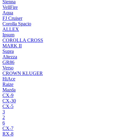
Sienna
VellFire
Aqua
FJ Cruiser
Corolla Spacio
ALLEX
Ipsum
COROLLA CROSS
MARK II
Supra
Altezza
GR86
Verso
CROWN KLUGER
HiAce
Raize
Mazda
CX-9
CX-30
CX-5
3
2
6
CX-7
RX-8