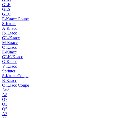
GLE
GLS
GLC
E-Класс Coupe
S-Класс
A-Класс
R-Класс
GL-Класс
M-Класс
C-Класс
E-Класс
GLK-Класс
G-Класс
V-Класс
Sprinter
S-Класс Сoupe
B-Класс
C-Класс Coupe
Audi
A8
Q7
Q3
Q5
A3