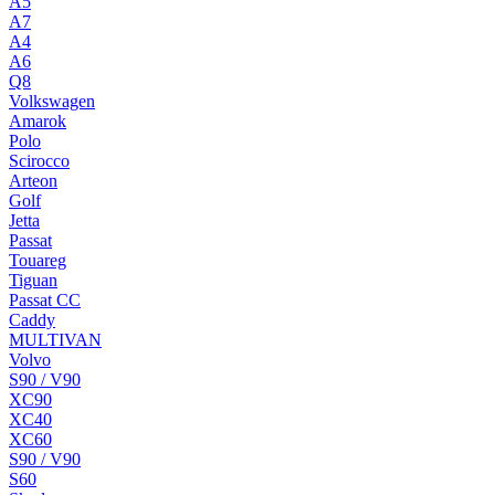
A5
A7
A4
A6
Q8
Volkswagen
Amarok
Polo
Scirocco
Arteon
Golf
Jetta
Passat
Touareg
Tiguan
Passat CC
Caddy
MULTIVAN
Volvo
S90 / V90
XC90
XC40
XC60
S90 / V90
S60