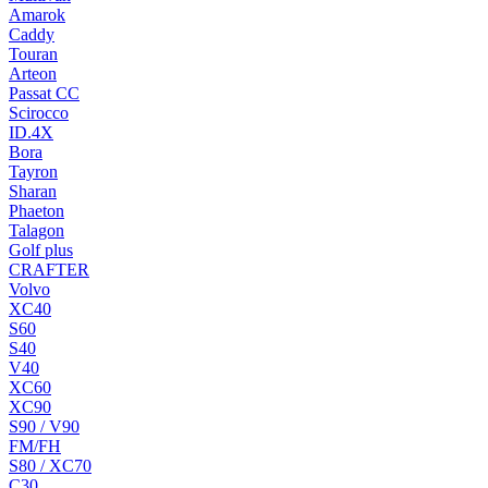
Amarok
Caddy
Touran
Arteon
Passat CC
Scirocco
ID.4X
Bora
Tayron
Sharan
Phaeton
Talagon
Golf plus
CRAFTER
Volvo
XC40
S60
S40
V40
XC60
XC90
S90 / V90
FM/FH
S80 / XC70
C30