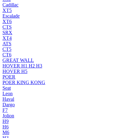
Cadillac
XT5
Escalade
XT6
CTS
SRX
XT4
ATS
CT5
CT6
GREAT WALL
HOVER H1 H2 H3
HOVER H5
POER
POER KING KONG
Seat
Leon
Haval
Dargo
F7
Jolion
H9
H6
M6
H3