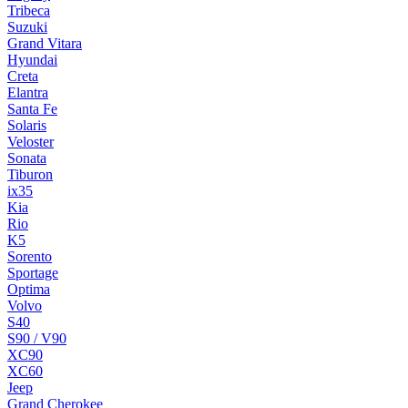
Tribeca
Suzuki
Grand Vitara
Hyundai
Creta
Elantra
Santa Fe
Solaris
Veloster
Sonata
Tiburon
ix35
Kia
Rio
K5
Sorento
Sportage
Optima
Volvo
S40
S90 / V90
XC90
XC60
Jeep
Grand Cherokee