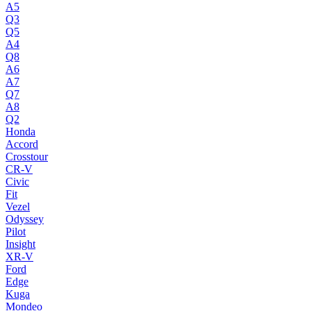
A5
Q3
Q5
A4
Q8
A6
A7
Q7
A8
Q2
Honda
Accord
Crosstour
CR-V
Civic
Fit
Vezel
Odyssey
Pilot
Insight
XR-V
Ford
Edge
Kuga
Mondeo