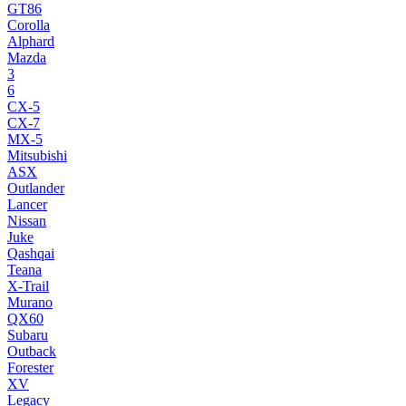
GT86
Corolla
Alphard
Mazda
3
6
CX-5
CX-7
MX-5
Mitsubishi
ASX
Outlander
Lancer
Nissan
Juke
Qashqai
Teana
X-Trail
Murano
QX60
Subaru
Outback
Forester
XV
Legacy