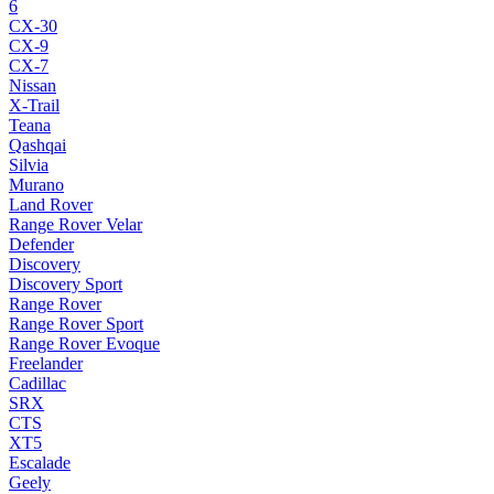
6
CX-30
CX-9
CX-7
Nissan
X-Trail
Teana
Qashqai
Silvia
Murano
Land Rover
Range Rover Velar
Defender
Discovery
Discovery Sport
Range Rover
Range Rover Sport
Range Rover Evoque
Freelander
Cadillac
SRX
CTS
XT5
Escalade
Geely