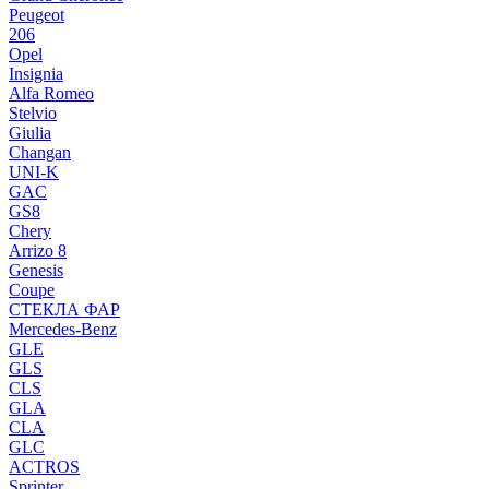
Peugeot
206
Opel
Insignia
Alfa Romeo
Stelvio
Giulia
Changan
UNI-K
GAC
GS8
Chery
Arrizo 8
Genesis
Coupe
СТЕКЛА ФАР
Mercedes-Benz
GLE
GLS
CLS
GLA
CLA
GLC
ACTROS
Sprinter