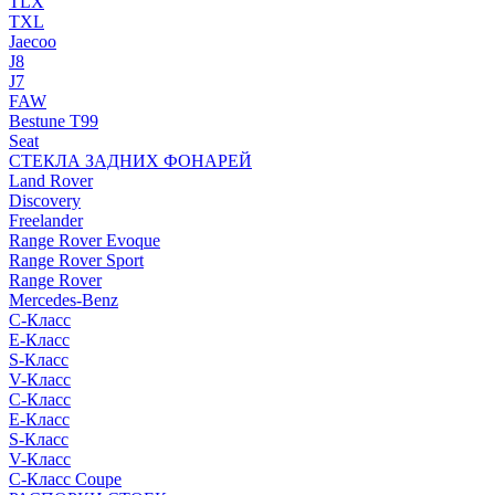
TLX
TXL
Jaecoo
J8
J7
FAW
Bestune T99
Seat
СТЕКЛА ЗАДНИХ ФОНАРЕЙ
Land Rover
Discovery
Freelander
Range Rover Evoque
Range Rover Sport
Range Rover
Mercedes-Benz
C-Класс
E-Класс
S-Класс
V-Класс
C-Класс
E-Класс
S-Класс
V-Класс
C-Класс Coupe