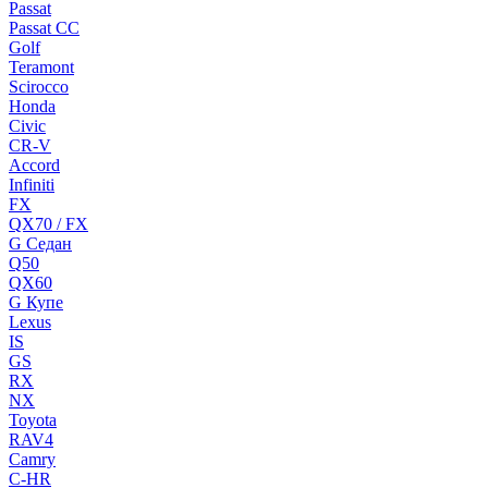
Passat
Passat CC
Golf
Teramont
Scirocco
Honda
Civic
CR-V
Accord
Infiniti
FX
QX70 / FX
G Cедан
Q50
QX60
G Купе
Lexus
IS
GS
RX
NX
Toyota
RAV4
Camry
C-HR