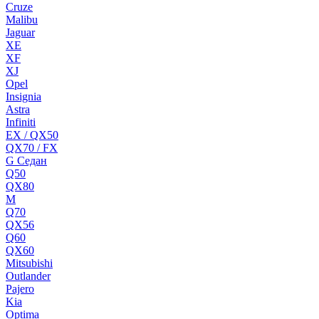
Cruze
Malibu
Jaguar
XE
XF
XJ
Opel
Insignia
Astra
Infiniti
EX / QX50
QX70 / FX
G Cедан
Q50
QX80
M
Q70
QX56
Q60
QX60
Mitsubishi
Outlander
Pajero
Kia
Optima