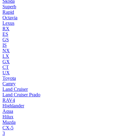
Skoda
Superb
Rapid
Octavia
Lexus
RX
ES
GS
IS
NX
LX
GX
CT
UX
Toyota
Camry
Land Cruiser
Land Cruiser Prado
RAV4
Highlander
Aqua
Hilux
Mazda
CX-5
3