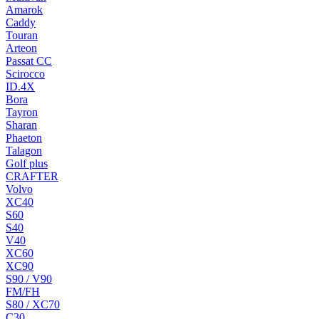
Amarok
Caddy
Touran
Arteon
Passat CC
Scirocco
ID.4X
Bora
Tayron
Sharan
Phaeton
Talagon
Golf plus
CRAFTER
Volvo
XC40
S60
S40
V40
XC60
XC90
S90 / V90
FM/FH
S80 / XC70
C30