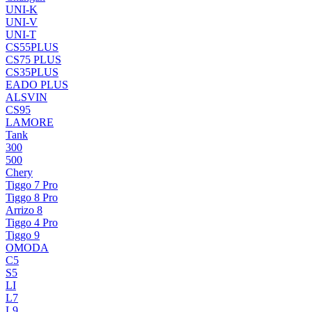
UNI-K
UNI-V
UNI-T
CS55PLUS
CS75 PLUS
CS35PLUS
EADO PLUS
ALSVIN
CS95
LAMORE
Tank
300
500
Chery
Tiggo 7 Pro
Tiggo 8 Pro
Arrizo 8
Tiggo 4 Pro
Tiggo 9
OMODA
C5
S5
LI
L7
L9