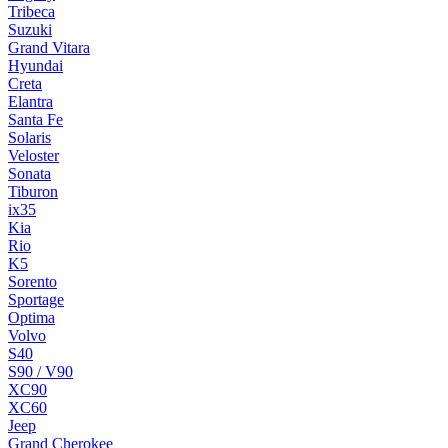
Tribeca
Suzuki
Grand Vitara
Hyundai
Creta
Elantra
Santa Fe
Solaris
Veloster
Sonata
Tiburon
ix35
Kia
Rio
K5
Sorento
Sportage
Optima
Volvo
S40
S90 / V90
XC90
XC60
Jeep
Grand Cherokee