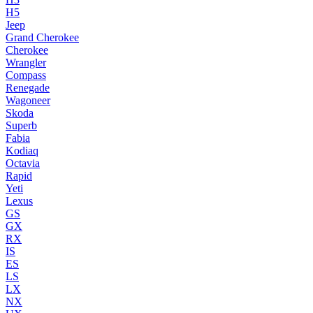
H5
Jeep
Grand Cherokee
Cherokee
Wrangler
Compass
Renegade
Wagoneer
Skoda
Superb
Fabia
Kodiaq
Octavia
Rapid
Yeti
Lexus
GS
GX
RX
IS
ES
LS
LX
NX