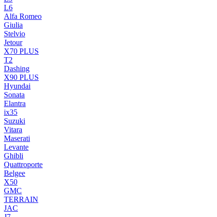
L6
Alfa Romeo
Giulia
Stelvio
Jetour
X70 PLUS
T2
Dashing
X90 PLUS
Hyundai
Sonata
Elantra
ix35
Suzuki
Vitara
Maserati
Levante
Ghibli
Quattroporte
Belgee
X50
GMC
TERRAIN
JAC
J7