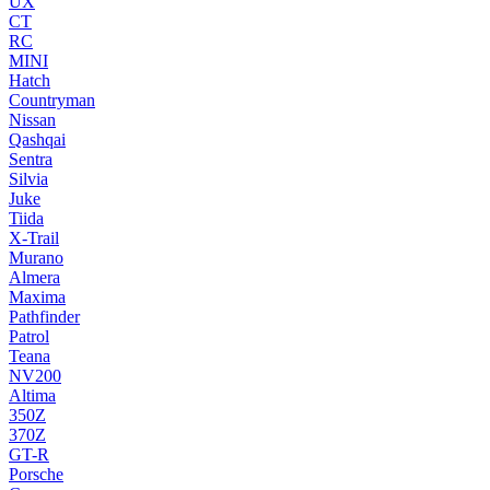
UX
CT
RC
MINI
Hatch
Countryman
Nissan
Qashqai
Sentra
Silvia
Juke
Tiida
X-Trail
Murano
Almera
Maxima
Pathfinder
Patrol
Teana
NV200
Altima
350Z
370Z
GT-R
Porsche