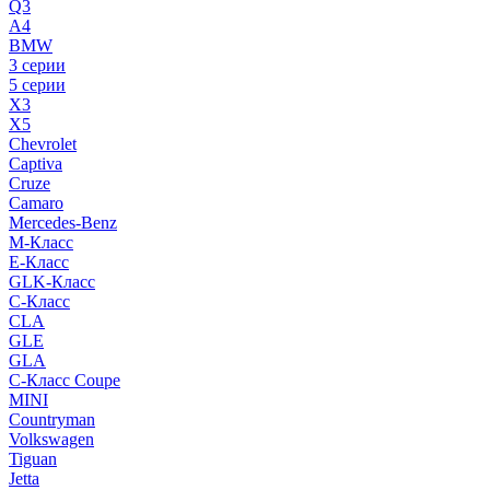
Q3
A4
BMW
3 серии
5 серии
X3
X5
Chevrolet
Captiva
Cruze
Camaro
Mercedes-Benz
M-Класс
E-Класс
GLK-Класс
C-Класс
CLA
GLE
GLA
C-Класс Coupe
MINI
Countryman
Volkswagen
Tiguan
Jetta