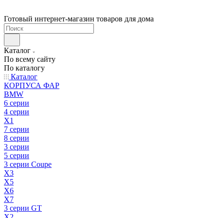
Готовый интернет-магазин товаров для дома
Каталог
По всему сайту
По каталогу
Каталог
КОРПУСА ФАР
BMW
6 серии
4 серии
X1
7 серии
8 серии
3 серии
5 серии
3 серии Coupe
X3
X5
X6
X7
3 серии GT
X2