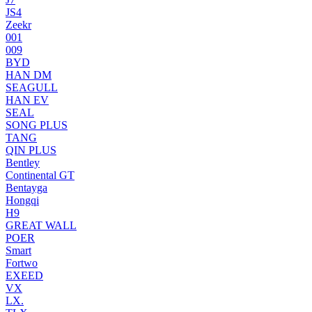
JS4
Zeekr
001
009
BYD
HAN DM
SEAGULL
HAN EV
SEAL
SONG PLUS
TANG
QIN PLUS
Bentley
Continental GT
Bentayga
Hongqi
H9
GREAT WALL
POER
Smart
Fortwo
EXEED
VX
LX.