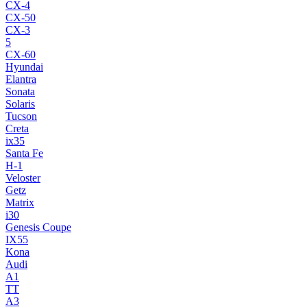
CX-4
CX-50
CX-3
5
CX-60
Hyundai
Elantra
Sonata
Solaris
Tucson
Creta
ix35
Santa Fe
H-1
Veloster
Getz
Matrix
i30
Genesis Coupe
IX55
Kona
Audi
A1
TT
A3