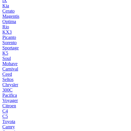
iX
Kia
Cerato
Magentis
Optima
Rio
KX3
Picanto
Sorento
Sportage
K5
Soul
Mohave
Carnival
Ceed
Seltos
Chrysler
300C
Pacifica
Voyager
Citroen
C4
C5
Toyota
Camry