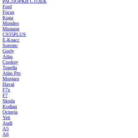
РАСПОРКИ СТОЕК
Ford
Focus
Kuga
Mondeo
Mustang
CS55PLUS
E-Класс
Sorento
Geely
Atlas
Coolray
Tugella
Atlas Pro
Monjaro
Haval
F7x
F7
Skoda
Kodiaq
Octavia
Yeti
Audi
A5
A6