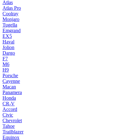
Atlas
Atlas Pro
Coolray
Monjaro
Tugella
Emgrand
EX5
Haval
Jolion
Dargo
F7
M6
H9
Porsche
Cayenne
Macan
Panamera
Honda
CR-V
Accord
Civic
Chevrolet
Tahoe
Trailblazer
Equinox