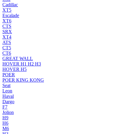
Cadillac
XT5
Escalade
XT6
CTS
SRX
XT4
ATS
CT5
CT6
GREAT WALL
HOVER H1 H2 H3
HOVER H5
POER
POER KING KONG
Seat
Leon
Haval
Dargo
F7
Jolion
H9
H6
M6
H3