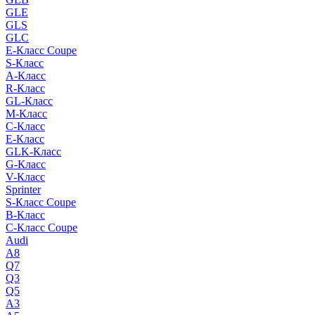
GLE
GLS
GLC
E-Класс Coupe
S-Класс
A-Класс
R-Класс
GL-Класс
M-Класс
C-Класс
E-Класс
GLK-Класс
G-Класс
V-Класс
Sprinter
S-Класс Сoupe
B-Класс
C-Класс Coupe
Audi
A8
Q7
Q3
Q5
A3