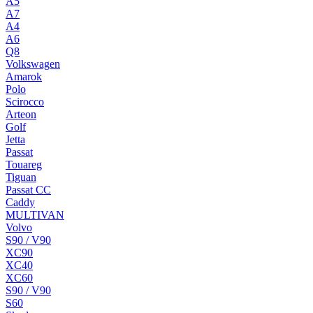
A5
A7
A4
A6
Q8
Volkswagen
Amarok
Polo
Scirocco
Arteon
Golf
Jetta
Passat
Touareg
Tiguan
Passat CC
Caddy
MULTIVAN
Volvo
S90 / V90
XC90
XC40
XC60
S90 / V90
S60