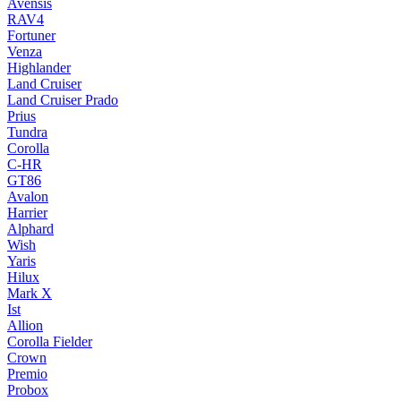
Avensis
RAV4
Fortuner
Venza
Highlander
Land Cruiser
Land Cruiser Prado
Prius
Tundra
Corolla
C-HR
GT86
Avalon
Harrier
Alphard
Wish
Yaris
Hilux
Mark X
Ist
Allion
Corolla Fielder
Crown
Premio
Probox