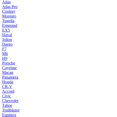
Atlas
Atlas Pro
Coolray
Monjaro
Tugella
Emgrand
EX5
Haval
Jolion
Dargo
F7
M6
H9
Porsche
Cayenne
Macan
Panamera
Honda
CR-V
Accord
Civic
Chevrolet
Tahoe
Trailblazer
Equinox