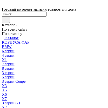
Готовый интернет-магазин товаров для дома
Каталог
По всему сайту
По каталогу
Каталог
КОРПУСА ФАР
BMW
6 серии
4 серии
X1
7 серии
8 серии
3 серии
5 серии
3 серии Coupe
X3
X5
X6
X7
3 серии GT
X2