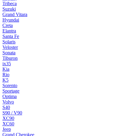
Tribeca
Suzuki
Grand Vitara
Hyundai
Creta
Elantra
Santa Fe
Solaris
Veloster
Sonata
Tiburon
ix35
Kia
Rio
K5
Sorento
Sportage
Optima
Volvo
S40
S90 / V90
XC90
XC60
Jeep
Grand Cherokee