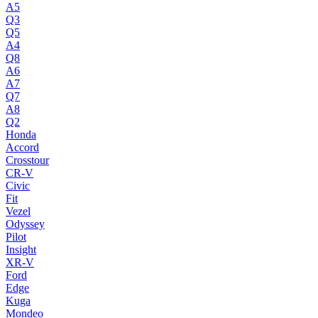
A5
Q3
Q5
A4
Q8
A6
A7
Q7
A8
Q2
Honda
Accord
Crosstour
CR-V
Civic
Fit
Vezel
Odyssey
Pilot
Insight
XR-V
Ford
Edge
Kuga
Mondeo