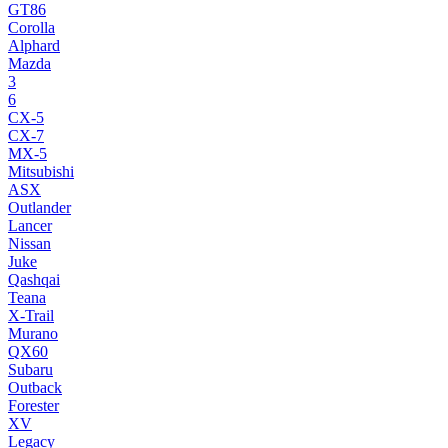
GT86
Corolla
Alphard
Mazda
3
6
CX-5
CX-7
MX-5
Mitsubishi
ASX
Outlander
Lancer
Nissan
Juke
Qashqai
Teana
X-Trail
Murano
QX60
Subaru
Outback
Forester
XV
Legacy