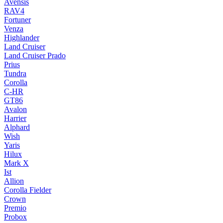
Avensis
RAV4
Fortuner
Venza
Highlander
Land Cruiser
Land Cruiser Prado
Prius
Tundra
Corolla
C-HR
GT86
Avalon
Harrier
Alphard
Wish
Yaris
Hilux
Mark X
Ist
Allion
Corolla Fielder
Crown
Premio
Probox