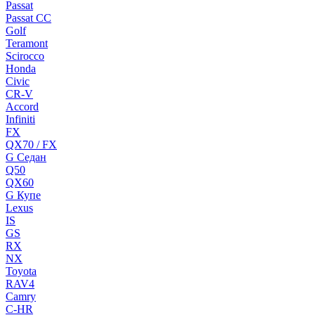
Passat
Passat CC
Golf
Teramont
Scirocco
Honda
Civic
CR-V
Accord
Infiniti
FX
QX70 / FX
G Cедан
Q50
QX60
G Купе
Lexus
IS
GS
RX
NX
Toyota
RAV4
Camry
C-HR