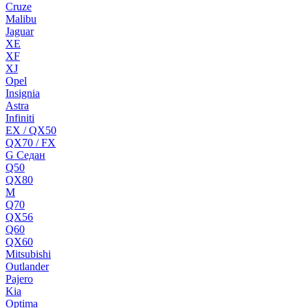
Cruze
Malibu
Jaguar
XE
XF
XJ
Opel
Insignia
Astra
Infiniti
EX / QX50
QX70 / FX
G Cедан
Q50
QX80
M
Q70
QX56
Q60
QX60
Mitsubishi
Outlander
Pajero
Kia
Optima