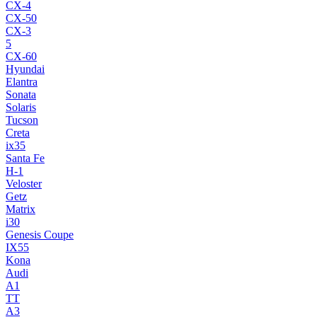
CX-4
CX-50
CX-3
5
CX-60
Hyundai
Elantra
Sonata
Solaris
Tucson
Creta
ix35
Santa Fe
H-1
Veloster
Getz
Matrix
i30
Genesis Coupe
IX55
Kona
Audi
A1
TT
A3