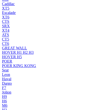
Cadillac
XT5
Escalade
XT6
CTS
SRX
XT4
ATS
CT5
CT6
GREAT WALL
HOVER H1 H2 H3
HOVER H5
POER
POER KING KONG
Seat
Leon
Haval
Dargo
F7
Jolion
H9
H6
M6
H3