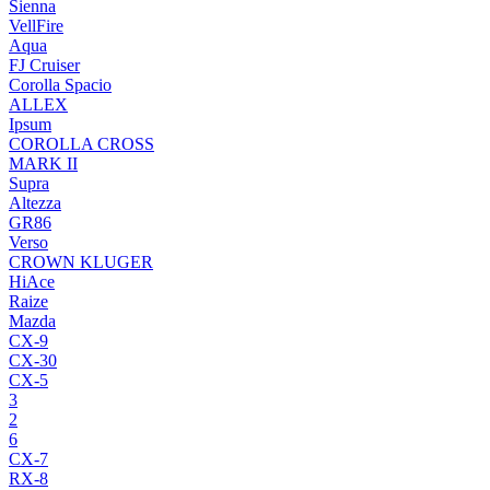
Sienna
VellFire
Aqua
FJ Cruiser
Corolla Spacio
ALLEX
Ipsum
COROLLA CROSS
MARK II
Supra
Altezza
GR86
Verso
CROWN KLUGER
HiAce
Raize
Mazda
CX-9
CX-30
CX-5
3
2
6
CX-7
RX-8