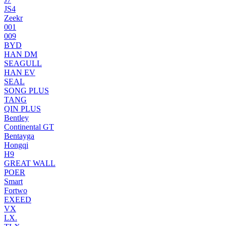
JS4
Zeekr
001
009
BYD
HAN DM
SEAGULL
HAN EV
SEAL
SONG PLUS
TANG
QIN PLUS
Bentley
Continental GT
Bentayga
Hongqi
H9
GREAT WALL
POER
Smart
Fortwo
EXEED
VX
LX.