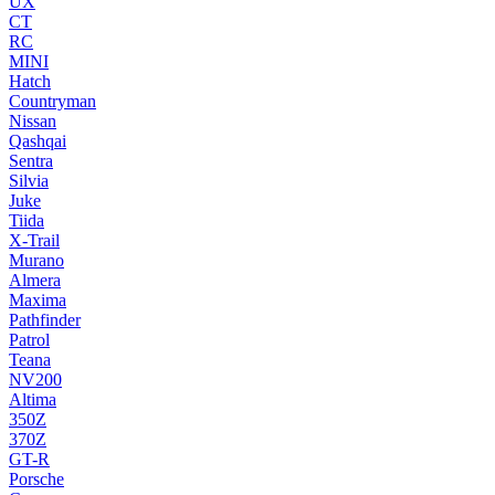
UX
CT
RC
MINI
Hatch
Countryman
Nissan
Qashqai
Sentra
Silvia
Juke
Tiida
X-Trail
Murano
Almera
Maxima
Pathfinder
Patrol
Teana
NV200
Altima
350Z
370Z
GT-R
Porsche