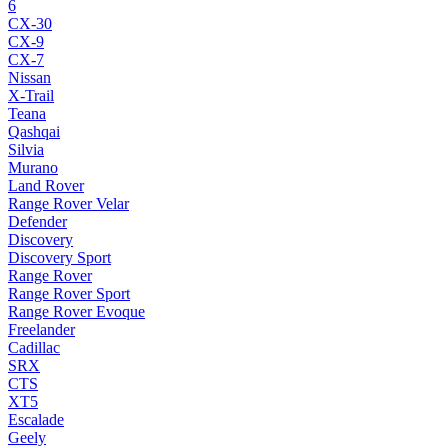
6
CX-30
CX-9
CX-7
Nissan
X-Trail
Teana
Qashqai
Silvia
Murano
Land Rover
Range Rover Velar
Defender
Discovery
Discovery Sport
Range Rover
Range Rover Sport
Range Rover Evoque
Freelander
Cadillac
SRX
CTS
XT5
Escalade
Geely