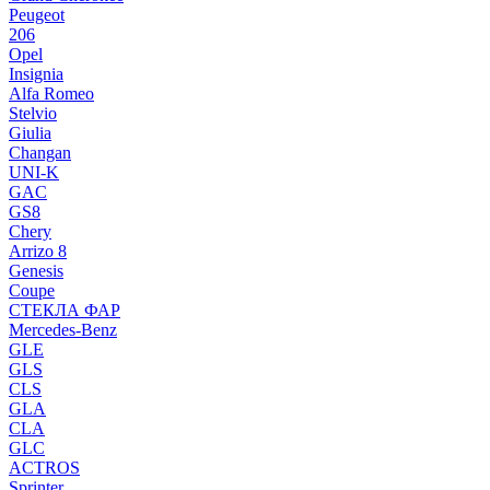
Peugeot
206
Opel
Insignia
Alfa Romeo
Stelvio
Giulia
Changan
UNI-K
GAC
GS8
Chery
Arrizo 8
Genesis
Coupe
СТЕКЛА ФАР
Mercedes-Benz
GLE
GLS
CLS
GLA
CLA
GLC
ACTROS
Sprinter