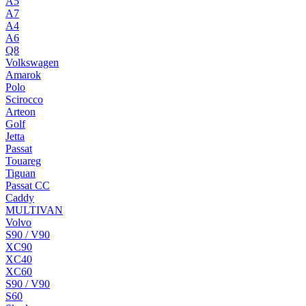
A5
A7
A4
A6
Q8
Volkswagen
Amarok
Polo
Scirocco
Arteon
Golf
Jetta
Passat
Touareg
Tiguan
Passat CC
Caddy
MULTIVAN
Volvo
S90 / V90
XC90
XC40
XC60
S90 / V90
S60