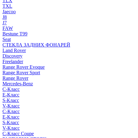
TLX
TXL
Jaecoo
J8
J7
FAW
Bestune T99
Seat
СТЕКЛА ЗАДНИХ ФОНАРЕЙ
Land Rover
Discovery
Freelander
Range Rover Evoque
Range Rover Sport
Range Rover
Mercedes-Benz
C-Класс
E-Класс
S-Класс
V-Класс
C-Класс
E-Класс
S-Класс
V-Класс
C-Класс Coupe