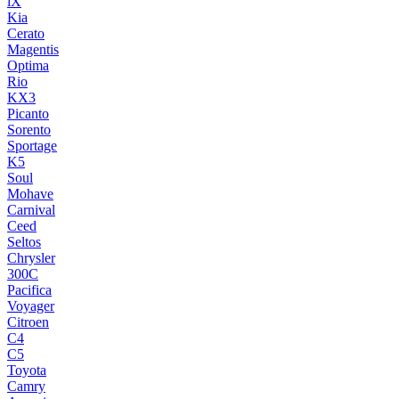
iX
Kia
Cerato
Magentis
Optima
Rio
KX3
Picanto
Sorento
Sportage
K5
Soul
Mohave
Carnival
Ceed
Seltos
Chrysler
300C
Pacifica
Voyager
Citroen
C4
C5
Toyota
Camry