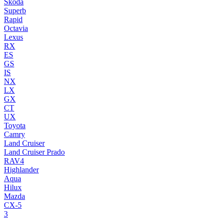
Skoda
Superb
Rapid
Octavia
Lexus
RX
ES
GS
IS
NX
LX
GX
CT
UX
Toyota
Camry
Land Cruiser
Land Cruiser Prado
RAV4
Highlander
Aqua
Hilux
Mazda
CX-5
3