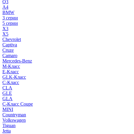
Q3
A4
BMW
3 серии
5 серии
X3
X5
Chevrolet
Captiva
Cruze
Camaro
Mercedes-Benz
M-Класс
E-Класс
GLK-Класс
C-Класс
CLA
GLE
GLA
C-Класс Coupe
MINI
Countryman
Volkswagen
Tiguan
Jetta