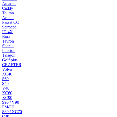
Amarok
Caddy
Touran
Arteon
Passat CC
Scirocco
ID.4X
Bora
Tayron
Sharan
Phaeton
Talagon
Golf plus
CRAFTER
Volvo
XC40
S60
S40
V40
XC60
XC90
S90 / V90
FM/FH
S80 / XC70
C30