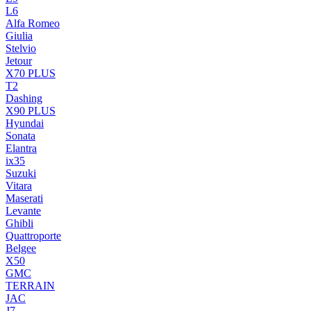
L6
Alfa Romeo
Giulia
Stelvio
Jetour
X70 PLUS
T2
Dashing
X90 PLUS
Hyundai
Sonata
Elantra
ix35
Suzuki
Vitara
Maserati
Levante
Ghibli
Quattroporte
Belgee
X50
GMC
TERRAIN
JAC
J7