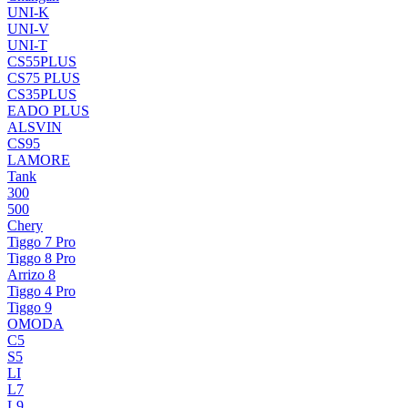
UNI-K
UNI-V
UNI-T
CS55PLUS
CS75 PLUS
CS35PLUS
EADO PLUS
ALSVIN
CS95
LAMORE
Tank
300
500
Chery
Tiggo 7 Pro
Tiggo 8 Pro
Arrizo 8
Tiggo 4 Pro
Tiggo 9
OMODA
C5
S5
LI
L7
L9