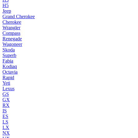
H5
Jeep
Grand Cherokee
Cherokee
Wrangler
Compass
Renegade
Wagoneer
Skoda
Superb
Fabia
Kodiaq
Octavia
Rapid
Yeti
Lexus
GS
GX
RX
IS
ES
LS
LX
NX