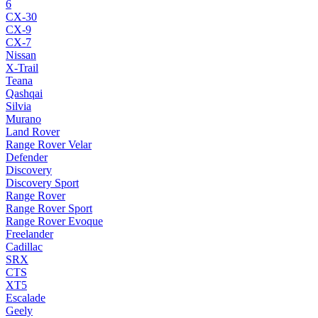
6
CX-30
CX-9
CX-7
Nissan
X-Trail
Teana
Qashqai
Silvia
Murano
Land Rover
Range Rover Velar
Defender
Discovery
Discovery Sport
Range Rover
Range Rover Sport
Range Rover Evoque
Freelander
Cadillac
SRX
CTS
XT5
Escalade
Geely