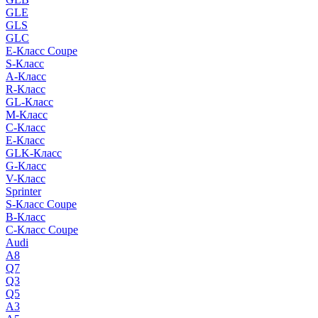
GLE
GLS
GLC
E-Класс Coupe
S-Класс
A-Класс
R-Класс
GL-Класс
M-Класс
C-Класс
E-Класс
GLK-Класс
G-Класс
V-Класс
Sprinter
S-Класс Сoupe
B-Класс
C-Класс Coupe
Audi
A8
Q7
Q3
Q5
A3