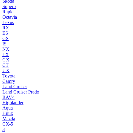
Skoda
Superb
Rapid
Octavia
Lexus
RX
ES
GS
IS
NX
LX
GX
CT
UX
Toyota
Camry
Land Cruiser
Land Cruiser Prado
RAV4
Highlander
Aqua
Hilux
Mazda
CX-5
3