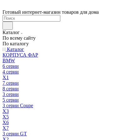
Готовый интернет-магазин товаров для дома
Каталог
По всему сайту
По каталогу
Каталог
КОРПУСА ФАР
BMW
6 серии
4 серии
X1
7 серии
8 серии
3 серии
5 серии
3 серии Coupe
X3
X5
X6
X7
3 серии GT
X2