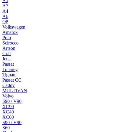
A5
A7
A4
A6
Q8
Volkswagen
Amarok
Polo
Scirocco
Arteon
Golf
Jetta
Passat
Touareg
Tiguan
Passat CC
Caddy
MULTIVAN
Volvo
S90 / V90
XC90
XC40
XC60
S90 / V90
S60