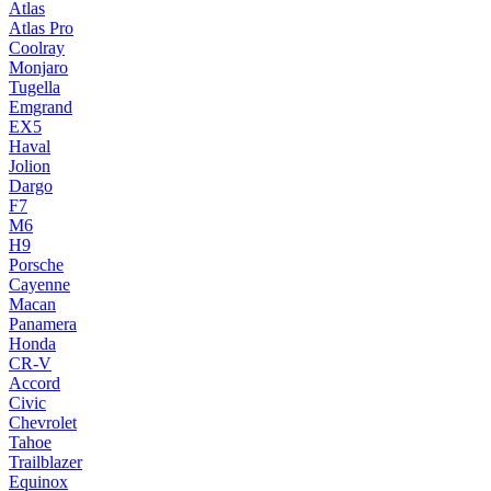
Atlas
Atlas Pro
Coolray
Monjaro
Tugella
Emgrand
EX5
Haval
Jolion
Dargo
F7
M6
H9
Porsche
Cayenne
Macan
Panamera
Honda
CR-V
Accord
Civic
Chevrolet
Tahoe
Trailblazer
Equinox