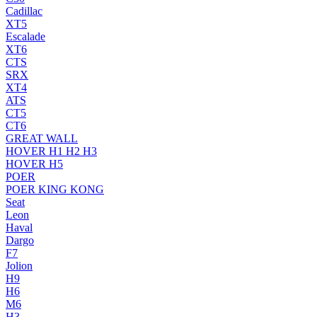
Cadillac
XT5
Escalade
XT6
CTS
SRX
XT4
ATS
CT5
CT6
GREAT WALL
HOVER H1 H2 H3
HOVER H5
POER
POER KING KONG
Seat
Leon
Haval
Dargo
F7
Jolion
H9
H6
M6
H3