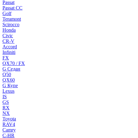
Passat
Passat CC
Golf
Teramont
Scirocco
Honda
Civic
CR-V
Accord
Infiniti
FX
QX70 / FX
G Cедан
Q50
QX60
G Купе
Lexus
IS
GS
RX
NX
Toyota
RAV4
Camry
C-HR