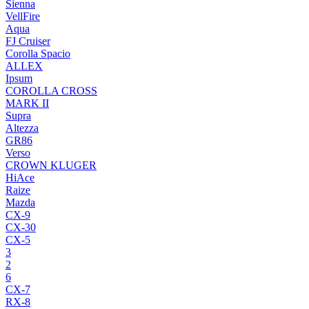
Sienna
VellFire
Aqua
FJ Cruiser
Corolla Spacio
ALLEX
Ipsum
COROLLA CROSS
MARK II
Supra
Altezza
GR86
Verso
CROWN KLUGER
HiAce
Raize
Mazda
CX-9
CX-30
CX-5
3
2
6
CX-7
RX-8