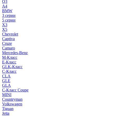
Q3
A4
BMW
3 серии
5 серии
X3
X5
Chevrolet
Captiva
Cruze
Camaro
Mercedes-Benz
M-Класс
E-Класс
GLK-Класс
C-Класс
CLA
GLE
GLA
C-Класс Coupe
MINI
Countryman
Volkswagen
Tiguan
Jetta