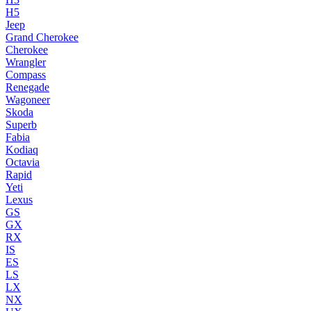
H5
Jeep
Grand Cherokee
Cherokee
Wrangler
Compass
Renegade
Wagoneer
Skoda
Superb
Fabia
Kodiaq
Octavia
Rapid
Yeti
Lexus
GS
GX
RX
IS
ES
LS
LX
NX