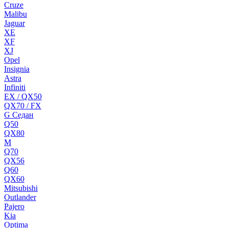
Cruze
Malibu
Jaguar
XE
XF
XJ
Opel
Insignia
Astra
Infiniti
EX / QX50
QX70 / FX
G Cедан
Q50
QX80
M
Q70
QX56
Q60
QX60
Mitsubishi
Outlander
Pajero
Kia
Optima