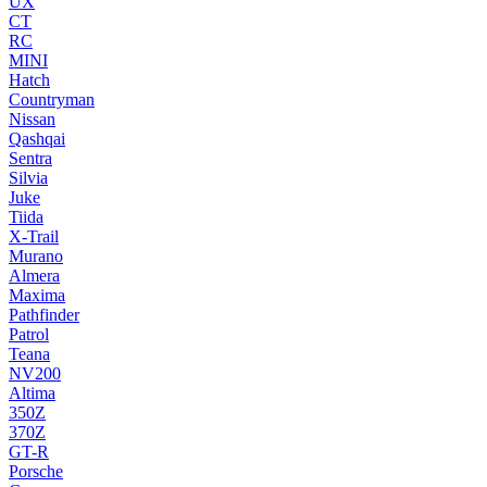
UX
CT
RC
MINI
Hatch
Countryman
Nissan
Qashqai
Sentra
Silvia
Juke
Tiida
X-Trail
Murano
Almera
Maxima
Pathfinder
Patrol
Teana
NV200
Altima
350Z
370Z
GT-R
Porsche