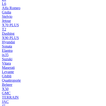
L6
Alfa Romeo
Giulia
Stelvio
Jetour
X70 PLUS
T2
Dashing
X90 PLUS
Hyundai
Sonata
Elantra
ix35
Suzuki
Vitara
Maserati
Levante
Ghibli
Quattroporte
Belgee
X50
GMC
TERRAIN
JAC
J7