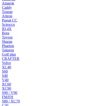
Amarok
Caddy
Touran
Arteon
Passat CC
Scirocco
ID.4X
Bora
Tayron
Sharan
Phaeton
Talagon
Golf plus
CRAFTER
Volvo
XC40
S60
S40
V40
XC60
XC90
S90 / V90
FM/FH
S80 / XC70
C30