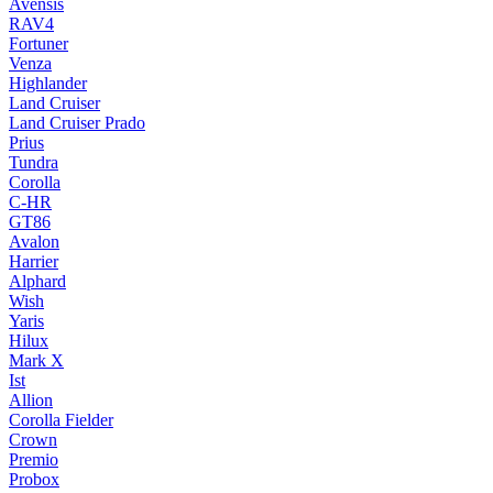
Avensis
RAV4
Fortuner
Venza
Highlander
Land Cruiser
Land Cruiser Prado
Prius
Tundra
Corolla
C-HR
GT86
Avalon
Harrier
Alphard
Wish
Yaris
Hilux
Mark X
Ist
Allion
Corolla Fielder
Crown
Premio
Probox