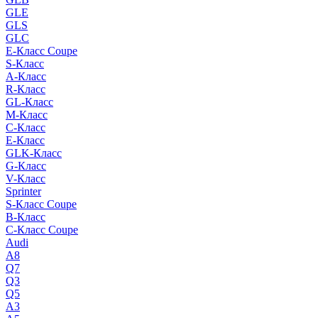
GLE
GLS
GLC
E-Класс Coupe
S-Класс
A-Класс
R-Класс
GL-Класс
M-Класс
C-Класс
E-Класс
GLK-Класс
G-Класс
V-Класс
Sprinter
S-Класс Сoupe
B-Класс
C-Класс Coupe
Audi
A8
Q7
Q3
Q5
A3