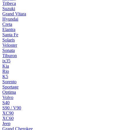
Tribeca
Suzuki
Grand Vitara
Hyundai
Creta
Elantra
Santa Fe
Solaris
Veloster
Sonata
Tiburon
ix35
Kia
Rio
K5
Sorento
Sportage
Optima
Volvo
S40
S90 / V90
XC90
XC60
Jeep
Grand Cherokee