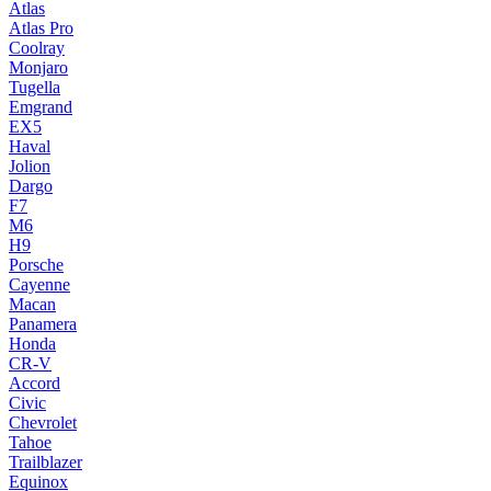
Atlas
Atlas Pro
Coolray
Monjaro
Tugella
Emgrand
EX5
Haval
Jolion
Dargo
F7
M6
H9
Porsche
Cayenne
Macan
Panamera
Honda
CR-V
Accord
Civic
Chevrolet
Tahoe
Trailblazer
Equinox