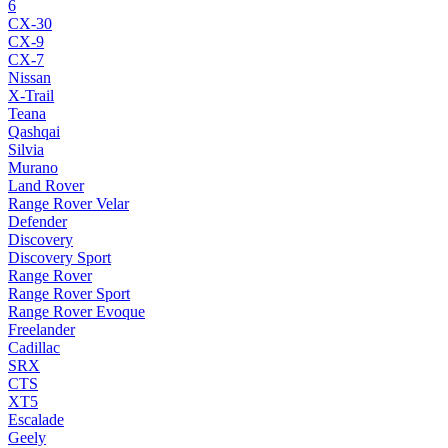
6
CX-30
CX-9
CX-7
Nissan
X-Trail
Teana
Qashqai
Silvia
Murano
Land Rover
Range Rover Velar
Defender
Discovery
Discovery Sport
Range Rover
Range Rover Sport
Range Rover Evoque
Freelander
Cadillac
SRX
CTS
XT5
Escalade
Geely