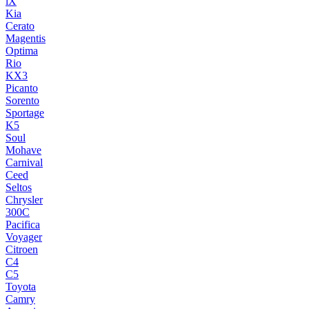
iX
Kia
Cerato
Magentis
Optima
Rio
KX3
Picanto
Sorento
Sportage
K5
Soul
Mohave
Carnival
Ceed
Seltos
Chrysler
300C
Pacifica
Voyager
Citroen
C4
C5
Toyota
Camry