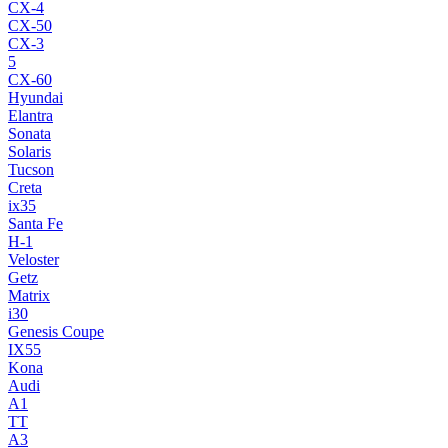
CX-4
CX-50
CX-3
5
CX-60
Hyundai
Elantra
Sonata
Solaris
Tucson
Creta
ix35
Santa Fe
H-1
Veloster
Getz
Matrix
i30
Genesis Coupe
IX55
Kona
Audi
A1
TT
A3