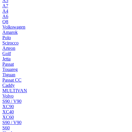
A5
A7
A4
A6
Q8
Volkswagen
Amarok
Polo
Scirocco
Arteon
Golf
Jetta
Passat
Touareg
Tiguan
Passat CC
Caddy
MULTIVAN
Volvo
S90 / V90
XC90
XC40
XC60
S90 / V90
S60