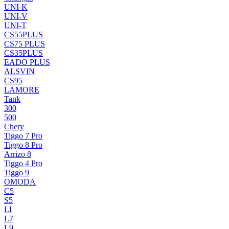
UNI-K
UNI-V
UNI-T
CS55PLUS
CS75 PLUS
CS35PLUS
EADO PLUS
ALSVIN
CS95
LAMORE
Tank
300
500
Chery
Tiggo 7 Pro
Tiggo 8 Pro
Arrizo 8
Tiggo 4 Pro
Tiggo 9
OMODA
C5
S5
LI
L7
L9