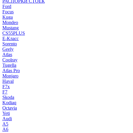
РАСПОРКИ СТОЕК
Ford
Focus
Kuga
Mondeo
Mustang
CS55PLUS
E-Класс
Sorento
Geely
Atlas
Coolray
Tugella
Atlas Pro
Monjaro
Haval
F7x
F7
Skoda
Kodiaq
Octavia
Yeti
Audi
A5
A6