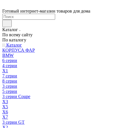
Готовый интернет-магазин товаров для дома
Каталог
По всему сайту
По каталогу
Каталог
КОРПУСА ФАР
BMW
6 серии
4 серии
X1
7 серии
8 серии
3 серии
5 серии
3 серии Coupe
X3
X5
X6
X7
3 серии GT
X2