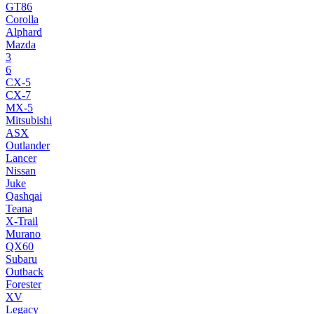
GT86
Corolla
Alphard
Mazda
3
6
CX-5
CX-7
MX-5
Mitsubishi
ASX
Outlander
Lancer
Nissan
Juke
Qashqai
Teana
X-Trail
Murano
QX60
Subaru
Outback
Forester
XV
Legacy