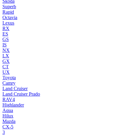
Skoda
Superb
Rapid
Octavia
Lexus
RX
ES
GS
IS
NX
LX
GX
CT
UX
Toyota
Camry
Land Cruiser
Land Cruiser Prado
RAV4
Highlander
Aqua
Hilux
Mazda
CX-5
3