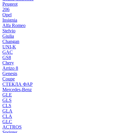
Peugeot
206
Opel
Insignia
Alfa Romeo
Stelvio
Giulia
Changan
UNI-K
GAC
GS8
Chery
Arrizo 8
Genesis
Coupe
СТЕКЛА ФАР
Mercedes-Benz
GLE
GLS
CLS
GLA
CLA
GLC
ACTROS
Sprinter