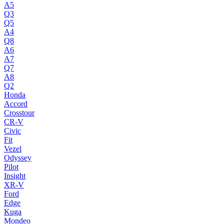
A5
Q3
Q5
A4
Q8
A6
A7
Q7
A8
Q2
Honda
Accord
Crosstour
CR-V
Civic
Fit
Vezel
Odyssey
Pilot
Insight
XR-V
Ford
Edge
Kuga
Mondeo