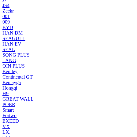
JS4
Zeekr
001
009
BYD
HAN DM
SEAGULL
HAN EV
SEAL
SONG PLUS
TANG
QIN PLUS
Bentley
Continental GT
Bentayga
Hongqi
H9
GREAT WALL
POER
Smart
Fortwo
EXEED
VX
LX.