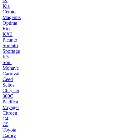
iX
Kia
Cerato
Magentis
Optima
Rio
KX3
Picanto
Sorento
Sportage
K5
Soul
Mohave
Carnival
Ceed
Seltos
Chrysler
300C
Pacifica
Voyager
Citroen
C4
C5
Toyota
Camry