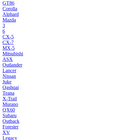
GT86
Corolla
Alphard
Mazda
3
6
CX-5
CX-7
MX-5
Mitsubishi
ASX
Outlander
Lancer
Nissan
Juke
Qashqai
Teana
X-Trail
Murano
QX60
Subaru
Outback
Forester
XV
Legacy