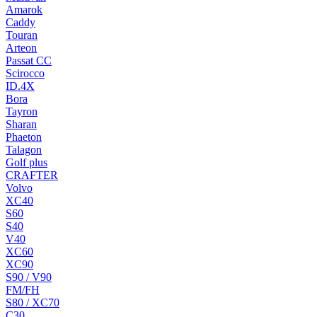
Amarok
Caddy
Touran
Arteon
Passat CC
Scirocco
ID.4X
Bora
Tayron
Sharan
Phaeton
Talagon
Golf plus
CRAFTER
Volvo
XC40
S60
S40
V40
XC60
XC90
S90 / V90
FM/FH
S80 / XC70
C30