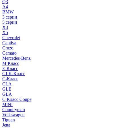
Q3
A4
BMW
3 серии
5 серии
X3
X5
Chevrolet
Captiva
Cruze
Camaro
Mercedes-Benz
M-Класс
E-Класс
GLK-Класс
C-Класс
CLA
GLE
GLA
C-Класс Coupe
MINI
Countryman
Volkswagen
Tiguan
Jetta