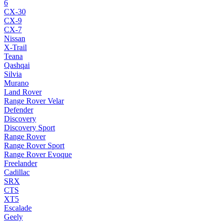
6
CX-30
CX-9
CX-7
Nissan
X-Trail
Teana
Qashqai
Silvia
Murano
Land Rover
Range Rover Velar
Defender
Discovery
Discovery Sport
Range Rover
Range Rover Sport
Range Rover Evoque
Freelander
Cadillac
SRX
CTS
XT5
Escalade
Geely