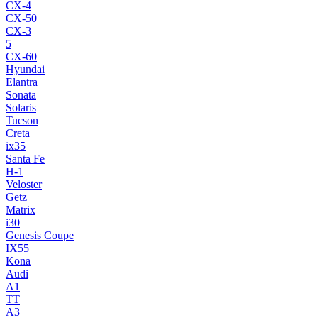
CX-4
CX-50
CX-3
5
CX-60
Hyundai
Elantra
Sonata
Solaris
Tucson
Creta
ix35
Santa Fe
H-1
Veloster
Getz
Matrix
i30
Genesis Coupe
IX55
Kona
Audi
A1
TT
A3