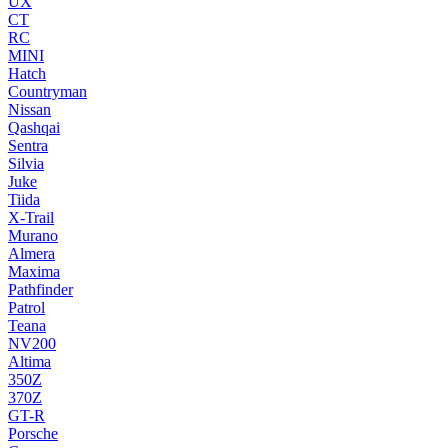
UX
CT
RC
MINI
Hatch
Countryman
Nissan
Qashqai
Sentra
Silvia
Juke
Tiida
X-Trail
Murano
Almera
Maxima
Pathfinder
Patrol
Teana
NV200
Altima
350Z
370Z
GT-R
Porsche