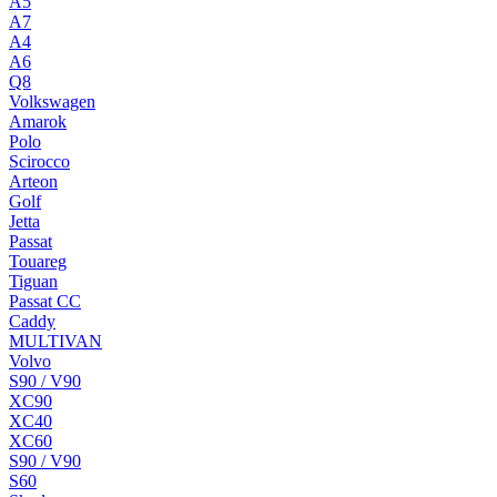
A5
A7
A4
A6
Q8
Volkswagen
Amarok
Polo
Scirocco
Arteon
Golf
Jetta
Passat
Touareg
Tiguan
Passat CC
Caddy
MULTIVAN
Volvo
S90 / V90
XC90
XC40
XC60
S90 / V90
S60