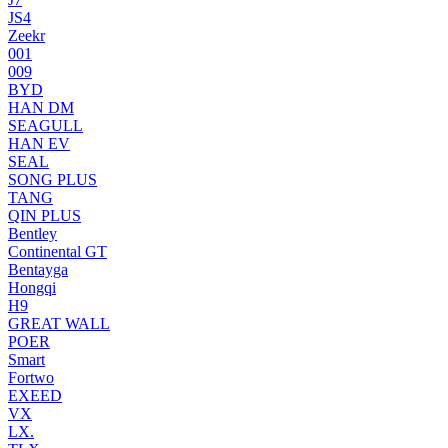
JS4
Zeekr
001
009
BYD
HAN DM
SEAGULL
HAN EV
SEAL
SONG PLUS
TANG
QIN PLUS
Bentley
Continental GT
Bentayga
Hongqi
H9
GREAT WALL
POER
Smart
Fortwo
EXEED
VX
LX.