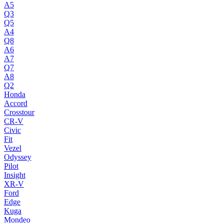
A5
Q3
Q5
A4
Q8
A6
A7
Q7
A8
Q2
Honda
Accord
Crosstour
CR-V
Civic
Fit
Vezel
Odyssey
Pilot
Insight
XR-V
Ford
Edge
Kuga
Mondeo