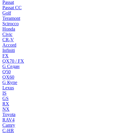
Passat
Passat CC
Golf
Teramont
Scirocco
Honda
Civic
CR-V
Accord
Infiniti
FX
QX70 / FX
G Cедан
Q50
QX60
G Купе
Lexus
IS
GS
RX
NX
Toyota
RAV4
Camry
C-HR