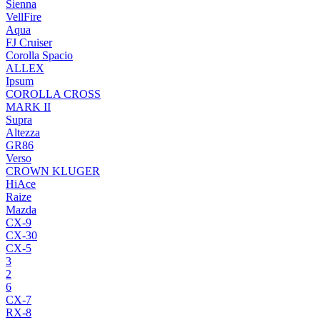
Sienna
VellFire
Aqua
FJ Cruiser
Corolla Spacio
ALLEX
Ipsum
COROLLA CROSS
MARK II
Supra
Altezza
GR86
Verso
CROWN KLUGER
HiAce
Raize
Mazda
CX-9
CX-30
CX-5
3
2
6
CX-7
RX-8