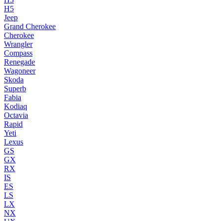
H5
Jeep
Grand Cherokee
Cherokee
Wrangler
Compass
Renegade
Wagoneer
Skoda
Superb
Fabia
Kodiaq
Octavia
Rapid
Yeti
Lexus
GS
GX
RX
IS
ES
LS
LX
NX