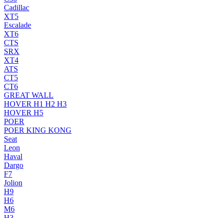
Cadillac
XT5
Escalade
XT6
CTS
SRX
XT4
ATS
CT5
CT6
GREAT WALL
HOVER H1 H2 H3
HOVER H5
POER
POER KING KONG
Seat
Leon
Haval
Dargo
F7
Jolion
H9
H6
M6
H3