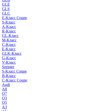
GLE
GLS
GLC
E-Класс Coupe
S-Класс
A-Класс
R-Класс
GL-Класс
M-Класс
C-Класс
E-Класс
GLK-Класс
G-Класс
V-Класс
Sprinter
S-Класс Сoupe
B-Класс
C-Класс Coupe
Audi
A8
Q7
Q3
Q5
A3