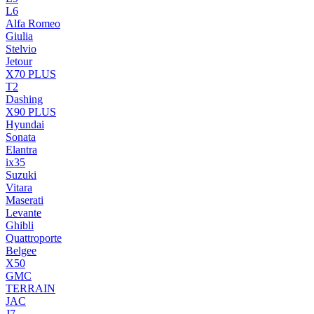
L6
Alfa Romeo
Giulia
Stelvio
Jetour
X70 PLUS
T2
Dashing
X90 PLUS
Hyundai
Sonata
Elantra
ix35
Suzuki
Vitara
Maserati
Levante
Ghibli
Quattroporte
Belgee
X50
GMC
TERRAIN
JAC
J7