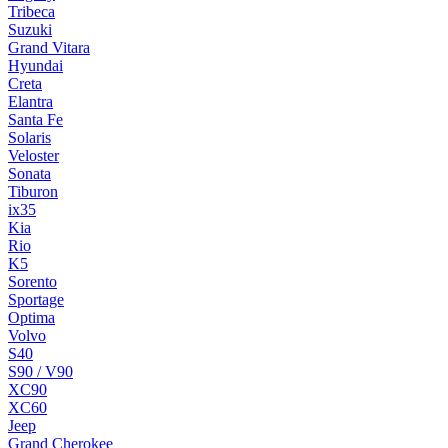
Tribeca
Suzuki
Grand Vitara
Hyundai
Creta
Elantra
Santa Fe
Solaris
Veloster
Sonata
Tiburon
ix35
Kia
Rio
K5
Sorento
Sportage
Optima
Volvo
S40
S90 / V90
XC90
XC60
Jeep
Grand Cherokee