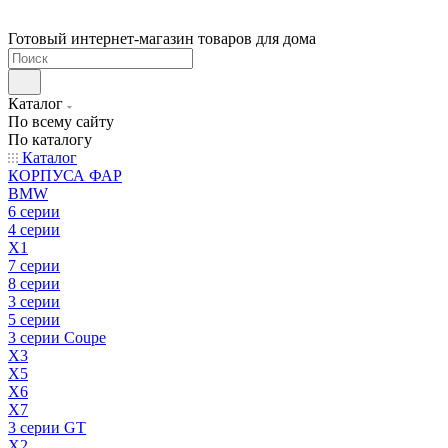
Готовый интернет-магазин товаров для дома
Каталог
По всему сайту
По каталогу
Каталог
КОРПУСА ФАР
BMW
6 серии
4 серии
X1
7 серии
8 серии
3 серии
5 серии
3 серии Coupe
X3
X5
X6
X7
3 серии GT
X2