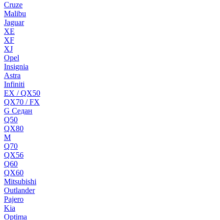
Cruze
Malibu
Jaguar
XE
XF
XJ
Opel
Insignia
Astra
Infiniti
EX / QX50
QX70 / FX
G Cедан
Q50
QX80
M
Q70
QX56
Q60
QX60
Mitsubishi
Outlander
Pajero
Kia
Optima