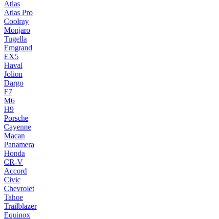
Atlas
Atlas Pro
Coolray
Monjaro
Tugella
Emgrand
EX5
Haval
Jolion
Dargo
F7
M6
H9
Porsche
Cayenne
Macan
Panamera
Honda
CR-V
Accord
Civic
Chevrolet
Tahoe
Trailblazer
Equinox