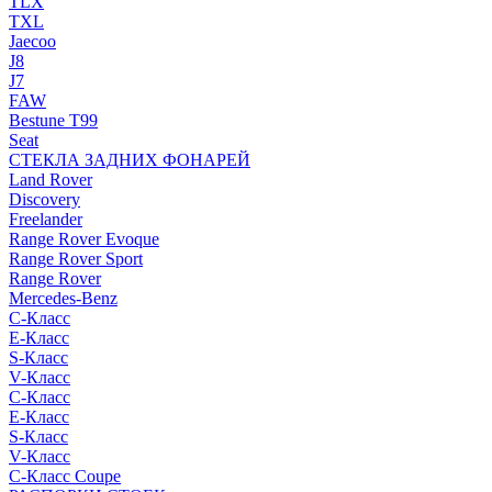
TLX
TXL
Jaecoo
J8
J7
FAW
Bestune T99
Seat
СТЕКЛА ЗАДНИХ ФОНАРЕЙ
Land Rover
Discovery
Freelander
Range Rover Evoque
Range Rover Sport
Range Rover
Mercedes-Benz
C-Класс
E-Класс
S-Класс
V-Класс
C-Класс
E-Класс
S-Класс
V-Класс
C-Класс Coupe