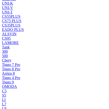
UNI-K
UNI-V
UNI-T
CS55PLUS
CS75 PLUS
CS35PLUS
EADO PLUS
ALSVIN
CS95
LAMORE
Tank
300
500
Chery
Tiggo 7 Pro
Tiggo 8 Pro
Arrizo 8
Tiggo 4 Pro
Tiggo 9
OMODA
C5
S5
LI
L7
L9