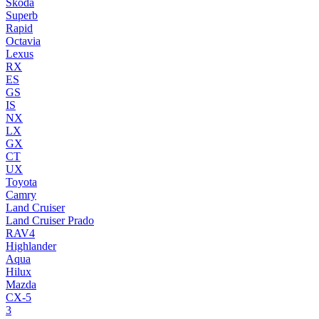
Skoda
Superb
Rapid
Octavia
Lexus
RX
ES
GS
IS
NX
LX
GX
CT
UX
Toyota
Camry
Land Cruiser
Land Cruiser Prado
RAV4
Highlander
Aqua
Hilux
Mazda
CX-5
3