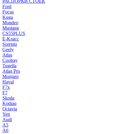
РАСПОРКИ СТОЕК
Ford
Focus
Kuga
Mondeo
Mustang
CS55PLUS
E-Класс
Sorento
Geely
Atlas
Coolray
Tugella
Atlas Pro
Monjaro
Haval
F7x
F7
Skoda
Kodiaq
Octavia
Yeti
Audi
A5
A6