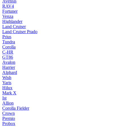
Avensis
RAV4
Fortuner
Venza
Highlander
Land Cruiser
Land Cruiser Prado
Prius
Tundra
Corolla
C-HR
GT86
Avalon
Harrier
Alphard
Wish
Yaris
Hilux
Mark X
Ist
Allion
Corolla Fielder
Crown
Premio
Probox