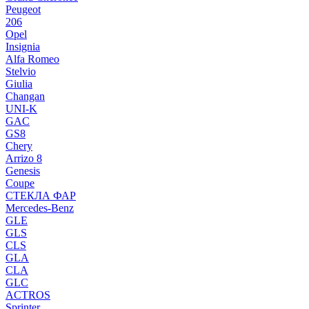
Peugeot
206
Opel
Insignia
Alfa Romeo
Stelvio
Giulia
Changan
UNI-K
GAC
GS8
Chery
Arrizo 8
Genesis
Coupe
СТЕКЛА ФАР
Mercedes-Benz
GLE
GLS
CLS
GLA
CLA
GLC
ACTROS
Sprinter