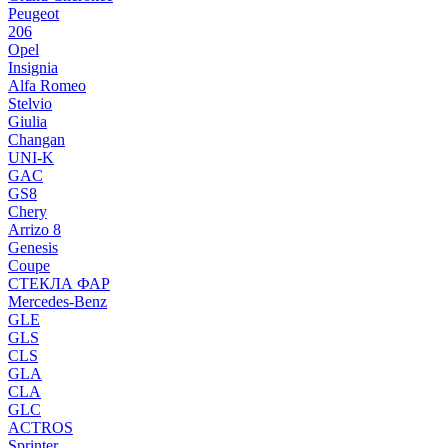
Peugeot
206
Opel
Insignia
Alfa Romeo
Stelvio
Giulia
Changan
UNI-K
GAC
GS8
Chery
Arrizo 8
Genesis
Coupe
СТЕКЛА ФАР
Mercedes-Benz
GLE
GLS
CLS
GLA
CLA
GLC
ACTROS
Sprinter