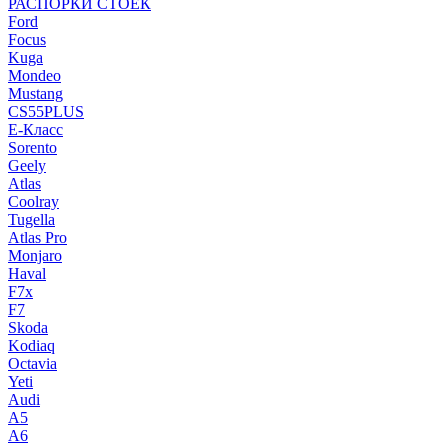
РАСПОРКИ СТОЕК
Ford
Focus
Kuga
Mondeo
Mustang
CS55PLUS
E-Класс
Sorento
Geely
Atlas
Coolray
Tugella
Atlas Pro
Monjaro
Haval
F7x
F7
Skoda
Kodiaq
Octavia
Yeti
Audi
A5
A6