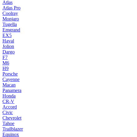
Atlas
Atlas Pro
Coolray
Monjaro
Tugella
Emgrand
EX5
Haval
Jolion
Dargo
F7
M6
H9
Porsche
Cayenne
Macan
Panamera
Honda
CR-V
Accord
Civic
Chevrolet
Tahoe
Trailblazer
Equinox