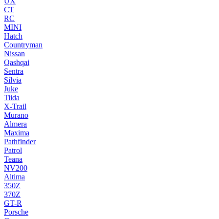
UX
CT
RC
MINI
Hatch
Countryman
Nissan
Qashqai
Sentra
Silvia
Juke
Tiida
X-Trail
Murano
Almera
Maxima
Pathfinder
Patrol
Teana
NV200
Altima
350Z
370Z
GT-R
Porsche