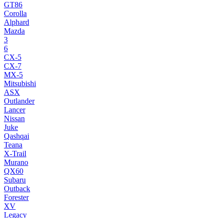
GT86
Corolla
Alphard
Mazda
3
6
CX-5
CX-7
MX-5
Mitsubishi
ASX
Outlander
Lancer
Nissan
Juke
Qashqai
Teana
X-Trail
Murano
QX60
Subaru
Outback
Forester
XV
Legacy