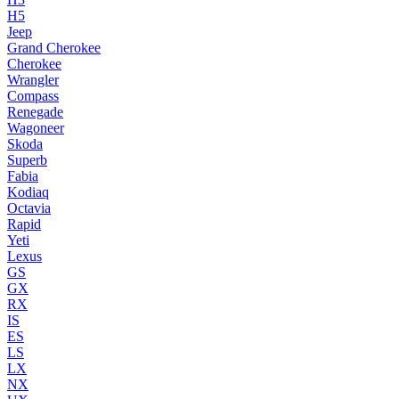
H5
Jeep
Grand Cherokee
Cherokee
Wrangler
Compass
Renegade
Wagoneer
Skoda
Superb
Fabia
Kodiaq
Octavia
Rapid
Yeti
Lexus
GS
GX
RX
IS
ES
LS
LX
NX