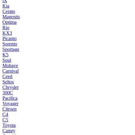
iX
Kia
Cerato
Magentis
Optima
Rio
KX3
Picanto
Sorento
Sportage
K5
Soul
Mohave
Carnival
Ceed
Seltos
Chrysler
300C
Pacifica
Voyager
Citroen
C4
C5
Toyota
Camry