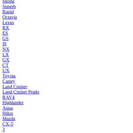
Skoda
Superb
Rapid
Octavia
Lexus
RX
ES
GS
IS
NX
LX
GX
CT
UX
Toyota
Camry
Land Cruiser
Land Cruiser Prado
RAV4
Highlander
Aqua
Hilux
Mazda
CX-5
3