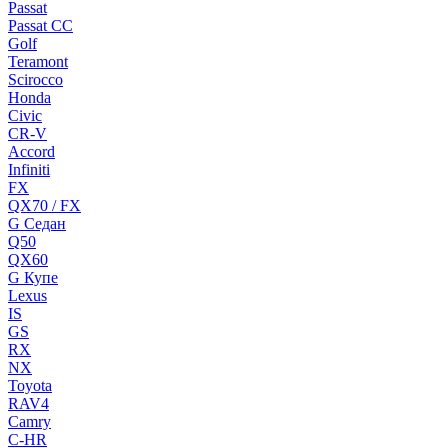
Passat
Passat CC
Golf
Teramont
Scirocco
Honda
Civic
CR-V
Accord
Infiniti
FX
QX70 / FX
G Cедан
Q50
QX60
G Купе
Lexus
IS
GS
RX
NX
Toyota
RAV4
Camry
C-HR