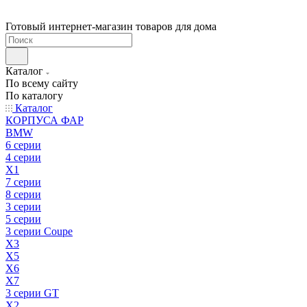
Готовый интернет-магазин товаров для дома
Каталог
По всему сайту
По каталогу
Каталог
КОРПУСА ФАР
BMW
6 серии
4 серии
X1
7 серии
8 серии
3 серии
5 серии
3 серии Coupe
X3
X5
X6
X7
3 серии GT
X2