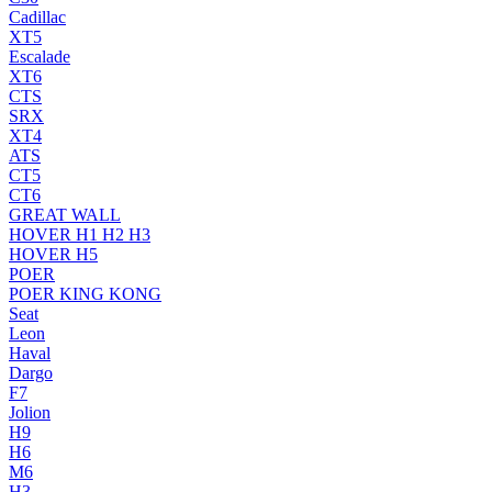
Cadillac
XT5
Escalade
XT6
CTS
SRX
XT4
ATS
CT5
CT6
GREAT WALL
HOVER H1 H2 H3
HOVER H5
POER
POER KING KONG
Seat
Leon
Haval
Dargo
F7
Jolion
H9
H6
M6
H3