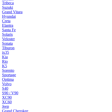
Tribeca
Suzuki
Grand Vitara
Hyundai
Creta
Elantra
Santa Fe
Solaris
Veloster
Sonata
Tiburon
ix35
Kia
Rio
K5
Sorento
Sportage
Optima
Volvo
S40
S90 / V90
XC90
XC60
Jeep
Grand Cherokee