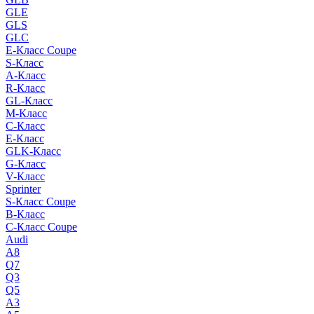
GLE
GLS
GLC
E-Класс Coupe
S-Класс
A-Класс
R-Класс
GL-Класс
M-Класс
C-Класс
E-Класс
GLK-Класс
G-Класс
V-Класс
Sprinter
S-Класс Сoupe
B-Класс
C-Класс Coupe
Audi
A8
Q7
Q3
Q5
A3