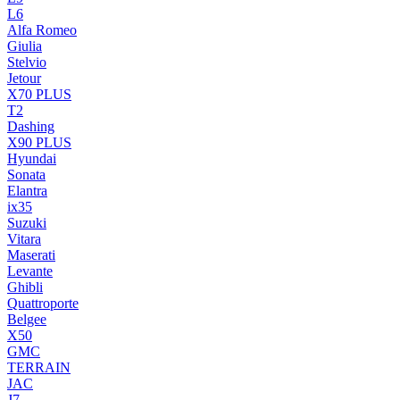
L6
Alfa Romeo
Giulia
Stelvio
Jetour
X70 PLUS
T2
Dashing
X90 PLUS
Hyundai
Sonata
Elantra
ix35
Suzuki
Vitara
Maserati
Levante
Ghibli
Quattroporte
Belgee
X50
GMC
TERRAIN
JAC
J7