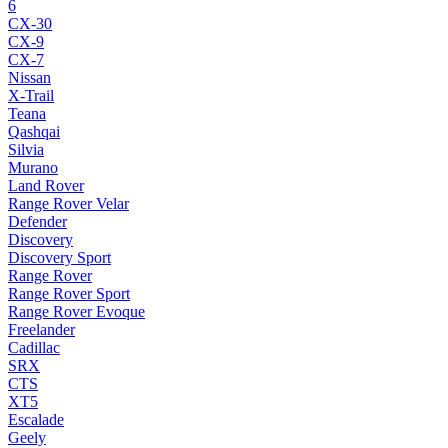
6
CX-30
CX-9
CX-7
Nissan
X-Trail
Teana
Qashqai
Silvia
Murano
Land Rover
Range Rover Velar
Defender
Discovery
Discovery Sport
Range Rover
Range Rover Sport
Range Rover Evoque
Freelander
Cadillac
SRX
CTS
XT5
Escalade
Geely