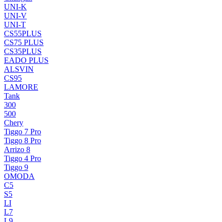
UNI-K
UNI-V
UNI-T
CS55PLUS
CS75 PLUS
CS35PLUS
EADO PLUS
ALSVIN
CS95
LAMORE
Tank
300
500
Chery
Tiggo 7 Pro
Tiggo 8 Pro
Arrizo 8
Tiggo 4 Pro
Tiggo 9
OMODA
C5
S5
LI
L7
L9