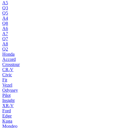
A5
Q3
Q5
A4
Q8
A6
A7
Q7
A8
Q2
Honda
Accord
Crosstour
CR-V
Civic
Fit
Vezel
Odyssey
Pilot
Insight
XR-V
Ford
Edge
Kuga
Mondeo