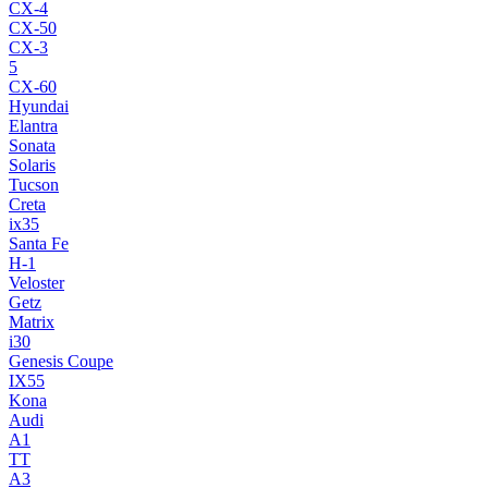
CX-4
CX-50
CX-3
5
CX-60
Hyundai
Elantra
Sonata
Solaris
Tucson
Creta
ix35
Santa Fe
H-1
Veloster
Getz
Matrix
i30
Genesis Coupe
IX55
Kona
Audi
A1
TT
A3