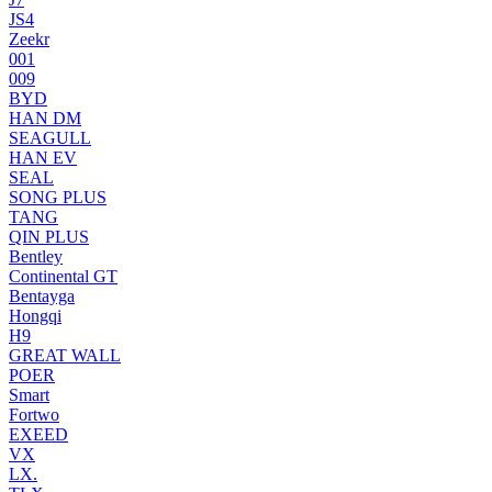
JS4
Zeekr
001
009
BYD
HAN DM
SEAGULL
HAN EV
SEAL
SONG PLUS
TANG
QIN PLUS
Bentley
Continental GT
Bentayga
Hongqi
H9
GREAT WALL
POER
Smart
Fortwo
EXEED
VX
LX.