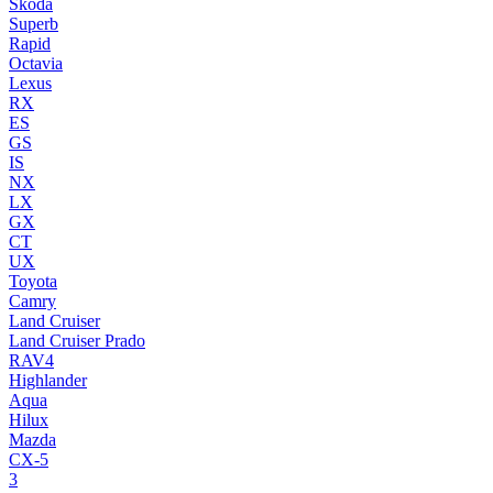
Skoda
Superb
Rapid
Octavia
Lexus
RX
ES
GS
IS
NX
LX
GX
CT
UX
Toyota
Camry
Land Cruiser
Land Cruiser Prado
RAV4
Highlander
Aqua
Hilux
Mazda
CX-5
3