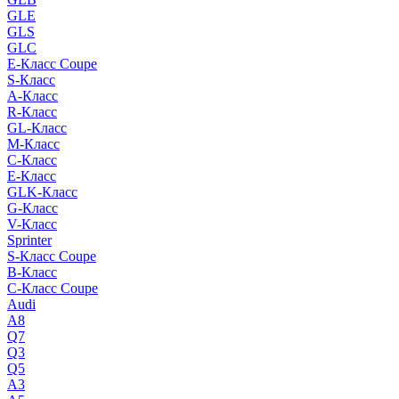
GLE
GLS
GLC
E-Класс Coupe
S-Класс
A-Класс
R-Класс
GL-Класс
M-Класс
C-Класс
E-Класс
GLK-Класс
G-Класс
V-Класс
Sprinter
S-Класс Сoupe
B-Класс
C-Класс Coupe
Audi
A8
Q7
Q3
Q5
A3