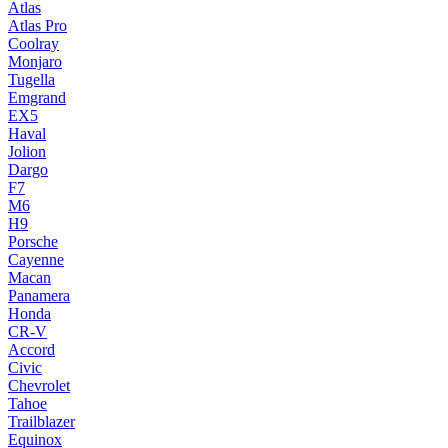
Atlas
Atlas Pro
Coolray
Monjaro
Tugella
Emgrand
EX5
Haval
Jolion
Dargo
F7
M6
H9
Porsche
Cayenne
Macan
Panamera
Honda
CR-V
Accord
Civic
Chevrolet
Tahoe
Trailblazer
Equinox