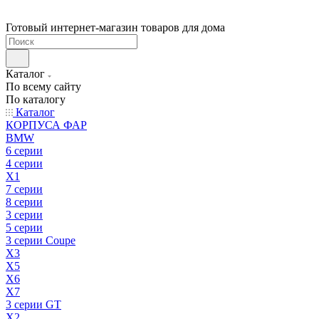
Готовый интернет-магазин товаров для дома
Каталог
По всему сайту
По каталогу
Каталог
КОРПУСА ФАР
BMW
6 серии
4 серии
X1
7 серии
8 серии
3 серии
5 серии
3 серии Coupe
X3
X5
X6
X7
3 серии GT
X2