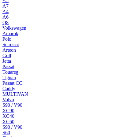
A5
A7
A4
A6
Q8
Volkswagen
Amarok
Polo
Scirocco
Arteon
Golf
Jetta
Passat
Touareg
Tiguan
Passat CC
Caddy
MULTIVAN
Volvo
S90 / V90
XC90
XC40
XC60
S90 / V90
S60