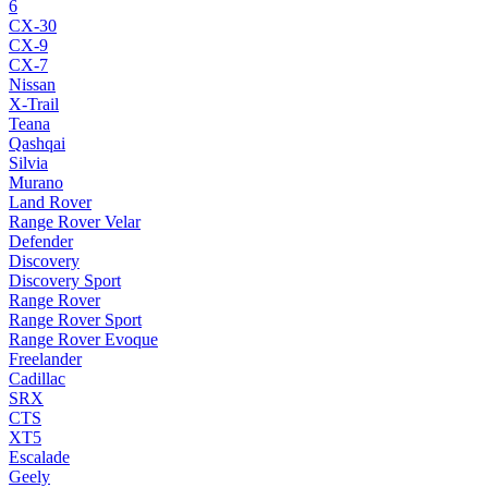
6
CX-30
CX-9
CX-7
Nissan
X-Trail
Teana
Qashqai
Silvia
Murano
Land Rover
Range Rover Velar
Defender
Discovery
Discovery Sport
Range Rover
Range Rover Sport
Range Rover Evoque
Freelander
Cadillac
SRX
CTS
XT5
Escalade
Geely