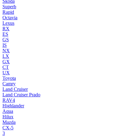
Skoda
Superb
Rapid
Octavia
Lexus
RX
ES
GS
IS
NX
LX
GX
CT
UX
Toyota
Camry
Land Cruiser
Land Cruiser Prado
RAV4
Highlander
Aqua
Hilux
Mazda
CX-5
3