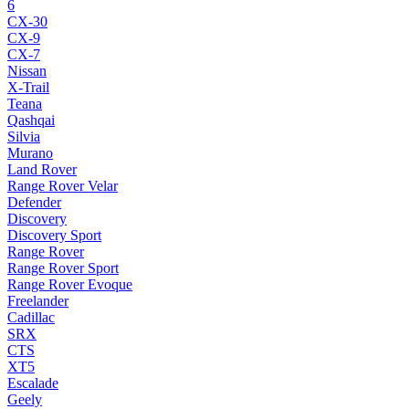
6
CX-30
CX-9
CX-7
Nissan
X-Trail
Teana
Qashqai
Silvia
Murano
Land Rover
Range Rover Velar
Defender
Discovery
Discovery Sport
Range Rover
Range Rover Sport
Range Rover Evoque
Freelander
Cadillac
SRX
CTS
XT5
Escalade
Geely