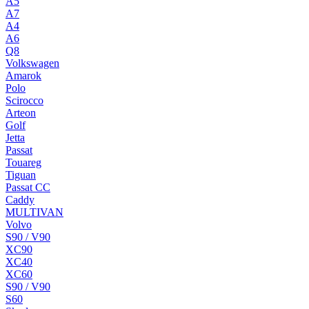
A5
A7
A4
A6
Q8
Volkswagen
Amarok
Polo
Scirocco
Arteon
Golf
Jetta
Passat
Touareg
Tiguan
Passat CC
Caddy
MULTIVAN
Volvo
S90 / V90
XC90
XC40
XC60
S90 / V90
S60