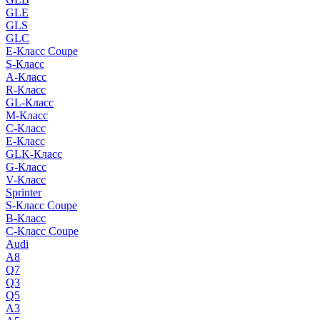
GLE
GLS
GLC
E-Класс Coupe
S-Класс
A-Класс
R-Класс
GL-Класс
M-Класс
C-Класс
E-Класс
GLK-Класс
G-Класс
V-Класс
Sprinter
S-Класс Сoupe
B-Класс
C-Класс Coupe
Audi
A8
Q7
Q3
Q5
A3