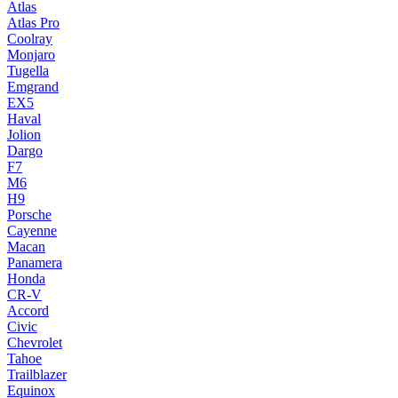
Atlas
Atlas Pro
Coolray
Monjaro
Tugella
Emgrand
EX5
Haval
Jolion
Dargo
F7
M6
H9
Porsche
Cayenne
Macan
Panamera
Honda
CR-V
Accord
Civic
Chevrolet
Tahoe
Trailblazer
Equinox