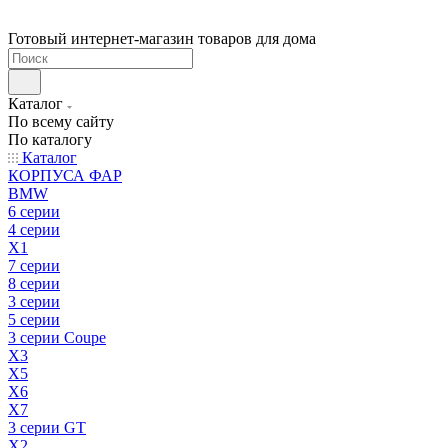
Готовый интернет-магазин товаров для дома
Каталог
По всему сайту
По каталогу
Каталог
КОРПУСА ФАР
BMW
6 серии
4 серии
X1
7 серии
8 серии
3 серии
5 серии
3 серии Coupe
X3
X5
X6
X7
3 серии GT
X2