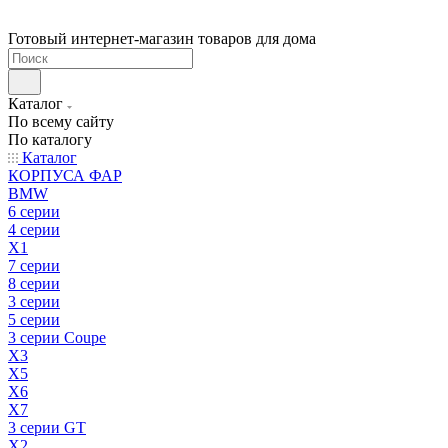
Готовый интернет-магазин товаров для дома
Каталог
По всему сайту
По каталогу
Каталог
КОРПУСА ФАР
BMW
6 серии
4 серии
X1
7 серии
8 серии
3 серии
5 серии
3 серии Coupe
X3
X5
X6
X7
3 серии GT
X2