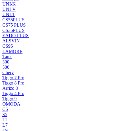
UNI-K
UNI-V
UNI-T
CS55PLUS
CS75 PLUS
CS35PLUS
EADO PLUS
ALSVIN
CS95
LAMORE
Tank
300
500
Chery
Tiggo 7 Pro
Tiggo 8 Pro
Arrizo 8
Tiggo 4 Pro
Tiggo 9
OMODA
C5
S5
LI
L7
L9