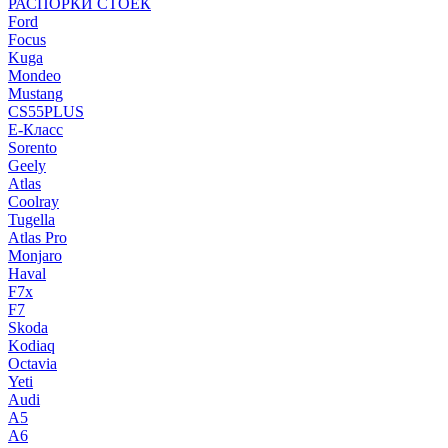
РАСПОРКИ СТОЕК
Ford
Focus
Kuga
Mondeo
Mustang
CS55PLUS
E-Класс
Sorento
Geely
Atlas
Coolray
Tugella
Atlas Pro
Monjaro
Haval
F7x
F7
Skoda
Kodiaq
Octavia
Yeti
Audi
A5
A6