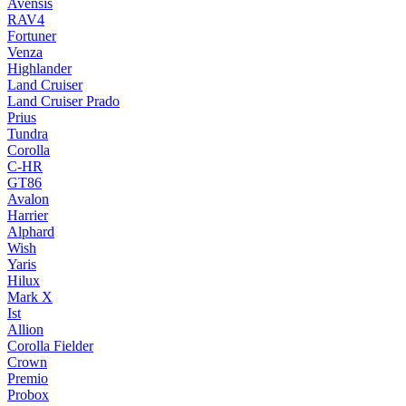
Avensis
RAV4
Fortuner
Venza
Highlander
Land Cruiser
Land Cruiser Prado
Prius
Tundra
Corolla
C-HR
GT86
Avalon
Harrier
Alphard
Wish
Yaris
Hilux
Mark X
Ist
Allion
Corolla Fielder
Crown
Premio
Probox