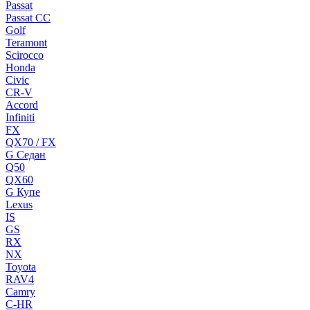
Passat
Passat CC
Golf
Teramont
Scirocco
Honda
Civic
CR-V
Accord
Infiniti
FX
QX70 / FX
G Cедан
Q50
QX60
G Купе
Lexus
IS
GS
RX
NX
Toyota
RAV4
Camry
C-HR