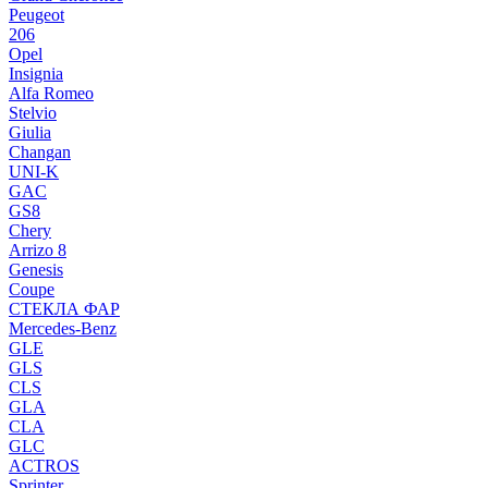
Peugeot
206
Opel
Insignia
Alfa Romeo
Stelvio
Giulia
Changan
UNI-K
GAC
GS8
Chery
Arrizo 8
Genesis
Coupe
СТЕКЛА ФАР
Mercedes-Benz
GLE
GLS
CLS
GLA
CLA
GLC
ACTROS
Sprinter