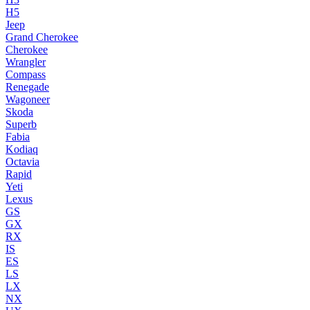
H5
Jeep
Grand Cherokee
Cherokee
Wrangler
Compass
Renegade
Wagoneer
Skoda
Superb
Fabia
Kodiaq
Octavia
Rapid
Yeti
Lexus
GS
GX
RX
IS
ES
LS
LX
NX