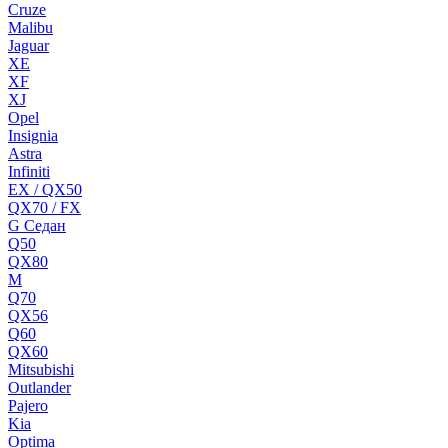
Cruze
Malibu
Jaguar
XE
XF
XJ
Opel
Insignia
Astra
Infiniti
EX / QX50
QX70 / FX
G Cедан
Q50
QX80
M
Q70
QX56
Q60
QX60
Mitsubishi
Outlander
Pajero
Kia
Optima