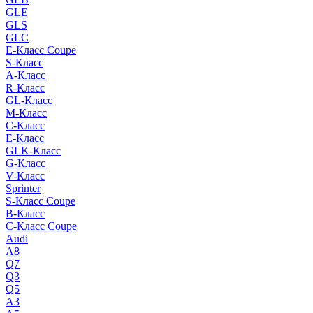
GLE
GLS
GLC
E-Класс Coupe
S-Класс
A-Класс
R-Класс
GL-Класс
M-Класс
C-Класс
E-Класс
GLK-Класс
G-Класс
V-Класс
Sprinter
S-Класс Сoupe
B-Класс
C-Класс Coupe
Audi
A8
Q7
Q3
Q5
A3