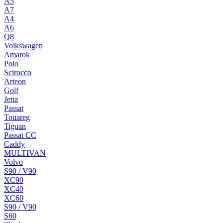
A5
A7
A4
A6
Q8
Volkswagen
Amarok
Polo
Scirocco
Arteon
Golf
Jetta
Passat
Touareg
Tiguan
Passat CC
Caddy
MULTIVAN
Volvo
S90 / V90
XC90
XC40
XC60
S90 / V90
S60