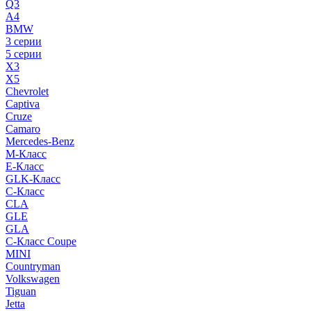
Q3
A4
BMW
3 серии
5 серии
X3
X5
Chevrolet
Captiva
Cruze
Camaro
Mercedes-Benz
M-Класс
E-Класс
GLK-Класс
C-Класс
CLA
GLE
GLA
C-Класс Coupe
MINI
Countryman
Volkswagen
Tiguan
Jetta