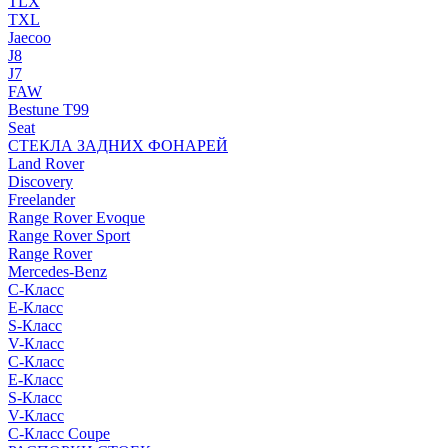
TLX
TXL
Jaecoo
J8
J7
FAW
Bestune T99
Seat
СТЕКЛА ЗАДНИХ ФОНАРЕЙ
Land Rover
Discovery
Freelander
Range Rover Evoque
Range Rover Sport
Range Rover
Mercedes-Benz
C-Класс
E-Класс
S-Класс
V-Класс
C-Класс
E-Класс
S-Класс
V-Класс
C-Класс Coupe