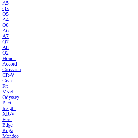
A5
Q3
Q5
A4
Q8
A6
A7
Q7
A8
Q2
Honda
Accord
Crosstour
CR-V
Civic
Fit
Vezel
Odyssey
Pilot
Insight
XR-V
Ford
Edge
Kuga
Mondeo