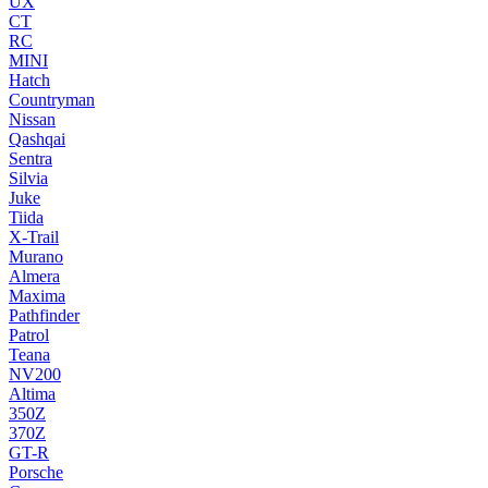
UX
CT
RC
MINI
Hatch
Countryman
Nissan
Qashqai
Sentra
Silvia
Juke
Tiida
X-Trail
Murano
Almera
Maxima
Pathfinder
Patrol
Teana
NV200
Altima
350Z
370Z
GT-R
Porsche