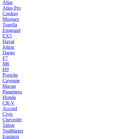
Atlas
Atlas Pro
Coolray
Monjaro
Tugella
Emgrand
EX5
Haval
Jolion
Dargo
F7
M6
H9
Porsche
Cayenne
Macan
Panamera
Honda
CR-V
Accord
Civic
Chevrolet
Tahoe
Trailblazer
Equinox