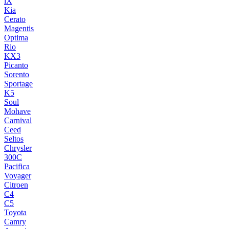
iX
Kia
Cerato
Magentis
Optima
Rio
KX3
Picanto
Sorento
Sportage
K5
Soul
Mohave
Carnival
Ceed
Seltos
Chrysler
300C
Pacifica
Voyager
Citroen
C4
C5
Toyota
Camry