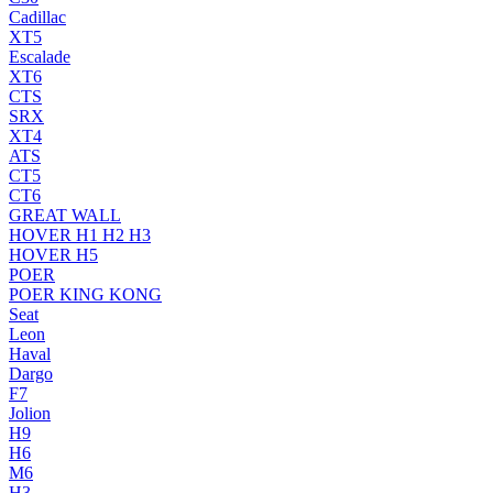
Cadillac
XT5
Escalade
XT6
CTS
SRX
XT4
ATS
CT5
CT6
GREAT WALL
HOVER H1 H2 H3
HOVER H5
POER
POER KING KONG
Seat
Leon
Haval
Dargo
F7
Jolion
H9
H6
M6
H3