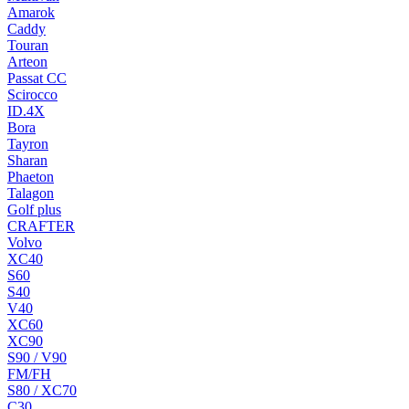
Amarok
Caddy
Touran
Arteon
Passat CC
Scirocco
ID.4X
Bora
Tayron
Sharan
Phaeton
Talagon
Golf plus
CRAFTER
Volvo
XC40
S60
S40
V40
XC60
XC90
S90 / V90
FM/FH
S80 / XC70
C30