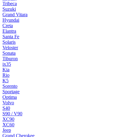
Tribeca
Suzuki
Grand Vitara
Hyundai
Creta
Elantra
Santa Fe
Solaris
Veloster
Sonata
Tiburon
ix35
Kia
Rio
K5
Sorento
Sportage
Optima
Volvo
S40
S90 / V90
XC90
XC60
Jeep
Grand Cherokee