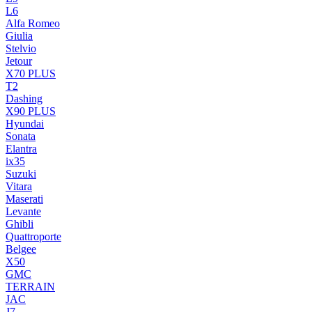
L6
Alfa Romeo
Giulia
Stelvio
Jetour
X70 PLUS
T2
Dashing
X90 PLUS
Hyundai
Sonata
Elantra
ix35
Suzuki
Vitara
Maserati
Levante
Ghibli
Quattroporte
Belgee
X50
GMC
TERRAIN
JAC
J7