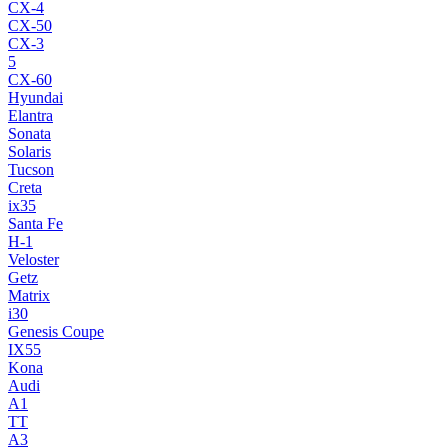
CX-4
CX-50
CX-3
5
CX-60
Hyundai
Elantra
Sonata
Solaris
Tucson
Creta
ix35
Santa Fe
H-1
Veloster
Getz
Matrix
i30
Genesis Coupe
IX55
Kona
Audi
A1
TT
A3