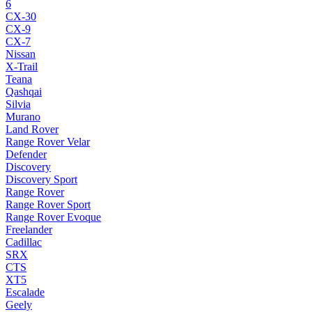
6
CX-30
CX-9
CX-7
Nissan
X-Trail
Teana
Qashqai
Silvia
Murano
Land Rover
Range Rover Velar
Defender
Discovery
Discovery Sport
Range Rover
Range Rover Sport
Range Rover Evoque
Freelander
Cadillac
SRX
CTS
XT5
Escalade
Geely