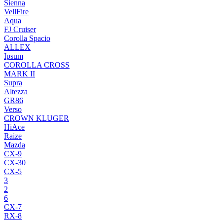
Sienna
VellFire
Aqua
FJ Cruiser
Corolla Spacio
ALLEX
Ipsum
COROLLA CROSS
MARK II
Supra
Altezza
GR86
Verso
CROWN KLUGER
HiAce
Raize
Mazda
CX-9
CX-30
CX-5
3
2
6
CX-7
RX-8