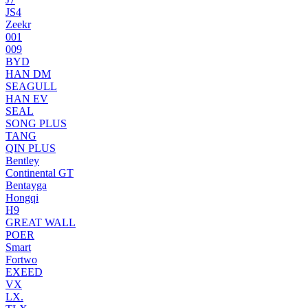
JS4
Zeekr
001
009
BYD
HAN DM
SEAGULL
HAN EV
SEAL
SONG PLUS
TANG
QIN PLUS
Bentley
Continental GT
Bentayga
Hongqi
H9
GREAT WALL
POER
Smart
Fortwo
EXEED
VX
LX.