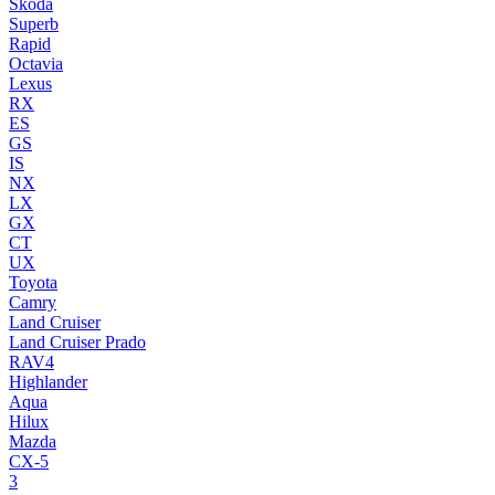
Skoda
Superb
Rapid
Octavia
Lexus
RX
ES
GS
IS
NX
LX
GX
CT
UX
Toyota
Camry
Land Cruiser
Land Cruiser Prado
RAV4
Highlander
Aqua
Hilux
Mazda
CX-5
3