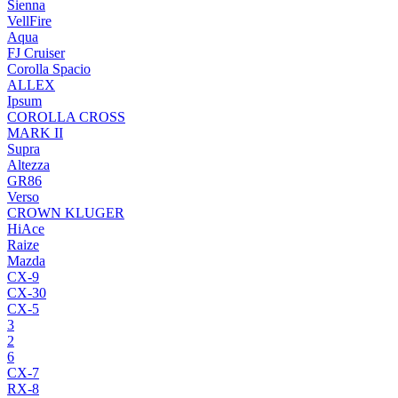
Sienna
VellFire
Aqua
FJ Cruiser
Corolla Spacio
ALLEX
Ipsum
COROLLA CROSS
MARK II
Supra
Altezza
GR86
Verso
CROWN KLUGER
HiAce
Raize
Mazda
CX-9
CX-30
CX-5
3
2
6
CX-7
RX-8