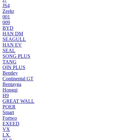
JS4
Zeekr
001
009
BYD
HAN DM
SEAGULL
HAN EV
SEAL
SONG PLUS
TANG
QIN PLUS
Bentley
Continental GT
Bentayga
Hongqi
H9
GREAT WALL
POER
Smart
Fortwo
EXEED
VX
LX.