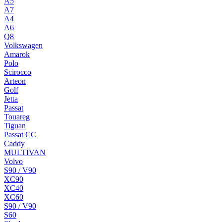
A5
A7
A4
A6
Q8
Volkswagen
Amarok
Polo
Scirocco
Arteon
Golf
Jetta
Passat
Touareg
Tiguan
Passat CC
Caddy
MULTIVAN
Volvo
S90 / V90
XC90
XC40
XC60
S90 / V90
S60