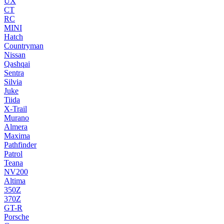
UX
CT
RC
MINI
Hatch
Countryman
Nissan
Qashqai
Sentra
Silvia
Juke
Tiida
X-Trail
Murano
Almera
Maxima
Pathfinder
Patrol
Teana
NV200
Altima
350Z
370Z
GT-R
Porsche