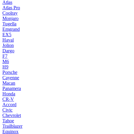
Atlas
Atlas Pro
Coolray
Monjaro
Tugella
Emgrand
EX5
Haval
Jolion
Dargo
F7
M6
H9
Porsche
Cayenne
Macan
Panamera
Honda
CR-V
Accord
Civic
Chevrolet
Tahoe
Trailblazer
Equinox