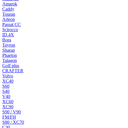
Amarok
Caddy
Touran
Arteon
Passat CC
Scirocco
ID.4X
Bora
Tayron
Sharan
Phaeton
Talagon
Golf plus
CRAFTER
Volvo
XC40
S60
S40
V40
XC60
XC90
S90 / V90
FM/FH
S80 / XC70
C30