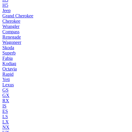
H5
Jeep
Grand Cherokee
Cherokee
Wrangler
Compass
Renegade
Wagoneer
Skoda
Superb
Fabia
Kodiaq
Octavia
Rapid
Yeti
Lexus
GS
GX
RX
IS
ES
LS
LX
NX