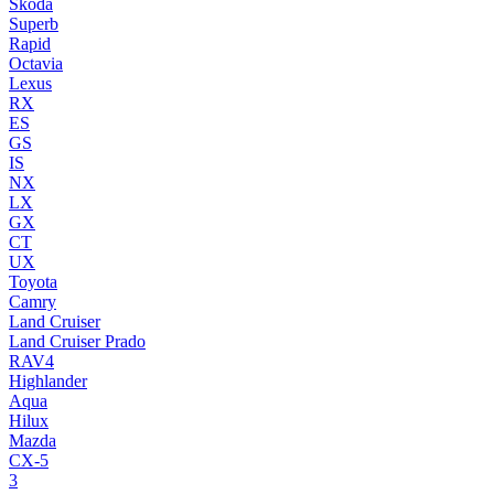
Skoda
Superb
Rapid
Octavia
Lexus
RX
ES
GS
IS
NX
LX
GX
CT
UX
Toyota
Camry
Land Cruiser
Land Cruiser Prado
RAV4
Highlander
Aqua
Hilux
Mazda
CX-5
3