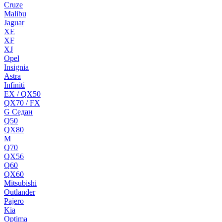
Cruze
Malibu
Jaguar
XE
XF
XJ
Opel
Insignia
Astra
Infiniti
EX / QX50
QX70 / FX
G Cедан
Q50
QX80
M
Q70
QX56
Q60
QX60
Mitsubishi
Outlander
Pajero
Kia
Optima