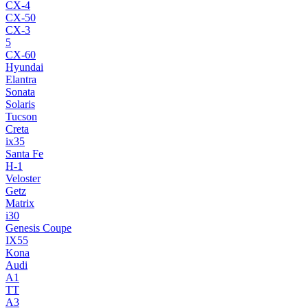
CX-4
CX-50
CX-3
5
CX-60
Hyundai
Elantra
Sonata
Solaris
Tucson
Creta
ix35
Santa Fe
H-1
Veloster
Getz
Matrix
i30
Genesis Coupe
IX55
Kona
Audi
A1
TT
A3