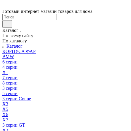
Готовый интернет-магазин товаров для дома
Каталог
По всему сайту
По каталогу
Каталог
КОРПУСА ФАР
BMW
6 серии
4 серии
X1
7 серии
8 серии
3 серии
5 серии
3 серии Coupe
X3
X5
X6
X7
3 серии GT
X2