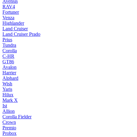
Avensis
RAV4
Fortuner
Venza
Highlander
Land Cruiser
Land Cruiser Prado
Prius
Tundra
Corolla
C-HR
GT86
Avalon
Harrier
Alphard
Wish
Yaris
Hilux
Mark X
Ist
Allion
Corolla Fielder
Crown
Premio
Probox