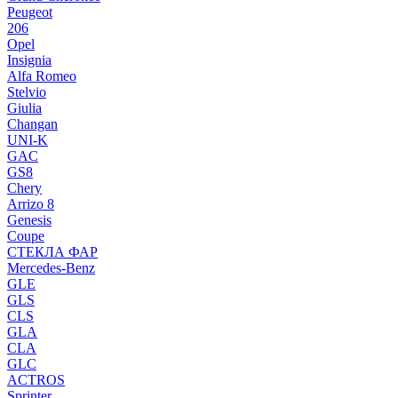
Peugeot
206
Opel
Insignia
Alfa Romeo
Stelvio
Giulia
Changan
UNI-K
GAC
GS8
Chery
Arrizo 8
Genesis
Coupe
СТЕКЛА ФАР
Mercedes-Benz
GLE
GLS
CLS
GLA
CLA
GLC
ACTROS
Sprinter