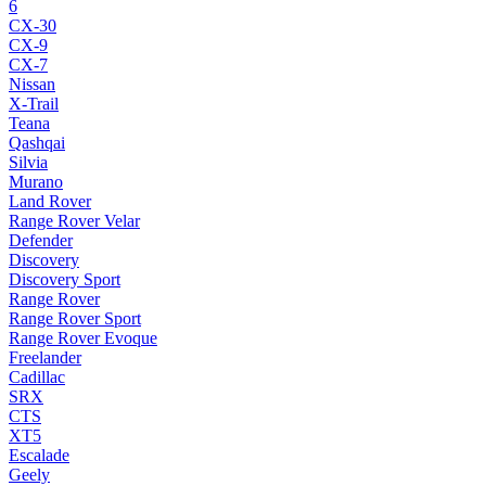
6
CX-30
CX-9
CX-7
Nissan
X-Trail
Teana
Qashqai
Silvia
Murano
Land Rover
Range Rover Velar
Defender
Discovery
Discovery Sport
Range Rover
Range Rover Sport
Range Rover Evoque
Freelander
Cadillac
SRX
CTS
XT5
Escalade
Geely