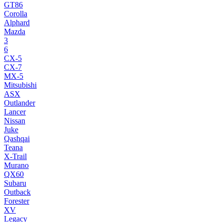
GT86
Corolla
Alphard
Mazda
3
6
CX-5
CX-7
MX-5
Mitsubishi
ASX
Outlander
Lancer
Nissan
Juke
Qashqai
Teana
X-Trail
Murano
QX60
Subaru
Outback
Forester
XV
Legacy