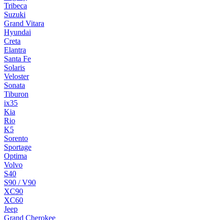
Tribeca
Suzuki
Grand Vitara
Hyundai
Creta
Elantra
Santa Fe
Solaris
Veloster
Sonata
Tiburon
ix35
Kia
Rio
K5
Sorento
Sportage
Optima
Volvo
S40
S90 / V90
XC90
XC60
Jeep
Grand Cherokee