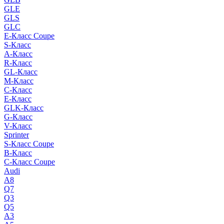
GLE
GLS
GLC
E-Класс Coupe
S-Класс
A-Класс
R-Класс
GL-Класс
M-Класс
C-Класс
E-Класс
GLK-Класс
G-Класс
V-Класс
Sprinter
S-Класс Сoupe
B-Класс
C-Класс Coupe
Audi
A8
Q7
Q3
Q5
A3