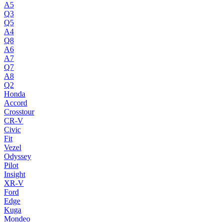
A5
Q3
Q5
A4
Q8
A6
A7
Q7
A8
Q2
Honda
Accord
Crosstour
CR-V
Civic
Fit
Vezel
Odyssey
Pilot
Insight
XR-V
Ford
Edge
Kuga
Mondeo