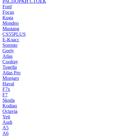
РАСПОРКИ СТОЕК
Ford
Focus
Kuga
Mondeo
Mustang
CS55PLUS
E-Класс
Sorento
Geely
Atlas
Coolray
Tugella
Atlas Pro
Monjaro
Haval
F7x
F7
Skoda
Kodiaq
Octavia
Yeti
Audi
A5
A6