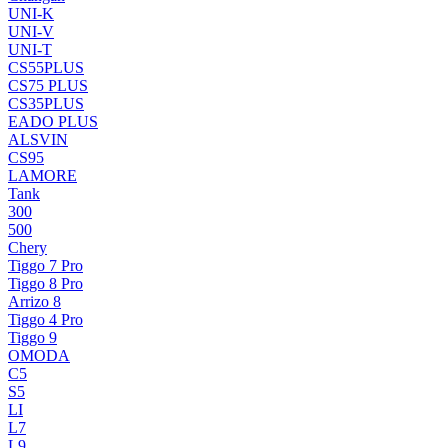
UNI-K
UNI-V
UNI-T
CS55PLUS
CS75 PLUS
CS35PLUS
EADO PLUS
ALSVIN
CS95
LAMORE
Tank
300
500
Chery
Tiggo 7 Pro
Tiggo 8 Pro
Arrizo 8
Tiggo 4 Pro
Tiggo 9
OMODA
C5
S5
LI
L7
L9