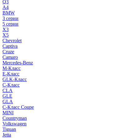
Q3
A4
BMW
3 серии
5 серии
X3
X5
Chevrolet
Captiva
Cruze
Camaro
Mercedes-Benz
M-Класс
E-Класс
GLK-Класс
C-Класс
CLA
GLE
GLA
C-Класс Coupe
MINI
Countryman
Volkswagen
Tiguan
Jetta