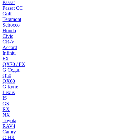
Passat
Passat CC
Golf
Teramont
Scirocco
Honda
Civic
CR-V
Accord
Infiniti
FX
QX70 / FX
G Cедан
Q50
QX60
G Купе
Lexus
IS
GS
RX
NX
Toyota
RAV4
Camry
C-HR