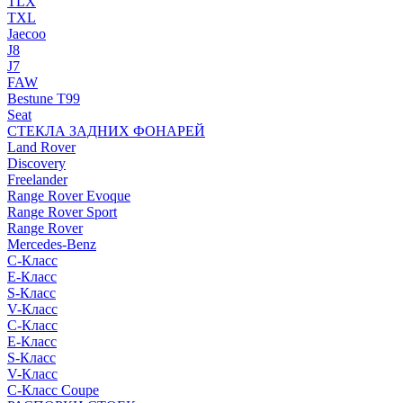
TLX
TXL
Jaecoo
J8
J7
FAW
Bestune T99
Seat
СТЕКЛА ЗАДНИХ ФОНАРЕЙ
Land Rover
Discovery
Freelander
Range Rover Evoque
Range Rover Sport
Range Rover
Mercedes-Benz
C-Класс
E-Класс
S-Класс
V-Класс
C-Класс
E-Класс
S-Класс
V-Класс
C-Класс Coupe