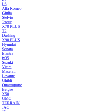
L6
Alfa Romeo
Giulia
Stelvio
Jetour
X70 PLUS
T2
Dashing
X90 PLUS
Hyundai
Sonata
Elantra
ix35
Suzuki
Vitara
Maserati
Levante
Ghibli
Quattroporte
Belgee
X50
GMC
TERRAIN
JAC
J7