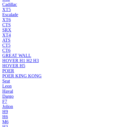
Cadillac
XT5
Escalade
XT6
CTS
SRX
XT4
ATS
CT5
CT6
GREAT WALL
HOVER H1 H2 H3
HOVER H5
POER
POER KING KONG
Seat
Leon
Haval
Dargo
F7
Jolion
H9
H6
M6
H3