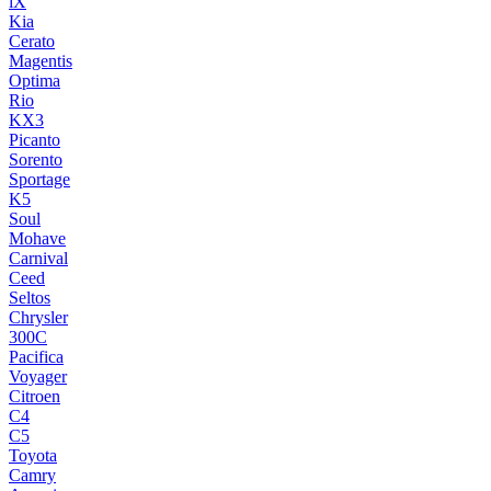
iX
Kia
Cerato
Magentis
Optima
Rio
KX3
Picanto
Sorento
Sportage
K5
Soul
Mohave
Carnival
Ceed
Seltos
Chrysler
300C
Pacifica
Voyager
Citroen
C4
C5
Toyota
Camry