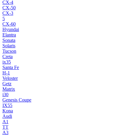
CX-4
CX-50
CX-3
5
CX-60
Hyundai
Elantra
Sonata
Solaris
Tucson
Creta
ix35
Santa Fe
H-1
Veloster
Getz
Matrix
i30
Genesis Coupe
IX55
Kona
Audi
A1
TT
A3