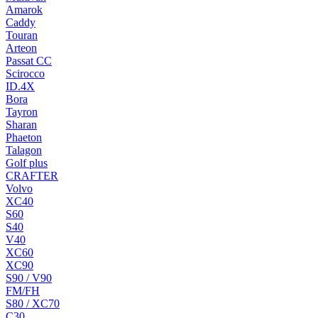
Amarok
Caddy
Touran
Arteon
Passat CC
Scirocco
ID.4X
Bora
Tayron
Sharan
Phaeton
Talagon
Golf plus
CRAFTER
Volvo
XC40
S60
S40
V40
XC60
XC90
S90 / V90
FM/FH
S80 / XC70
C30