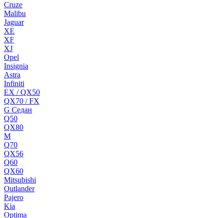
Cruze
Malibu
Jaguar
XE
XF
XJ
Opel
Insignia
Astra
Infiniti
EX / QX50
QX70 / FX
G Cедан
Q50
QX80
M
Q70
QX56
Q60
QX60
Mitsubishi
Outlander
Pajero
Kia
Optima