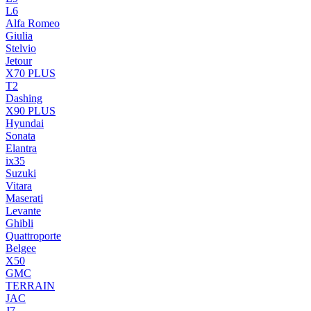
L6
Alfa Romeo
Giulia
Stelvio
Jetour
X70 PLUS
T2
Dashing
X90 PLUS
Hyundai
Sonata
Elantra
ix35
Suzuki
Vitara
Maserati
Levante
Ghibli
Quattroporte
Belgee
X50
GMC
TERRAIN
JAC
J7