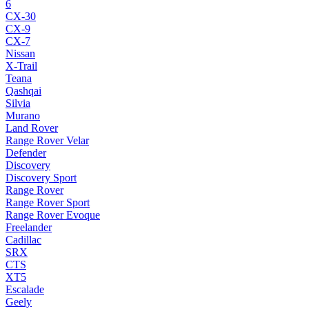
6
CX-30
CX-9
CX-7
Nissan
X-Trail
Teana
Qashqai
Silvia
Murano
Land Rover
Range Rover Velar
Defender
Discovery
Discovery Sport
Range Rover
Range Rover Sport
Range Rover Evoque
Freelander
Cadillac
SRX
CTS
XT5
Escalade
Geely