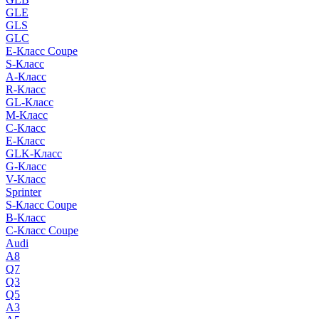
GLE
GLS
GLC
E-Класс Coupe
S-Класс
A-Класс
R-Класс
GL-Класс
M-Класс
C-Класс
E-Класс
GLK-Класс
G-Класс
V-Класс
Sprinter
S-Класс Сoupe
B-Класс
C-Класс Coupe
Audi
A8
Q7
Q3
Q5
A3