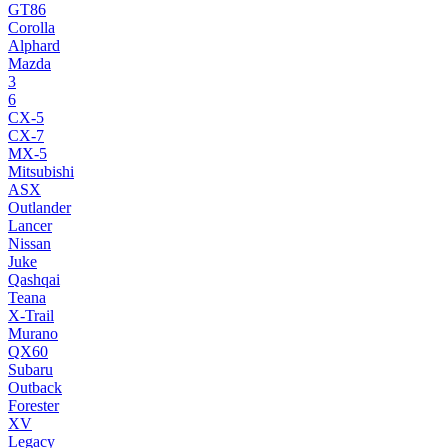
GT86
Corolla
Alphard
Mazda
3
6
CX-5
CX-7
MX-5
Mitsubishi
ASX
Outlander
Lancer
Nissan
Juke
Qashqai
Teana
X-Trail
Murano
QX60
Subaru
Outback
Forester
XV
Legacy