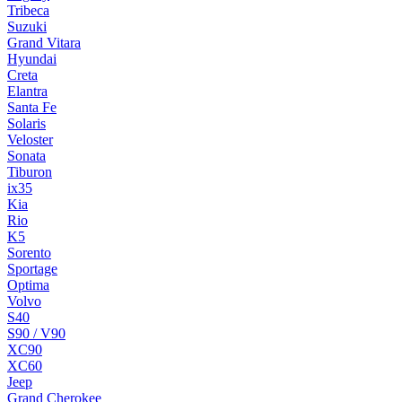
Tribeca
Suzuki
Grand Vitara
Hyundai
Creta
Elantra
Santa Fe
Solaris
Veloster
Sonata
Tiburon
ix35
Kia
Rio
K5
Sorento
Sportage
Optima
Volvo
S40
S90 / V90
XC90
XC60
Jeep
Grand Cherokee