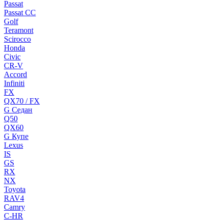
Passat
Passat CC
Golf
Teramont
Scirocco
Honda
Civic
CR-V
Accord
Infiniti
FX
QX70 / FX
G Cедан
Q50
QX60
G Купе
Lexus
IS
GS
RX
NX
Toyota
RAV4
Camry
C-HR