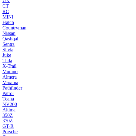
UX
CT
RC
MINI
Hatch
Countryman
Nissan
Qashqai
Sentra
Silvia
Juke
Tiida
X-Trail
Murano
Almera
Maxima
Pathfinder
Patrol
Teana
NV200
Altima
350Z
370Z
GT-R
Porsche