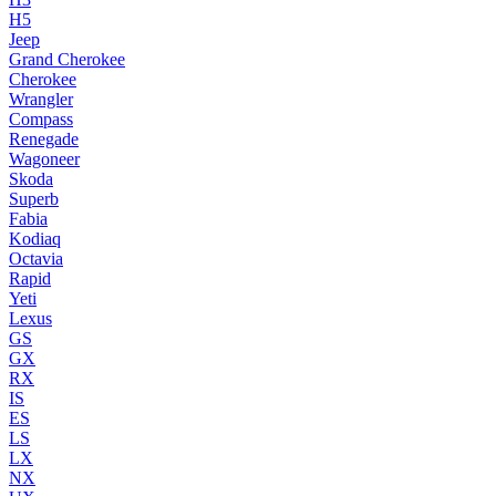
H5
Jeep
Grand Cherokee
Cherokee
Wrangler
Compass
Renegade
Wagoneer
Skoda
Superb
Fabia
Kodiaq
Octavia
Rapid
Yeti
Lexus
GS
GX
RX
IS
ES
LS
LX
NX