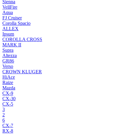
Sienna
VellFire
Aqua
FJ Cruiser
Corolla Spacio
ALLEX
Ipsum
COROLLA CROSS
MARK II
Supra
Altezza
GR86
Verso
CROWN KLUGER
HiAce
Raize
Mazda
CX-9
CX-30
CX-5
3
2
6
CX-7
RX-8