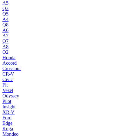
A5
Q3
Q5
A4
Q8
A6
A7
Q7
A8
Q2
Honda
Accord
Crosstour
CR-V
Civic
Fit
Vezel
Odyssey
Pilot
Insight
XR-V
Ford
Edge
Kuga
Mondeo