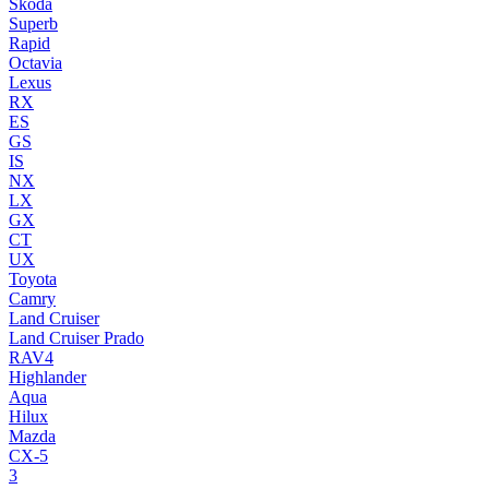
Skoda
Superb
Rapid
Octavia
Lexus
RX
ES
GS
IS
NX
LX
GX
CT
UX
Toyota
Camry
Land Cruiser
Land Cruiser Prado
RAV4
Highlander
Aqua
Hilux
Mazda
CX-5
3