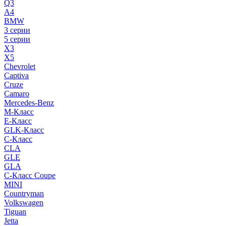
Q3
A4
BMW
3 серии
5 серии
X3
X5
Chevrolet
Captiva
Cruze
Camaro
Mercedes-Benz
M-Класс
E-Класс
GLK-Класс
C-Класс
CLA
GLE
GLA
C-Класс Coupe
MINI
Countryman
Volkswagen
Tiguan
Jetta