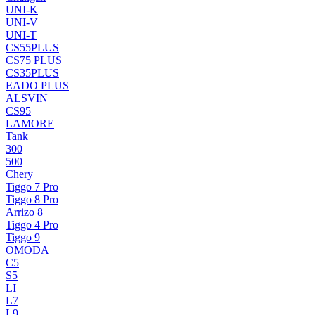
UNI-K
UNI-V
UNI-T
CS55PLUS
CS75 PLUS
CS35PLUS
EADO PLUS
ALSVIN
CS95
LAMORE
Tank
300
500
Chery
Tiggo 7 Pro
Tiggo 8 Pro
Arrizo 8
Tiggo 4 Pro
Tiggo 9
OMODA
C5
S5
LI
L7
L9