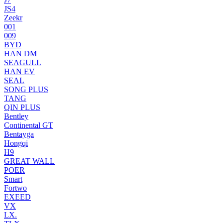
JS4
Zeekr
001
009
BYD
HAN DM
SEAGULL
HAN EV
SEAL
SONG PLUS
TANG
QIN PLUS
Bentley
Continental GT
Bentayga
Hongqi
H9
GREAT WALL
POER
Smart
Fortwo
EXEED
VX
LX.