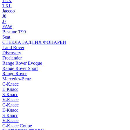
TLX
TXL
Jaecoo
J8
J7
FAW
Bestune T99
Seat
СТЕКЛА ЗАДНИХ ФОНАРЕЙ
Land Rover
Discovery
Freelander
Range Rover Evoque
Range Rover Sport
Range Rover
Mercedes-Benz
C-Класс
E-Класс
S-Класс
V-Класс
C-Класс
E-Класс
S-Класс
V-Класс
C-Класс Coupe