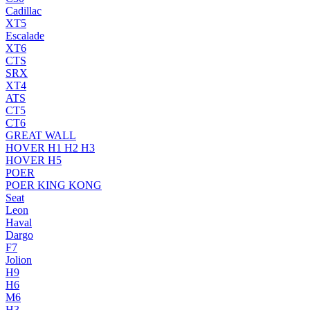
Cadillac
XT5
Escalade
XT6
CTS
SRX
XT4
ATS
CT5
CT6
GREAT WALL
HOVER H1 H2 H3
HOVER H5
POER
POER KING KONG
Seat
Leon
Haval
Dargo
F7
Jolion
H9
H6
M6
H3