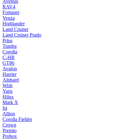
Avensis
RAV4
Fortuner
Venza
Highlander
Land Cruiser
Land Cruiser Prado
Prius
Tundra
Corolla
C-HR
GT86
Avalon
Harrier
Alphard
Wish
Yaris
Hilux
Mark X
Ist
Allion
Corolla Fielder
Crown
Premio
Probox