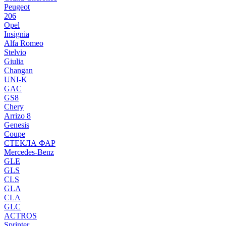
Peugeot
206
Opel
Insignia
Alfa Romeo
Stelvio
Giulia
Changan
UNI-K
GAC
GS8
Chery
Arrizo 8
Genesis
Coupe
СТЕКЛА ФАР
Mercedes-Benz
GLE
GLS
CLS
GLA
CLA
GLC
ACTROS
Sprinter