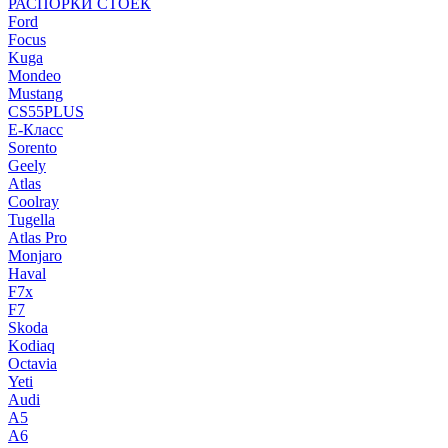
РАСПОРКИ СТОЕК
Ford
Focus
Kuga
Mondeo
Mustang
CS55PLUS
E-Класс
Sorento
Geely
Atlas
Coolray
Tugella
Atlas Pro
Monjaro
Haval
F7x
F7
Skoda
Kodiaq
Octavia
Yeti
Audi
A5
A6