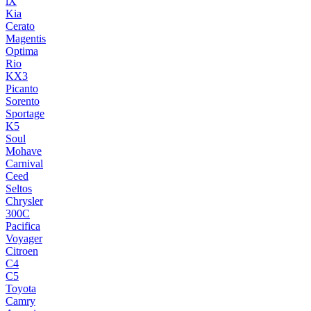
iX
Kia
Cerato
Magentis
Optima
Rio
KX3
Picanto
Sorento
Sportage
K5
Soul
Mohave
Carnival
Ceed
Seltos
Chrysler
300C
Pacifica
Voyager
Citroen
C4
C5
Toyota
Camry