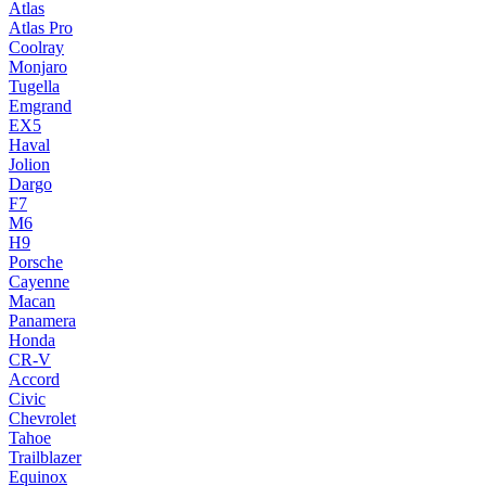
Atlas
Atlas Pro
Coolray
Monjaro
Tugella
Emgrand
EX5
Haval
Jolion
Dargo
F7
M6
H9
Porsche
Cayenne
Macan
Panamera
Honda
CR-V
Accord
Civic
Chevrolet
Tahoe
Trailblazer
Equinox