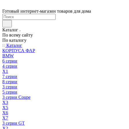
Готовый интернет-магазин товаров для дома
Каталог
По всему сайту
По каталогу
Каталог
КОРПУСА ФАР
BMW
6 серии
4 серии
X1
7 серии
8 серии
3 серии
5 серии
3 серии Coupe
X3
X5
X6
X7
3 серии GT
X2