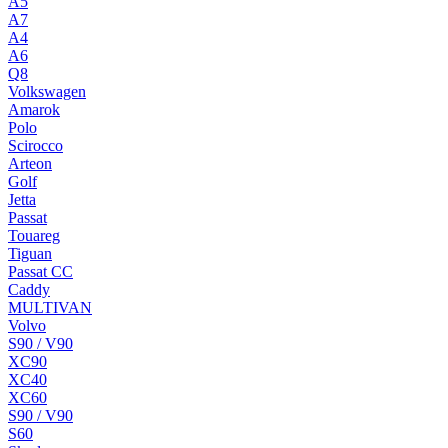
A5
A7
A4
A6
Q8
Volkswagen
Amarok
Polo
Scirocco
Arteon
Golf
Jetta
Passat
Touareg
Tiguan
Passat CC
Caddy
MULTIVAN
Volvo
S90 / V90
XC90
XC40
XC60
S90 / V90
S60