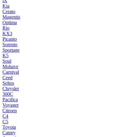
iX
Kia
Cerato
Magentis
Optima
Rio
KX3
Picanto
Sorento
Sportage
K5
Soul
Mohave
Carnival
Ceed
Seltos
Chrysler
300C
Pacifica
Voyager
Citroen
C4
C5
Toyota
Camry