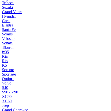
Tribeca
Suzuki
Grand Vitara
Hyundai
Creta
Elantra
Santa Fe
Solaris
Veloster
Sonata
Tiburon
ix35
Kia
Rio
K5
Sorento
Sportage
Optima
Volvo
S40
S90 / V90
XC90
XC60
Jeep
Grand Cherokee