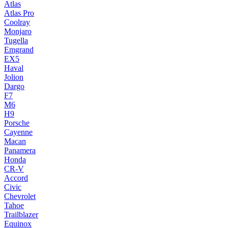
Atlas
Atlas Pro
Coolray
Monjaro
Tugella
Emgrand
EX5
Haval
Jolion
Dargo
F7
M6
H9
Porsche
Cayenne
Macan
Panamera
Honda
CR-V
Accord
Civic
Chevrolet
Tahoe
Trailblazer
Equinox