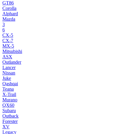
GT86
Corolla
Alphard
Mazda
3
6
CX-5
CX-7
MX-5
Mitsubishi
ASX
Outlander
Lancer
Nissan
Juke
Qashqai
Teana
X-Trail
Murano
QX60
Subaru
Outback
Forester
XV
Legacy