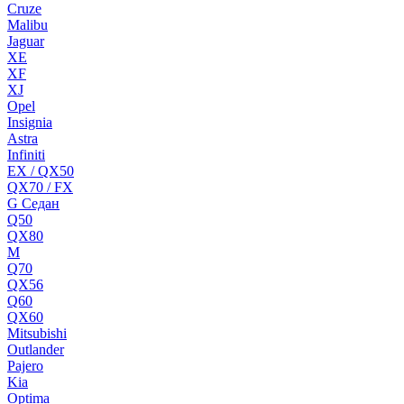
Cruze
Malibu
Jaguar
XE
XF
XJ
Opel
Insignia
Astra
Infiniti
EX / QX50
QX70 / FX
G Cедан
Q50
QX80
M
Q70
QX56
Q60
QX60
Mitsubishi
Outlander
Pajero
Kia
Optima