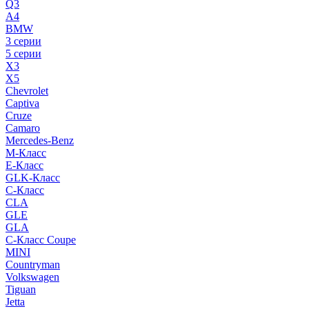
Q3
A4
BMW
3 серии
5 серии
X3
X5
Chevrolet
Captiva
Cruze
Camaro
Mercedes-Benz
M-Класс
E-Класс
GLK-Класс
C-Класс
CLA
GLE
GLA
C-Класс Coupe
MINI
Countryman
Volkswagen
Tiguan
Jetta