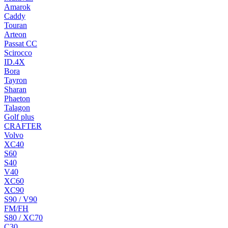
Amarok
Caddy
Touran
Arteon
Passat CC
Scirocco
ID.4X
Bora
Tayron
Sharan
Phaeton
Talagon
Golf plus
CRAFTER
Volvo
XC40
S60
S40
V40
XC60
XC90
S90 / V90
FM/FH
S80 / XC70
C30