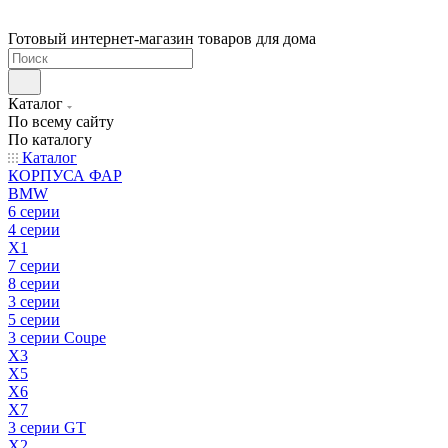
Готовый интернет-магазин товаров для дома
Каталог
По всему сайту
По каталогу
Каталог
КОРПУСА ФАР
BMW
6 серии
4 серии
X1
7 серии
8 серии
3 серии
5 серии
3 серии Coupe
X3
X5
X6
X7
3 серии GT
X2