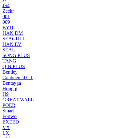
JS4
Zeekr
001
009
BYD
HAN DM
SEAGULL
HAN EV
SEAL
SONG PLUS
TANG
QIN PLUS
Bentley
Continental GT
Bentayga
Hongqi
H9
GREAT WALL
POER
Smart
Fortwo
EXEED
VX
LX.