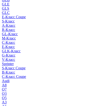
GLE
GLS
GLC
E-Класс Coupe
S-Класс
A-Класс
R-Класс
GL-Класс
M-Класс
C-Класс
E-Класс
GLK-Класс
G-Класс
V-Класс
Sprinter
S-Класс Сoupe
B-Класс
C-Класс Coupe
Audi
A8
Q7
Q3
Q5
A3