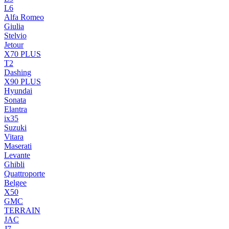
L6
Alfa Romeo
Giulia
Stelvio
Jetour
X70 PLUS
T2
Dashing
X90 PLUS
Hyundai
Sonata
Elantra
ix35
Suzuki
Vitara
Maserati
Levante
Ghibli
Quattroporte
Belgee
X50
GMC
TERRAIN
JAC
J7