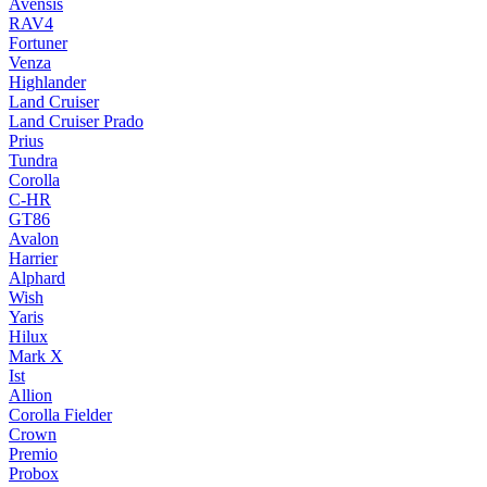
Avensis
RAV4
Fortuner
Venza
Highlander
Land Cruiser
Land Cruiser Prado
Prius
Tundra
Corolla
C-HR
GT86
Avalon
Harrier
Alphard
Wish
Yaris
Hilux
Mark X
Ist
Allion
Corolla Fielder
Crown
Premio
Probox