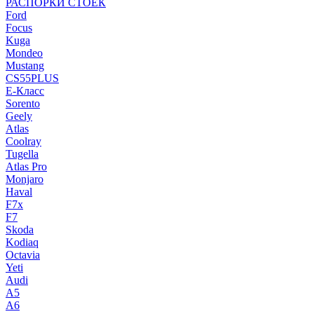
РАСПОРКИ СТОЕК
Ford
Focus
Kuga
Mondeo
Mustang
CS55PLUS
E-Класс
Sorento
Geely
Atlas
Coolray
Tugella
Atlas Pro
Monjaro
Haval
F7x
F7
Skoda
Kodiaq
Octavia
Yeti
Audi
A5
A6