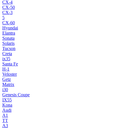
CX-4
CX-50
CX-3
5
CX-60
Hyundai
Elantra
Sonata
Solaris
Tucson
Creta
ix35
Santa Fe
H-1
Veloster
Getz
Matrix
i30
Genesis Coupe
IX55
Kona
Audi
A1
TT
A3