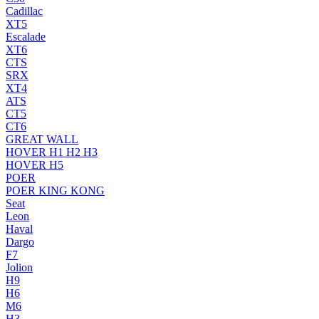
Cadillac
XT5
Escalade
XT6
CTS
SRX
XT4
ATS
CT5
CT6
GREAT WALL
HOVER H1 H2 H3
HOVER H5
POER
POER KING KONG
Seat
Leon
Haval
Dargo
F7
Jolion
H9
H6
M6
H3