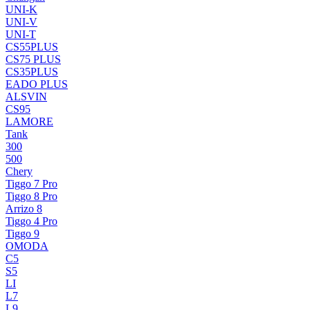
UNI-K
UNI-V
UNI-T
CS55PLUS
CS75 PLUS
CS35PLUS
EADO PLUS
ALSVIN
CS95
LAMORE
Tank
300
500
Chery
Tiggo 7 Pro
Tiggo 8 Pro
Arrizo 8
Tiggo 4 Pro
Tiggo 9
OMODA
C5
S5
LI
L7
L9