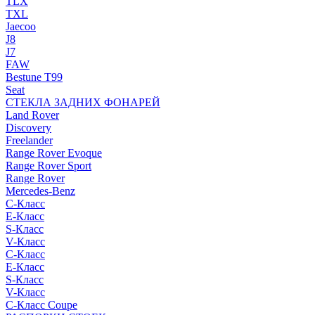
TLX
TXL
Jaecoo
J8
J7
FAW
Bestune T99
Seat
СТЕКЛА ЗАДНИХ ФОНАРЕЙ
Land Rover
Discovery
Freelander
Range Rover Evoque
Range Rover Sport
Range Rover
Mercedes-Benz
C-Класс
E-Класс
S-Класс
V-Класс
C-Класс
E-Класс
S-Класс
V-Класс
C-Класс Coupe