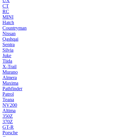
UX
CT
RC
MINI
Hatch
Countryman
Nissan
Qashqai
Sentra
Silvia
Juke
Tiida
X-Trail
Murano
Almera
Maxima
Pathfinder
Patrol
Teana
NV200
Altima
350Z
370Z
GT-R
Porsche