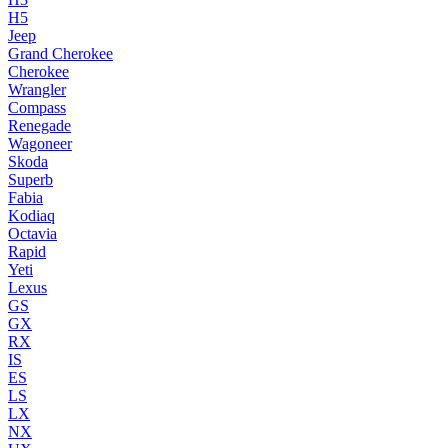
H5
Jeep
Grand Cherokee
Cherokee
Wrangler
Compass
Renegade
Wagoneer
Skoda
Superb
Fabia
Kodiaq
Octavia
Rapid
Yeti
Lexus
GS
GX
RX
IS
ES
LS
LX
NX