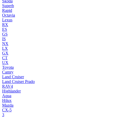
Skoda
Superb
Rapid
Octavia
Lexus
RX
ES
GS
IS
NX
LX
GX
CT
UX
Toyota
Camry
Land Cruiser
Land Cruiser Prado
RAV4
Highlander
Aqua
Hilux
Mazda
CX-5
3