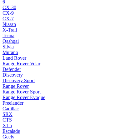
6
CX-30
CX-9
CX-7
Nissan
X-Trail
Teana
Qashqai
Silvia
Murano
Land Rover
Range Rover Velar
Defender
Discovery
Discovery Sport
Range Rover
Range Rover Sport
Range Rover Evoque
Freelander
Cadillac
SRX
CTS
XT5
Escalade
Geely