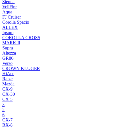
Sienna
VellFire
Aqua
FJ Cruiser
Corolla Spacio
ALLEX
Ipsum
COROLLA CROSS
MARK II
Supra
Altezza
GR86
Verso
CROWN KLUGER
HiAce
Raize
Mazda
CX-9
CX-30
CX-5
3
2
6
CX-7
RX-8