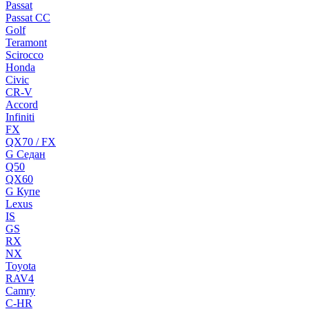
Passat
Passat CC
Golf
Teramont
Scirocco
Honda
Civic
CR-V
Accord
Infiniti
FX
QX70 / FX
G Cедан
Q50
QX60
G Купе
Lexus
IS
GS
RX
NX
Toyota
RAV4
Camry
C-HR