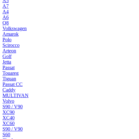
A5
A7
A4
A6
Q8
Volkswagen
Amarok
Polo
Scirocco
Arteon
Golf
Jetta
Passat
Touareg
Tiguan
Passat CC
Caddy
MULTIVAN
Volvo
S90 / V90
XC90
XC40
XC60
S90 / V90
S60