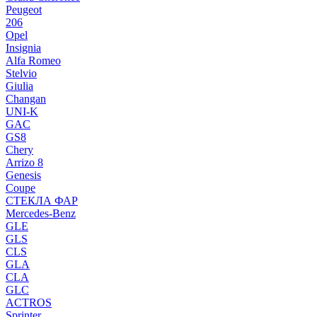
Peugeot
206
Opel
Insignia
Alfa Romeo
Stelvio
Giulia
Changan
UNI-K
GAC
GS8
Chery
Arrizo 8
Genesis
Coupe
СТЕКЛА ФАР
Mercedes-Benz
GLE
GLS
CLS
GLA
CLA
GLC
ACTROS
Sprinter