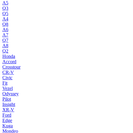
A5
Q3
Q5
A4
Q8
A6
A7
Q7
A8
Q2
Honda
Accord
Crosstour
CR-V
Civic
Fit
Vezel
Odyssey
Pilot
Insight
XR-V
Ford
Edge
Kuga
Mondeo