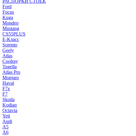
РАСПОРКИ СТОЕК
Ford
Focus
Kuga
Mondeo
Mustang
CS55PLUS
E-Класс
Sorento
Geely
Atlas
Coolray
Tugella
Atlas Pro
Monjaro
Haval
F7x
F7
Skoda
Kodiaq
Octavia
Yeti
Audi
A5
A6