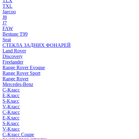
TLX
TXL
Jaecoo
J8
J7
FAW
Bestune T99
Seat
СТЕКЛА ЗАДНИХ ФОНАРЕЙ
Land Rover
Discovery
Freelander
Range Rover Evoque
Range Rover Sport
Range Rover
Mercedes-Benz
C-Класс
E-Класс
S-Класс
V-Класс
C-Класс
E-Класс
S-Класс
V-Класс
C-Класс Coupe