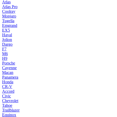
Atlas
Atlas Pro
Coolray
Monjaro
Tugella
Emgrand
EX5
Haval
Jolion
Dargo
F7
M6
H9
Porsche
Cayenne
Macan
Panamera
Honda
CR-V
Accord
Civic
Chevrolet
Tahoe
Trailblazer
Equinox