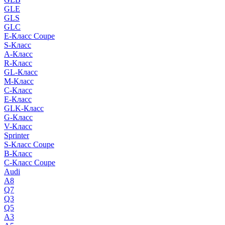
GLE
GLS
GLC
E-Класс Coupe
S-Класс
A-Класс
R-Класс
GL-Класс
M-Класс
C-Класс
E-Класс
GLK-Класс
G-Класс
V-Класс
Sprinter
S-Класс Сoupe
B-Класс
C-Класс Coupe
Audi
A8
Q7
Q3
Q5
A3