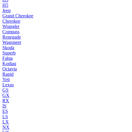
H5
Jeep
Grand Cherokee
Cherokee
Wrangler
Compass
Renegade
Wagoneer
Skoda
Superb
Fabia
Kodiaq
Octavia
Rapid
Yeti
Lexus
GS
GX
RX
IS
ES
LS
LX
NX