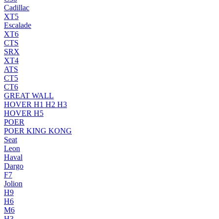
Cadillac
XT5
Escalade
XT6
CTS
SRX
XT4
ATS
CT5
CT6
GREAT WALL
HOVER H1 H2 H3
HOVER H5
POER
POER KING KONG
Seat
Leon
Haval
Dargo
F7
Jolion
H9
H6
M6
H3