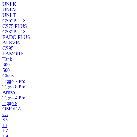
UNI-K
UNI-V
UNI-T
CS55PLUS
CS75 PLUS
CS35PLUS
EADO PLUS
ALSVIN
CS95
LAMORE
Tank
300
500
Chery
Tiggo 7 Pro
Tiggo 8 Pro
Arrizo 8
Tiggo 4 Pro
Tiggo 9
OMODA
C5
S5
LI
L7
L9