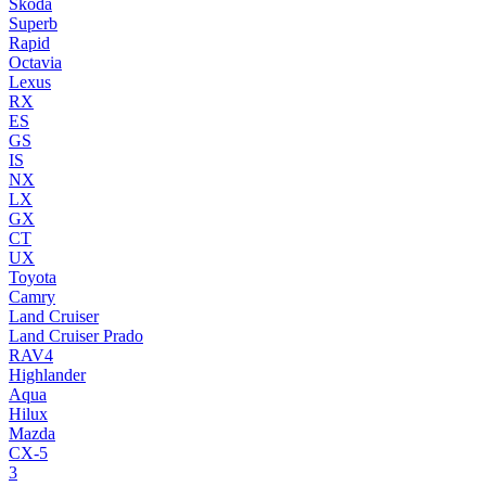
Skoda
Superb
Rapid
Octavia
Lexus
RX
ES
GS
IS
NX
LX
GX
CT
UX
Toyota
Camry
Land Cruiser
Land Cruiser Prado
RAV4
Highlander
Aqua
Hilux
Mazda
CX-5
3