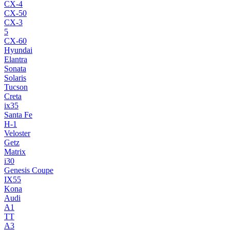
CX-4
CX-50
CX-3
5
CX-60
Hyundai
Elantra
Sonata
Solaris
Tucson
Creta
ix35
Santa Fe
H-1
Veloster
Getz
Matrix
i30
Genesis Coupe
IX55
Kona
Audi
A1
TT
A3