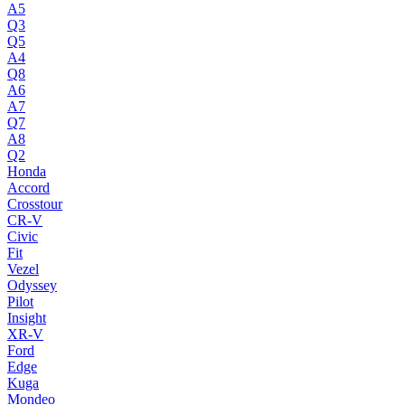
A5
Q3
Q5
A4
Q8
A6
A7
Q7
A8
Q2
Honda
Accord
Crosstour
CR-V
Civic
Fit
Vezel
Odyssey
Pilot
Insight
XR-V
Ford
Edge
Kuga
Mondeo