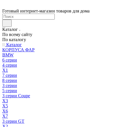
Готовый интернет-магазин товаров для дома
Каталог
По всему сайту
По каталогу
Каталог
КОРПУСА ФАР
BMW
6 серии
4 серии
X1
7 серии
8 серии
3 серии
5 серии
3 серии Coupe
X3
X5
X6
X7
3 серии GT
X2