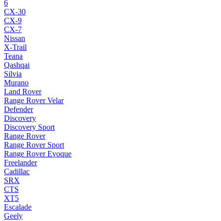
6
CX-30
CX-9
CX-7
Nissan
X-Trail
Teana
Qashqai
Silvia
Murano
Land Rover
Range Rover Velar
Defender
Discovery
Discovery Sport
Range Rover
Range Rover Sport
Range Rover Evoque
Freelander
Cadillac
SRX
CTS
XT5
Escalade
Geely