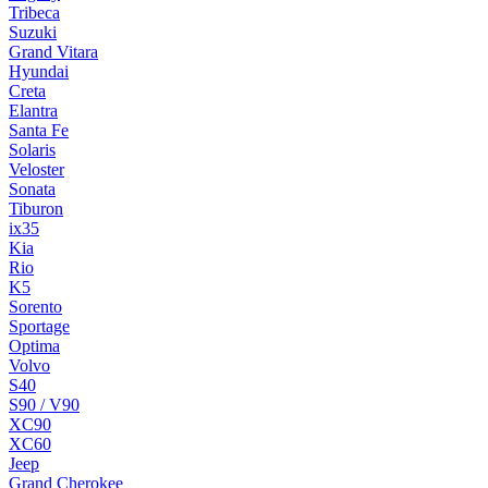
Tribeca
Suzuki
Grand Vitara
Hyundai
Creta
Elantra
Santa Fe
Solaris
Veloster
Sonata
Tiburon
ix35
Kia
Rio
K5
Sorento
Sportage
Optima
Volvo
S40
S90 / V90
XC90
XC60
Jeep
Grand Cherokee