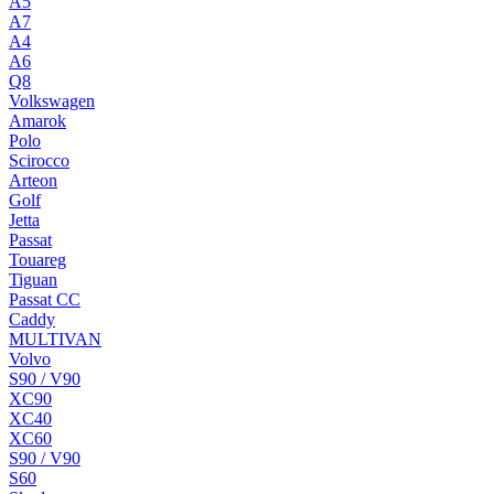
A5
A7
A4
A6
Q8
Volkswagen
Amarok
Polo
Scirocco
Arteon
Golf
Jetta
Passat
Touareg
Tiguan
Passat CC
Caddy
MULTIVAN
Volvo
S90 / V90
XC90
XC40
XC60
S90 / V90
S60