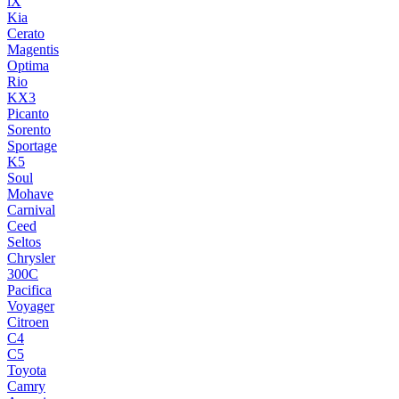
iX
Kia
Cerato
Magentis
Optima
Rio
KX3
Picanto
Sorento
Sportage
K5
Soul
Mohave
Carnival
Ceed
Seltos
Chrysler
300C
Pacifica
Voyager
Citroen
C4
C5
Toyota
Camry