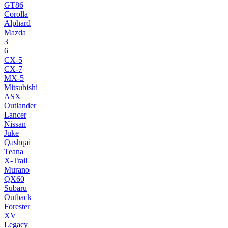
GT86
Corolla
Alphard
Mazda
3
6
CX-5
CX-7
MX-5
Mitsubishi
ASX
Outlander
Lancer
Nissan
Juke
Qashqai
Teana
X-Trail
Murano
QX60
Subaru
Outback
Forester
XV
Legacy