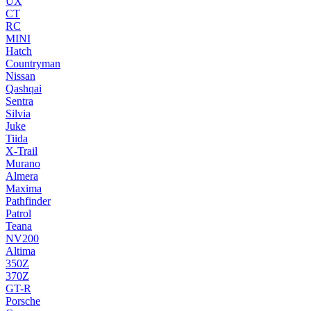
UX
CT
RC
MINI
Hatch
Countryman
Nissan
Qashqai
Sentra
Silvia
Juke
Tiida
X-Trail
Murano
Almera
Maxima
Pathfinder
Patrol
Teana
NV200
Altima
350Z
370Z
GT-R
Porsche