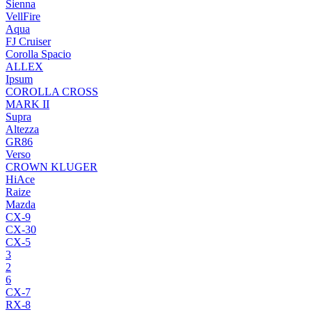
Sienna
VellFire
Aqua
FJ Cruiser
Corolla Spacio
ALLEX
Ipsum
COROLLA CROSS
MARK II
Supra
Altezza
GR86
Verso
CROWN KLUGER
HiAce
Raize
Mazda
CX-9
CX-30
CX-5
3
2
6
CX-7
RX-8