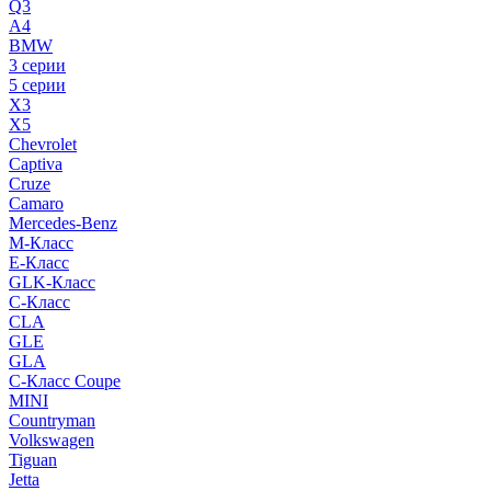
Q3
A4
BMW
3 серии
5 серии
X3
X5
Chevrolet
Captiva
Cruze
Camaro
Mercedes-Benz
M-Класс
E-Класс
GLK-Класс
C-Класс
CLA
GLE
GLA
C-Класс Coupe
MINI
Countryman
Volkswagen
Tiguan
Jetta