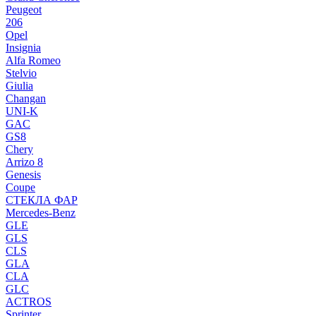
Peugeot
206
Opel
Insignia
Alfa Romeo
Stelvio
Giulia
Changan
UNI-K
GAC
GS8
Chery
Arrizo 8
Genesis
Coupe
СТЕКЛА ФАР
Mercedes-Benz
GLE
GLS
CLS
GLA
CLA
GLC
ACTROS
Sprinter