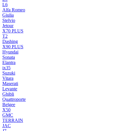
L6
Alfa Romeo
Giulia
Stelvio
Jetour
X70 PLUS
T2
Dashing
X90 PLUS
Hyundai
Sonata
Elantra
ix35
Suzuki
Vitara
Maserati
Levante
Ghibli
Quattroporte
Belgee
X50
GMC
TERRAIN
JAC
J7