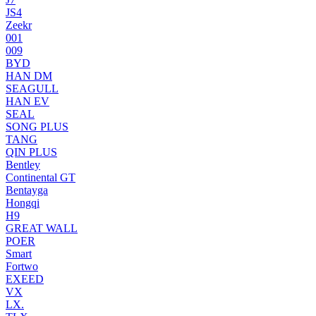
JS4
Zeekr
001
009
BYD
HAN DM
SEAGULL
HAN EV
SEAL
SONG PLUS
TANG
QIN PLUS
Bentley
Continental GT
Bentayga
Hongqi
H9
GREAT WALL
POER
Smart
Fortwo
EXEED
VX
LX.