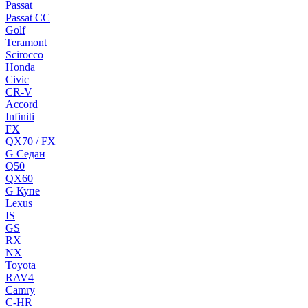
Passat
Passat CC
Golf
Teramont
Scirocco
Honda
Civic
CR-V
Accord
Infiniti
FX
QX70 / FX
G Cедан
Q50
QX60
G Купе
Lexus
IS
GS
RX
NX
Toyota
RAV4
Camry
C-HR