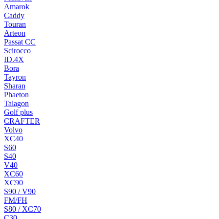
Amarok
Caddy
Touran
Arteon
Passat CC
Scirocco
ID.4X
Bora
Tayron
Sharan
Phaeton
Talagon
Golf plus
CRAFTER
Volvo
XC40
S60
S40
V40
XC60
XC90
S90 / V90
FM/FH
S80 / XC70
C30