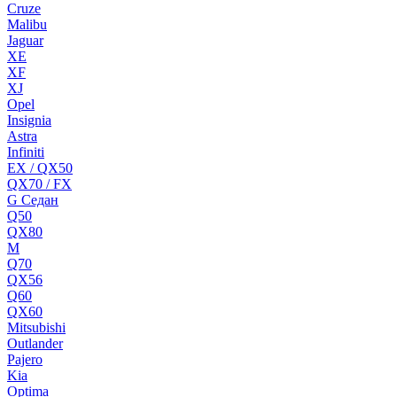
Cruze
Malibu
Jaguar
XE
XF
XJ
Opel
Insignia
Astra
Infiniti
EX / QX50
QX70 / FX
G Cедан
Q50
QX80
M
Q70
QX56
Q60
QX60
Mitsubishi
Outlander
Pajero
Kia
Optima