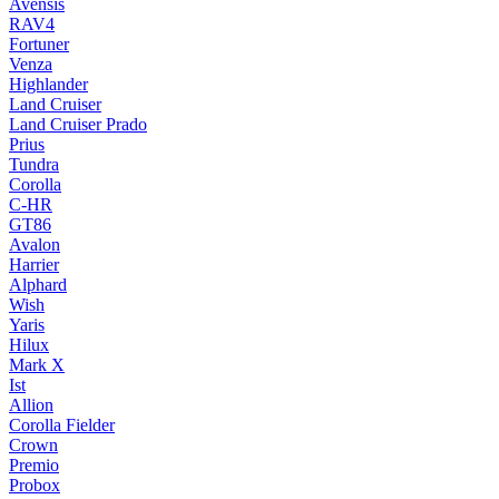
Avensis
RAV4
Fortuner
Venza
Highlander
Land Cruiser
Land Cruiser Prado
Prius
Tundra
Corolla
C-HR
GT86
Avalon
Harrier
Alphard
Wish
Yaris
Hilux
Mark X
Ist
Allion
Corolla Fielder
Crown
Premio
Probox