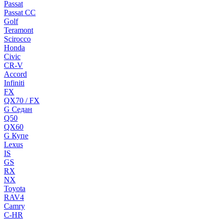
Passat
Passat CC
Golf
Teramont
Scirocco
Honda
Civic
CR-V
Accord
Infiniti
FX
QX70 / FX
G Cедан
Q50
QX60
G Купе
Lexus
IS
GS
RX
NX
Toyota
RAV4
Camry
C-HR