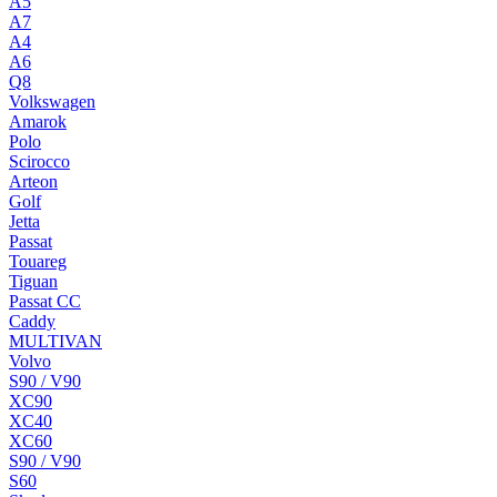
A5
A7
A4
A6
Q8
Volkswagen
Amarok
Polo
Scirocco
Arteon
Golf
Jetta
Passat
Touareg
Tiguan
Passat CC
Caddy
MULTIVAN
Volvo
S90 / V90
XC90
XC40
XC60
S90 / V90
S60