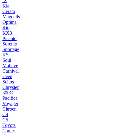
iX
Kia
Cerato
Magentis
Optima
Rio
KX3
Picanto
Sorento
Sportage
K5
Soul
Mohave
Carnival
Ceed
Seltos
Chrysler
300C
Pacifica
Voyager
Citroen
C4
C5
Toyota
Camry