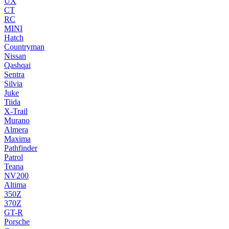
UX
CT
RC
MINI
Hatch
Countryman
Nissan
Qashqai
Sentra
Silvia
Juke
Tiida
X-Trail
Murano
Almera
Maxima
Pathfinder
Patrol
Teana
NV200
Altima
350Z
370Z
GT-R
Porsche