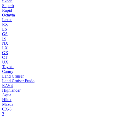
Skoda
Superb
Rapid
Octavia
Lexus
RX
ES
GS
IS
NX
LX
GX
CT
UX
Toyota
Camry
Land Cruiser
Land Cruiser Prado
RAV4
Highlander
Aqua
Hilux
Mazda
CX-5
3