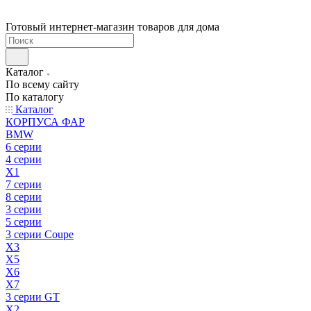
Готовый интернет-магазин товаров для дома
Каталог
По всему сайту
По каталогу
Каталог
КОРПУСА ФАР
BMW
6 серии
4 серии
X1
7 серии
8 серии
3 серии
5 серии
3 серии Coupe
X3
X5
X6
X7
3 серии GT
X2