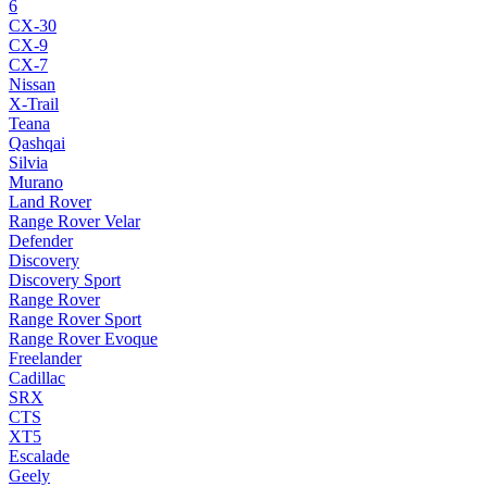
6
CX-30
CX-9
CX-7
Nissan
X-Trail
Teana
Qashqai
Silvia
Murano
Land Rover
Range Rover Velar
Defender
Discovery
Discovery Sport
Range Rover
Range Rover Sport
Range Rover Evoque
Freelander
Cadillac
SRX
CTS
XT5
Escalade
Geely