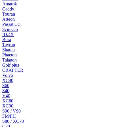
Amarok
Caddy
Touran
Arteon
Passat CC
Scirocco
ID.4X
Bora
Tayron
Sharan
Phaeton
Talagon
Golf plus
CRAFTER
Volvo
XC40
S60
S40
V40
XC60
XC90
S90 / V90
FM/FH
S80 / XC70
C30