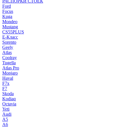
РАСПОРКИ СТОЕК
Ford
Focus
Kuga
Mondeo
Mustang
CS55PLUS
E-Класс
Sorento
Geely
Atlas
Coolray
Tugella
Atlas Pro
Monjaro
Haval
F7x
F7
Skoda
Kodiaq
Octavia
Yeti
Audi
A5
A6