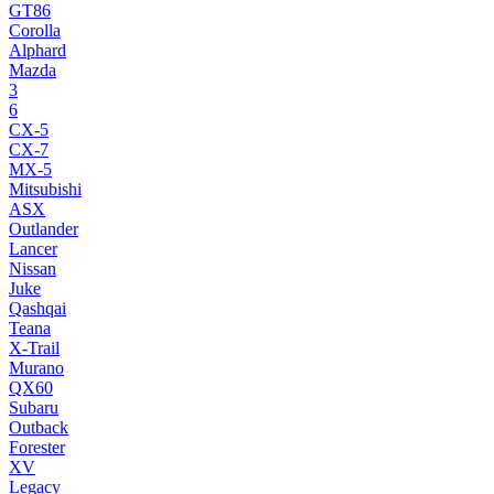
GT86
Corolla
Alphard
Mazda
3
6
CX-5
CX-7
MX-5
Mitsubishi
ASX
Outlander
Lancer
Nissan
Juke
Qashqai
Teana
X-Trail
Murano
QX60
Subaru
Outback
Forester
XV
Legacy