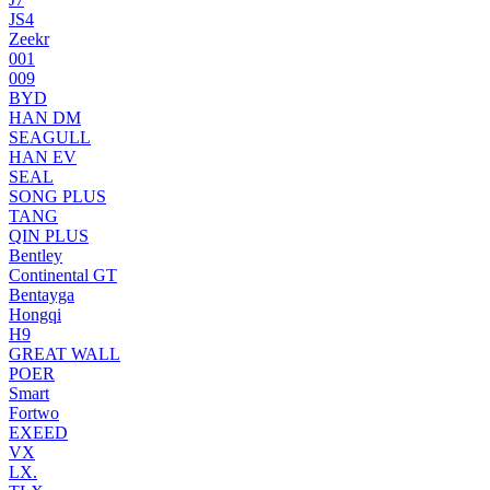
JS4
Zeekr
001
009
BYD
HAN DM
SEAGULL
HAN EV
SEAL
SONG PLUS
TANG
QIN PLUS
Bentley
Continental GT
Bentayga
Hongqi
H9
GREAT WALL
POER
Smart
Fortwo
EXEED
VX
LX.