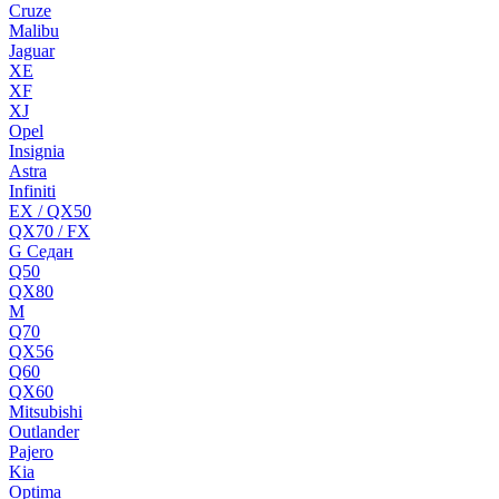
Cruze
Malibu
Jaguar
XE
XF
XJ
Opel
Insignia
Astra
Infiniti
EX / QX50
QX70 / FX
G Cедан
Q50
QX80
M
Q70
QX56
Q60
QX60
Mitsubishi
Outlander
Pajero
Kia
Optima