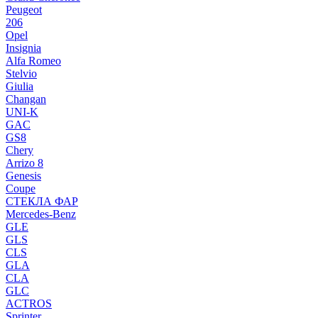
Peugeot
206
Opel
Insignia
Alfa Romeo
Stelvio
Giulia
Changan
UNI-K
GAC
GS8
Chery
Arrizo 8
Genesis
Coupe
СТЕКЛА ФАР
Mercedes-Benz
GLE
GLS
CLS
GLA
CLA
GLC
ACTROS
Sprinter