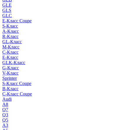
GLE
GLS
GLC
E-Класс Coupe
S-Класс
A-Класс
R-Класс
GL-Класс
M-Класс
C-Класс
E-Класс
GLK-Класс
G-Класс
V-Класс
Sprinter
S-Класс Сoupe
B-Класс
C-Класс Coupe
Audi
A8
Q7
Q3
Q5
A3