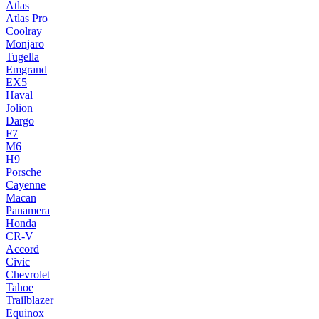
Atlas
Atlas Pro
Coolray
Monjaro
Tugella
Emgrand
EX5
Haval
Jolion
Dargo
F7
M6
H9
Porsche
Cayenne
Macan
Panamera
Honda
CR-V
Accord
Civic
Chevrolet
Tahoe
Trailblazer
Equinox