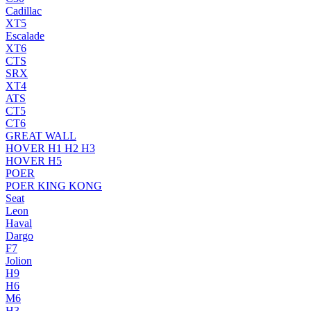
Cadillac
XT5
Escalade
XT6
CTS
SRX
XT4
ATS
CT5
CT6
GREAT WALL
HOVER H1 H2 H3
HOVER H5
POER
POER KING KONG
Seat
Leon
Haval
Dargo
F7
Jolion
H9
H6
M6
H3