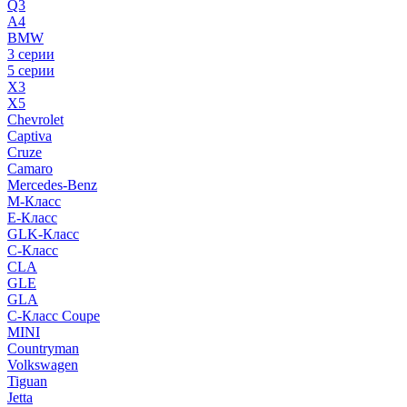
Q3
A4
BMW
3 серии
5 серии
X3
X5
Chevrolet
Captiva
Cruze
Camaro
Mercedes-Benz
M-Класс
E-Класс
GLK-Класс
C-Класс
CLA
GLE
GLA
C-Класс Coupe
MINI
Countryman
Volkswagen
Tiguan
Jetta