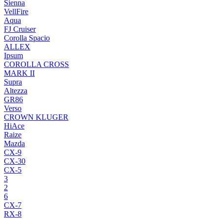
Sienna
VellFire
Aqua
FJ Cruiser
Corolla Spacio
ALLEX
Ipsum
COROLLA CROSS
MARK II
Supra
Altezza
GR86
Verso
CROWN KLUGER
HiAce
Raize
Mazda
CX-9
CX-30
CX-5
3
2
6
CX-7
RX-8