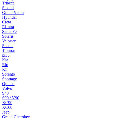
Tribeca
Suzuki
Grand Vitara
Hyundai
Creta
Elantra
Santa Fe
Solaris
Veloster
Sonata
Tiburon
ix35
Kia
Rio
K5
Sorento
Sportage
Optima
Volvo
S40
S90 / V90
XC90
XC60
Jeep
Grand Cherokee