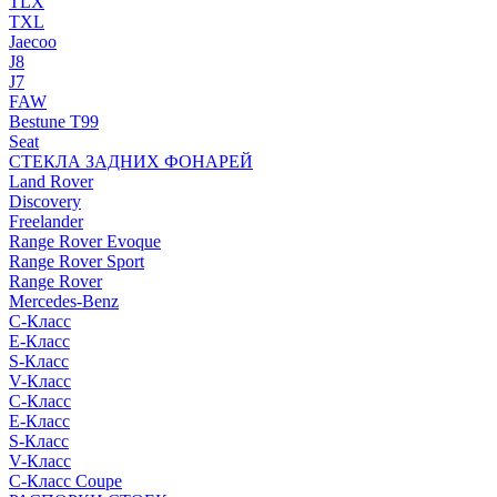
TLX
TXL
Jaecoo
J8
J7
FAW
Bestune T99
Seat
СТЕКЛА ЗАДНИХ ФОНАРЕЙ
Land Rover
Discovery
Freelander
Range Rover Evoque
Range Rover Sport
Range Rover
Mercedes-Benz
C-Класс
E-Класс
S-Класс
V-Класс
C-Класс
E-Класс
S-Класс
V-Класс
C-Класс Coupe