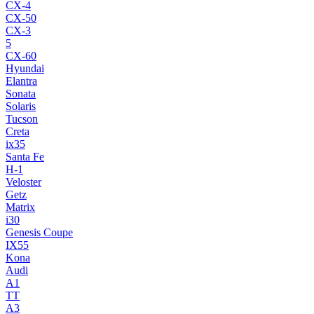
CX-4
CX-50
CX-3
5
CX-60
Hyundai
Elantra
Sonata
Solaris
Tucson
Creta
ix35
Santa Fe
H-1
Veloster
Getz
Matrix
i30
Genesis Coupe
IX55
Kona
Audi
A1
TT
A3