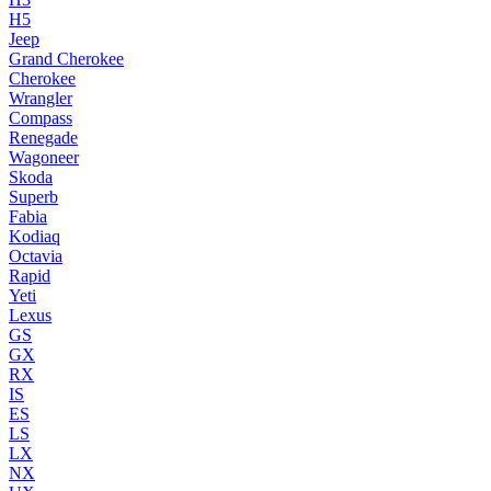
H5
Jeep
Grand Cherokee
Cherokee
Wrangler
Compass
Renegade
Wagoneer
Skoda
Superb
Fabia
Kodiaq
Octavia
Rapid
Yeti
Lexus
GS
GX
RX
IS
ES
LS
LX
NX