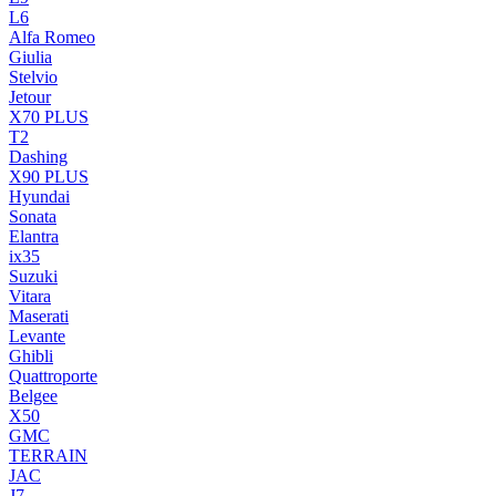
L6
Alfa Romeo
Giulia
Stelvio
Jetour
X70 PLUS
T2
Dashing
X90 PLUS
Hyundai
Sonata
Elantra
ix35
Suzuki
Vitara
Maserati
Levante
Ghibli
Quattroporte
Belgee
X50
GMC
TERRAIN
JAC
J7