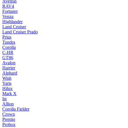
Avensis
RAV4
Fortuner
Venza
Highlander
Land Cruiser
Land Cruiser Prado
Prius
Tundra
Corolla
C-HR
GT86
Avalon
Harrier
Alphard
Wish
Yaris
Hilux
Mark X
Ist
Allion
Corolla Fielder
Crown
Premio
Probox