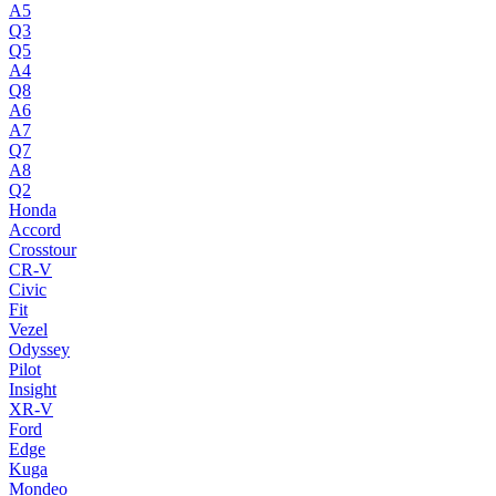
A5
Q3
Q5
A4
Q8
A6
A7
Q7
A8
Q2
Honda
Accord
Crosstour
CR-V
Civic
Fit
Vezel
Odyssey
Pilot
Insight
XR-V
Ford
Edge
Kuga
Mondeo