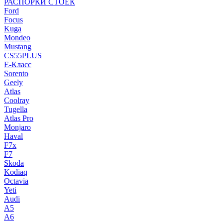
РАСПОРКИ СТОЕК
Ford
Focus
Kuga
Mondeo
Mustang
CS55PLUS
E-Класс
Sorento
Geely
Atlas
Coolray
Tugella
Atlas Pro
Monjaro
Haval
F7x
F7
Skoda
Kodiaq
Octavia
Yeti
Audi
A5
A6