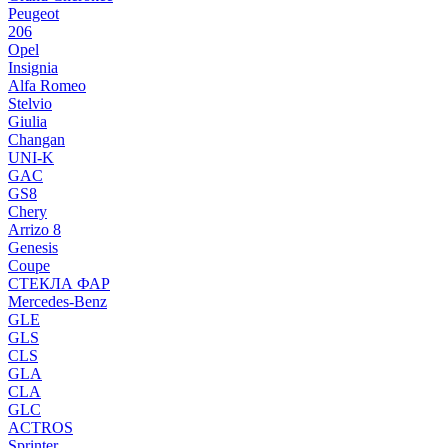
Peugeot
206
Opel
Insignia
Alfa Romeo
Stelvio
Giulia
Changan
UNI-K
GAC
GS8
Chery
Arrizo 8
Genesis
Coupe
СТЕКЛА ФАР
Mercedes-Benz
GLE
GLS
CLS
GLA
CLA
GLC
ACTROS
Sprinter