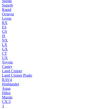
Skoda
Superb
Rapid
Octavia
Lexus
RX
ES
GS
IS
NX
LX
GX
CT
UX
Toyota
Camry
Land Cruiser
Land Cruiser Prado
RAV4
Highlander
Aqua
Hilux
Mazda
CX-5
3