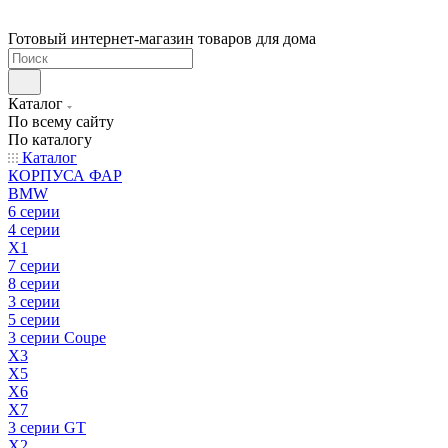
Готовый интернет-магазин товаров для дома
Каталог
По всему сайту
По каталогу
Каталог
КОРПУСА ФАР
BMW
6 серии
4 серии
X1
7 серии
8 серии
3 серии
5 серии
3 серии Coupe
X3
X5
X6
X7
3 серии GT
X2