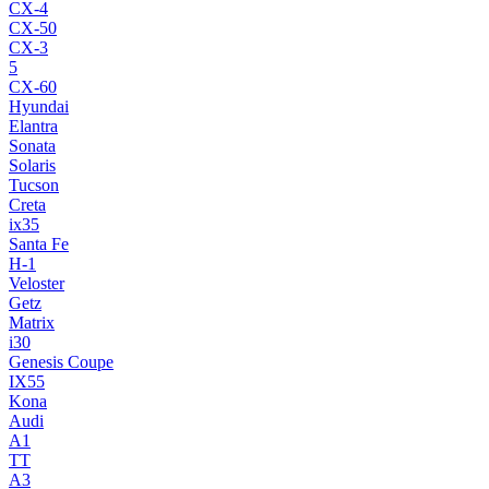
CX-4
CX-50
CX-3
5
CX-60
Hyundai
Elantra
Sonata
Solaris
Tucson
Creta
ix35
Santa Fe
H-1
Veloster
Getz
Matrix
i30
Genesis Coupe
IX55
Kona
Audi
A1
TT
A3