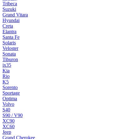
Tribeca
Suzuki
Grand Vitara
Hyundai
Creta
Elantra
Santa Fe
Solaris
Veloster
Sonata
Tiburon
ix35
Kia
Rio
K5
Sorento
Sportage
Optima
Volvo
S40
S90 / V90
XC90
XC60
Jeep
Grand Cherokee