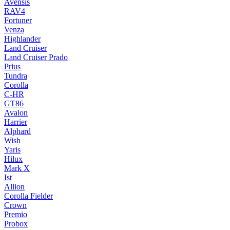
Avensis
RAV4
Fortuner
Venza
Highlander
Land Cruiser
Land Cruiser Prado
Prius
Tundra
Corolla
C-HR
GT86
Avalon
Harrier
Alphard
Wish
Yaris
Hilux
Mark X
Ist
Allion
Corolla Fielder
Crown
Premio
Probox