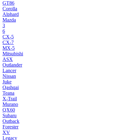
GT86
Corolla
Alphard
Mazda
3
6
CX-5
CX-7
MX-5
Mitsubishi
ASX
Outlander
Lancer
Nissan
Juke
Qashqai
Teana
X-Trail
Murano
QX60
Subaru
Outback
Forester
XV
Legacy