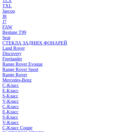
TLX
TXL
Jaecoo
J8
J7
FAW
Bestune T99
Seat
СТЕКЛА ЗАДНИХ ФОНАРЕЙ
Land Rover
Discovery
Freelander
Range Rover Evoque
Range Rover Sport
Range Rover
Mercedes-Benz
C-Класс
E-Класс
S-Класс
V-Класс
C-Класс
E-Класс
S-Класс
V-Класс
C-Класс Coupe