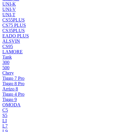
UNI-K
UNI-V
UNI-T
CS55PLUS
CS75 PLUS
CS35PLUS
EADO PLUS
ALSVIN
CS95
LAMORE
Tank
300
500
Chery
Tiggo 7 Pro
Tiggo 8 Pro
Arrizo 8
Tiggo 4 Pro
Tiggo 9
OMODA
C5
S5
LI
L7
L9