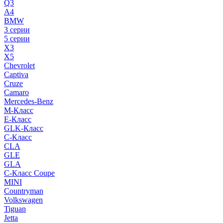
Q3
A4
BMW
3 серии
5 серии
X3
X5
Chevrolet
Captiva
Cruze
Camaro
Mercedes-Benz
M-Класс
E-Класс
GLK-Класс
C-Класс
CLA
GLE
GLA
C-Класс Coupe
MINI
Countryman
Volkswagen
Tiguan
Jetta