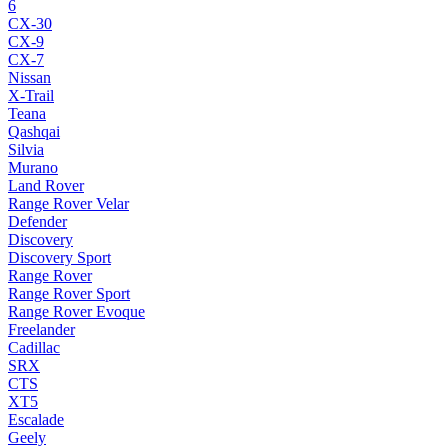
6
CX-30
CX-9
CX-7
Nissan
X-Trail
Teana
Qashqai
Silvia
Murano
Land Rover
Range Rover Velar
Defender
Discovery
Discovery Sport
Range Rover
Range Rover Sport
Range Rover Evoque
Freelander
Cadillac
SRX
CTS
XT5
Escalade
Geely