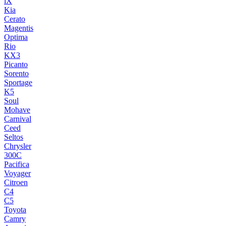
iX
Kia
Cerato
Magentis
Optima
Rio
KX3
Picanto
Sorento
Sportage
K5
Soul
Mohave
Carnival
Ceed
Seltos
Chrysler
300C
Pacifica
Voyager
Citroen
C4
C5
Toyota
Camry