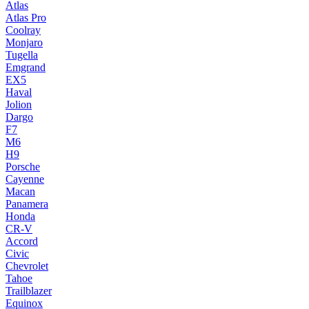
Atlas
Atlas Pro
Coolray
Monjaro
Tugella
Emgrand
EX5
Haval
Jolion
Dargo
F7
M6
H9
Porsche
Cayenne
Macan
Panamera
Honda
CR-V
Accord
Civic
Chevrolet
Tahoe
Trailblazer
Equinox