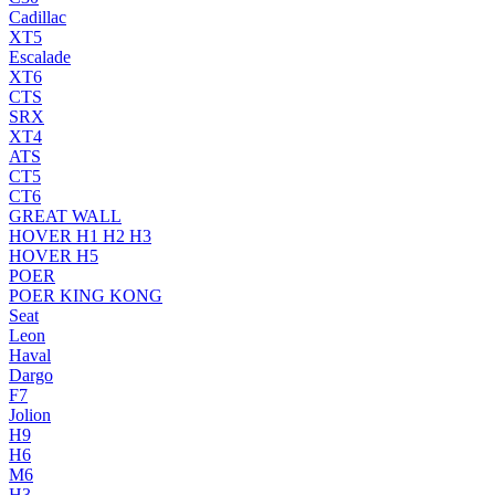
Cadillac
XT5
Escalade
XT6
CTS
SRX
XT4
ATS
CT5
CT6
GREAT WALL
HOVER H1 H2 H3
HOVER H5
POER
POER KING KONG
Seat
Leon
Haval
Dargo
F7
Jolion
H9
H6
M6
H3