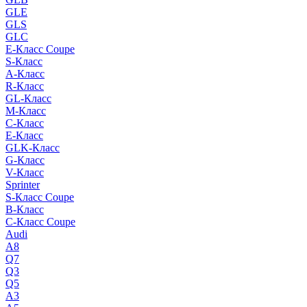
GLE
GLS
GLC
E-Класс Coupe
S-Класс
A-Класс
R-Класс
GL-Класс
M-Класс
C-Класс
E-Класс
GLK-Класс
G-Класс
V-Класс
Sprinter
S-Класс Сoupe
B-Класс
C-Класс Coupe
Audi
A8
Q7
Q3
Q5
A3