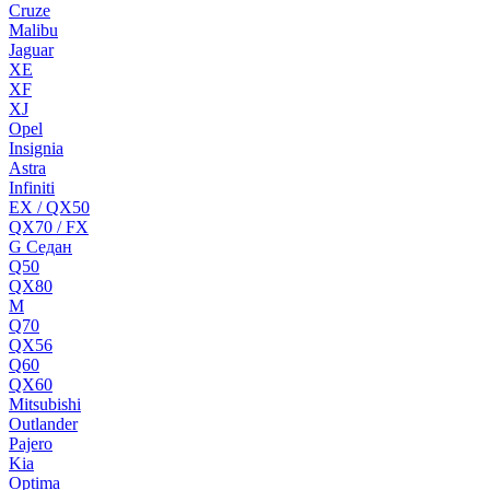
Cruze
Malibu
Jaguar
XE
XF
XJ
Opel
Insignia
Astra
Infiniti
EX / QX50
QX70 / FX
G Cедан
Q50
QX80
M
Q70
QX56
Q60
QX60
Mitsubishi
Outlander
Pajero
Kia
Optima