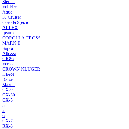
Sienna
VellFire
Aqua
FJ Cruiser
Corolla Spacio
ALLEX
Ipsum
COROLLA CROSS
MARK II
Supra
Altezza
GR86
Verso
CROWN KLUGER
HiAce
Raize
Mazda
CX-9
CX-30
CX-5
3
2
6
CX-7
RX-8