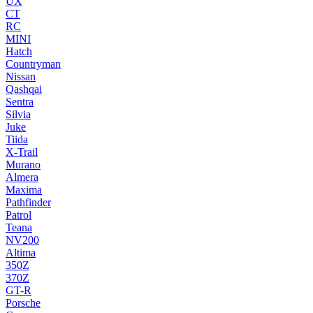
UX
CT
RC
MINI
Hatch
Countryman
Nissan
Qashqai
Sentra
Silvia
Juke
Tiida
X-Trail
Murano
Almera
Maxima
Pathfinder
Patrol
Teana
NV200
Altima
350Z
370Z
GT-R
Porsche