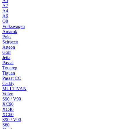
A5
A7
A4
A6
Q8
Volkswagen
Amarok
Polo
Scirocco
Arteon
Golf
Jetta
Passat
Touareg
Tiguan
Passat CC
Caddy
MULTIVAN
Volvo
S90 / V90
XC90
XC40
XC60
S90 / V90
S60