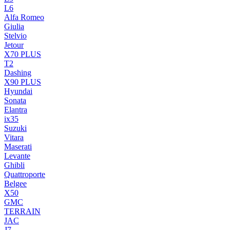
L6
Alfa Romeo
Giulia
Stelvio
Jetour
X70 PLUS
T2
Dashing
X90 PLUS
Hyundai
Sonata
Elantra
ix35
Suzuki
Vitara
Maserati
Levante
Ghibli
Quattroporte
Belgee
X50
GMC
TERRAIN
JAC
J7