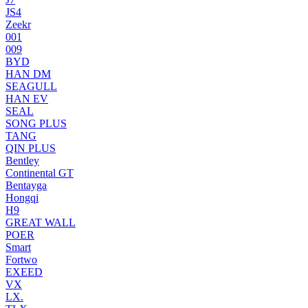
JS4
Zeekr
001
009
BYD
HAN DM
SEAGULL
HAN EV
SEAL
SONG PLUS
TANG
QIN PLUS
Bentley
Continental GT
Bentayga
Hongqi
H9
GREAT WALL
POER
Smart
Fortwo
EXEED
VX
LX.