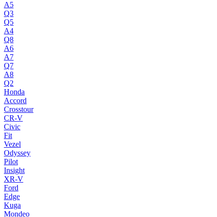
A5
Q3
Q5
A4
Q8
A6
A7
Q7
A8
Q2
Honda
Accord
Crosstour
CR-V
Civic
Fit
Vezel
Odyssey
Pilot
Insight
XR-V
Ford
Edge
Kuga
Mondeo