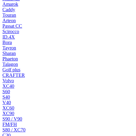
Amarok
Caddy
Touran
Arteon
Passat CC
Scirocco
ID.4X
Bora
Tayron
Sharan
Phaeton
Talagon
Golf plus
CRAFTER
Volvo
XC40
S60
S40
V40
XC60
XC90
S90 / V90
FM/FH
S80 / XC70
C30