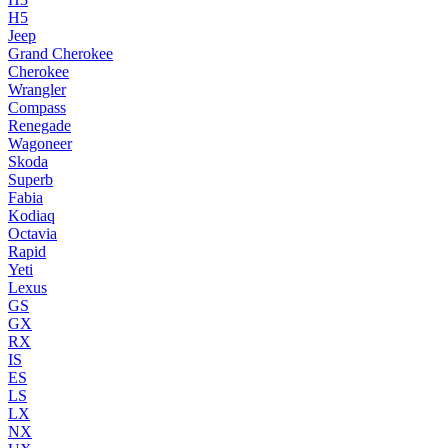
H5
Jeep
Grand Cherokee
Cherokee
Wrangler
Compass
Renegade
Wagoneer
Skoda
Superb
Fabia
Kodiaq
Octavia
Rapid
Yeti
Lexus
GS
GX
RX
IS
ES
LS
LX
NX