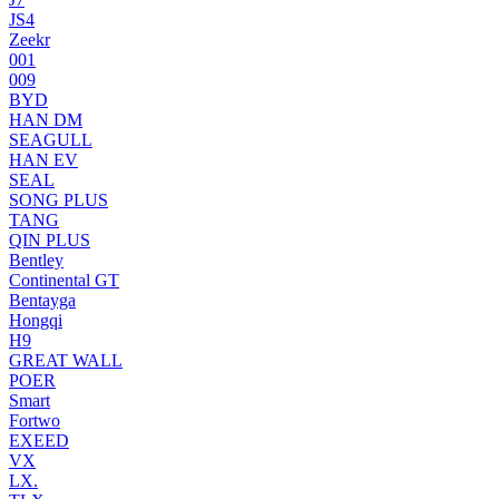
JS4
Zeekr
001
009
BYD
HAN DM
SEAGULL
HAN EV
SEAL
SONG PLUS
TANG
QIN PLUS
Bentley
Continental GT
Bentayga
Hongqi
H9
GREAT WALL
POER
Smart
Fortwo
EXEED
VX
LX.