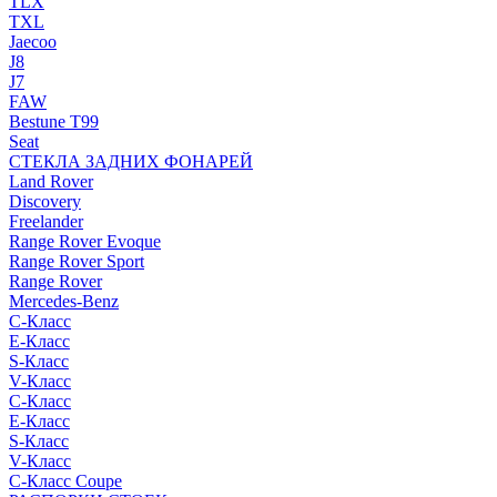
TLX
TXL
Jaecoo
J8
J7
FAW
Bestune T99
Seat
СТЕКЛА ЗАДНИХ ФОНАРЕЙ
Land Rover
Discovery
Freelander
Range Rover Evoque
Range Rover Sport
Range Rover
Mercedes-Benz
C-Класс
E-Класс
S-Класс
V-Класс
C-Класс
E-Класс
S-Класс
V-Класс
C-Класс Coupe