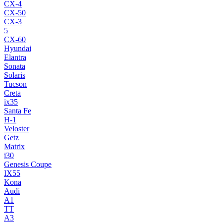
CX-4
CX-50
CX-3
5
CX-60
Hyundai
Elantra
Sonata
Solaris
Tucson
Creta
ix35
Santa Fe
H-1
Veloster
Getz
Matrix
i30
Genesis Coupe
IX55
Kona
Audi
A1
TT
A3