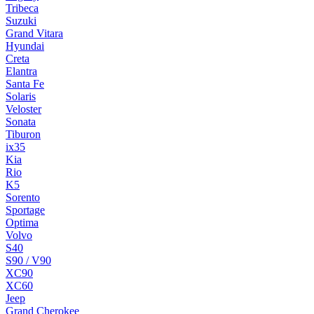
Tribeca
Suzuki
Grand Vitara
Hyundai
Creta
Elantra
Santa Fe
Solaris
Veloster
Sonata
Tiburon
ix35
Kia
Rio
K5
Sorento
Sportage
Optima
Volvo
S40
S90 / V90
XC90
XC60
Jeep
Grand Cherokee