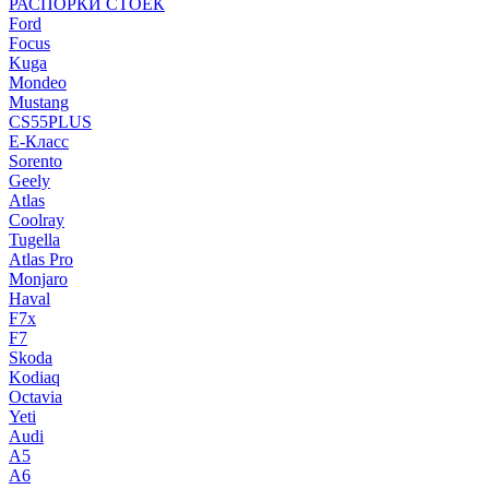
РАСПОРКИ СТОЕК
Ford
Focus
Kuga
Mondeo
Mustang
CS55PLUS
E-Класс
Sorento
Geely
Atlas
Coolray
Tugella
Atlas Pro
Monjaro
Haval
F7x
F7
Skoda
Kodiaq
Octavia
Yeti
Audi
A5
A6