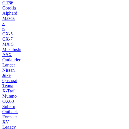
GT86
Corolla
Alphard
Mazda
3
6
CX-5
CX-7
MX-5
Mitsubishi
ASX
Outlander
Lancer
Nissan
Juke
Qashqai
Teana
X-Trail
Murano
QX60
Subaru
Outback
Forester
XV
Legacy