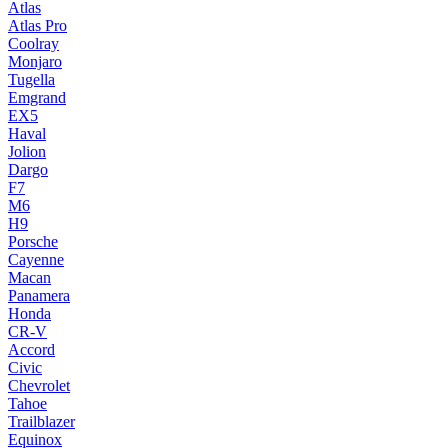
Atlas
Atlas Pro
Coolray
Monjaro
Tugella
Emgrand
EX5
Haval
Jolion
Dargo
F7
M6
H9
Porsche
Cayenne
Macan
Panamera
Honda
CR-V
Accord
Civic
Chevrolet
Tahoe
Trailblazer
Equinox