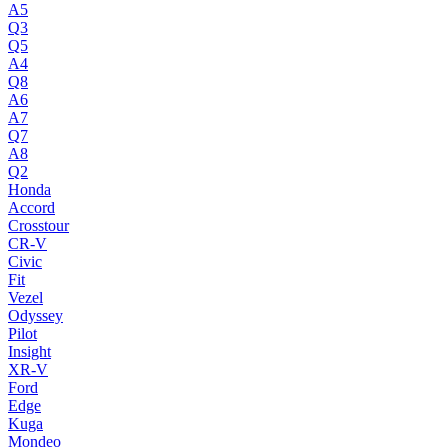
A5
Q3
Q5
A4
Q8
A6
A7
Q7
A8
Q2
Honda
Accord
Crosstour
CR-V
Civic
Fit
Vezel
Odyssey
Pilot
Insight
XR-V
Ford
Edge
Kuga
Mondeo