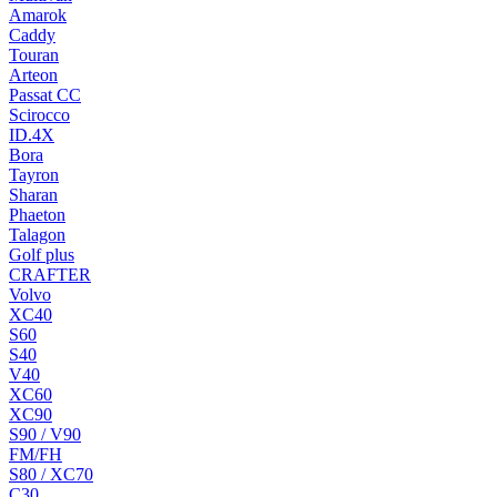
Amarok
Caddy
Touran
Arteon
Passat CC
Scirocco
ID.4X
Bora
Tayron
Sharan
Phaeton
Talagon
Golf plus
CRAFTER
Volvo
XC40
S60
S40
V40
XC60
XC90
S90 / V90
FM/FH
S80 / XC70
C30