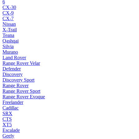
6
CX-30
CX-9
CX-7
Nissan
X-Trail
Teana
Qashqai
Silvia
Murano
Land Rover
Range Rover Velar
Defender
Discovery
Discovery Sport
Range Rover
Range Rover Sport
Range Rover Evoque
Freelander
Cadillac
SRX
CTS
XT5
Escalade
Geely