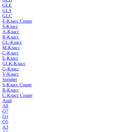
GLE
GLS
GLC
E-Класс Coupe
S-Класс
A-Класс
R-Класс
GL-Класс
M-Класс
C-Класс
E-Класс
GLK-Класс
G-Класс
V-Класс
Sprinter
S-Класс Сoupe
B-Класс
C-Класс Coupe
Audi
A8
Q7
Q3
Q5
A3