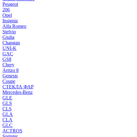
Peugeot
206
Opel
Insignia
Alfa Romeo
Stelvio
Giulia
Changan
UNI-K
GAC
GS8
Chery
Arrizo 8
Genesis
Coupe
СТЕКЛА ФАР
Mercedes-Benz
GLE
GLS
CLS
GLA
CLA
GLC
ACTROS
Sprinter