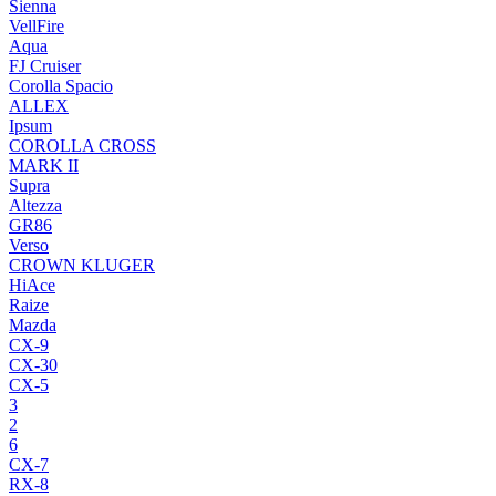
Sienna
VellFire
Aqua
FJ Cruiser
Corolla Spacio
ALLEX
Ipsum
COROLLA CROSS
MARK II
Supra
Altezza
GR86
Verso
CROWN KLUGER
HiAce
Raize
Mazda
CX-9
CX-30
CX-5
3
2
6
CX-7
RX-8