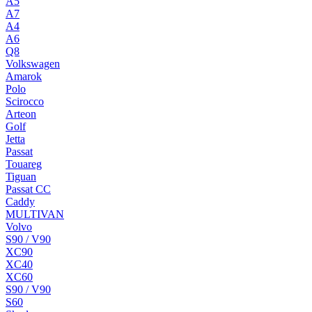
A5
A7
A4
A6
Q8
Volkswagen
Amarok
Polo
Scirocco
Arteon
Golf
Jetta
Passat
Touareg
Tiguan
Passat CC
Caddy
MULTIVAN
Volvo
S90 / V90
XC90
XC40
XC60
S90 / V90
S60