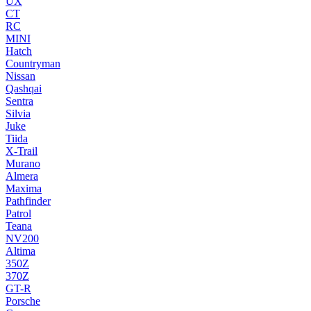
UX
CT
RC
MINI
Hatch
Countryman
Nissan
Qashqai
Sentra
Silvia
Juke
Tiida
X-Trail
Murano
Almera
Maxima
Pathfinder
Patrol
Teana
NV200
Altima
350Z
370Z
GT-R
Porsche