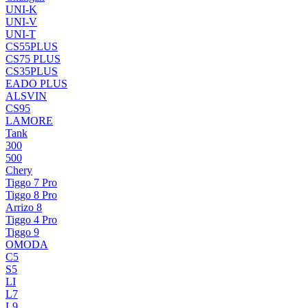
UNI-K
UNI-V
UNI-T
CS55PLUS
CS75 PLUS
CS35PLUS
EADO PLUS
ALSVIN
CS95
LAMORE
Tank
300
500
Chery
Tiggo 7 Pro
Tiggo 8 Pro
Arrizo 8
Tiggo 4 Pro
Tiggo 9
OMODA
C5
S5
LI
L7
L9