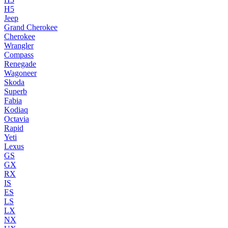
H5
Jeep
Grand Cherokee
Cherokee
Wrangler
Compass
Renegade
Wagoneer
Skoda
Superb
Fabia
Kodiaq
Octavia
Rapid
Yeti
Lexus
GS
GX
RX
IS
ES
LS
LX
NX