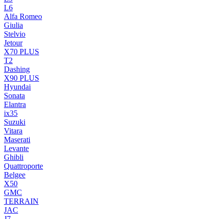
L6
Alfa Romeo
Giulia
Stelvio
Jetour
X70 PLUS
T2
Dashing
X90 PLUS
Hyundai
Sonata
Elantra
ix35
Suzuki
Vitara
Maserati
Levante
Ghibli
Quattroporte
Belgee
X50
GMC
TERRAIN
JAC
J7