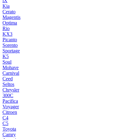
iX
Kia
Cerato
Magentis
Optima
Rio
KX3
Picanto
Sorento
Sportage
K5
Soul
Mohave
Carnival
Ceed
Seltos
Chrysler
300C
Pacifica
Voyager
Citroen
C4
C5
Toyota
Camry