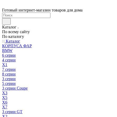
Готовый интернет-магазин товаров для дома
Каталог
По всему сайту
По каталогу
Каталог
КОРПУСА ФАР
BMW
6 серии
4 серии
X1
7 серии
8 серии
3 серии
5 серии
3 серии Coupe
X3
X5
X6
X7
3 серии GT
X2