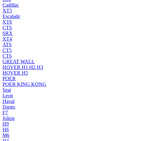
Cadillac
XT5
Escalade
XT6
CTS
SRX
XT4
ATS
CT5
CT6
GREAT WALL
HOVER H1 H2 H3
HOVER H5
POER
POER KING KONG
Seat
Leon
Haval
Dargo
F7
Jolion
H9
H6
M6
H3