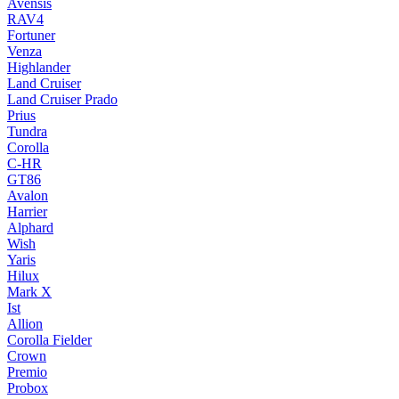
Avensis
RAV4
Fortuner
Venza
Highlander
Land Cruiser
Land Cruiser Prado
Prius
Tundra
Corolla
C-HR
GT86
Avalon
Harrier
Alphard
Wish
Yaris
Hilux
Mark X
Ist
Allion
Corolla Fielder
Crown
Premio
Probox