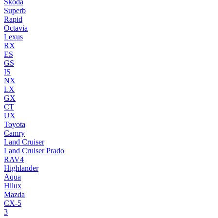
Skoda
Superb
Rapid
Octavia
Lexus
RX
ES
GS
IS
NX
LX
GX
CT
UX
Toyota
Camry
Land Cruiser
Land Cruiser Prado
RAV4
Highlander
Aqua
Hilux
Mazda
CX-5
3