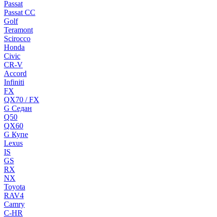
Passat
Passat CC
Golf
Teramont
Scirocco
Honda
Civic
CR-V
Accord
Infiniti
FX
QX70 / FX
G Cедан
Q50
QX60
G Купе
Lexus
IS
GS
RX
NX
Toyota
RAV4
Camry
C-HR