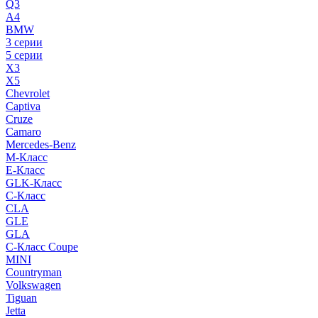
Q3
A4
BMW
3 серии
5 серии
X3
X5
Chevrolet
Captiva
Cruze
Camaro
Mercedes-Benz
M-Класс
E-Класс
GLK-Класс
C-Класс
CLA
GLE
GLA
C-Класс Coupe
MINI
Countryman
Volkswagen
Tiguan
Jetta