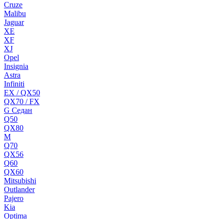
Cruze
Malibu
Jaguar
XE
XF
XJ
Opel
Insignia
Astra
Infiniti
EX / QX50
QX70 / FX
G Cедан
Q50
QX80
M
Q70
QX56
Q60
QX60
Mitsubishi
Outlander
Pajero
Kia
Optima