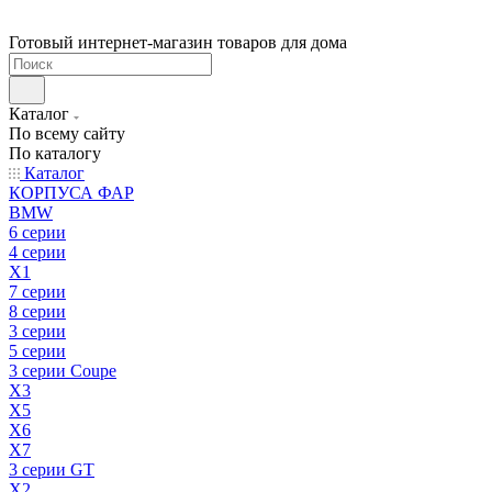
Готовый интернет-магазин товаров для дома
Каталог
По всему сайту
По каталогу
Каталог
КОРПУСА ФАР
BMW
6 серии
4 серии
X1
7 серии
8 серии
3 серии
5 серии
3 серии Coupe
X3
X5
X6
X7
3 серии GT
X2