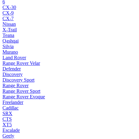
6
CX-30
CX-9
CX-7
Nissan
X-Trail
Teana
Qashqai
Silvia
Murano
Land Rover
Range Rover Velar
Defender
Discovery
Discovery Sport
Range Rover
Range Rover Sport
Range Rover Evoque
Freelander
Cadillac
SRX
CTS
XT5
Escalade
Geely