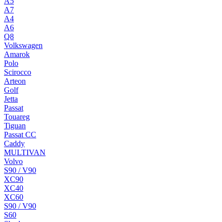
A5
A7
A4
A6
Q8
Volkswagen
Amarok
Polo
Scirocco
Arteon
Golf
Jetta
Passat
Touareg
Tiguan
Passat CC
Caddy
MULTIVAN
Volvo
S90 / V90
XC90
XC40
XC60
S90 / V90
S60