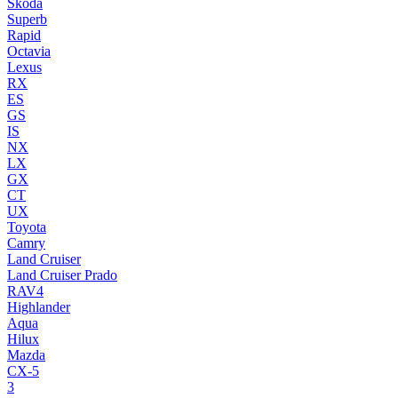
Skoda
Superb
Rapid
Octavia
Lexus
RX
ES
GS
IS
NX
LX
GX
CT
UX
Toyota
Camry
Land Cruiser
Land Cruiser Prado
RAV4
Highlander
Aqua
Hilux
Mazda
CX-5
3