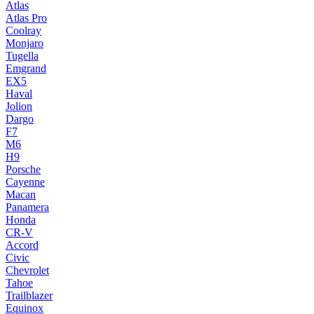
Atlas
Atlas Pro
Coolray
Monjaro
Tugella
Emgrand
EX5
Haval
Jolion
Dargo
F7
M6
H9
Porsche
Cayenne
Macan
Panamera
Honda
CR-V
Accord
Civic
Chevrolet
Tahoe
Trailblazer
Equinox