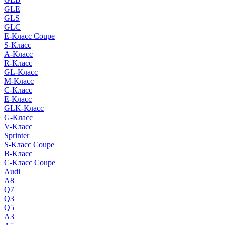
GLE
GLS
GLC
E-Класс Coupe
S-Класс
A-Класс
R-Класс
GL-Класс
M-Класс
C-Класс
E-Класс
GLK-Класс
G-Класс
V-Класс
Sprinter
S-Класс Сoupe
B-Класс
C-Класс Coupe
Audi
A8
Q7
Q3
Q5
A3