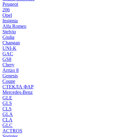
Peugeot
206
Opel
Insignia
Alfa Romeo
Stelvio
Giulia
Changan
UNI-K
GAC
GS8
Chery
Arrizo 8
Genesis
Coupe
СТЕКЛА ФАР
Mercedes-Benz
GLE
GLS
CLS
GLA
CLA
GLC
ACTROS
Sprinter