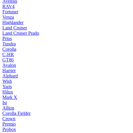
Avensis
RAV4
Fortuner
Venza
Highlander
Land Cruiser
Land Cruiser Prado
Prius
Tundra
Corolla
C-HR
GT86
Avalon
Harrier
Alphard
Wish
Yaris
Hilux
Mark X
Ist
Allion
Corolla Fielder
Crown
Premio
Probox