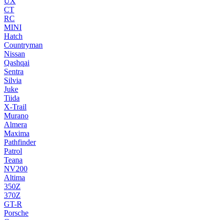
UX
CT
RC
MINI
Hatch
Countryman
Nissan
Qashqai
Sentra
Silvia
Juke
Tiida
X-Trail
Murano
Almera
Maxima
Pathfinder
Patrol
Teana
NV200
Altima
350Z
370Z
GT-R
Porsche