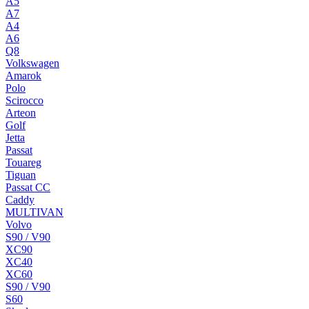
A5
A7
A4
A6
Q8
Volkswagen
Amarok
Polo
Scirocco
Arteon
Golf
Jetta
Passat
Touareg
Tiguan
Passat CC
Caddy
MULTIVAN
Volvo
S90 / V90
XC90
XC40
XC60
S90 / V90
S60