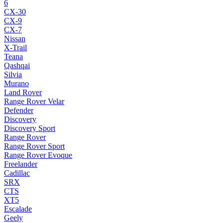
6
CX-30
CX-9
CX-7
Nissan
X-Trail
Teana
Qashqai
Silvia
Murano
Land Rover
Range Rover Velar
Defender
Discovery
Discovery Sport
Range Rover
Range Rover Sport
Range Rover Evoque
Freelander
Cadillac
SRX
CTS
XT5
Escalade
Geely