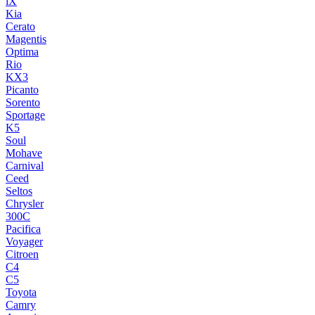
iX
Kia
Cerato
Magentis
Optima
Rio
KX3
Picanto
Sorento
Sportage
K5
Soul
Mohave
Carnival
Ceed
Seltos
Chrysler
300C
Pacifica
Voyager
Citroen
C4
C5
Toyota
Camry