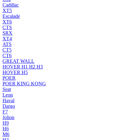
Cadillac
XT5
Escalade
XT6
CTS
SRX
XT4
ATS
CT5
CT6
GREAT WALL
HOVER H1 H2 H3
HOVER H5
POER
POER KING KONG
Seat
Leon
Haval
Dargo
F7
Jolion
H9
H6
M6
H3