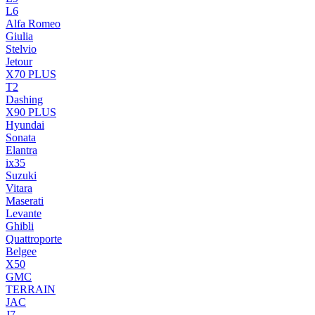
L6
Alfa Romeo
Giulia
Stelvio
Jetour
X70 PLUS
T2
Dashing
X90 PLUS
Hyundai
Sonata
Elantra
ix35
Suzuki
Vitara
Maserati
Levante
Ghibli
Quattroporte
Belgee
X50
GMC
TERRAIN
JAC
J7