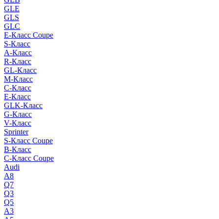
GLE
GLS
GLC
E-Класс Coupe
S-Класс
A-Класс
R-Класс
GL-Класс
M-Класс
C-Класс
E-Класс
GLK-Класс
G-Класс
V-Класс
Sprinter
S-Класс Сoupe
B-Класс
C-Класс Coupe
Audi
A8
Q7
Q3
Q5
A3