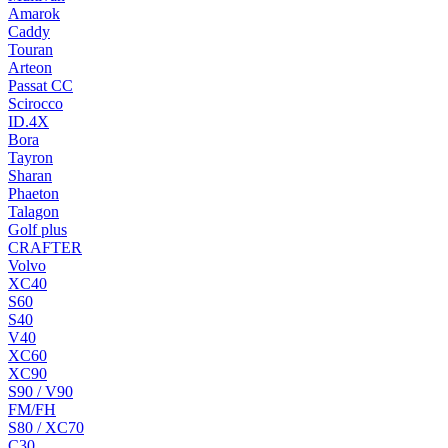
Amarok
Caddy
Touran
Arteon
Passat CC
Scirocco
ID.4X
Bora
Tayron
Sharan
Phaeton
Talagon
Golf plus
CRAFTER
Volvo
XC40
S60
S40
V40
XC60
XC90
S90 / V90
FM/FH
S80 / XC70
C30