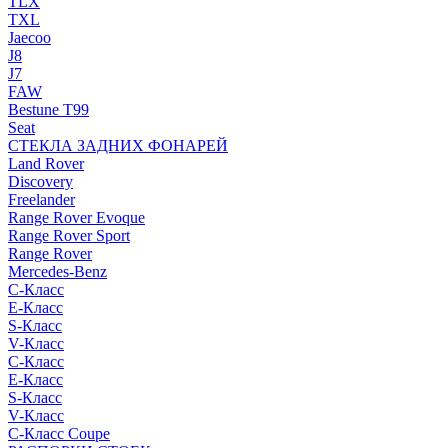
TLX
TXL
Jaecoo
J8
J7
FAW
Bestune T99
Seat
СТЕКЛА ЗАДНИХ ФОНАРЕЙ
Land Rover
Discovery
Freelander
Range Rover Evoque
Range Rover Sport
Range Rover
Mercedes-Benz
C-Класс
E-Класс
S-Класс
V-Класс
C-Класс
E-Класс
S-Класс
V-Класс
C-Класс Coupe