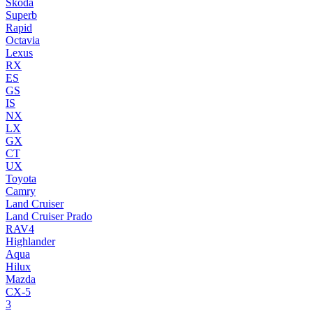
Skoda
Superb
Rapid
Octavia
Lexus
RX
ES
GS
IS
NX
LX
GX
CT
UX
Toyota
Camry
Land Cruiser
Land Cruiser Prado
RAV4
Highlander
Aqua
Hilux
Mazda
CX-5
3