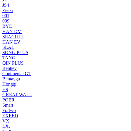
JS4
Zeekr
001
009
BYD
HAN DM
SEAGULL
HAN EV
SEAL
SONG PLUS
TANG
QIN PLUS
Bentley
Continental GT
Bentayga
Hongqi
H9
GREAT WALL
POER
Smart
Fortwo
EXEED
VX
LX.