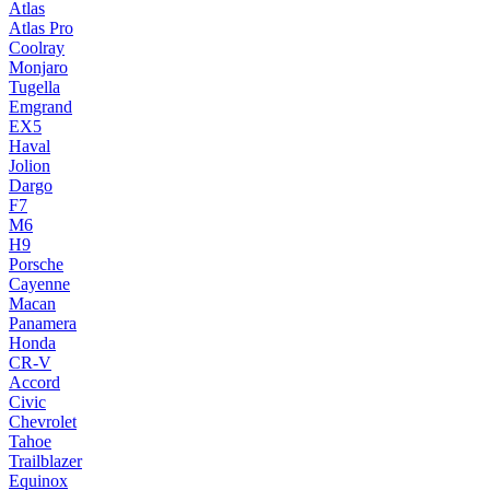
Atlas
Atlas Pro
Coolray
Monjaro
Tugella
Emgrand
EX5
Haval
Jolion
Dargo
F7
M6
H9
Porsche
Cayenne
Macan
Panamera
Honda
CR-V
Accord
Civic
Chevrolet
Tahoe
Trailblazer
Equinox