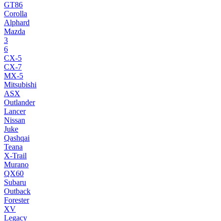
GT86
Corolla
Alphard
Mazda
3
6
CX-5
CX-7
MX-5
Mitsubishi
ASX
Outlander
Lancer
Nissan
Juke
Qashqai
Teana
X-Trail
Murano
QX60
Subaru
Outback
Forester
XV
Legacy