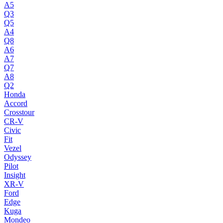
A5
Q3
Q5
A4
Q8
A6
A7
Q7
A8
Q2
Honda
Accord
Crosstour
CR-V
Civic
Fit
Vezel
Odyssey
Pilot
Insight
XR-V
Ford
Edge
Kuga
Mondeo