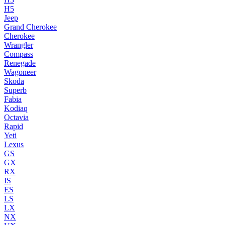
H5
Jeep
Grand Cherokee
Cherokee
Wrangler
Compass
Renegade
Wagoneer
Skoda
Superb
Fabia
Kodiaq
Octavia
Rapid
Yeti
Lexus
GS
GX
RX
IS
ES
LS
LX
NX