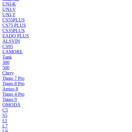
UNI-K
UNI-V
UNI-T
CS55PLUS
CS75 PLUS
CS35PLUS
EADO PLUS
ALSVIN
CS95
LAMORE
Tank
300
500
Chery
Tiggo 7 Pro
Tiggo 8 Pro
Arrizo 8
Tiggo 4 Pro
Tiggo 9
OMODA
C5
S5
LI
L7
L9