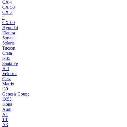
CX-4
CX-50
CX-3
5
CX-60
Hyundai
Elantra
Sonata
Solaris
Tucson
Creta
ix35
Santa Fe
H-1
Veloster
Getz
Matrix
i30
Genesis Coupe
IX55
Kona
Audi
A1
TT
A3