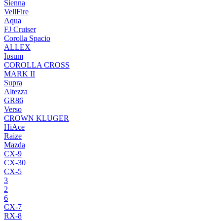
Sienna
VellFire
Aqua
FJ Cruiser
Corolla Spacio
ALLEX
Ipsum
COROLLA CROSS
MARK II
Supra
Altezza
GR86
Verso
CROWN KLUGER
HiAce
Raize
Mazda
CX-9
CX-30
CX-5
3
2
6
CX-7
RX-8