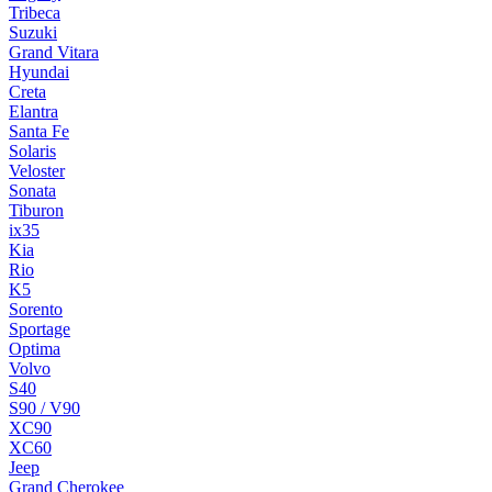
Tribeca
Suzuki
Grand Vitara
Hyundai
Creta
Elantra
Santa Fe
Solaris
Veloster
Sonata
Tiburon
ix35
Kia
Rio
K5
Sorento
Sportage
Optima
Volvo
S40
S90 / V90
XC90
XC60
Jeep
Grand Cherokee