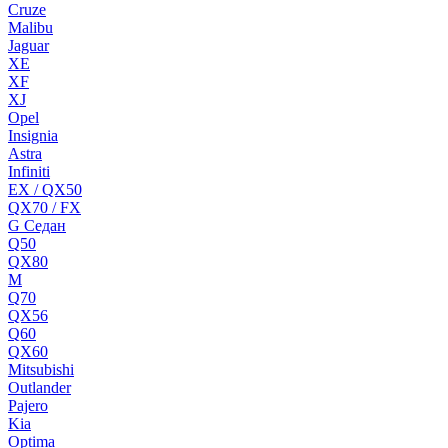
Cruze
Malibu
Jaguar
XE
XF
XJ
Opel
Insignia
Astra
Infiniti
EX / QX50
QX70 / FX
G Cедан
Q50
QX80
M
Q70
QX56
Q60
QX60
Mitsubishi
Outlander
Pajero
Kia
Optima