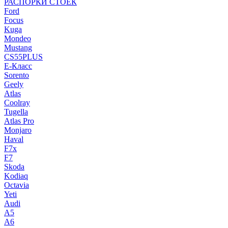
РАСПОРКИ СТОЕК
Ford
Focus
Kuga
Mondeo
Mustang
CS55PLUS
E-Класс
Sorento
Geely
Atlas
Coolray
Tugella
Atlas Pro
Monjaro
Haval
F7x
F7
Skoda
Kodiaq
Octavia
Yeti
Audi
A5
A6