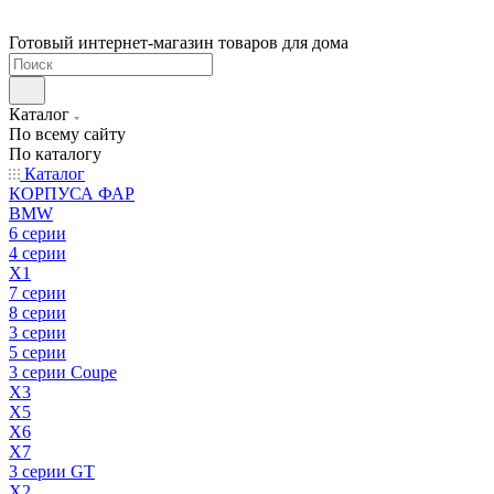
Готовый интернет-магазин товаров для дома
Каталог
По всему сайту
По каталогу
Каталог
КОРПУСА ФАР
BMW
6 серии
4 серии
X1
7 серии
8 серии
3 серии
5 серии
3 серии Coupe
X3
X5
X6
X7
3 серии GT
X2