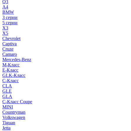
Q3
A4
BMW
3 серии
5 серии
X3
X5
Chevrolet
Captiva
Cruze
Camaro
Mercedes-Benz
M-Класс
E-Класс
GLK-Класс
C-Класс
CLA
GLE
GLA
C-Класс Coupe
MINI
Countryman
Volkswagen
Tiguan
Jetta