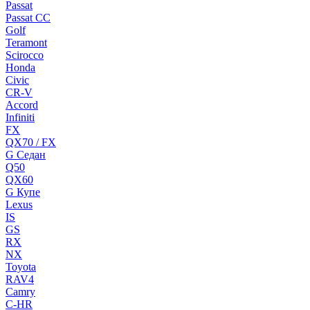
Passat
Passat CC
Golf
Teramont
Scirocco
Honda
Civic
CR-V
Accord
Infiniti
FX
QX70 / FX
G Cедан
Q50
QX60
G Купе
Lexus
IS
GS
RX
NX
Toyota
RAV4
Camry
C-HR