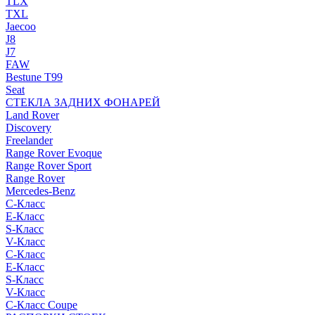
TLX
TXL
Jaecoo
J8
J7
FAW
Bestune T99
Seat
СТЕКЛА ЗАДНИХ ФОНАРЕЙ
Land Rover
Discovery
Freelander
Range Rover Evoque
Range Rover Sport
Range Rover
Mercedes-Benz
C-Класс
E-Класс
S-Класс
V-Класс
C-Класс
E-Класс
S-Класс
V-Класс
C-Класс Coupe