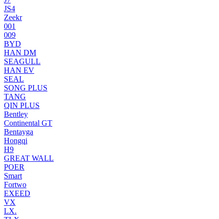
JS4
Zeekr
001
009
BYD
HAN DM
SEAGULL
HAN EV
SEAL
SONG PLUS
TANG
QIN PLUS
Bentley
Continental GT
Bentayga
Hongqi
H9
GREAT WALL
POER
Smart
Fortwo
EXEED
VX
LX.