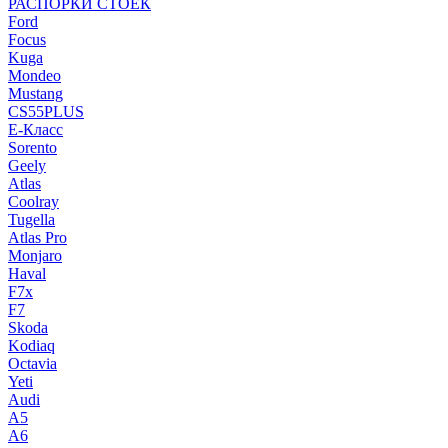
РАСПОРКИ СТОЕК
Ford
Focus
Kuga
Mondeo
Mustang
CS55PLUS
E-Класс
Sorento
Geely
Atlas
Coolray
Tugella
Atlas Pro
Monjaro
Haval
F7x
F7
Skoda
Kodiaq
Octavia
Yeti
Audi
A5
A6