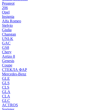
Peugeot
206
Opel
Insignia
Alfa Romeo
Stelvio
Giulia
Changan
UNI-K
GAC
GS8
Chery
Arrizo 8
Genesis
Coupe
СТЕКЛА ФАР
Mercedes-Benz
GLE
GLS
CLS
GLA
CLA
GLC
ACTROS
Sprinter