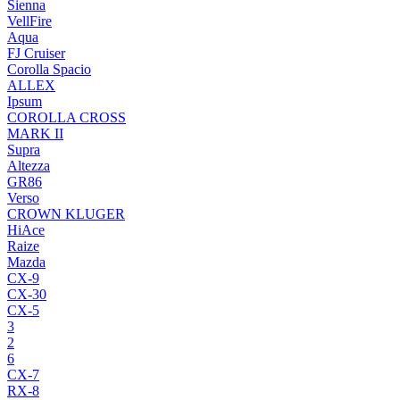
Sienna
VellFire
Aqua
FJ Cruiser
Corolla Spacio
ALLEX
Ipsum
COROLLA CROSS
MARK II
Supra
Altezza
GR86
Verso
CROWN KLUGER
HiAce
Raize
Mazda
CX-9
CX-30
CX-5
3
2
6
CX-7
RX-8