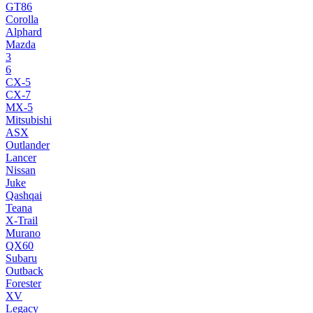
GT86
Corolla
Alphard
Mazda
3
6
CX-5
CX-7
MX-5
Mitsubishi
ASX
Outlander
Lancer
Nissan
Juke
Qashqai
Teana
X-Trail
Murano
QX60
Subaru
Outback
Forester
XV
Legacy