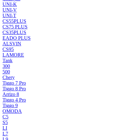
UNI-K
UNI-V
UNI-T
CS55PLUS
CS75 PLUS
CS35PLUS
EADO PLUS
ALSVIN
CS95
LAMORE
Tank
300
500
Chery
Tiggo 7 Pro
Tiggo 8 Pro
Arrizo 8
Tiggo 4 Pro
Tiggo 9
OMODA
C5
S5
LI
L7
L9