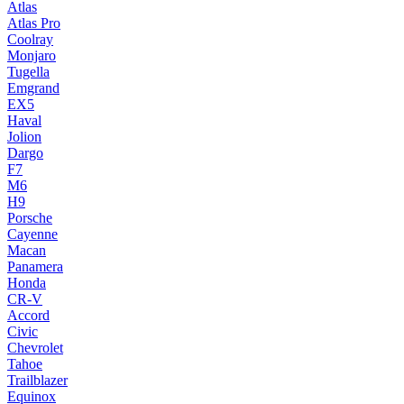
Atlas
Atlas Pro
Coolray
Monjaro
Tugella
Emgrand
EX5
Haval
Jolion
Dargo
F7
M6
H9
Porsche
Cayenne
Macan
Panamera
Honda
CR-V
Accord
Civic
Chevrolet
Tahoe
Trailblazer
Equinox