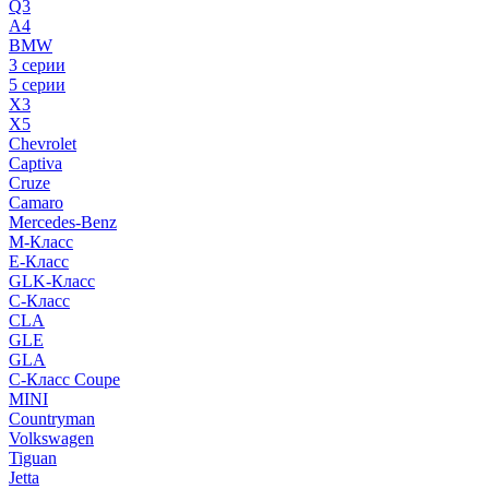
Q3
A4
BMW
3 серии
5 серии
X3
X5
Chevrolet
Captiva
Cruze
Camaro
Mercedes-Benz
M-Класс
E-Класс
GLK-Класс
C-Класс
CLA
GLE
GLA
C-Класс Coupe
MINI
Countryman
Volkswagen
Tiguan
Jetta