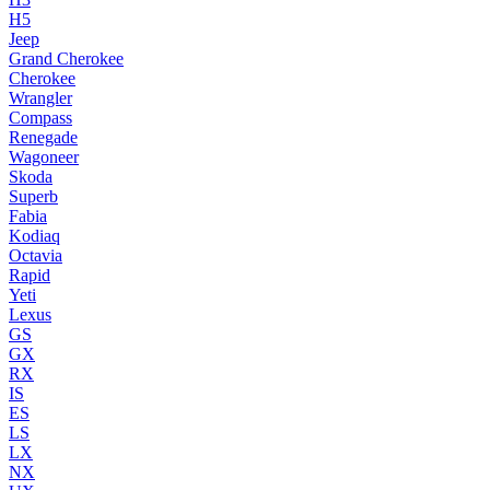
H5
Jeep
Grand Cherokee
Cherokee
Wrangler
Compass
Renegade
Wagoneer
Skoda
Superb
Fabia
Kodiaq
Octavia
Rapid
Yeti
Lexus
GS
GX
RX
IS
ES
LS
LX
NX