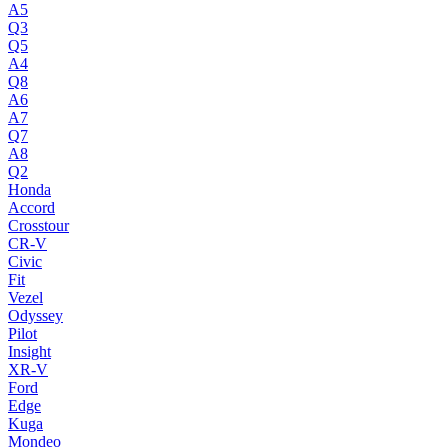
A5
Q3
Q5
A4
Q8
A6
A7
Q7
A8
Q2
Honda
Accord
Crosstour
CR-V
Civic
Fit
Vezel
Odyssey
Pilot
Insight
XR-V
Ford
Edge
Kuga
Mondeo