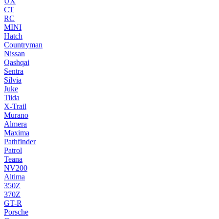
UX
CT
RC
MINI
Hatch
Countryman
Nissan
Qashqai
Sentra
Silvia
Juke
Tiida
X-Trail
Murano
Almera
Maxima
Pathfinder
Patrol
Teana
NV200
Altima
350Z
370Z
GT-R
Porsche