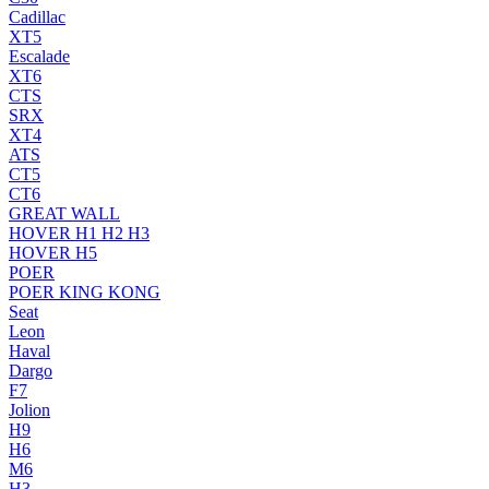
Cadillac
XT5
Escalade
XT6
CTS
SRX
XT4
ATS
CT5
CT6
GREAT WALL
HOVER H1 H2 H3
HOVER H5
POER
POER KING KONG
Seat
Leon
Haval
Dargo
F7
Jolion
H9
H6
M6
H3