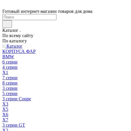
Готовый интернет-магазин товаров для дома
Каталог
По всему сайту
По каталогу
Каталог
КОРПУСА ФАР
BMW
6 серии
4 серии
X1
7 серии
8 серии
3 серии
5 серии
3 серии Coupe
X3
X5
X6
X7
3 серии GT
X2