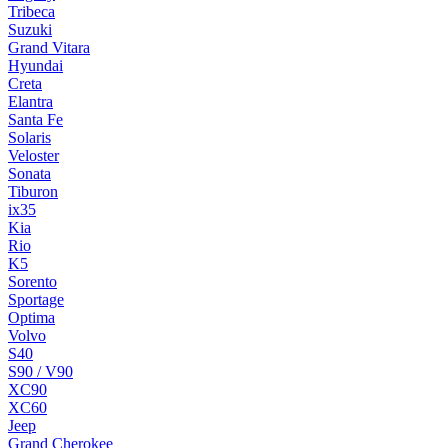
Tribeca
Suzuki
Grand Vitara
Hyundai
Creta
Elantra
Santa Fe
Solaris
Veloster
Sonata
Tiburon
ix35
Kia
Rio
K5
Sorento
Sportage
Optima
Volvo
S40
S90 / V90
XC90
XC60
Jeep
Grand Cherokee