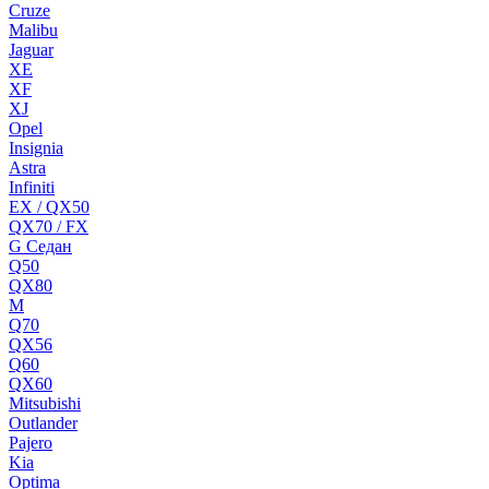
Cruze
Malibu
Jaguar
XE
XF
XJ
Opel
Insignia
Astra
Infiniti
EX / QX50
QX70 / FX
G Cедан
Q50
QX80
M
Q70
QX56
Q60
QX60
Mitsubishi
Outlander
Pajero
Kia
Optima