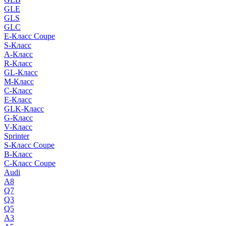
GLE
GLS
GLC
E-Класс Coupe
S-Класс
A-Класс
R-Класс
GL-Класс
M-Класс
C-Класс
E-Класс
GLK-Класс
G-Класс
V-Класс
Sprinter
S-Класс Сoupe
B-Класс
C-Класс Coupe
Audi
A8
Q7
Q3
Q5
A3