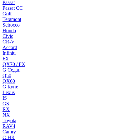
Passat
Passat CC
Golf
Teramont
Scirocco
Honda
Civic
CR-V
Accord
Infiniti
FX
QX70 / FX
G Cедан
Q50
QX60
G Купе
Lexus
IS
GS
RX
NX
Toyota
RAV4
Camry
C-HR