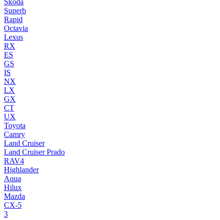
Skoda
Superb
Rapid
Octavia
Lexus
RX
ES
GS
IS
NX
LX
GX
CT
UX
Toyota
Camry
Land Cruiser
Land Cruiser Prado
RAV4
Highlander
Aqua
Hilux
Mazda
CX-5
3