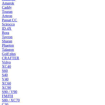
Amarok
Caddy
Touran
Arteon
Passat CC
Scirocco
ID.4X
Bora
Tayron
Sharan
Phaeton
Talagon
Golf plus
CRAFTER
Volvo
XC40
S60
S40
V40
XC60
XC90
S90 / V90
FM/FH
S80 / XC70
C30