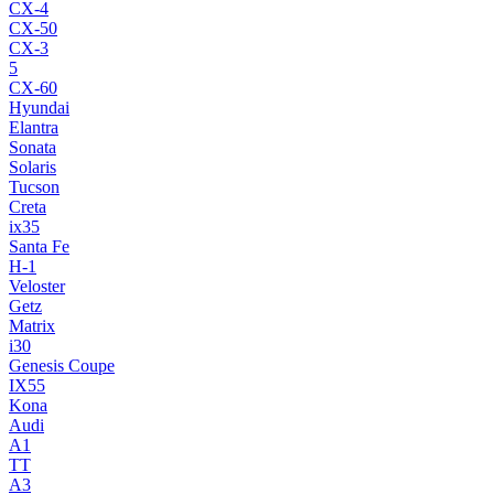
CX-4
CX-50
CX-3
5
CX-60
Hyundai
Elantra
Sonata
Solaris
Tucson
Creta
ix35
Santa Fe
H-1
Veloster
Getz
Matrix
i30
Genesis Coupe
IX55
Kona
Audi
A1
TT
A3