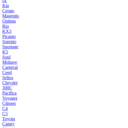
iX
Kia
Cerato
Magentis
Optima
Rio
KX3
Picanto
Sorento
Sportage
K5
Soul
Mohave
Carnival
Ceed
Seltos
Chrysler
300C
Pacifica
Voyager
Citroen
C4
C5
Toyota
Camry