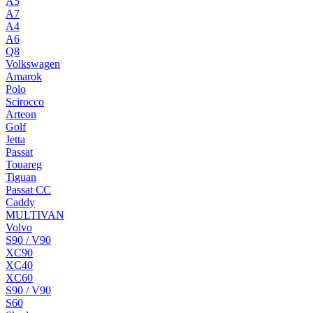
A5
A7
A4
A6
Q8
Volkswagen
Amarok
Polo
Scirocco
Arteon
Golf
Jetta
Passat
Touareg
Tiguan
Passat CC
Caddy
MULTIVAN
Volvo
S90 / V90
XC90
XC40
XC60
S90 / V90
S60