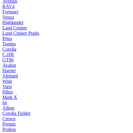
Avensis
RAV4
Fortuner
Venza
Highlander
Land Cruiser
Land Cruiser Prado
Prius
Tundra
Corolla
C-HR
GT86
Avalon
Harrier
Alphard
Wish
Yaris
Hilux
Mark X
Ist
Allion
Corolla Fielder
Crown
Premio
Probox