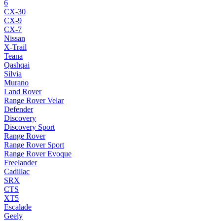
6
CX-30
CX-9
CX-7
Nissan
X-Trail
Teana
Qashqai
Silvia
Murano
Land Rover
Range Rover Velar
Defender
Discovery
Discovery Sport
Range Rover
Range Rover Sport
Range Rover Evoque
Freelander
Cadillac
SRX
CTS
XT5
Escalade
Geely