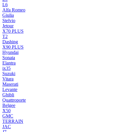
L6
Alfa Romeo
Giulia
Stelvio
Jetour
X70 PLUS
T2
Dashing
X90 PLUS
Hyundai
Sonata
Elantra
ix35
Suzuki
Vitara
Maserati
Levante
Ghibli
Quattroporte
Belgee
X50
GMC
TERRAIN
JAC
J7