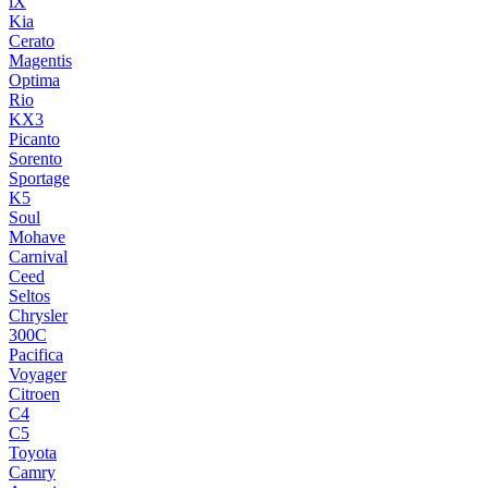
iX
Kia
Cerato
Magentis
Optima
Rio
KX3
Picanto
Sorento
Sportage
K5
Soul
Mohave
Carnival
Ceed
Seltos
Chrysler
300C
Pacifica
Voyager
Citroen
C4
C5
Toyota
Camry