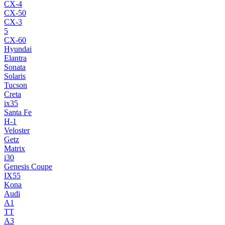
CX-4
CX-50
CX-3
5
CX-60
Hyundai
Elantra
Sonata
Solaris
Tucson
Creta
ix35
Santa Fe
H-1
Veloster
Getz
Matrix
i30
Genesis Coupe
IX55
Kona
Audi
A1
TT
A3