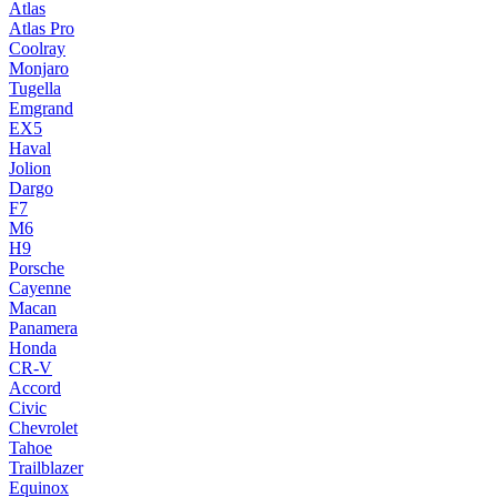
Atlas
Atlas Pro
Coolray
Monjaro
Tugella
Emgrand
EX5
Haval
Jolion
Dargo
F7
M6
H9
Porsche
Cayenne
Macan
Panamera
Honda
CR-V
Accord
Civic
Chevrolet
Tahoe
Trailblazer
Equinox