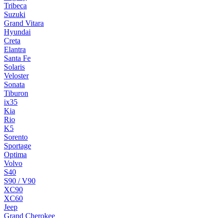
Tribeca
Suzuki
Grand Vitara
Hyundai
Creta
Elantra
Santa Fe
Solaris
Veloster
Sonata
Tiburon
ix35
Kia
Rio
K5
Sorento
Sportage
Optima
Volvo
S40
S90 / V90
XC90
XC60
Jeep
Grand Cherokee