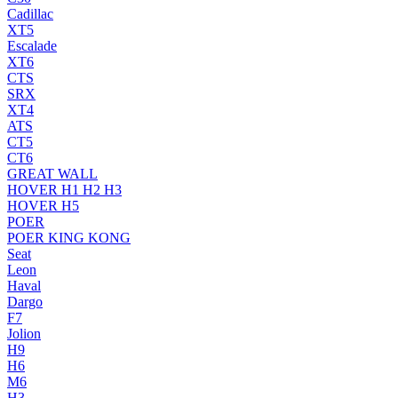
Cadillac
XT5
Escalade
XT6
CTS
SRX
XT4
ATS
CT5
CT6
GREAT WALL
HOVER H1 H2 H3
HOVER H5
POER
POER KING KONG
Seat
Leon
Haval
Dargo
F7
Jolion
H9
H6
M6
H3