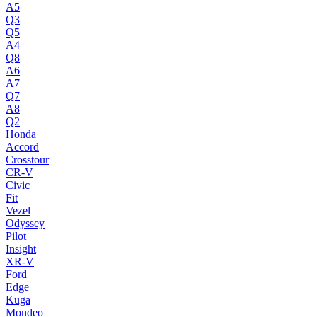
A5
Q3
Q5
A4
Q8
A6
A7
Q7
A8
Q2
Honda
Accord
Crosstour
CR-V
Civic
Fit
Vezel
Odyssey
Pilot
Insight
XR-V
Ford
Edge
Kuga
Mondeo