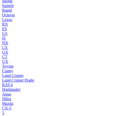
Skoda
Superb
Rapid
Octavia
Lexus
RX
ES
GS
IS
NX
LX
GX
CT
UX
Toyota
Camry
Land Cruiser
Land Cruiser Prado
RAV4
Highlander
Aqua
Hilux
Mazda
CX-5
3