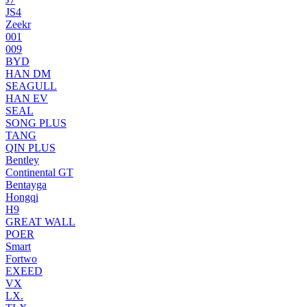
JS4
Zeekr
001
009
BYD
HAN DM
SEAGULL
HAN EV
SEAL
SONG PLUS
TANG
QIN PLUS
Bentley
Continental GT
Bentayga
Hongqi
H9
GREAT WALL
POER
Smart
Fortwo
EXEED
VX
LX.