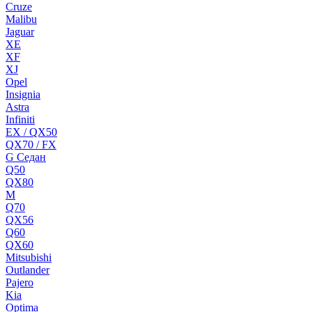
Cruze
Malibu
Jaguar
XE
XF
XJ
Opel
Insignia
Astra
Infiniti
EX / QX50
QX70 / FX
G Cедан
Q50
QX80
M
Q70
QX56
Q60
QX60
Mitsubishi
Outlander
Pajero
Kia
Optima