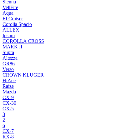
Sienna
VellFire
Aqua
FJ Cruiser
Corolla Spacio
ALLEX
Ipsum
COROLLA CROSS
MARK II
Supra
Altezza
GR86
Verso
CROWN KLUGER
HiAce
Raize
Mazda
CX-9
CX-30
CX-5
3
2
6
CX-7
RX-8