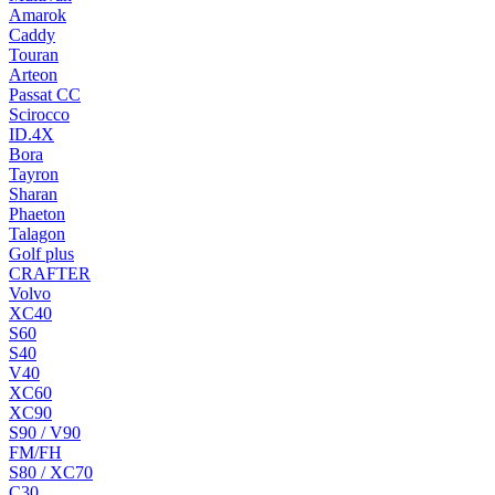
Amarok
Caddy
Touran
Arteon
Passat CC
Scirocco
ID.4X
Bora
Tayron
Sharan
Phaeton
Talagon
Golf plus
CRAFTER
Volvo
XC40
S60
S40
V40
XC60
XC90
S90 / V90
FM/FH
S80 / XC70
C30