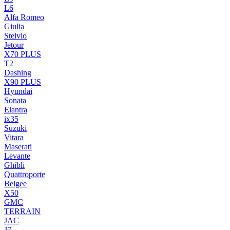
L6
Alfa Romeo
Giulia
Stelvio
Jetour
X70 PLUS
T2
Dashing
X90 PLUS
Hyundai
Sonata
Elantra
ix35
Suzuki
Vitara
Maserati
Levante
Ghibli
Quattroporte
Belgee
X50
GMC
TERRAIN
JAC
J7