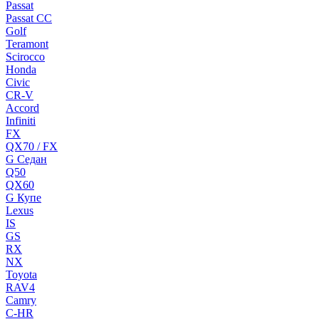
Passat
Passat CC
Golf
Teramont
Scirocco
Honda
Civic
CR-V
Accord
Infiniti
FX
QX70 / FX
G Cедан
Q50
QX60
G Купе
Lexus
IS
GS
RX
NX
Toyota
RAV4
Camry
C-HR