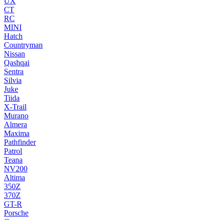
UX
CT
RC
MINI
Hatch
Countryman
Nissan
Qashqai
Sentra
Silvia
Juke
Tiida
X-Trail
Murano
Almera
Maxima
Pathfinder
Patrol
Teana
NV200
Altima
350Z
370Z
GT-R
Porsche