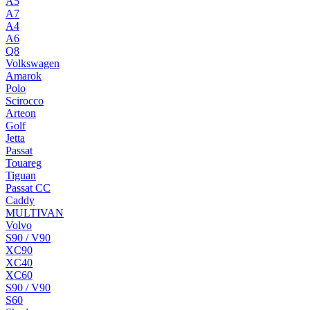
A5
A7
A4
A6
Q8
Volkswagen
Amarok
Polo
Scirocco
Arteon
Golf
Jetta
Passat
Touareg
Tiguan
Passat CC
Caddy
MULTIVAN
Volvo
S90 / V90
XC90
XC40
XC60
S90 / V90
S60