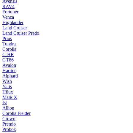
Avensis
RAV4
Fortuner
Venza
Highlander
Land Cruiser
Land Cruiser Prado
Prius
Tundra
Corolla
C-HR
GT86
Avalon
Harrier
Alphard
Wish
Yaris
Hilux
Mark X
Ist
Allion
Corolla Fielder
Crown
Premio
Probox