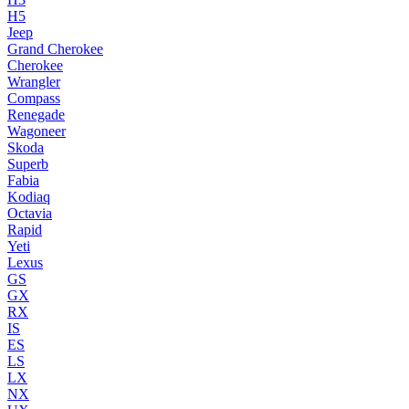
H5
Jeep
Grand Cherokee
Cherokee
Wrangler
Compass
Renegade
Wagoneer
Skoda
Superb
Fabia
Kodiaq
Octavia
Rapid
Yeti
Lexus
GS
GX
RX
IS
ES
LS
LX
NX