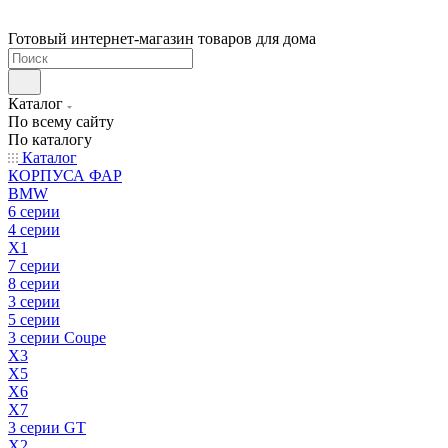
Готовый интернет-магазин товаров для дома
Каталог
По всему сайту
По каталогу
Каталог
КОРПУСА ФАР
BMW
6 серии
4 серии
X1
7 серии
8 серии
3 серии
5 серии
3 серии Coupe
X3
X5
X6
X7
3 серии GT
X2