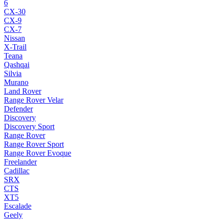
6
CX-30
CX-9
CX-7
Nissan
X-Trail
Teana
Qashqai
Silvia
Murano
Land Rover
Range Rover Velar
Defender
Discovery
Discovery Sport
Range Rover
Range Rover Sport
Range Rover Evoque
Freelander
Cadillac
SRX
CTS
XT5
Escalade
Geely