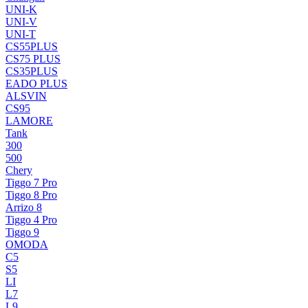
UNI-K
UNI-V
UNI-T
CS55PLUS
CS75 PLUS
CS35PLUS
EADO PLUS
ALSVIN
CS95
LAMORE
Tank
300
500
Chery
Tiggo 7 Pro
Tiggo 8 Pro
Arrizo 8
Tiggo 4 Pro
Tiggo 9
OMODA
C5
S5
LI
L7
L9