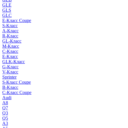
GLE
GLS
GLC
E-Класс Coupe
S-Класс
A-Класс
R-Класс
GL-Класс
M-Класс
C-Класс
E-Класс
GLK-Класс
G-Класс
V-Класс
Sprinter
S-Класс Сoupe
B-Класс
C-Класс Coupe
Audi
A8
Q7
Q3
Q5
A3