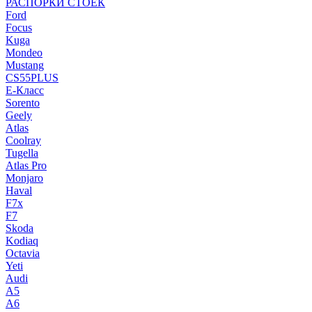
РАСПОРКИ СТОЕК
Ford
Focus
Kuga
Mondeo
Mustang
CS55PLUS
E-Класс
Sorento
Geely
Atlas
Coolray
Tugella
Atlas Pro
Monjaro
Haval
F7x
F7
Skoda
Kodiaq
Octavia
Yeti
Audi
A5
A6