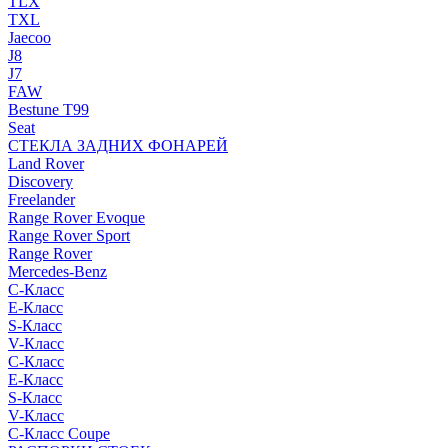
TLX
TXL
Jaecoo
J8
J7
FAW
Bestune T99
Seat
СТЕКЛА ЗАДНИХ ФОНАРЕЙ
Land Rover
Discovery
Freelander
Range Rover Evoque
Range Rover Sport
Range Rover
Mercedes-Benz
C-Класс
E-Класс
S-Класс
V-Класс
C-Класс
E-Класс
S-Класс
V-Класс
C-Класс Coupe