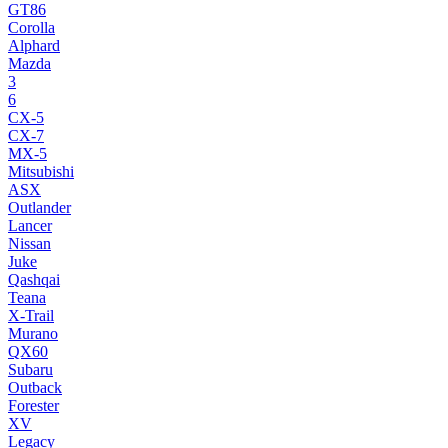
GT86
Corolla
Alphard
Mazda
3
6
CX-5
CX-7
MX-5
Mitsubishi
ASX
Outlander
Lancer
Nissan
Juke
Qashqai
Teana
X-Trail
Murano
QX60
Subaru
Outback
Forester
XV
Legacy