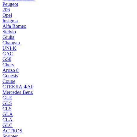
Peugeot
206
Opel
Insignia
Alfa Romeo
Stelvio
Giulia
Changan
UNI-K
GAC
GS8
Chery
Arrizo 8
Genesis
Coupe
СТЕКЛА ФАР
Mercedes-Benz
GLE
GLS
CLS
GLA
CLA
GLC
ACTROS
Sprinter