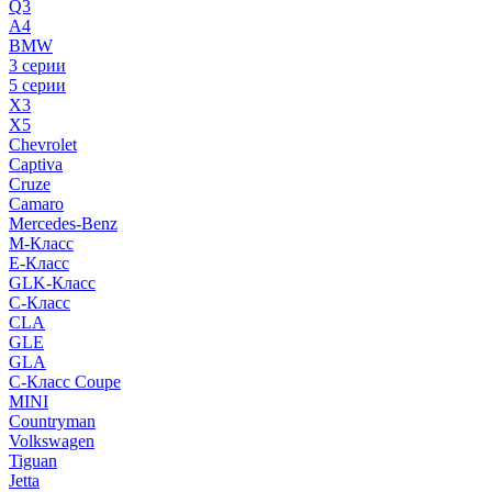
Q3
A4
BMW
3 серии
5 серии
X3
X5
Chevrolet
Captiva
Cruze
Camaro
Mercedes-Benz
M-Класс
E-Класс
GLK-Класс
C-Класс
CLA
GLE
GLA
C-Класс Coupe
MINI
Countryman
Volkswagen
Tiguan
Jetta