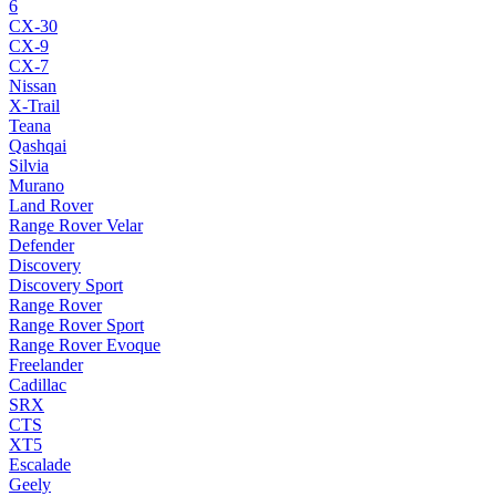
6
CX-30
CX-9
CX-7
Nissan
X-Trail
Teana
Qashqai
Silvia
Murano
Land Rover
Range Rover Velar
Defender
Discovery
Discovery Sport
Range Rover
Range Rover Sport
Range Rover Evoque
Freelander
Cadillac
SRX
CTS
XT5
Escalade
Geely