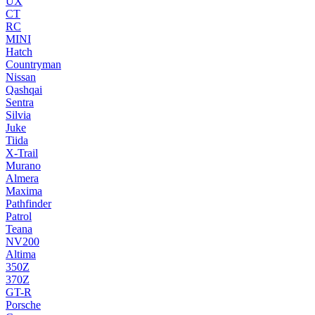
UX
CT
RC
MINI
Hatch
Countryman
Nissan
Qashqai
Sentra
Silvia
Juke
Tiida
X-Trail
Murano
Almera
Maxima
Pathfinder
Patrol
Teana
NV200
Altima
350Z
370Z
GT-R
Porsche