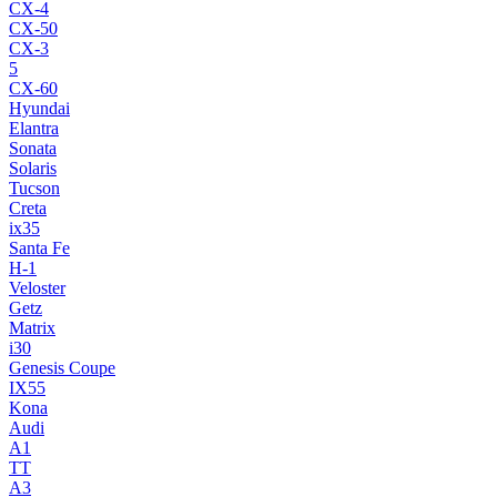
CX-4
CX-50
CX-3
5
CX-60
Hyundai
Elantra
Sonata
Solaris
Tucson
Creta
ix35
Santa Fe
H-1
Veloster
Getz
Matrix
i30
Genesis Coupe
IX55
Kona
Audi
A1
TT
A3