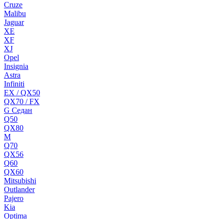
Cruze
Malibu
Jaguar
XE
XF
XJ
Opel
Insignia
Astra
Infiniti
EX / QX50
QX70 / FX
G Cедан
Q50
QX80
M
Q70
QX56
Q60
QX60
Mitsubishi
Outlander
Pajero
Kia
Optima