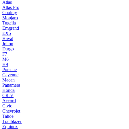
Atlas
Atlas Pro
Coolray
Monjaro
Tugella
Emgrand
EX5
Haval
Jolion
Dargo
F7
M6
H9
Porsche
Cayenne
Macan
Panamera
Honda
CR-V
Accord
Civic
Chevrolet
Tahoe
Trailblazer
Equinox