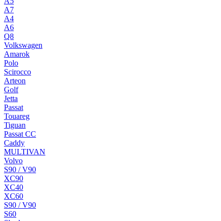
A5
A7
A4
A6
Q8
Volkswagen
Amarok
Polo
Scirocco
Arteon
Golf
Jetta
Passat
Touareg
Tiguan
Passat CC
Caddy
MULTIVAN
Volvo
S90 / V90
XC90
XC40
XC60
S90 / V90
S60