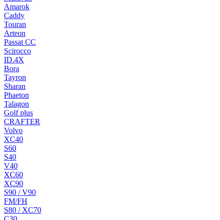
Amarok
Caddy
Touran
Arteon
Passat CC
Scirocco
ID.4X
Bora
Tayron
Sharan
Phaeton
Talagon
Golf plus
CRAFTER
Volvo
XC40
S60
S40
V40
XC60
XC90
S90 / V90
FM/FH
S80 / XC70
C30