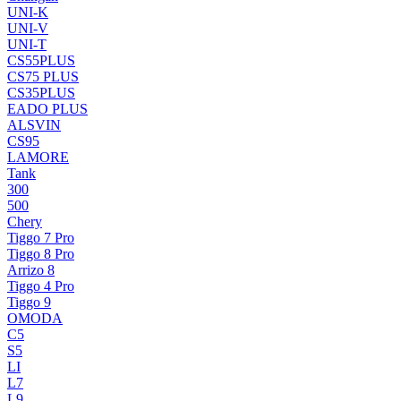
UNI-K
UNI-V
UNI-T
CS55PLUS
CS75 PLUS
CS35PLUS
EADO PLUS
ALSVIN
CS95
LAMORE
Tank
300
500
Chery
Tiggo 7 Pro
Tiggo 8 Pro
Arrizo 8
Tiggo 4 Pro
Tiggo 9
OMODA
C5
S5
LI
L7
L9