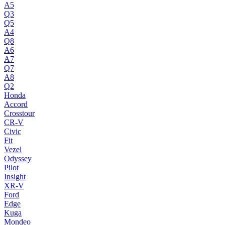
A5
Q3
Q5
A4
Q8
A6
A7
Q7
A8
Q2
Honda
Accord
Crosstour
CR-V
Civic
Fit
Vezel
Odyssey
Pilot
Insight
XR-V
Ford
Edge
Kuga
Mondeo