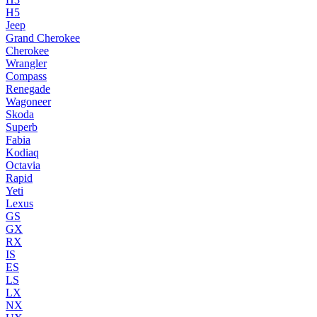
H5
Jeep
Grand Cherokee
Cherokee
Wrangler
Compass
Renegade
Wagoneer
Skoda
Superb
Fabia
Kodiaq
Octavia
Rapid
Yeti
Lexus
GS
GX
RX
IS
ES
LS
LX
NX