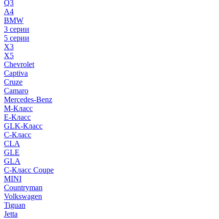
Q3
A4
BMW
3 серии
5 серии
X3
X5
Chevrolet
Captiva
Cruze
Camaro
Mercedes-Benz
M-Класс
E-Класс
GLK-Класс
C-Класс
CLA
GLE
GLA
C-Класс Coupe
MINI
Countryman
Volkswagen
Tiguan
Jetta