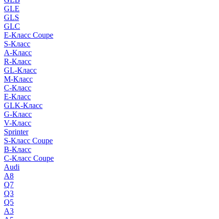
GLE
GLS
GLC
E-Класс Coupe
S-Класс
A-Класс
R-Класс
GL-Класс
M-Класс
C-Класс
E-Класс
GLK-Класс
G-Класс
V-Класс
Sprinter
S-Класс Сoupe
B-Класс
C-Класс Coupe
Audi
A8
Q7
Q3
Q5
A3