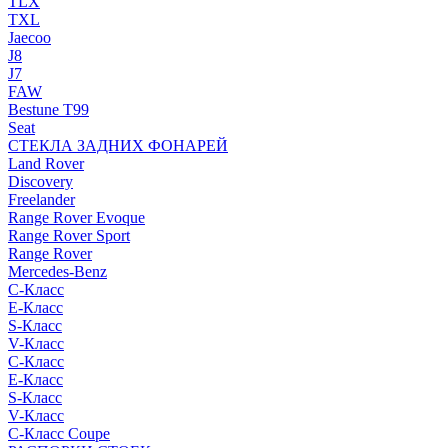
TLX
TXL
Jaecoo
J8
J7
FAW
Bestune T99
Seat
СТЕКЛА ЗАДНИХ ФОНАРЕЙ
Land Rover
Discovery
Freelander
Range Rover Evoque
Range Rover Sport
Range Rover
Mercedes-Benz
C-Класс
E-Класс
S-Класс
V-Класс
C-Класс
E-Класс
S-Класс
V-Класс
C-Класс Coupe