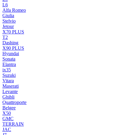
L6
Alfa Romeo
Giulia
Stelvio
Jetour
X70 PLUS
T2
Dashing
X90 PLUS
Hyundai
Sonata
Elantra
ix35
Suzuki
Vitara
Maserati
Levante
Ghibli
Quattroporte
Belgee
X50
GMC
TERRAIN
JAC
J7