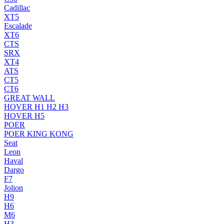
Cadillac
XT5
Escalade
XT6
CTS
SRX
XT4
ATS
CT5
CT6
GREAT WALL
HOVER H1 H2 H3
HOVER H5
POER
POER KING KONG
Seat
Leon
Haval
Dargo
F7
Jolion
H9
H6
M6
H3