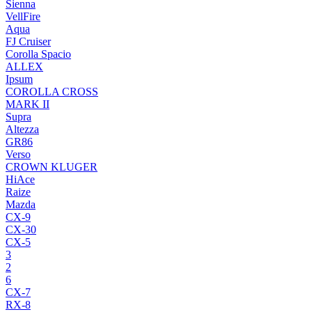
Sienna
VellFire
Aqua
FJ Cruiser
Corolla Spacio
ALLEX
Ipsum
COROLLA CROSS
MARK II
Supra
Altezza
GR86
Verso
CROWN KLUGER
HiAce
Raize
Mazda
CX-9
CX-30
CX-5
3
2
6
CX-7
RX-8