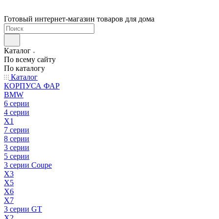
Готовый интернет-магазин товаров для дома
Каталог
По всему сайту
По каталогу
Каталог
КОРПУСА ФАР
BMW
6 серии
4 серии
X1
7 серии
8 серии
3 серии
5 серии
3 серии Coupe
X3
X5
X6
X7
3 серии GT
X2