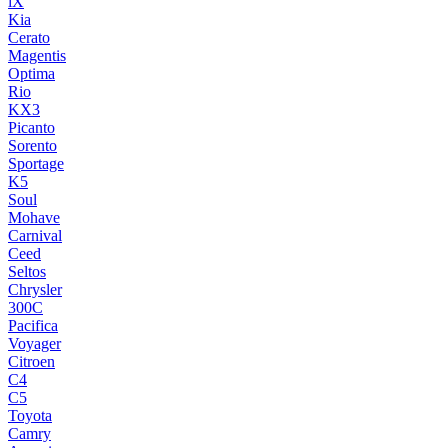
iX
Kia
Cerato
Magentis
Optima
Rio
KX3
Picanto
Sorento
Sportage
K5
Soul
Mohave
Carnival
Ceed
Seltos
Chrysler
300C
Pacifica
Voyager
Citroen
C4
C5
Toyota
Camry