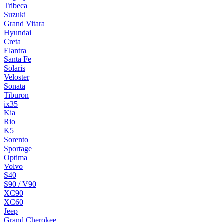
Tribeca
Suzuki
Grand Vitara
Hyundai
Creta
Elantra
Santa Fe
Solaris
Veloster
Sonata
Tiburon
ix35
Kia
Rio
K5
Sorento
Sportage
Optima
Volvo
S40
S90 / V90
XC90
XC60
Jeep
Grand Cherokee