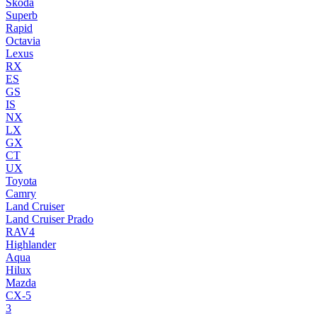
Skoda
Superb
Rapid
Octavia
Lexus
RX
ES
GS
IS
NX
LX
GX
CT
UX
Toyota
Camry
Land Cruiser
Land Cruiser Prado
RAV4
Highlander
Aqua
Hilux
Mazda
CX-5
3