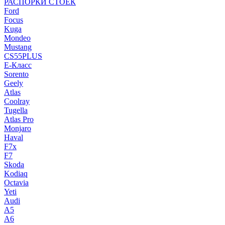
РАСПОРКИ СТОЕК
Ford
Focus
Kuga
Mondeo
Mustang
CS55PLUS
E-Класс
Sorento
Geely
Atlas
Coolray
Tugella
Atlas Pro
Monjaro
Haval
F7x
F7
Skoda
Kodiaq
Octavia
Yeti
Audi
A5
A6