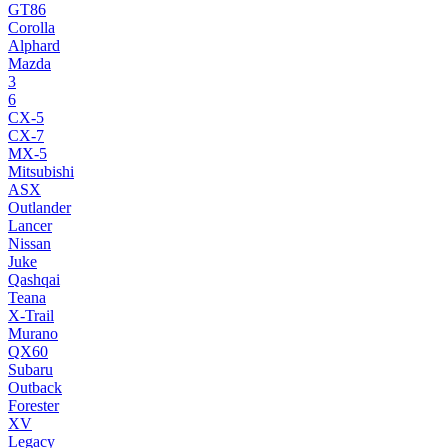
GT86
Corolla
Alphard
Mazda
3
6
CX-5
CX-7
MX-5
Mitsubishi
ASX
Outlander
Lancer
Nissan
Juke
Qashqai
Teana
X-Trail
Murano
QX60
Subaru
Outback
Forester
XV
Legacy