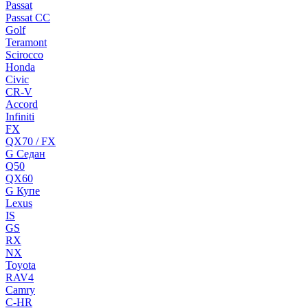
Passat
Passat CC
Golf
Teramont
Scirocco
Honda
Civic
CR-V
Accord
Infiniti
FX
QX70 / FX
G Cедан
Q50
QX60
G Купе
Lexus
IS
GS
RX
NX
Toyota
RAV4
Camry
C-HR