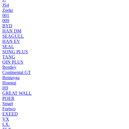
JS4
Zeekr
001
009
BYD
HAN DM
SEAGULL
HAN EV
SEAL
SONG PLUS
TANG
QIN PLUS
Bentley
Continental GT
Bentayga
Hongqi
H9
GREAT WALL
POER
Smart
Fortwo
EXEED
VX
LX.