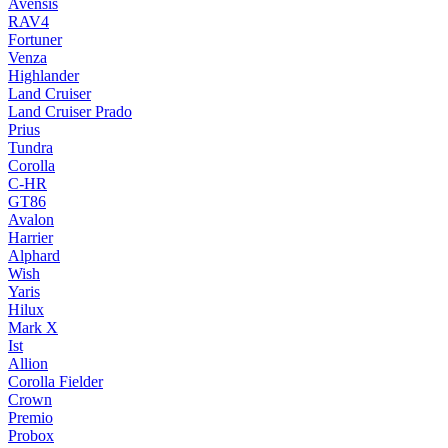
Avensis
RAV4
Fortuner
Venza
Highlander
Land Cruiser
Land Cruiser Prado
Prius
Tundra
Corolla
C-HR
GT86
Avalon
Harrier
Alphard
Wish
Yaris
Hilux
Mark X
Ist
Allion
Corolla Fielder
Crown
Premio
Probox