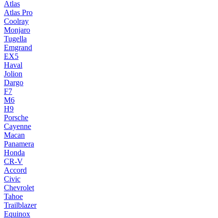
Atlas
Atlas Pro
Coolray
Monjaro
Tugella
Emgrand
EX5
Haval
Jolion
Dargo
F7
M6
H9
Porsche
Cayenne
Macan
Panamera
Honda
CR-V
Accord
Civic
Chevrolet
Tahoe
Trailblazer
Equinox