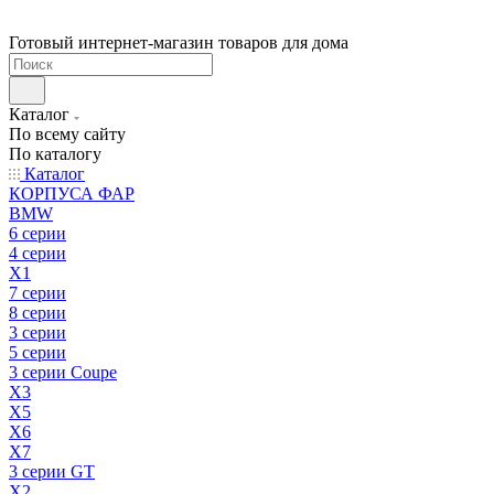
Готовый интернет-магазин товаров для дома
Каталог
По всему сайту
По каталогу
Каталог
КОРПУСА ФАР
BMW
6 серии
4 серии
X1
7 серии
8 серии
3 серии
5 серии
3 серии Coupe
X3
X5
X6
X7
3 серии GT
X2