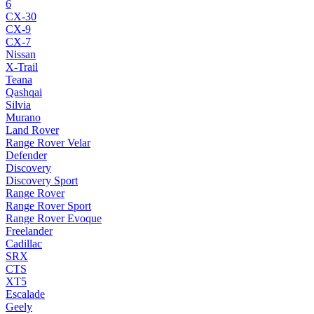
6
CX-30
CX-9
CX-7
Nissan
X-Trail
Teana
Qashqai
Silvia
Murano
Land Rover
Range Rover Velar
Defender
Discovery
Discovery Sport
Range Rover
Range Rover Sport
Range Rover Evoque
Freelander
Cadillac
SRX
CTS
XT5
Escalade
Geely