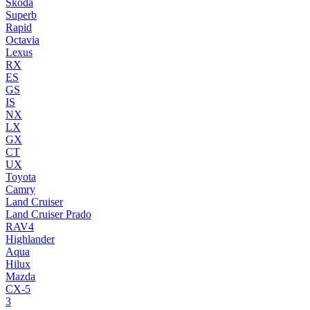
Skoda
Superb
Rapid
Octavia
Lexus
RX
ES
GS
IS
NX
LX
GX
CT
UX
Toyota
Camry
Land Cruiser
Land Cruiser Prado
RAV4
Highlander
Aqua
Hilux
Mazda
CX-5
3