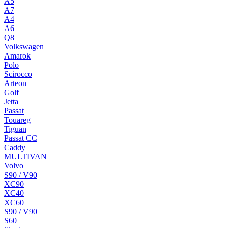
A5
A7
A4
A6
Q8
Volkswagen
Amarok
Polo
Scirocco
Arteon
Golf
Jetta
Passat
Touareg
Tiguan
Passat CC
Caddy
MULTIVAN
Volvo
S90 / V90
XC90
XC40
XC60
S90 / V90
S60