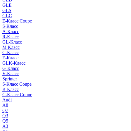
GLE
GLS
GLC
E-Класс Coupe
S-Класс
A-Класс
R-Класс
GL-Класс
M-Класс
C-Класс
E-Класс
GLK-Класс
G-Класс
V-Класс
Sprinter
S-Класс Сoupe
B-Класс
C-Класс Coupe
Audi
A8
Q7
Q3
Q5
A3