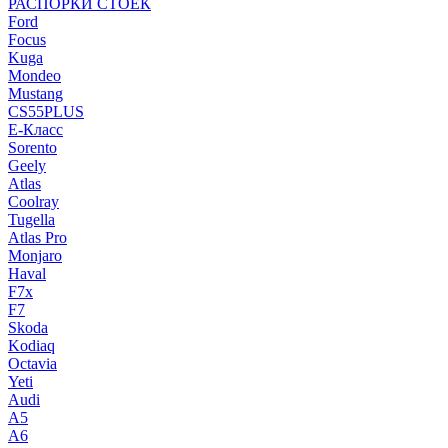
РАСПОРКИ СТОЕК
Ford
Focus
Kuga
Mondeo
Mustang
CS55PLUS
E-Класс
Sorento
Geely
Atlas
Coolray
Tugella
Atlas Pro
Monjaro
Haval
F7x
F7
Skoda
Kodiaq
Octavia
Yeti
Audi
A5
A6