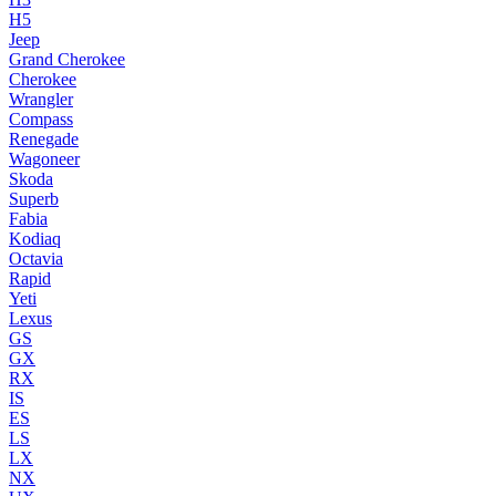
H5
Jeep
Grand Cherokee
Cherokee
Wrangler
Compass
Renegade
Wagoneer
Skoda
Superb
Fabia
Kodiaq
Octavia
Rapid
Yeti
Lexus
GS
GX
RX
IS
ES
LS
LX
NX