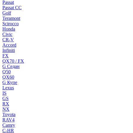
Passat
Passat CC
Golf
Teramont
Scirocco
Honda
Civic
CR-V
Accord
Infiniti
FX
QX70 / FX
G Cедан
Q50
QX60
G Купе
Lexus
IS
GS
RX
NX
Toyota
RAV4
Camry
C-HR