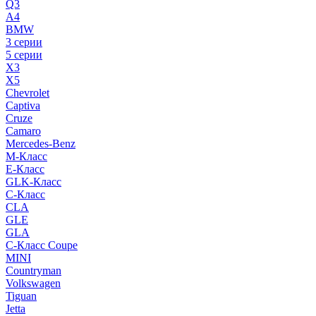
Q3
A4
BMW
3 серии
5 серии
X3
X5
Chevrolet
Captiva
Cruze
Camaro
Mercedes-Benz
M-Класс
E-Класс
GLK-Класс
C-Класс
CLA
GLE
GLA
C-Класс Coupe
MINI
Countryman
Volkswagen
Tiguan
Jetta