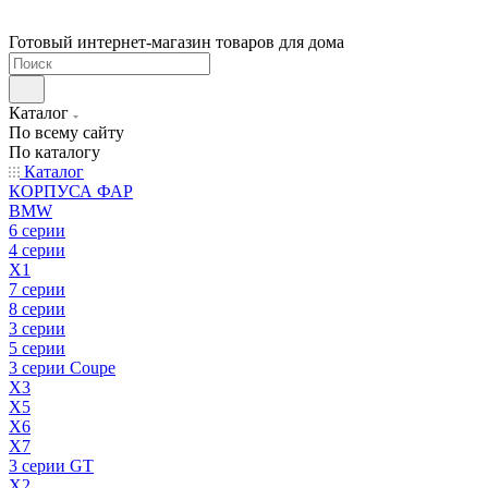
Готовый интернет-магазин товаров для дома
Каталог
По всему сайту
По каталогу
Каталог
КОРПУСА ФАР
BMW
6 серии
4 серии
X1
7 серии
8 серии
3 серии
5 серии
3 серии Coupe
X3
X5
X6
X7
3 серии GT
X2