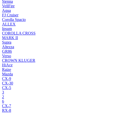
Sienna
VellFire
Aqua
FJ Cruiser
Corolla Spacio
ALLEX
Ipsum
COROLLA CROSS
MARK II
Supra
Altezza
GR86
Verso
CROWN KLUGER
HiAce
Raize
Mazda
CX-9
CX-30
CX-5
3
2
6
CX-7
RX-8