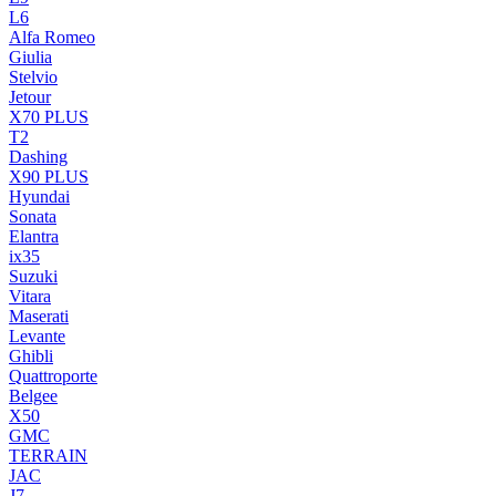
L6
Alfa Romeo
Giulia
Stelvio
Jetour
X70 PLUS
T2
Dashing
X90 PLUS
Hyundai
Sonata
Elantra
ix35
Suzuki
Vitara
Maserati
Levante
Ghibli
Quattroporte
Belgee
X50
GMC
TERRAIN
JAC
J7