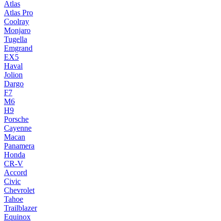
Atlas
Atlas Pro
Coolray
Monjaro
Tugella
Emgrand
EX5
Haval
Jolion
Dargo
F7
M6
H9
Porsche
Cayenne
Macan
Panamera
Honda
CR-V
Accord
Civic
Chevrolet
Tahoe
Trailblazer
Equinox