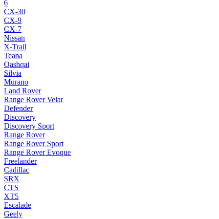
6
CX-30
CX-9
CX-7
Nissan
X-Trail
Teana
Qashqai
Silvia
Murano
Land Rover
Range Rover Velar
Defender
Discovery
Discovery Sport
Range Rover
Range Rover Sport
Range Rover Evoque
Freelander
Cadillac
SRX
CTS
XT5
Escalade
Geely