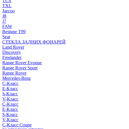
TLX
TXL
Jaecoo
J8
J7
FAW
Bestune T99
Seat
СТЕКЛА ЗАДНИХ ФОНАРЕЙ
Land Rover
Discovery
Freelander
Range Rover Evoque
Range Rover Sport
Range Rover
Mercedes-Benz
C-Класс
E-Класс
S-Класс
V-Класс
C-Класс
E-Класс
S-Класс
V-Класс
C-Класс Coupe