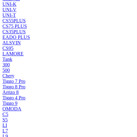
UNI-K
UNI-V
UNI-T
CS55PLUS
CS75 PLUS
CS35PLUS
EADO PLUS
ALSVIN
CS95
LAMORE
Tank
300
500
Chery
Tiggo 7 Pro
Tiggo 8 Pro
Arrizo 8
Tiggo 4 Pro
Tiggo 9
OMODA
C5
S5
LI
L7
L9