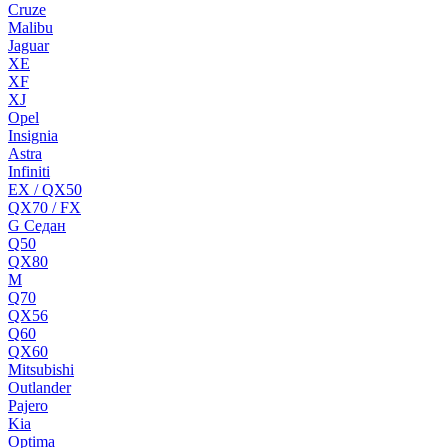
Cruze
Malibu
Jaguar
XE
XF
XJ
Opel
Insignia
Astra
Infiniti
EX / QX50
QX70 / FX
G Cедан
Q50
QX80
M
Q70
QX56
Q60
QX60
Mitsubishi
Outlander
Pajero
Kia
Optima