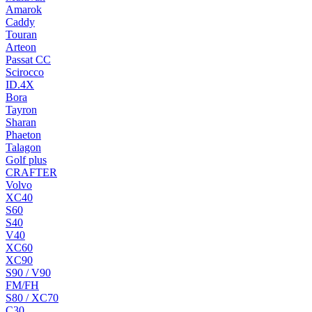
Amarok
Caddy
Touran
Arteon
Passat CC
Scirocco
ID.4X
Bora
Tayron
Sharan
Phaeton
Talagon
Golf plus
CRAFTER
Volvo
XC40
S60
S40
V40
XC60
XC90
S90 / V90
FM/FH
S80 / XC70
C30