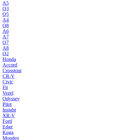
A5
Q3
Q5
A4
Q8
A6
A7
Q7
A8
Q2
Honda
Accord
Crosstour
CR-V
Civic
Fit
Vezel
Odyssey
Pilot
Insight
XR-V
Ford
Edge
Kuga
Mondeo