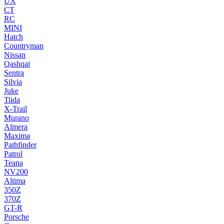
UX
CT
RC
MINI
Hatch
Countryman
Nissan
Qashqai
Sentra
Silvia
Juke
Tiida
X-Trail
Murano
Almera
Maxima
Pathfinder
Patrol
Teana
NV200
Altima
350Z
370Z
GT-R
Porsche