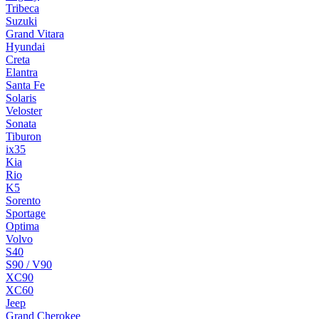
Tribeca
Suzuki
Grand Vitara
Hyundai
Creta
Elantra
Santa Fe
Solaris
Veloster
Sonata
Tiburon
ix35
Kia
Rio
K5
Sorento
Sportage
Optima
Volvo
S40
S90 / V90
XC90
XC60
Jeep
Grand Cherokee