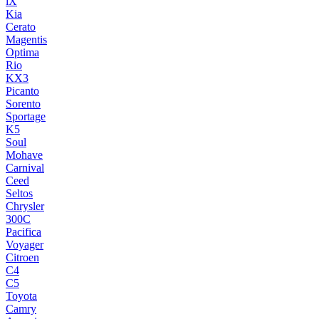
iX
Kia
Cerato
Magentis
Optima
Rio
KX3
Picanto
Sorento
Sportage
K5
Soul
Mohave
Carnival
Ceed
Seltos
Chrysler
300C
Pacifica
Voyager
Citroen
C4
C5
Toyota
Camry