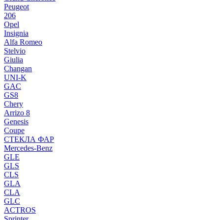
Peugeot
206
Opel
Insignia
Alfa Romeo
Stelvio
Giulia
Changan
UNI-K
GAC
GS8
Chery
Arrizo 8
Genesis
Coupe
СТЕКЛА ФАР
Mercedes-Benz
GLE
GLS
CLS
GLA
CLA
GLC
ACTROS
Sprinter