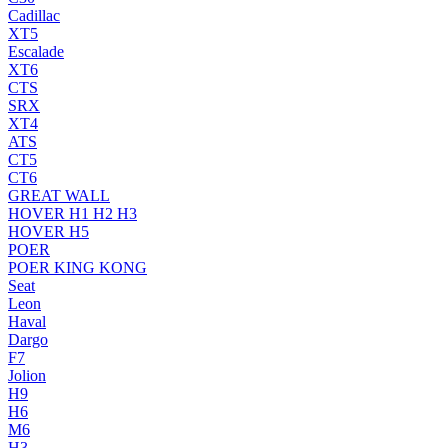
Cadillac
XT5
Escalade
XT6
CTS
SRX
XT4
ATS
CT5
CT6
GREAT WALL
HOVER H1 H2 H3
HOVER H5
POER
POER KING KONG
Seat
Leon
Haval
Dargo
F7
Jolion
H9
H6
M6
H3