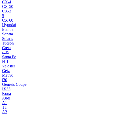
CX-4
CX-50
CX-3
5
CX-60
Hyundai
Elantra
Sonata
Solaris
Tucson
Creta
ix35
Santa Fe
H-1
Veloster
Getz
Matrix
i30
Genesis Coupe
IX55
Kona
Audi
A1
TT
A3