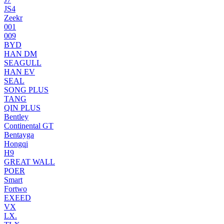
JS4
Zeekr
001
009
BYD
HAN DM
SEAGULL
HAN EV
SEAL
SONG PLUS
TANG
QIN PLUS
Bentley
Continental GT
Bentayga
Hongqi
H9
GREAT WALL
POER
Smart
Fortwo
EXEED
VX
LX.