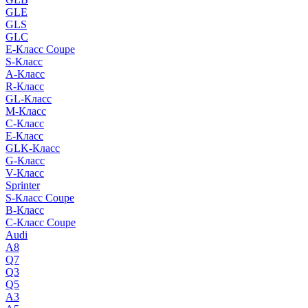
GLE
GLS
GLC
E-Класс Coupe
S-Класс
A-Класс
R-Класс
GL-Класс
M-Класс
C-Класс
E-Класс
GLK-Класс
G-Класс
V-Класс
Sprinter
S-Класс Сoupe
B-Класс
C-Класс Coupe
Audi
A8
Q7
Q3
Q5
A3