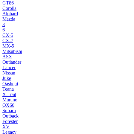
GT86
Corolla
Alphard
Mazda
3
6
CX-5
CX-7
MX-5
Mitsubishi
ASX
Outlander
Lancer
Nissan
Juke
Qashqai
Teana
X-Trail
Murano
QX60
Subaru
Outback
Forester
XV
Legacy