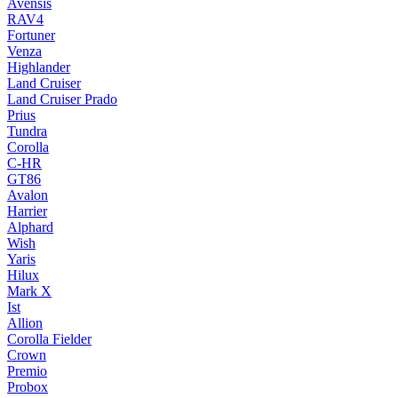
Avensis
RAV4
Fortuner
Venza
Highlander
Land Cruiser
Land Cruiser Prado
Prius
Tundra
Corolla
C-HR
GT86
Avalon
Harrier
Alphard
Wish
Yaris
Hilux
Mark X
Ist
Allion
Corolla Fielder
Crown
Premio
Probox