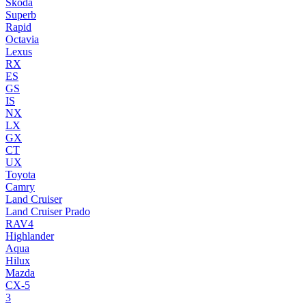
Skoda
Superb
Rapid
Octavia
Lexus
RX
ES
GS
IS
NX
LX
GX
CT
UX
Toyota
Camry
Land Cruiser
Land Cruiser Prado
RAV4
Highlander
Aqua
Hilux
Mazda
CX-5
3