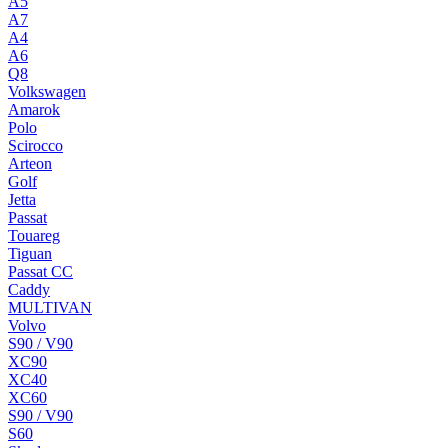
A5
A7
A4
A6
Q8
Volkswagen
Amarok
Polo
Scirocco
Arteon
Golf
Jetta
Passat
Touareg
Tiguan
Passat CC
Caddy
MULTIVAN
Volvo
S90 / V90
XC90
XC40
XC60
S90 / V90
S60